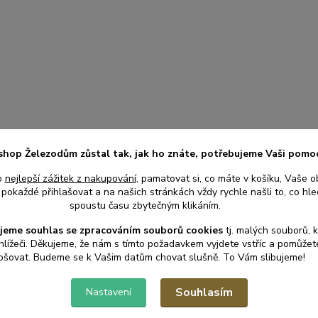
shop Železodům zůstal tak, jak ho znáte, potřebujeme Vaši pomo
o
nejlepší zážitek z nakupování
, pamatovat si, co máte v košíku, Vaše o
pokaždé přihlašovat a na našich stránkách vždy rychle našli to, co hled
spoustu času zbytečným klikáním.
jeme souhlas s
e
zpracováním souborů cookies
t
j. malých souborů, 
hlížeči. Děkujeme, že nám s tímto požadavkem vyjdete vstříc a pomůže
pšovat. Budeme se k Vašim datům chovat slušně. To Vám slibujeme!
Souhlasím
Nastavení