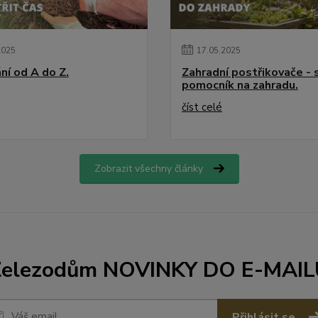
2025
17
.
05
.
2025
ní od A do Z.
Zahradní postřikovače - 
pomocník na zahradu.
číst celé
Zobrazit všechny články
Železodům NOVINKY DO E-MAIL
Přihlásit se