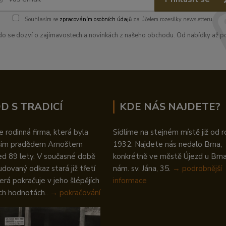
Souhlasím se
zpracováním osobních údajů
za účelem rozesílky newsletteru.
kdo se dozví o zajímavostech a novinkách z našeho obchodu. Od nabídky až po
D S TRADICÍ
KDE NÁS NAJDETE?
 rodinná firma, která byla
Sídlíme na stejném místě již od r
ším pradědem Arnoštem
1932. Najdete nás nedalo Brna,
ed 89 lety. V současné době
konkrétně ve městě Újezd u Brna 
udovaný odkaz stará již třetí
nám. sv. Jána, 35.
→
podrobnější
erá pokračuje v jeho šlépějích
informace
ch hodnotách..
→ pokračování