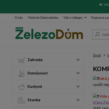
🔊
AK
O nás
Historie Železodomu
Vše o nákupu
Doprava a p
Úvod
V
Zahrada
KOM
Domácnost
Jaká 
využít ne
Kuchyně
Kde 
Stavba
https://
chtít zas