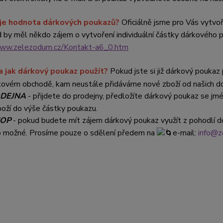
 je hodnota dárkových poukazů?
Oficiálně jsme pro Vás vytvo
 by měl někdo zájem o vytvoření individuální částky dárkového 
www.zelezodum.cz/Kontakt-a6_0.htm
a jak dárkový poukaz použít?
Pokud jste si již dárkový poukaz p
tovém obchodě, kam neustále přidáváme nové zboží od našich doda
DEJNA
- přijdete do prodejny, předložíte dárkový poukaz se j
boží do výše částky poukazu.
HOP
- pokud budete mít zájem dárkový poukaz využít z pohodlí 
to možné. Prosíme pouze o sdělení předem na
e-mail:
info@z