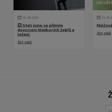
01
.
08
.
2026
31
.
05
.
💥 Stali jsme se přímým
Mulčová
dovozcem hliníkových žebřů a
číst celé
lešení.
číst celé