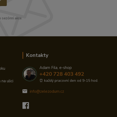
 sezónní akce.
Kontakty
Adam Fila, e-shop
oku
+420 728 403 492
⏰ každý pracovní den od 9-15 hod.
na ulici
info@zelezodum.cz