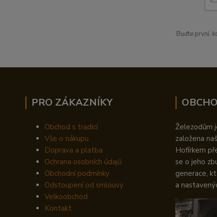
Buďte první, 
PRO ZÁKAZNÍKY
OBCHO
Obchod s tradicí
Železodům je
Vše o nákupu
založena na
Doprava a platba
Hofírkem př
Ochrana osobních údajů
se o jeho zb
Obchodní podmínky
generace, kt
Odstoupení od smlouvy
a nastavený
Velkoobchod
Kontakt