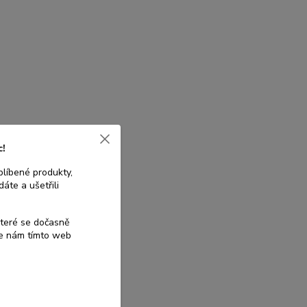
c!
blíbené produkty,
áte a ušetřili
které se dočasně
te nám tímto web