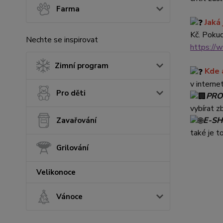
Farma
Jaká
Kč. Pokud
Nechte se inspirovat
https://
Zimní program
Kde 
v interne
Pro děti
PRO
vybírat z
E-S
Zavařování
také je 
Grilování
Velikonoce
Vánoce