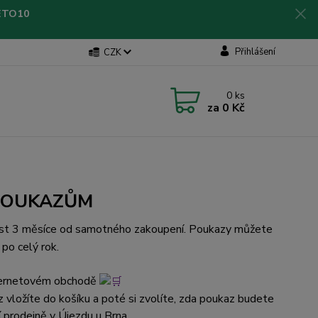
LETO10
Přihlášení
CZK
0
ks
za
0 Kč
POUKAZŮM
st 3 měsíce od samotného zakoupení. Poukazy můžete
po celý rok.
internetovém obchodě
z vložíte do košíku a poté si zvolíte, zda poukaz budete
í prodejně v Újezdu u Brna.