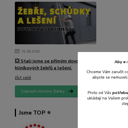
01.08.2026
💥 Stali jsme se přímým dovozcem
Aby e-
hliníkových žebřů a lešení.
Chceme Vám zaručit c
abyste se nemuseli 
číst celé
Zobrazit všechny články
Proto od Vás
potřebu
ukládají na Vašem pro
zle
Jsme TOP ⭐️