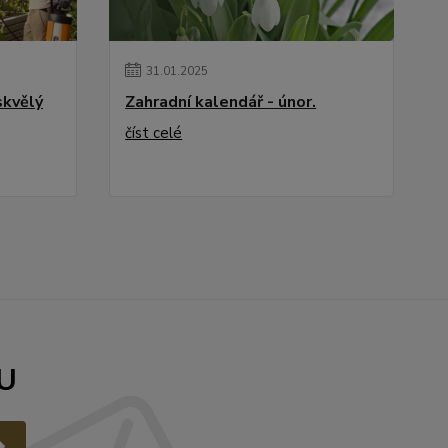
31
.
01
.
2025
skvělý
Zahradní kalendář - únor.
číst celé
U