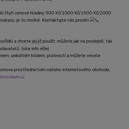
řili čtyři cenové hladiny 500 Kč/1000 Kč/1500 Kč/2000
poukazu, je to možné. Kontaktujte nás prosím
ořídili a chcete jej již použít, můžete jak na prodejně, tak
vatelů. (více info níže)
ménem, unikátním kódem, platností a můžete vesele
domova prostřednictvím našeho internetového obchodu,
elezodum.cz