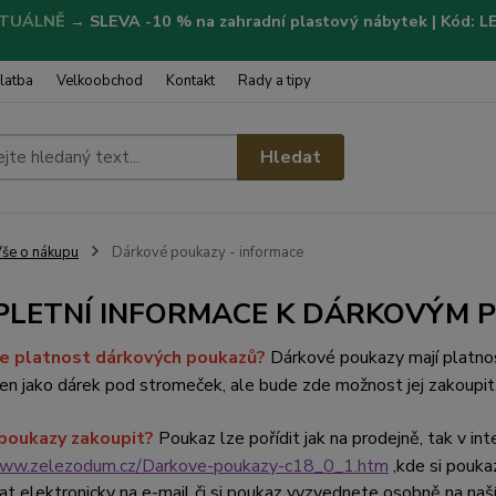
TUÁLNĚ
→
SLEVA -10 % na zahradní plastový nábytek | Kód: 
latba
Velkoobchod
Kontakt
Rady a tipy
Hledat
še o nákupu
Dárkové poukazy - informace
PLETNÍ INFORMACE K DÁRKOVÝM 
je platnost dárkových poukazů?
Dárkové poukazy mají platno
jen jako dárek pod stromeček, ale bude zde možnost jej zakoupit 
poukazy
zakoupit?
Poukaz lze pořídit jak na prodejně, tak v 
www.zelezodum.cz/Darkove-poukazy-c18_0_1.htm
,kde si pouka
lat elektronicky na e-mail či si poukaz vyzvednete osobně na naš