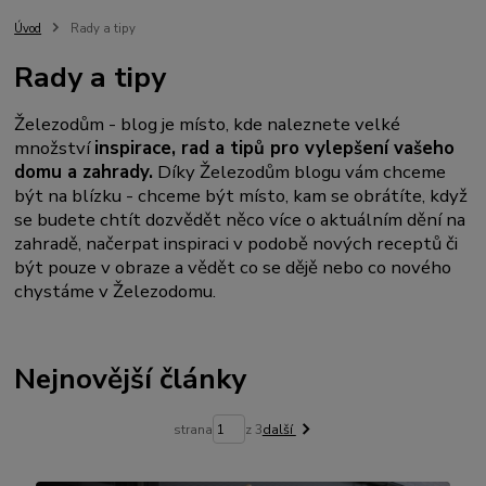
Úvod
Rady a tipy
Rady a tipy
Železodům - blog je místo, kde naleznete velké
množství
inspirace, rad a tipů pro vylepšení vašeho
domu a zahrady.
Díky Železodům blogu vám chceme
být na blízku - chceme být místo, kam se obrátíte, když
se budete chtít dozvědět něco více o aktuálním dění na
zahradě, načerpat inspiraci v podobě nových receptů či
být pouze v obraze a vědět co se dějě nebo co nového
chystáme v Železodomu.
Nejnovější články
strana
z 3
další