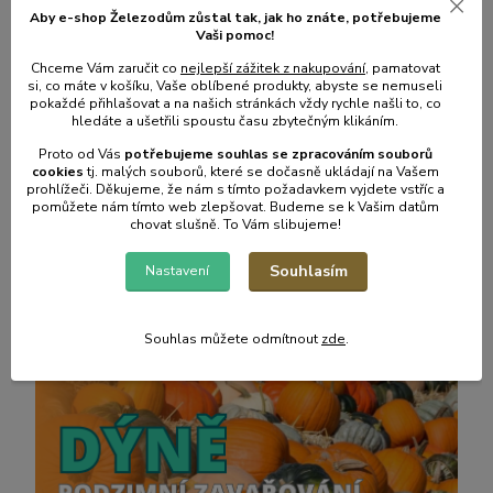
Aby e-shop Železodům zůstal tak, jak ho znáte, potřebujeme
Vaši pomoc!
🎄 Vánoční otevírací doba kamenné prodejny + e-
Chceme Vám zaručit co
nejlepší zážitek z nakupování
, pamatovat
shop
si, co máte v košíku, Vaše oblíbené produkty, abyste se nemuseli
pokaždé přihlašovat a na našich stránkách vždy rychle našli to, co
hledáte a ušetřili spoustu času zbytečným klikáním.
22
.
12
.
2024
Proto od Vás
potřebujeme souhlas s
e
zpracováním souborů
celý článek
cookies
t
j. malých souborů, které se dočasně ukládají na Vašem
prohlížeči. Děkujeme, že nám s tímto požadavkem vyjdete vstříc a
pomůžete nám tímto web zlepšovat. Budeme se k Vašim datům
chovat slušně. To Vám slibujeme!
Efektivní hrabání podzimního listí a co pak sním?
Souhlasím
Nastavení
31
.
10
.
2024
celý článek
Souhlas můžete odmítnout
zde
.