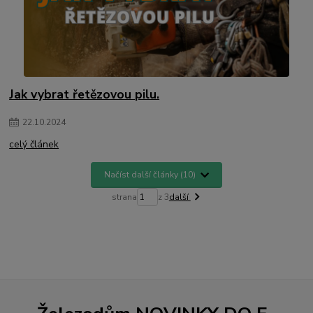
Jak vybrat řetězovou pilu.
22
.
10
.
2024
celý článek
Načíst další články (10)
strana
z 3
další