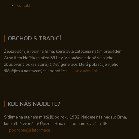
Kontakt
OBCHOD S TRADICÍ
Železodům je rodinná firma, která byla založena naším pradědem
Arnoštem Hofírkem před 89 lety. V současné době se o jeho
zbudovaný odkaz stará již třetí generace, která pokračuje v jeho
šlépějích a nastavených hodnotách..
→ pokračování
KDE NÁS NAJDETE?
Sídlíme na stejném místě již od roku 1932. Najdete nás nedalo Brna,
konkrétně ve městě Újezd u Brna na ulici nám. sv. Jána, 35.
→
podrobnější informace