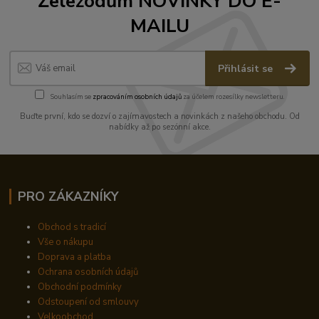
Železodům NOVINKY DO E-
MAILU
Přihlásit se
Souhlasím se
zpracováním osobních údajů
za účelem rozesílky newsletteru.
Buďte první, kdo se dozví o zajímavostech a novinkách z našeho obchodu. Od
nabídky až po sezónní akce.
PRO ZÁKAZNÍKY
Obchod s tradicí
Vše o nákupu
Doprava a platba
Ochrana osobních údajů
Obchodní podmínky
Odstoupení od smlouvy
Velkoobchod