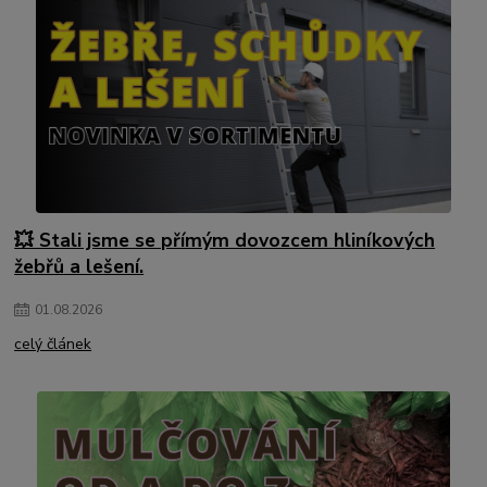
💥 Stali jsme se přímým dovozcem hliníkových
žebřů a lešení.
01
.
08
.
2026
celý článek