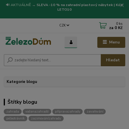
🔊
AKTUÁLNĚ
→
SLEVA -10 % na zahradní plastový nábytek | Kód:
LETO10
0
ks
CZK
za
0 Kč
Menu
Hledat
Kategorie blogu
Štítky blogu
zahrada
vodanazahradě
přípravazahrady
zavařování
péčeotrávník
zazimovánízahrady