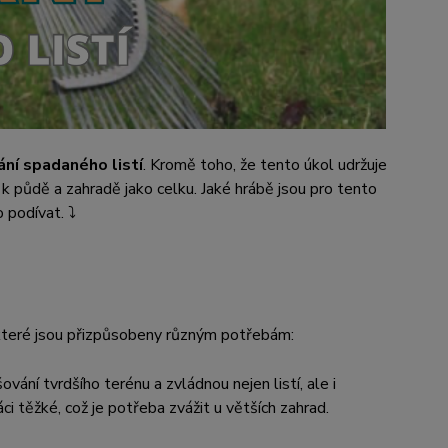
ání spadaného listí
. Kromě toho, že tento úkol udržuje
 k půdě a zahradě jako celku. Jaké hrábě jsou pro tento
podívat. ⤵️
, které jsou přizpůsobeny různým potřebám:
ování tvrdšího terénu a zvládnou nejen listí, ale i
áci těžké, což je potřeba zvážit u větších zahrad.