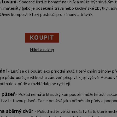
tování
- Spadané listí je bohaté na uhlík a může být skvělým
i materiály (jako je posekaná
tráva nebo kuchyňské zbytky
), ab
ýživný kompost, který poslouží pro záhony a trávník.
klikni a nakup
ání
- Listí se dá použít jako přírodní mulč, který chrání záhony
uje půdu, udržuje vlhkost a zároveň přispívá k její výživě. Pokud vš
přilnulo k půdě a rozkládalo se rychleji.
 plíseň
- Pokud nemáte klasický kompostér, můžete listí usklad
 tzv. listovou plíseň. Ta se používá jako příměs do půdy a podporu
na sběrný dvůr
- Pokud máte větší množství listí, které ne