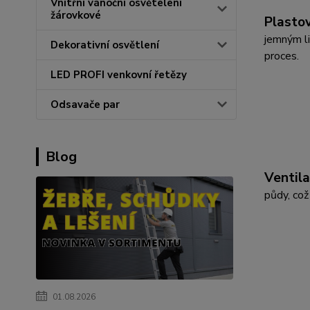
Vnitřní vánoční osvětelení
žárovkové
Plastov
jemným li
Dekorativní osvětlení
proces.
LED PROFI venkovní řetězy
Odsavače par
Blog
Ventila
půdy, což
01.08.2026