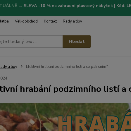
TUÁLNĚ
→
SLEVA -10 % na zahradní plastový nábytek | Kód: 
latba
Velkoobchod
Kontakt
Rady a tipy
Hledat
ady a tipy
Efektivní hrabání podzimního listí a co pak sním?
2024
tivní hrabání podzimního listí a