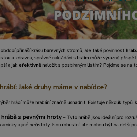
období přináší krásu barevných stromů, ale také povinnost
hrab
istou a zdravou, správné nakládání s listím může výrazně přispět
epší a jak
efektivně
naložit s posbíraným listím? Pojďme se na to 
hrábí: Jaké druhy máme v nabídce?
ýběr hrábí může hrabání značně usnadnit. Existuje několik typů
 hrábě s pevnými hroty
– Tyto hrábě jsou ideální pro rozruš
 kamínky a jiné nečistoty. Jsou robustní, ale mohou být na delší pr