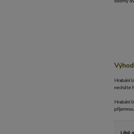
sběrný dv
Výhody
Hrabání l
necháte h
Hrabání l
příjemno
Líbil 