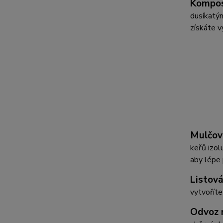
Kompos
dusíkatým
získáte v
Mulčov
keřů izol
aby lépe 
Listová
vytvoříte
Odvoz 