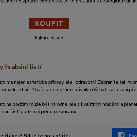
ůr, kde ho zpracují ekologicky. Je to praktická a ekologická vari
klikni a nakup
 hrabání listí
istí má nejen estetické přínosy, ale i zdravotní. Zabráníte tak tv
romadit a hnít. Navíc tak umožníte trávníku dýchat, což ocení pře
istí na podzim může být náročné, ale s kvalitními hráběmi a pláne
u součástí podzimní
péče o zahradu
.
se článek? Sdílejte ho s přáteli
Fac