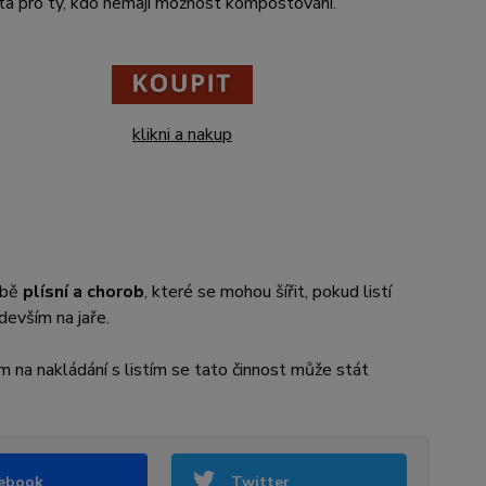
anta pro ty, kdo nemají možnost kompostování.
klikni a nakup
orbě
plísní a chorob
, které se mohou šířit, pokud listí
devším na jaře.
m na nakládání s listím se tato činnost může stát
ebook
Twitter