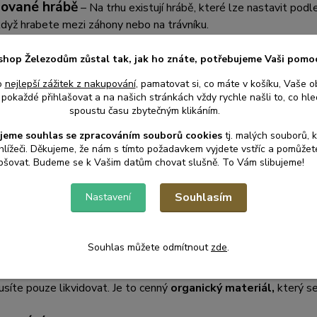
ované hrábě
– Na trhu existují hrábě, které lze nastavit pod
když hrabete mezi záhony nebo na trávníku.
shop Železodům zůstal tak, jak ho znáte, potřebujeme Vaši pomo
h hrábí má své výhody, a pokud máte rozlehlejší zahradu, vyplatí 
o
nejlepší zážitek z nakupování
, pamatovat si, co máte v košíku, Vaše o
pokaždé přihlašovat a na našich stránkách vždy rychle našli to, co hled
spoustu času zbytečným klikáním.
vní techniky hrabání
jeme souhlas s
e
zpracováním souborů cookies
t
j. malých souborů, 
něte od okraje:
Hrabání je nejefektivnější, pokud začnete od 
hlížeči. Děkujeme, že nám s tímto požadavkem vyjdete vstříc a pomůže
edu.
pšovat. Budeme se k Vašim datům chovat slušně. To Vám slibujeme!
kejte na suché počasí:
Mokré listí je těžké a lepí se, což hrab
tvení listí na hromady:
Při hrabání sesbírejte listí na několik
Souhlasím
Nastavení
postu nebo odvezete. To vám ušetří čas a práci.
Souhlas můžete odmítnout
zde
.
ložit s nasbíraným listím?
usíte pouze likvidovat. Je to cenný
organický materiál,
který se