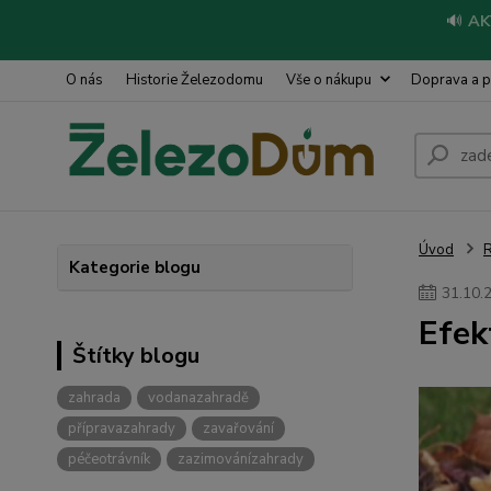
🔊
AK
O nás
Historie Železodomu
Vše o nákupu
Doprava a p
Úvod
R
Kategorie blogu
31
.
10
.
Efek
Štítky blogu
zahrada
vodanazahradě
přípravazahrady
zavařování
péčeotrávník
zazimovánízahrady