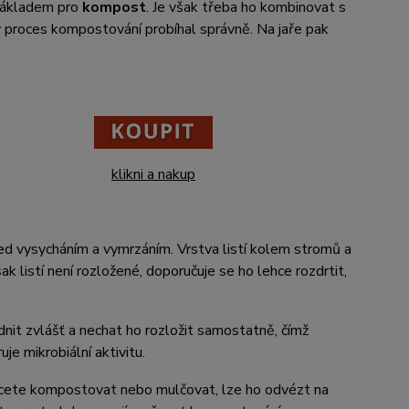
 základem pro
kompost
. Je však třeba ho kombinovat s
y proces kompostování probíhal správně. Na jaře pak
klikni a nakup
 před vysycháním a vymrzáním. Vrstva listí kolem stromů a
ak listí není rozložené, doporučuje se ho lehce rozdrtit,
nit zvlášť a nechat ho rozložit samostatně, čímž
je mikrobiální aktivitu.
chcete kompostovat nebo mulčovat, lze ho odvézt na