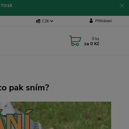
LETO10
Přihlášení
CZK
0
ks
za
0 Kč
 co pak sním?