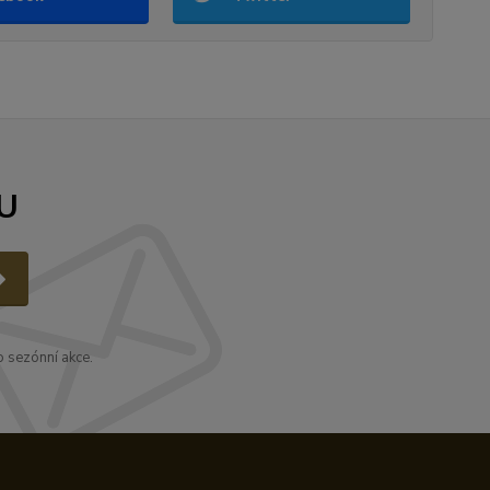
U
 sezónní akce.