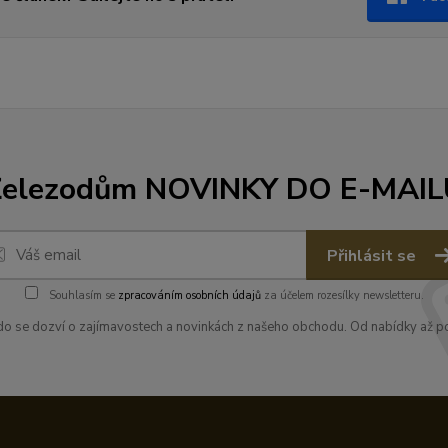
Železodům NOVINKY DO E-MAIL
Přihlásit se
Souhlasím se
zpracováním osobních údajů
za účelem rozesílky newsletteru.
kdo se dozví o zajímavostech a novinkách z našeho obchodu. Od nabídky až po