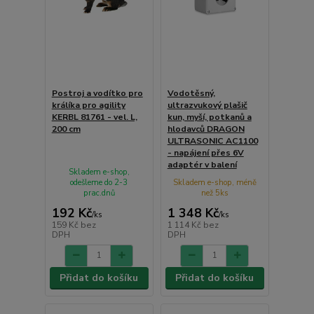
Postroj a vodítko pro
Vodotěsný,
králíka pro agility
ultrazvukový plašič
KERBL 81761 - vel. L,
kun, myší, potkanů a
200 cm
hlodavců DRAGON
ULTRASONIC AC1100
- napájení přes 6V
adaptér v balení
Skladem e-shop,
odešleme do 2-3
Skladem e-shop, méně
prac.dnů
než 5ks
192 Kč
1 348 Kč
/
ks
/
ks
159 Kč
bez
1 114 Kč
bez
DPH
DPH
Přidat do košíku
Přidat do košíku