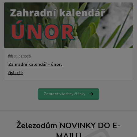
31
.
01
.
2025
Zahradní kalendář - únor.
číst celé
Zobrazit všechny články
Železodům NOVINKY DO E-
MAILU