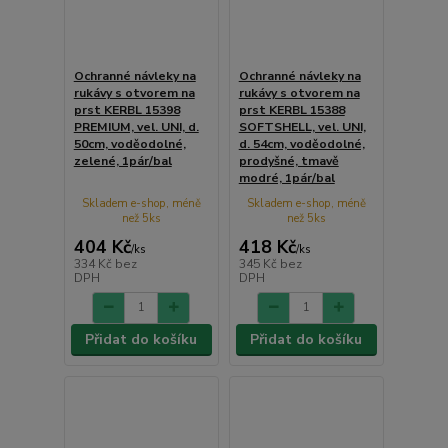
Ochranné návleky na
Ochranné návleky na
rukávy s otvorem na
rukávy s otvorem na
prst KERBL 15398
prst KERBL 15388
PREMIUM, vel. UNI, d.
SOFTSHELL, vel. UNI,
50cm, voděodolné,
d. 54cm, voděodolné,
zelené, 1pár/bal
prodyšné, tmavě
modré, 1pár/bal
Skladem e-shop, méně
Skladem e-shop, méně
než 5ks
než 5ks
404 Kč
418 Kč
/
ks
/
ks
334 Kč
bez
345 Kč
bez
DPH
DPH
Přidat do košíku
Přidat do košíku