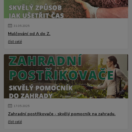
31
.
05
.
2025
Mulčování od A do Z.
číst celé
17
.
05
.
2025
Zahradní postřikovače - skvělý pomocník na zahradu.
číst celé