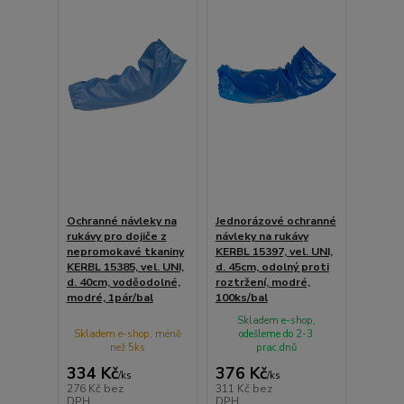
Ochranné návleky na
Jednorázové ochranné
rukávy pro dojiče z
návleky na rukávy
nepromokavé tkaniny
KERBL 15397, vel. UNI,
KERBL 15385, vel. UNI,
d. 45cm, odolný proti
d. 40cm, voděodolné,
roztržení, modré,
modré, 1pár/bal
100ks/bal
Skladem e-shop,
Skladem e-shop, méně
odešleme do 2-3
než 5ks
prac.dnů
334 Kč
376 Kč
/
ks
/
ks
276 Kč
bez
311 Kč
bez
DPH
DPH