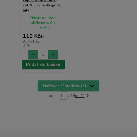
kapucí KERBL 3430,
vel. XL, váha 45 g/m2,
bílý
Skladem e-shop,
odešleme do 2-3
prac.dnů
110 Kč
/
ks
91 Kč
bez
DPH
Přidat do košíku
Načíst další produkty (21)
strana
z 18
další