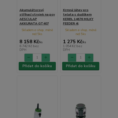
Akumulátorový
Krmná láhev pro
stříhací strojek na psy
telata s dudlíkem
AESCULAP
KERBL 14676 MILKY
AKKURATA GT407
FEEDER 4l
Skladem e-shop, méně
Skladem e-shop, méně
než 5ks
než 5ks
8 158 Kč
1 275 Kč
/
ks
/
ks
6 742 Kč
bez
1 054 Kč
bez
DPH
DPH
Přidat do košíku
Přidat do košíku