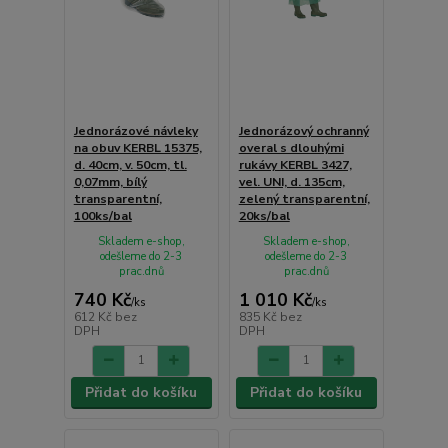
Jednorázové návleky
Jednorázový ochranný
na obuv KERBL 15375,
overal s dlouhými
d. 40cm, v. 50cm, tl.
rukávy KERBL 3427,
0,07mm, bílý
vel. UNI, d. 135cm,
transparentní,
zelený transparentní,
100ks/bal
20ks/bal
Skladem e-shop,
Skladem e-shop,
odešleme do 2-3
odešleme do 2-3
prac.dnů
prac.dnů
740 Kč
1 010 Kč
/
ks
/
ks
612 Kč
bez
835 Kč
bez
DPH
DPH
Přidat do košíku
Přidat do košíku