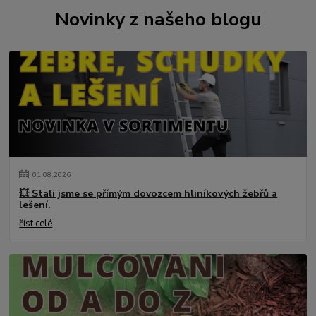
Novinky z našeho blogu
01
.
08
.
2026
💥 Stali jsme se přímým dovozcem hliníkových žebřů a
lešení.
číst celé