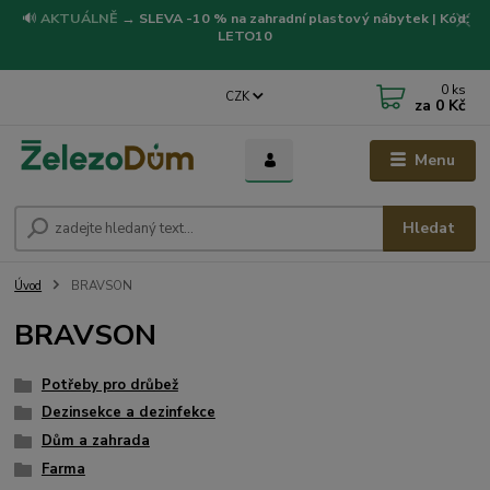
🔊
AKTUÁLNĚ
→
SLEVA -10 % na zahradní plastový nábytek | Kód:
LETO10
0
ks
CZK
za
0 Kč
Menu
Hledat
Úvod
BRAVSON
BRAVSON
Potřeby pro drůbež
Dezinsekce a dezinfekce
Dům a zahrada
Farma