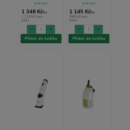
prac.dnů
prac.dnů
1 348 Kč
1 145 Kč
/
ks
/
ks
1 114 Kč
bez
946 Kč
bez
DPH
DPH
Přidat do košíku
Přidat do košíku