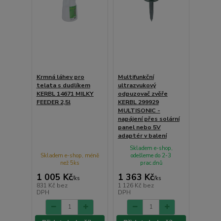
Krmná láhev pro
Multifunkční
telata s dudlíkem
ultrazvukový
KERBL 14671 MILKY
odpuzovač zvěře
FEEDER 2,5l
KERBL 299929
MULTISONIC -
napájení přes solární
panel nebo 5V
adaptér v balení
Skladem e-shop,
Skladem e-shop, méně
odešleme do 2-3
než 5ks
prac.dnů
1 005 Kč
1 363 Kč
/
ks
/
ks
831 Kč
bez
1 126 Kč
bez
DPH
DPH