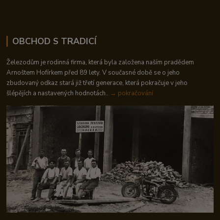
OBCHOD S TRADICÍ
Železodům je rodinná firma, která byla založena naším pradědem
Arnoštem Hofírkem před 89 lety. V současné době se o jeho
zbudovaný odkaz stará již třetí generace, která pokračuje v jeho
šlépějích a nastavených hodnotách..
→ pokračování