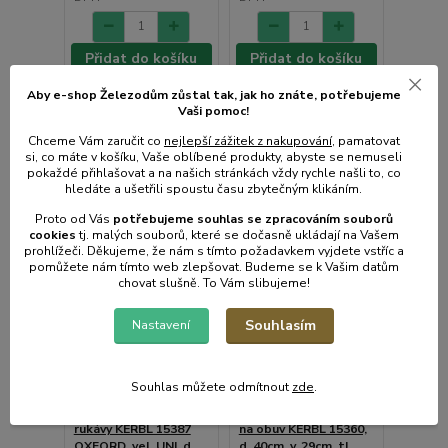
Přidat do košíku
Přidat do košíku
Aby e-shop Železodům zůstal tak, jak ho znáte, potřebujeme
Vaši pomoc!
Chceme Vám zaručit co
nejlepší zážitek z nakupování
, pamatovat
si, co máte v košíku, Vaše oblíbené produkty, abyste se nemuseli
pokaždé přihlašovat a na našich stránkách vždy rychle našli to, co
hledáte a ušetřili spoustu času zbytečným klikáním.
Proto od Vás
potřebujeme souhlas s
e
zpracováním souborů
cookies
t
j. malých souborů, které se dočasně ukládají na Vašem
prohlížeči. Děkujeme, že nám s tímto požadavkem vyjdete vstříc a
pomůžete nám tímto web zlepšovat. Budeme se k Vašim datům
chovat slušně. To Vám slibujeme!
Souhlasím
Nastavení
Souhlas můžete odmítnout
zde
.
Ochranné návleky na
Jednorázové návleky
rukávy KERBL 15387
na obuv KERBL 15360,
OXFORD, vel. UNI, d.
d. 40cm, v. 29cm, tl.