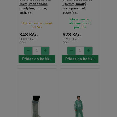
40cm, voděodolné,
0,07mm, modrý
prodyšné, modré,
transparentní,
1pár/bal
100ks/bal
Skladem e-shop,
Skladem e-shop, méně
odešleme do 2-3
než 5ks
prac.dnů
348 Kč
628 Kč
/
ks
/
ks
288 Kč
bez
519 Kč
bez
DPH
DPH
Přidat do košíku
Přidat do košíku