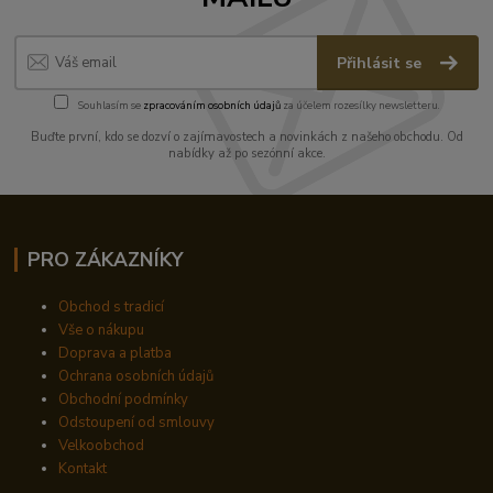
Přihlásit se
Souhlasím se
zpracováním osobních údajů
za účelem rozesílky newsletteru.
Buďte první, kdo se dozví o zajímavostech a novinkách z našeho obchodu. Od
nabídky až po sezónní akce.
PRO ZÁKAZNÍKY
Obchod s tradicí
Vše o nákupu
Doprava a platba
Ochrana osobních údajů
Obchodní podmínky
Odstoupení od smlouvy
Velkoobchod
Kontakt