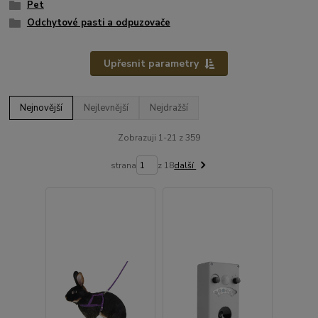
Pet
Odchytové pasti a odpuzovače
Upřesnit parametry
Nejnovější
Nejlevnější
Nejdražší
Zobrazuji 1-21 z 359
strana
z 18
další