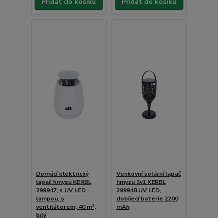
Přidat do košíku
Přidat do košíku
Domácí elektrický
Venkovní solární lapač
lapač hmyzu KERBL
hmyzu 3v1 KERBL
299947, s UV LED
299948 UV LED,
lampou, s
dobíjecí baterie 2200
ventilátorem, 40 m²,
mAh
bílý