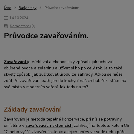
Úvod
Rady a tipy
Průvodce zavařováním.
14
.
10
.
2024
Komentáře (0)
Průvodce zavařováním.
Zavařování
je efektivní a ekonomický způsob, jak uchovat
oblíbené ovoce a zeleninu a užívat si ho po celý rok. Je to také
skvělý způsob, jak zužitkovat úrodu ze zahrady. Ačkoli se může
zdát, že zavařování patří jen do kuchyní našich babiček, stále má
své místo v moderním vaření. Jak tedy na to?
Základy zavařování
Zavařování je metoda tepelné konzervace, při níž se potraviny
umístěné v
zavařovacích sklenicích
zahřívají na teplotu kolem 85
°C nebo vyšší. Uzavření sklenic a jejich ohřev ve vodě nebo páře