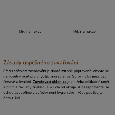
klikni a nakup
klikni a nakup
Zásady úspěšného zavařování
Před začátkem zavařování je dobré mít vše připravené, abyste se
nemuseli vracet pro chybějící ingredience. Suroviny by měly být
čerstvé a kvalitní.
Zavařovací sklenice
je potřeba důkladně umýt,
a plnit je tak, aby zůstalo 0,5–2 cm od okraje. A nezapomeňte, že
ochutnávat přímo z vařečky není hygienické – vždy používejte
čistou lžÍci.