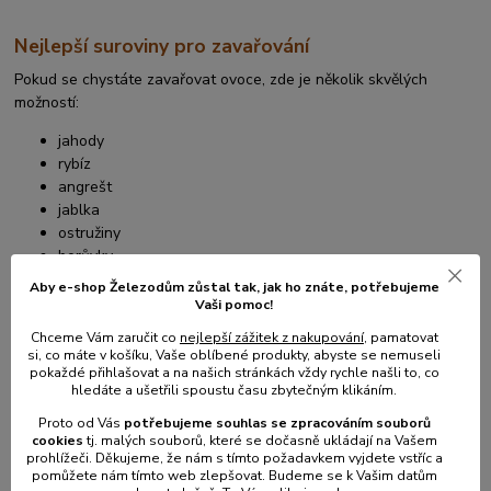
Nejlepší suroviny pro zavařování
Pokud se chystáte zavařovat ovoce, zde je několik skvělých
možností:
jahody
rybíz
angrešt
jablka
ostružiny
borůvky
třešně
Aby e-shop Železodům zůstal tak, jak ho znáte, potřebujeme
brusinky
Vaši pomoc!
broskve
Chceme Vám zaručit co
nejlepší zážitek z nakupování
, pamatovat
meruňky
si, co máte v košíku, Vaše oblíbené produkty, abyste se nemuseli
hrušky
pokaždé přihlašovat a na našich stránkách vždy rychle našli to, co
hledáte a ušetřili spoustu času zbytečným klikáním.
švestky
maliny
Proto od Vás
potřebujeme souhlas s
e
zpracováním souborů
cookies
t
j. malých souborů, které se dočasně ukládají na Vašem
Ze zeleniny můžete zavařovat:
prohlížeči. Děkujeme, že nám s tímto požadavkem vyjdete vstříc a
pomůžete nám tímto web zlepšovat. Budeme se k Vašim datům