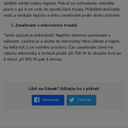
obtížné udržet stálou teplotu. Pokud se rozhodnete, umístěte
plech s asi 4 cm vody do spodní části trouby. Průběžně dolévejte
vodu a sledujte teplotu a dobu zavařování podle druhu potravin.
Zavařování v mikrovlnné troubě
Tento způsob je jednodušší. Naplňte sklenice surovinami a
nálevem, zavřete je a vložte do mikrovlnky. Mezi víčkem a náplní
by měla být 2 cm volného prostoru. Čas zavařování závisí na
výkonu mikrovlnky a tvrdosti plodů; při 700 W to obvykle trvá asi
6 minut, při 900 W pak 4 minuty.
Líbil se článek? Sdílejte ho s přáteli
Facebook
Twitter