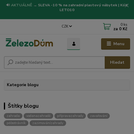
🔊
AKTUÁLNĚ
→
SLEVA -10 % na zahradní plastový nábytek | Kód:
LETO10
0
ks
CZK
za
0 Kč
Menu
Hledat
Kategorie blogu
Štítky blogu
zahrada
vodanazahradě
přípravazahrady
zavařování
péčeotrávník
zazimovánízahrady