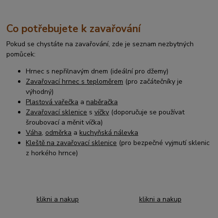
Co potřebujete k zavařování
Pokud se chystáte na zavařování, zde je seznam nezbytných
pomůcek:
H
rnec s nepřilnavým dnem (ideální pro džemy)
Zavařovací hrnec s teploměrem
(pro začátečníky je
výhodný)
Plastová vařečka
a
naběračka
Zavařovací sklenice
s
víčky
(doporučuje se používat
šroubovací a měnit víčka)
Váha
,
odměrka
a
kuchyňská nálevka
Kleště na zavařovací sklenice
(pro
bezpečné vyjmutí sklenic
z horkého hrnce)
klikni a nakup
klikni a nakup