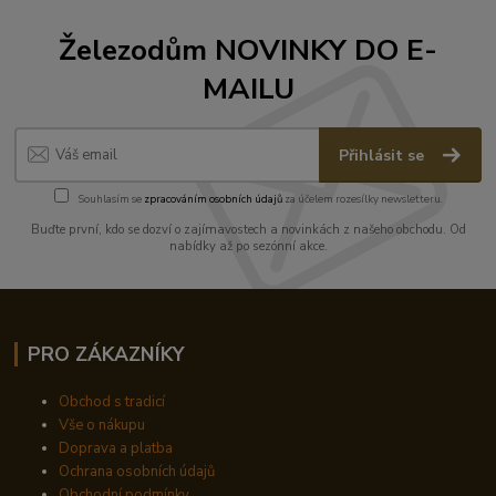
Železodům NOVINKY DO E-
MAILU
Přihlásit se
Souhlasím se
zpracováním osobních údajů
za účelem rozesílky newsletteru.
Buďte první, kdo se dozví o zajímavostech a novinkách z našeho obchodu. Od
nabídky až po sezónní akce.
PRO ZÁKAZNÍKY
Obchod s tradicí
Vše o nákupu
Doprava a platba
Ochrana osobních údajů
Obchodní podmínky