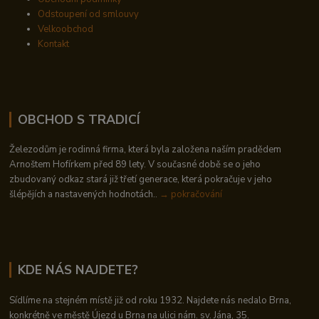
Odstoupení od smlouvy
Velkoobchod
Kontakt
OBCHOD S TRADICÍ
Železodům je rodinná firma, která byla založena naším pradědem
Arnoštem Hofírkem před 89 lety. V současné době se o jeho
zbudovaný odkaz stará již třetí generace, která pokračuje v jeho
šlépějích a nastavených hodnotách..
→ pokračování
KDE NÁS NAJDETE?
Sídlíme na stejném místě již od roku 1932. Najdete nás nedalo Brna,
konkrétně ve městě Újezd u Brna na ulici nám. sv. Jána, 35.