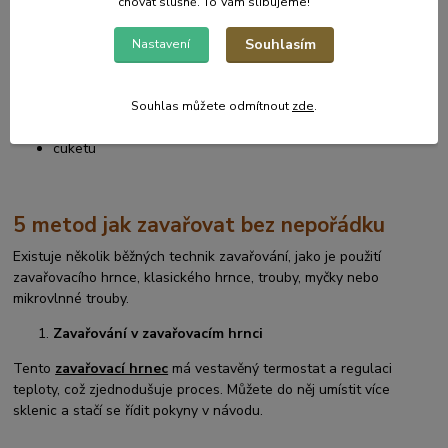
chřest
chovat slušně. To Vám slibujeme!
zelí
mrkev
Souhlasím
Nastavení
okurky
houby
rajčata
Souhlas můžete odmítnout
zde
.
dýně
cuketu
5 metod jak zavařovat bez nepořádku
Existuje několik běžných technik zavařování, jako je použití
zavařovacího hrnce, klasického hrnce, trouby, myčky nebo
mikrovlnné trouby.
Zavařování v zavařovacím hrnci
Tento
zavařovací hrnec
má vestavěný termostat a regulaci
teploty, což zjednodušuje proces. Můžete do něj umístit více
sklenic a stačí se řídit pokyny v návodu.