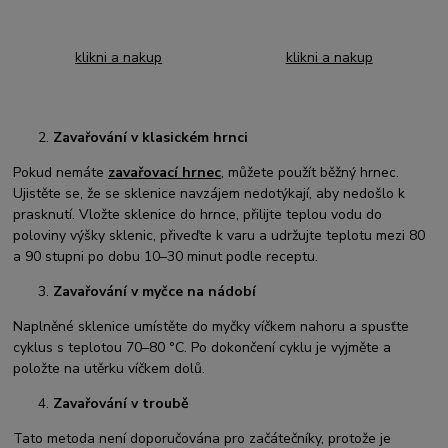
klikni a nakup
klikni a nakup
Zavařování v klasickém hrnci
Pokud nemáte
zavařovací hrnec
, můžete použít běžný hrnec.
Ujistěte se, že se sklenice navzájem nedotýkají, aby nedošlo k
prasknutí. Vložte sklenice do hrnce, přilijte teplou vodu do
poloviny výšky sklenic, přiveďte k varu a udržujte teplotu mezi 80
a 90 stupni po dobu 10–30 minut podle receptu.
Zavařování v myčce na nádobí
Naplněné sklenice umístěte do myčky víčkem nahoru a spusťte
cyklus s teplotou 70–80 °C. Po dokončení cyklu je vyjměte a
položte na utěrku víčkem dolů.
Zavařování v troubě
Tato metoda není doporučována pro začátečníky, protože je