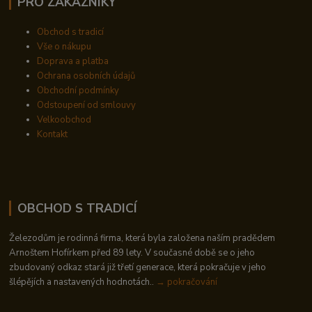
PRO ZÁKAZNÍKY
Obchod s tradicí
Vše o nákupu
Doprava a platba
Ochrana osobních údajů
Obchodní podmínky
Odstoupení od smlouvy
Velkoobchod
Kontakt
OBCHOD S TRADICÍ
Železodům je rodinná firma, která byla založena naším pradědem
Arnoštem Hofírkem před 89 lety. V současné době se o jeho
zbudovaný odkaz stará již třetí generace, která pokračuje v jeho
šlépějích a nastavených hodnotách..
→ pokračování