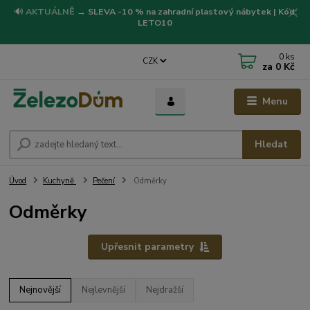
🔊
AKTUÁLNĚ
→
SLEVA -10 % na zahradní plastový nábytek | Kód:
LETO10
0
ks
CZK
za
0 Kč
Menu
Hledat
Úvod
Kuchyně
Pečení
Odměrky
Odměrky
Upřesnit parametry
Nejnovější
Nejlevnější
Nejdražší