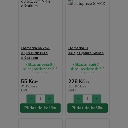
Odměrka na kávu
Odměrka 1l
d3,5x15cm NR s
sklo,stupnice SIMAX
držátkem
• Skladem centrální
• Skladem centrální
sklad | odešleme do 2-3
sklad | odešleme do 2-3
prac. dnů
prac. dnů
55 Kč
228 Kč
/
ks
/
ks
45 Kč
bez
188 Kč
bez
DPH
DPH
Přidat do košíku
Přidat do košíku