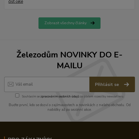
číst celé
Zobrazit všechny články
Železodům NOVINKY DO E-
MAILU
Přihlásit se
Souhlasím se
zpracováním osobních údajů
za účelem rozesílky newsletteru.
Buďte první, kdo se dozví o zajímavostech a novinkách z našeho obchodu. Od
nabídky až po sezónní akce.