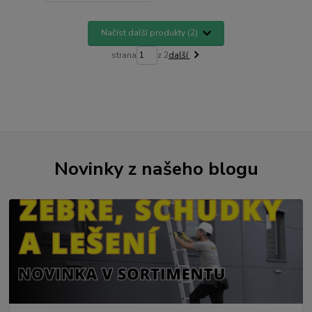
Načíst další produkty (2)
strana
z 2
další
Novinky z našeho blogu