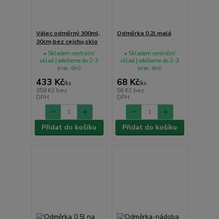
Válec odměrný 300ml,
Odměrka 0.2l malá
30cm,bez cejchu,sklo
• Skladem centrální
• Skladem centrální
sklad | odešleme do 2-3
sklad | odešleme do 2-3
prac. dnů
prac. dnů
433 Kč
68 Kč
/
ks
/
ks
358 Kč
bez
56 Kč
bez
DPH
DPH
Přidat do košíku
Přidat do košíku