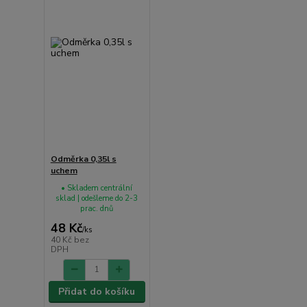
Odměrka 0,35l s
uchem
• Skladem centrální
sklad | odešleme do 2-3
prac. dnů
48 Kč
/
ks
40 Kč
bez
DPH
Přidat do košíku