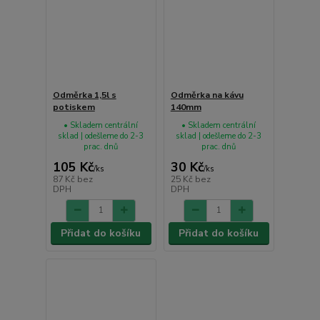
Odměrka 1,5l s
Odměrka na kávu
potiskem
140mm
• Skladem centrální
• Skladem centrální
sklad | odešleme do 2-3
sklad | odešleme do 2-3
prac. dnů
prac. dnů
105 Kč
30 Kč
/
ks
/
ks
87 Kč
bez
25 Kč
bez
DPH
DPH
Přidat do košíku
Přidat do košíku