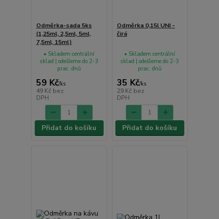
Odměrka-sada 5ks
Odměrka 0,15l UNI -
(1,25ml, 2,5ml, 5ml,
čirá
7,5ml, 15ml)
• Skladem centrální
• Skladem centrální
sklad | odešleme do 2-3
sklad | odešleme do 2-3
prac. dnů
prac. dnů
59 Kč
35 Kč
/
ks
/
ks
49 Kč
bez
29 Kč
bez
DPH
DPH
Přidat do košíku
Přidat do košíku