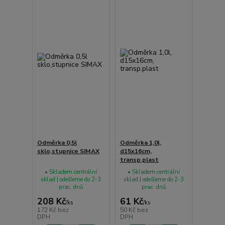
Odměrka 0,5l
Odměrka 1,0l,
sklo,stupnice SIMAX
d15x16cm,
transp.plast
• Skladem centrální
• Skladem centrální
sklad | odešleme do 2-3
sklad | odešleme do 2-3
prac. dnů
prac. dnů
208 Kč
61 Kč
/
ks
/
ks
172 Kč
bez
50 Kč
bez
DPH
DPH