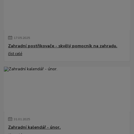
17
.
05
.
2025
Zahradní postřikovače - skvělý pomocník na zahradu.
číst celé
31
.
01
.
2025
Zahradní kalendář - únor.