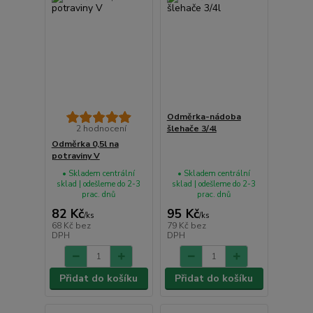
Odměrka-nádoba
2 hodnocení
šlehače 3/4l
Odměrka 0,5l na
potraviny V
• Skladem centrální
• Skladem centrální
sklad | odešleme do 2-3
sklad | odešleme do 2-3
prac. dnů
prac. dnů
82 Kč
95 Kč
/
ks
/
ks
68 Kč
bez
79 Kč
bez
DPH
DPH
Přidat do košíku
Přidat do košíku