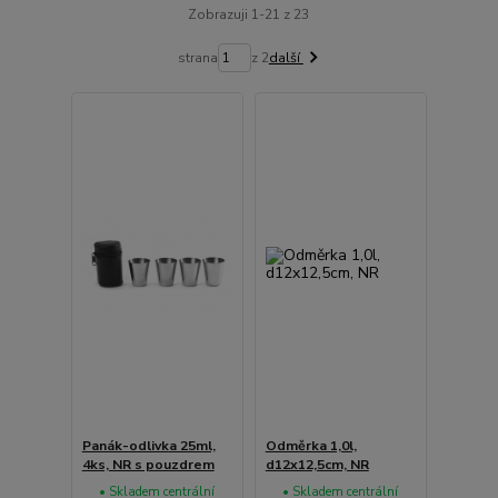
Zobrazuji 1-21 z 23
strana
z 2
další
Panák-odlivka 25ml,
Odměrka 1,0l,
4ks, NR s pouzdrem
d12x12,5cm, NR
• Skladem centrální
• Skladem centrální