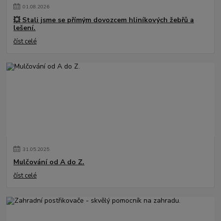
01
.
08
.
2026
💥 Stali jsme se přímým dovozcem hliníkových žebřů a
lešení.
číst celé
31
.
05
.
2025
Mulčování od A do Z.
číst celé