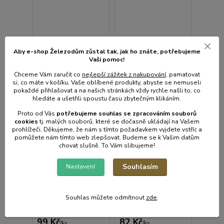
Aby e-shop Železodům zůstal tak, jak ho znáte, potřebujeme
Vaši pomoc!
Chceme Vám zaručit co
nejlepší zážitek z nakupování
, pamatovat
si, co máte v košíku, Vaše oblíbené produkty, abyste se nemuseli
pokaždé přihlašovat a na našich stránkách vždy rychle našli to, co
hledáte a ušetřili spoustu času zbytečným klikáním.
Proto od Vás
potřebujeme souhlas s
e
zpracováním souborů
cookies
t
j. malých souborů, které se dočasně ukládají na Vašem
prohlížeči. Děkujeme, že nám s tímto požadavkem vyjdete vstříc a
pomůžete nám tímto web zlepšovat. Budeme se k Vašim datům
chovat slušně. To Vám slibujeme!
1 hodnocení
1 hodnocení
Souhlasím
Nastavení
Odměrka č.05 1l
Odměrka č.04-
džbánek 1l
• Skladem centrální
• Skladem centrální
Souhlas můžete odmítnout
zde
.
sklad | odešleme do 2-3
sklad | odešleme do 2-3
prac. dnů
prac. dnů
99 Kč
82 Kč
/
ks
/
ks