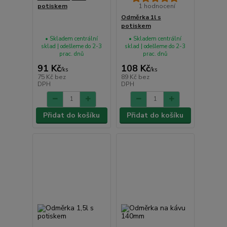
potiskem
1 hodnocení
Odměrka 1l s
potiskem
• Skladem centrální
• Skladem centrální
sklad | odešleme do 2-3
sklad | odešleme do 2-3
prac. dnů
prac. dnů
91 Kč
108 Kč
/
ks
/
ks
75 Kč
bez
89 Kč
bez
DPH
DPH
Přidat do košíku
Přidat do košíku