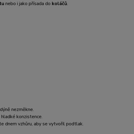
tu
nebo i jako přísada do
koláčů
.
d dýně nezměkne.
 hladké konzistence.
te dnem vzhůru, aby se vytvořil podtlak.