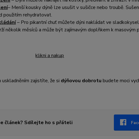
žení
– Dýni můžete nakrájet na kostky, předvařit a zmrazit v mr
ení
– Menší kousky dýně lze usušit v sušičce nebo troubě. Sušen
d použitím rehydratovat.
ládání
– Pro pikantní chuť můžete dýni nakládat ve sladkokyse
rží několik měsíců a může být zajímavým doplňkem k masovým 
klikni a nakup
uskladněním zajistíte, že si
dýňovou dobrotu
budete moci vych
se článek? Sdílejte ho s přáteli
Fac