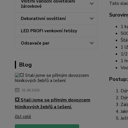
Vnitřní vánoční osvětelení
Tato slad
žárovkové
Surovin
Dekorativní osvětlení
1 k
LED PROFI venkovní řetězy
500
Šťá
Odsavače par
1 l
1/2
1 h
Blog
Vod
Postup:
Dýn
01.08.2026
Dýn
💥 Stali jsme se přímým dovozcem
Zal
hliníkových žebřů a lešení.
Jak
číst celé
Ješ