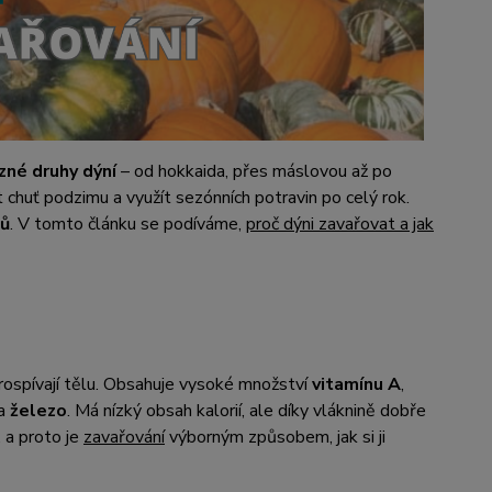
zné druhy dýní
– od hokkaida, přes máslovou až po
t chuť podzimu a využít sezónních potravin po celý rok.
tů
. V tomto článku se podíváme,
proč dýni zavařovat a jak
prospívají tělu. Obsahuje vysoké množství
vitamínu A
,
a
železo
. Má nízký obsah kalorií, ale díky vláknině dobře
 a proto je
zavařování
výborným způsobem, jak si ji