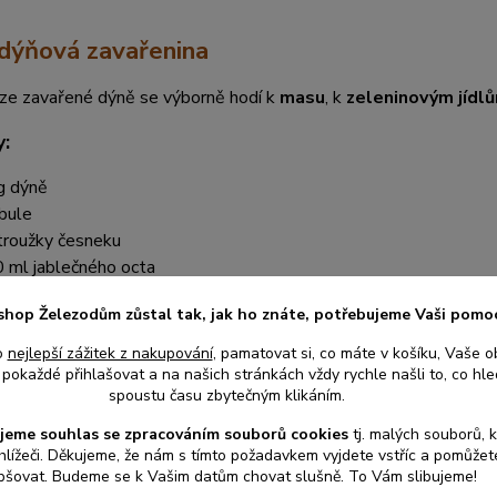
 dýňová zavařenina
rze zavařené dýně se výborně hodí k
masu
, k
zeleninovým jídl
y:
g dýně
ibule
troužky česneku
 ml jablečného octa
 g cukru
shop Železodům zůstal tak, jak ho znáte, potřebujeme Vaši pomo
, pepř podle chuti
tka kari, zázvoru nebo chilli dle chuti
o
nejlepší zážitek z nakupování
, pamatovat si, co máte v košíku, Vaše o
pokaždé přihlašovat a na našich stránkách vždy rychle našli to, co hled
spoustu času zbytečným klikáním.
jeme souhlas s
e
zpracováním souborů cookies
t
j. malých souborů, 
i nakrájejte na kostky, cibuli nadrobno a česnek na plátky.
hlížeči. Děkujeme, že nám s tímto požadavkem vyjdete vstříc a pomůže
rnci rozpalte trochu oleje a orestujte cibuli a česnek.
pšovat. Budeme se k Vašim datům chovat slušně. To Vám slibujeme!
ejte dýni, ocet, cukr, koření, sůl a pepř.