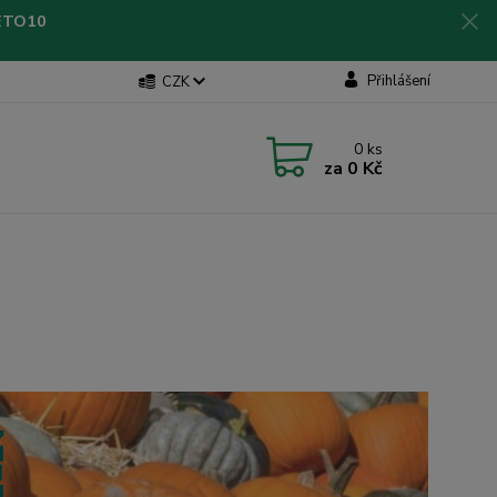
LETO10
Přihlášení
CZK
0
ks
za
0 Kč