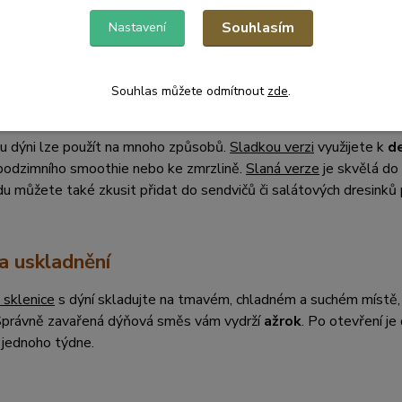
s vařte do změknutí dýně a následně rozmixujte.
Souhlasím
Nastavení
tě horké plňte do sterilizovaných sklenic, otočte a nechte zchla
Souhlas můžete odmítnout
zde
.
 vychutnat zavařenou dýni?
u dýni lze použít na mnoho způsobů.
Sladkou verzi
využijete k
d
 podzimního smoothie nebo ke zmrzlině.
Slaná verze
je skvělá do
 můžete také zkusit přidat do sendvičů či salátových dresinků p
a uskladnění
 sklenice
s dýní skladujte na tmavém, chladném a suchém místě,
. Správně zavařená dýňová směs vám vydrží
až
rok
. Po otevření je
 jednoho týdne.