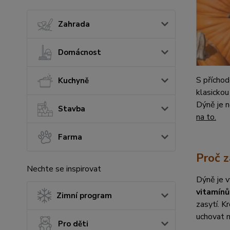
Zahrada
Domácnost
S příchod
Kuchyně
klasickou
Dýně je n
Stavba
na to.
Farma
Proč z
Nechte se inspirovat
Dýně je v
vitamín
Zimní program
zasytí. K
uchovat n
Pro děti