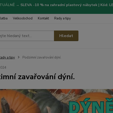
TUÁLNĚ
→
SLEVA -10 % na zahradní plastový nábytek | Kód: 
latba
Velkoobchod
Kontakt
Rady a tipy
Hledat
ady a tipy
Podzimní zavařování dýní.
2024
imní zavařování dýní.