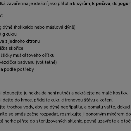
ká zavařenina je ideální jako příloha k
sýrům
,
k pečivu
, do
jogur
y:
g dýně (hokkaido nebo máslová dýně)
 g cukru
va z jednoho citronu
žička skořice
 lžičky muškátového oříšku
vězdička badyánu (volitelné)
a podle potřeby
i oloupejte (u hokkaida není nutné) a nakrájejte na malé kostky.
i dejte do hrnce, přidejte cukr, citronovou šťávu a koření.
ijte trochou vody, aby se dýně nepřipálila, a pomalu vařte, doku
mile se směs začne rozpadat, rozmixujte ji ponorným mixérem do
tě horké plňte do sterilizovaných sklenic, pevně uzavřete a otoč