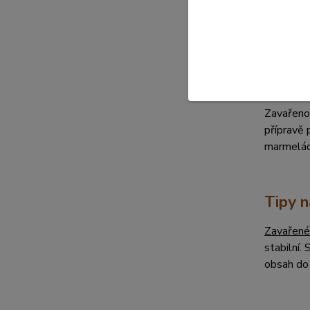
Smě
Ješ
Jak si
Zavařeno
přípravě
marmeládu
Tipy n
Zavařené
stabilní
obsah do