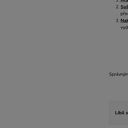
Mra
Suš
pře
Nak
vyd
Správným 
Líbil 