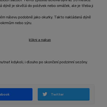
azicích sáčcích. Tento způsob uchová dýni až 10 měsíců.
á dýně je skvělá do polévek nebo omáček, ale je třeba ji
lém nálevu podobně jako okurky. Takto nakládaná dýně
pokrmům nebo sýru.
klikni a nakup
utnat kdykoli, i dlouho po skončení podzimní sezóny.
ebook
Twitter