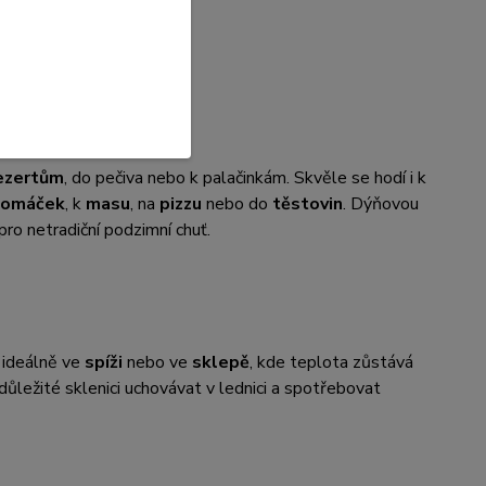
dnout.
ezertům
, do pečiva nebo k palačinkám. Skvěle se hodí i k
omáček
, k
masu
, na
pizzu
nebo do
těstovin
. Dýňovou
ro netradiční podzimní chuť.
 ideálně ve
spíži
nebo ve
sklepě
, kde teplota zůstává
 důležité sklenici uchovávat v lednici a spotřebovat