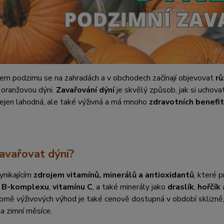
em podzimu se na zahradách a v obchodech začínají objevovat
rů
 oranžovou dýni.
Zavařování dýní
je skvělý způsob, jak si uchova
ejen lahodná, ale také výživná a má mnoho
zdravotních benefi
avařovat dýni?
ynikajícím
zdrojem vitamínů, minerálů a antioxidantů
, které 
ů B-komplexu
,
vitamínu C
, a také minerály jako
draslík
,
hořčík
romě výživových výhod je také cenově dostupná v období sklizně,
a zimní měsíce.