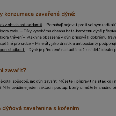
y konzumace zavařené dýně:
oký obsah antioxidantů
– Pomáhají bojovat proti volným radikálů
pora zraku
– Díky vysokému obsahu beta-karotenu dýně přispívá 
pora trávení
– Vláknina obsažená v dýni přispívá k dobrému tráv
spěšné pro srdce
– Minerály jako draslík a antioxidanty podporují
rodní sladkost
– Dýně je přirozeně nasládlá, což z ní dělá ideální
ni zavařit?
několik způsobů, jak dýni zavařit. Můžete ji připravit na
sladko
i 
í. Níže uvádíme jeden základní postup, který si můžete snadno př
 dýňová zavařenina s kořením