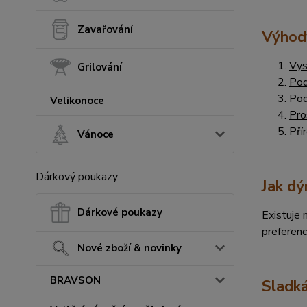
Zavařování
Výhod
Vys
Grilování
Pod
Pod
Velikonoce
Pro
Pří
Vánoce
Dárkový poukazy
Jak dý
Dárkové poukazy
Existuje 
preferenc
Nové zboží & novinky
BRAVSON
Sladká