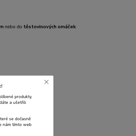
ům
nebo do
těstovinových omáček
.
c!
blíbené produkty,
áte a ušetřili
které se dočasně
te nám tímto web