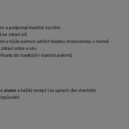
m a podporují imunitní systém.
ke zdraví očí.
ení a může pomoci udržet hladinu cholesterolu v normě.
 zdraví srdce a cév.
 přísadu do sladkých i slaných pokrmů.
na
slano
a každý recept lze upravit dle vlastních
izpůsobit.