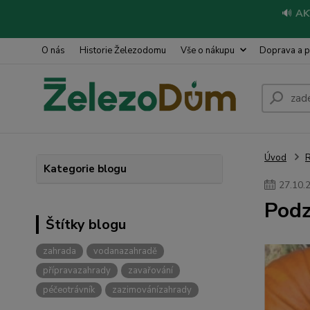
🔊
AK
O nás
Historie Železodomu
Vše o nákupu
Doprava a p
Úvod
R
Kategorie blogu
27
.
10
.
Podz
Štítky blogu
zahrada
vodanazahradě
přípravazahrady
zavařování
péčeotrávník
zazimovánízahrady