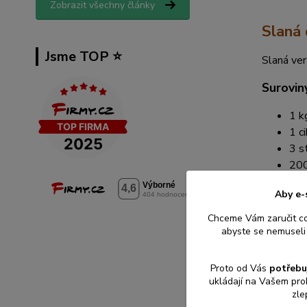
Zobrazit všechny články
Slaná
Jsme TOP ⭐️
Slaná ve
Surovin
1 k
1 c
3 s
200
200
Aby e-
Sůl
Špe
Chceme Vám zaručit c
abyste se nemuseli 
Postup:
Proto od Vás
potřebu
Dýn
ukládají na Vašem pro
V h
zle
Přid