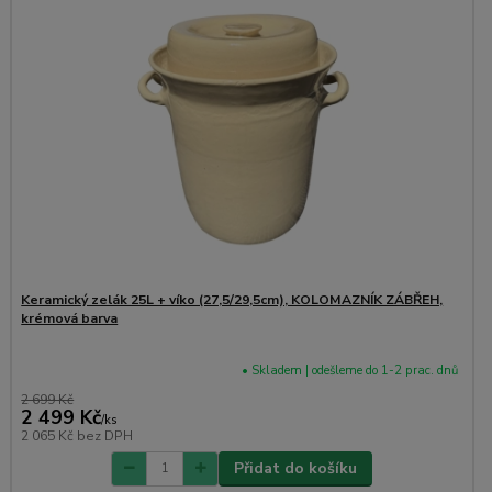
Keramický zelák 25L + víko (27,5/29,5cm), KOLOMAZNÍK ZÁBŘEH,
K
krémová barva
k
• Skladem | odešleme do 1-2 prac. dnů
2 699 Kč
2
2 499 Kč
/
ks
2 065 Kč
bez DPH
1
Přidat do košíku