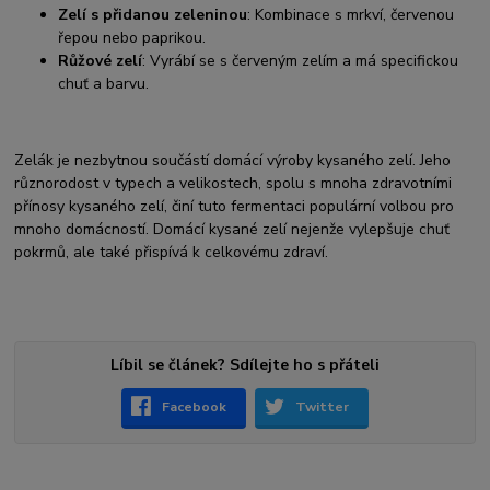
Zelí s přidanou zeleninou
: Kombinace s mrkví, červenou
řepou nebo paprikou.
Růžové zelí
: Vyrábí se s červeným zelím a má specifickou
chuť a barvu.
Zelák je nezbytnou součástí domácí výroby kysaného zelí. Jeho
různorodost v typech a velikostech, spolu s mnoha zdravotními
přínosy kysaného zelí, činí tuto fermentaci populární volbou pro
mnoho domácností. Domácí kysané zelí nejenže vylepšuje chuť
pokrmů, ale také přispívá k celkovému zdraví.
Líbil se článek? Sdílejte ho s přáteli
Facebook
Twitter