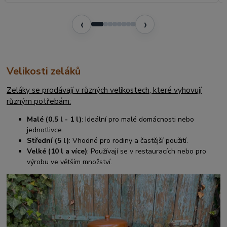
‹
›
Velikosti zeláků
Zeláky se prodávají v různých velikostech, které vyhovují
různým potřebám:
Malé (0,5 l - 1 l)
: Ideální pro malé domácnosti nebo
jednotlivce.
Střední (5 l)
: Vhodné pro rodiny a častější použití.
Velké (10 l a více)
: Používají se v restauracích nebo pro
výrobu ve větším množství.