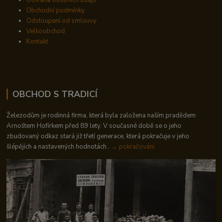
Ochrana osobních údajů
Obchodní podmínky
Odstoupení od smlouvy
Velkoobchod
Kontakt
OBCHOD S TRADICÍ
Železodům je rodinná firma, která byla založena naším pradědem
Arnoštem Hofírkem před 89 lety. V současné době se o jeho
zbudovaný odkaz stará již třetí generace, která pokračuje v jeho
šlépějích a nastavených hodnotách..
→ pokračování