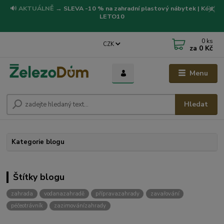
🔊
AKTUÁLNĚ
→
SLEVA -10 % na zahradní plastový nábytek | Kód:
LETO10
0
ks
CZK
za
0 Kč
Menu
Hledat
Kategorie blogu
Štítky blogu
zahrada
vodanazahradě
přípravazahrady
zavařování
péčeotrávník
zazimovánízahrady