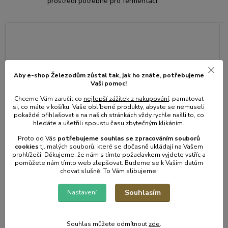
prostředí potřebné pro fermentaci.
Aby e-shop Železodům zůstal tak, jak ho znáte, potřebujeme
Vaši pomoc!
Chceme Vám zaručit co
nejlepší zážitek z nakupování
, pamatovat
si, co máte v košíku, Vaše oblíbené produkty, abyste se nemuseli
pokaždé přihlašovat a na našich stránkách vždy rychle našli to, co
hledáte a ušetřili spoustu času zbytečným klikáním.
Proto od Vás
potřebujeme souhlas s
e
zpracováním souborů
cookies
t
j. malých souborů, které se dočasně ukládají na Vašem
prohlížeči. Děkujeme, že nám s tímto požadavkem vyjdete vstříc a
pomůžete nám tímto web zlepšovat. Budeme se k Vašim datům
chovat slušně. To Vám slibujeme!
Souhlasím
Nastavení
8 hodnocení
Těžítko 30l, 40l zeláku, d24,5cm, 1,8kg glaz.keramika
T
• Skladem centrální sklad | odešleme do 2-3 prac. dnů
Souhlas můžete odmítnout
zde
.