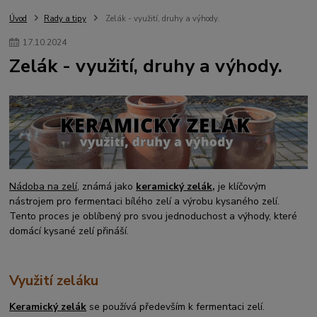
Úvod
Rady a tipy
Zelák - využití, druhy a výhody.
17
.
10
.
2024
Zelák - využití, druhy a výhody.
Nádoba na zelí
, známá jako
keramický zelák
,
je klíčovým
nástrojem pro fermentaci bílého zelí a výrobu kysaného zelí.
Tento proces je oblíbený pro svou jednoduchost a výhody, které
domácí kysané zelí přináší.
Využití zeláku
Keramický zelák
se používá především k fermentaci zelí.