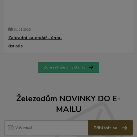
31
.
01
.
2025
Zahradní kalendář - únor.
číst celé
Zobrazit všechny články
Železodům NOVINKY DO E-
MAILU
Přihlásit se