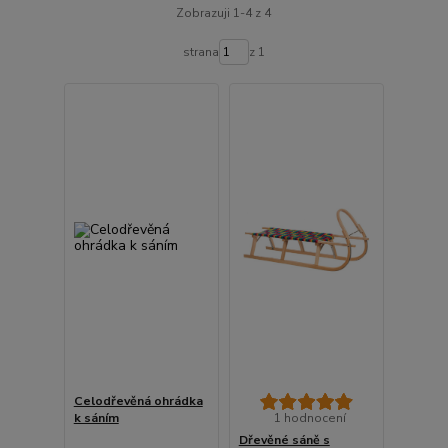
Zobrazuji 1-4 z 4
strana
z 1
Celodřevěná ohrádka
k sáním
1 hodnocení
Dřevěné sáně s