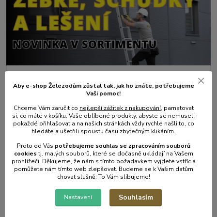
01
.
08
.
2026
Aby e-shop Železodům zůstal tak, jak ho znáte, potřebujeme
💥 Stali jsme se přímým dovozcem hliníkových žebřů a
Vaši pomoc!
lešení.
Chceme Vám zaručit co
nejlepší zážitek z nakupování
, pamatovat
číst celé
si, co máte v košíku, Vaše oblíbené produkty, abyste se nemuseli
pokaždé přihlašovat a na našich stránkách vždy rychle našli to, co
hledáte a ušetřili spoustu času zbytečným klikáním.
Proto od Vás
potřebujeme souhlas s
e
zpracováním souborů
cookies
t
j. malých souborů, které se dočasně ukládají na Vašem
prohlížeči. Děkujeme, že nám s tímto požadavkem vyjdete vstříc a
pomůžete nám tímto web zlepšovat. Budeme se k Vašim datům
chovat slušně. To Vám slibujeme!
Souhlasím
Nastavení