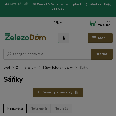
🔊
AKTUÁLNĚ
→
SLEVA -10 % na zahradní plastový nábytek | Kód:
LETO10
0
ks
CZK
za
0 Kč
Menu
Hledat
Úvod
Zimní program
Sáňky, boby a kluzáky
Sáňky
Sáňky
Upřesnit parametry
Nejnovější
Nejlevnější
Nejdražší