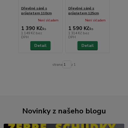
Dřevěné sáně s
Dřevěné sáně s
průpletem 110cm
průpletem 125cm
Není skladem
Není skladem
1 390 Kč
1 590 Kč
/
ks
/
ks
1 149 Kč
bez
1 314 Kč
bez
DPH
DPH
Detail
Detail
strana
z 1
Novinky z našeho blogu