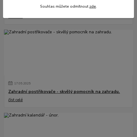
31
.
05
.
2025
Souhlas můžete odmítnout
zde
.
Mulčování od A do Z.
číst celé
17
.
05
.
2025
Zahradní postřikovače - skvělý pomocník na zahradu.
číst celé