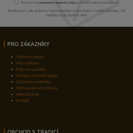
Souhlasím se
zpracováním osobních údajů
za účelem rozesílky newsletteru.
Buďte první, kdo se dozví o zajímavostech a novinkách z našeho obchodu. Od
nabídky až po sezónní akce.
PRO ZÁKAZNÍKY
Obchod s tradicí
Vše o nákupu
Doprava a platba
Ochrana osobních údajů
Obchodní podmínky
Odstoupení od smlouvy
Velkoobchod
Kontakt
OBCHOD S TRADICÍ