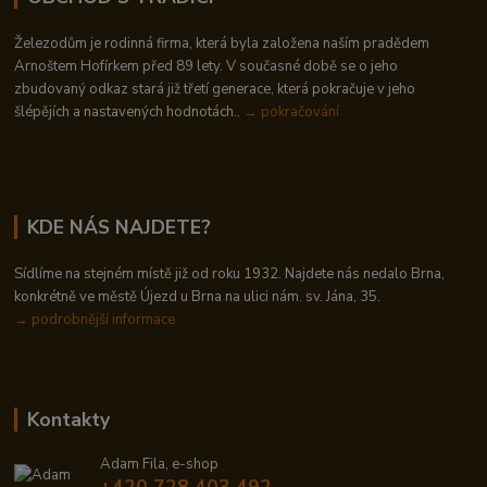
Železodům je rodinná firma, která byla založena naším pradědem
Arnoštem Hofírkem před 89 lety. V současné době se o jeho
zbudovaný odkaz stará již třetí generace, která pokračuje v jeho
šlépějích a nastavených hodnotách..
→ pokračování
KDE NÁS NAJDETE?
Sídlíme na stejném místě již od roku 1932. Najdete nás nedalo Brna,
konkrétně ve městě Újezd u Brna na ulici nám. sv. Jána, 35.
→
podrobnější informace
Kontakty
Adam Fila, e-shop
+420 728 403 492