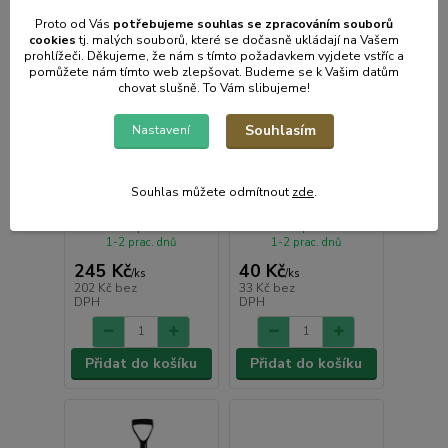
Proto od Vás
potřebujeme souhlas s
e
zpracováním souborů
cookies
t
j. malých souborů, které se dočasně ukládají na Vašem
prohlížeči. Děkujeme, že nám s tímto požadavkem vyjdete vstříc a
pomůžete nám tímto web zlepšovat. Budeme se k Vašim datům
chovat slušně. To Vám slibujeme!
Souhlasím
Nastavení
Dětská sestava,
Ručka PH-Y náhradní,
lopata 290x220mm s
černá
Souhlas můžete odmítnout
zde
.
násadou + koště
• Skladem | odešleme do
• Skladem | odešleme do
1-2 prac. dnů
1-2 prac. dnů
245 Kč
40 Kč
/
ks
/
ks
202 Kč
bez
33 Kč
bez
DPH
DPH
Přidat do košíku
Přidat do košíku