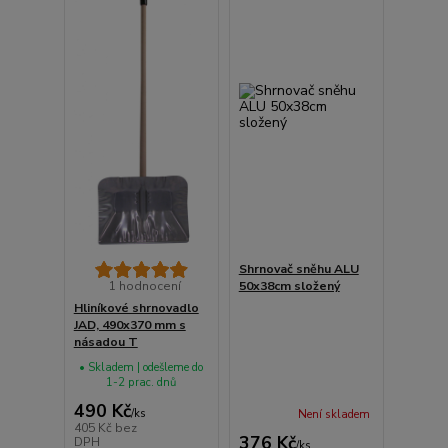
Shrnovač sněhu ALU
1 hodnocení
50x38cm složený
Hliníkové shrnovadlo
JAD, 490x370 mm s
násadou T
• Skladem | odešleme do
1-2 prac. dnů
490 Kč
/
ks
Není skladem
405 Kč
bez
376 Kč
DPH
/
ks