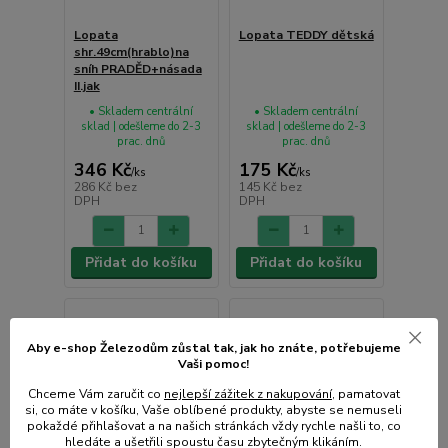
Lopata
Lopata TEDDY dětská
shr.49cm(hrablo)na
sníh PRADĚD+násada
II.jak
• Skladem centrální
• Skladem centrální
sklad | odešleme do 2-3
sklad | odešleme do 2-3
prac. dnů
prac. dnů
346 Kč
175 Kč
/
ks
/
ks
286 Kč
bez
145 Kč
bez
DPH
DPH
Přidat do košíku
Přidat do košíku
Aby e-shop Železodům zůstal tak, jak ho znáte, potřebujeme
Vaši pomoc!
Chceme Vám zaručit co
nejlepší zážitek z nakupování
, pamatovat
si, co máte v košíku, Vaše oblíbené produkty, abyste se nemuseli
pokaždé přihlašovat a na našich stránkách vždy rychle našli to, co
hledáte a ušetřili spoustu času zbytečným klikáním.