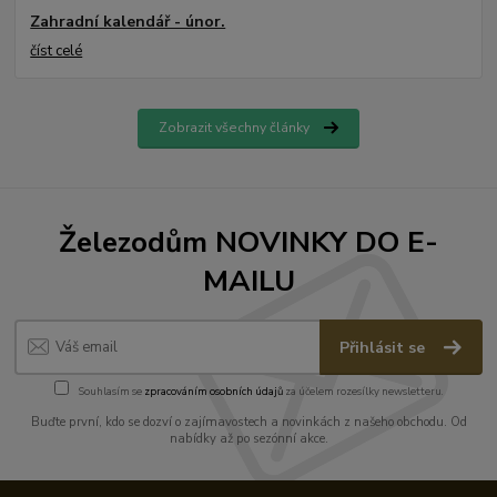
Zahradní kalendář - únor.
číst celé
Zobrazit všechny články
Železodům NOVINKY DO E-
MAILU
Přihlásit se
Souhlasím se
zpracováním osobních údajů
za účelem rozesílky newsletteru.
Buďte první, kdo se dozví o zajímavostech a novinkách z našeho obchodu. Od
nabídky až po sezónní akce.