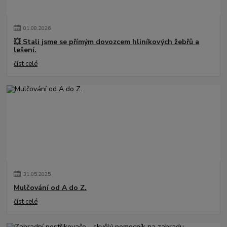
01
.
08
.
2026
💥 Stali jsme se přímým dovozcem hliníkových žebřů a
lešení.
číst celé
31
.
05
.
2025
Mulčování od A do Z.
číst celé