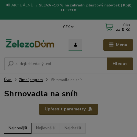
🔊
AKTUÁLNĚ
→
SLEVA -10 % na zahradní plastový nábytek | Kód:
LETO10
0
ks
CZK
za
0 Kč
Menu
Hledat
Úvod
Zimní program
Shrnovadla na sníh
Shrnovadla na sníh
Upřesnit parametry
Nejnovější
Nejlevnější
Nejdražší