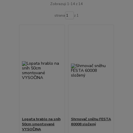
Zobrazuji 1-14 z 14
strana
z 1
Lopata hrablo na sníh
Shrnovač sněhu FESTA
50cm smontované
60008 složený
VYSOČINA