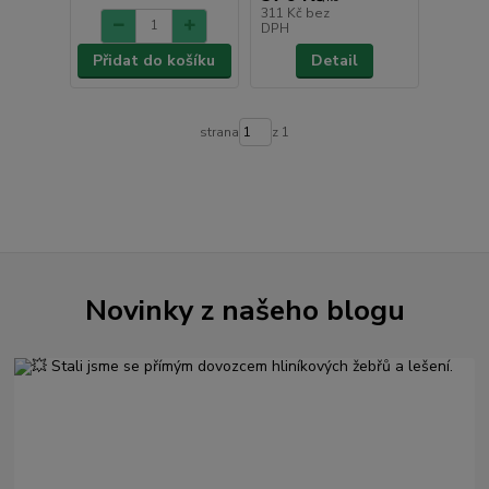
311 Kč
bez
DPH
Přidat do košíku
Detail
strana
z 1
Novinky z našeho blogu