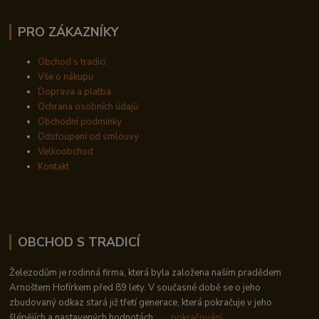
PRO ZÁKAZNÍKY
Obchod s tradicí
Vše o nákupu
Doprava a platba
Ochrana osobních údajů
Obchodní podmínky
Odstoupení od smlouvy
Velkoobchod
Kontakt
OBCHOD S TRADICÍ
Železodům je rodinná firma, která byla založena naším pradědem
Arnoštem Hofírkem před 89 lety. V současné době se o jeho
zbudovaný odkaz stará již třetí generace, která pokračuje v jeho
šlépějích a nastavených hodnotách..
→ pokračování