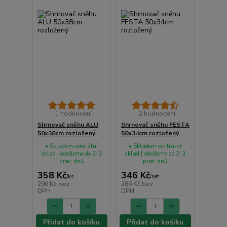
1 hodnocení
2 hodnocení
Shrnovač sněhu ALU
Shrnovač sněhu FESTA
50x38cm rozložený
50x34cm rozložený
• Skladem centrální
• Skladem centrální
sklad | odešleme do 2-3
sklad | odešleme do 2-3
prac. dnů
prac. dnů
358 Kč
346 Kč
/
ks
/
set
296 Kč
bez
286 Kč
bez
DPH
DPH
Přidat do košíku
Přidat do košíku