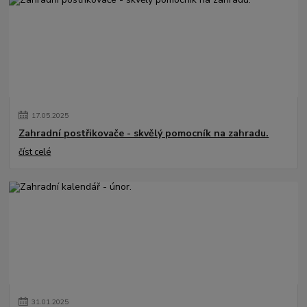
17
.
05
.
2025
Zahradní postřikovače - skvělý pomocník na zahradu.
číst celé
31
.
01
.
2025