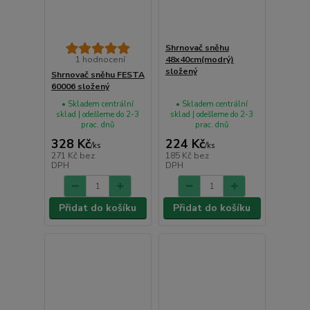
Shrnovač sněhu
1 hodnocení
48x40cm(modrý)
složený
Shrnovač sněhu FESTA
60006 složený
• Skladem centrální
• Skladem centrální
sklad | odešleme do 2-3
sklad | odešleme do 2-3
prac. dnů
prac. dnů
328 Kč
224 Kč
/
ks
/
ks
271 Kč
bez
185 Kč
bez
DPH
DPH
Přidat do košíku
Přidat do košíku