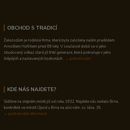
OBCHOD S TRADICÍ
Železodům je rodinná firma, která byla založena naším pradědem
Arnoštem Hofírkem před 89 lety. V současné době se o jeho
zbudovaný odkaz stará již třetí generace, která pokračuje v jeho
šlépějích a nastavených hodnotách..
→ pokračování
KDE NÁS NAJDETE?
Sídlíme na stejném místě již od roku 1932. Najdete nás nedalo Brna,
konkrétně ve městě Újezd u Brna na ulici nám. sv. Jána, 35.
→
podrobnější informace