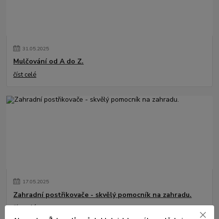
31
.
05
.
2025
Mulčování od A do Z.
číst celé
17
.
05
.
2025
Zahradní postřikovače - skvělý pomocník na zahradu.
číst celé