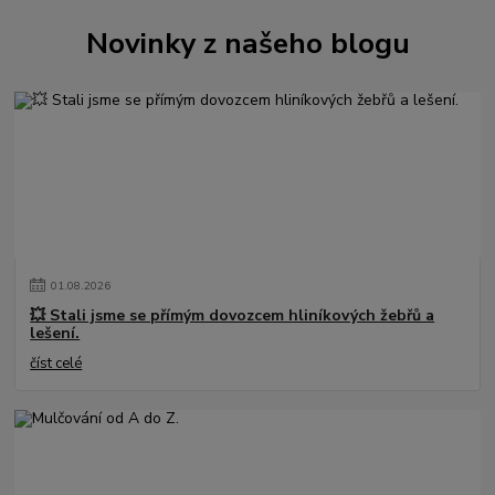
Novinky z našeho blogu
01
.
08
.
2026
💥 Stali jsme se přímým dovozcem hliníkových žebřů a
lešení.
číst celé