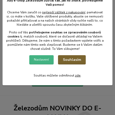
Aby e-shop Železodům zůstal tak, jak ho znáte, potřebujeme
Vaši pomoc!
Chceme Vám zaručit co
nejlepší zážitek z nakupování
, pamatovat
si, co máte v košíku, Vaše oblíbené produkty, abyste se nemuseli
pokaždé přihlašovat a na našich stránkách vždy rychle našli to, co
hledáte a ušetřili spoustu času zbytečným klikáním.
Proto od Vás
potřebujeme souhlas s
e
zpracováním souborů
cookies
t
j. malých souborů, které se dočasně ukládají na Vašem
prohlížeči. Děkujeme, že nám s tímto požadavkem vyjdete vstříc a
pomůžete nám tímto web zlepšovat. Budeme se k Vašim datům
chovat slušně. To Vám slibujeme!
31
.
01
.
2025
Zahradní kalendář - únor.
Souhlasím
Nastavení
číst celé
Souhlas můžete odmítnout
zde
.
Zobrazit všechny články
Železodům NOVINKY DO E-