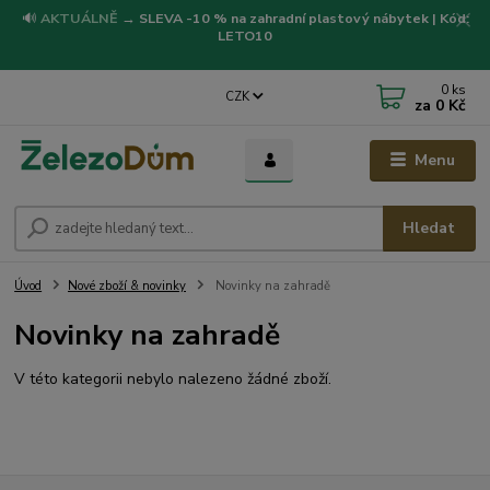
🔊
AKTUÁLNĚ
→
SLEVA -10 % na zahradní plastový nábytek | Kód:
LETO10
0
ks
CZK
za
0 Kč
Menu
Hledat
Úvod
Nové zboží & novinky
Novinky na zahradě
Novinky na zahradě
V této kategorii nebylo nalezeno žádné zboží.