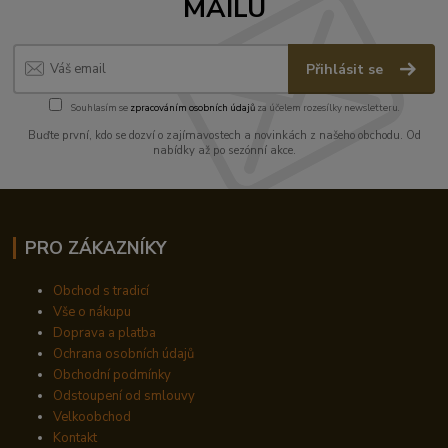
MAILU
Přihlásit se
Souhlasím se
zpracováním osobních údajů
za účelem rozesílky newsletteru.
Buďte první, kdo se dozví o zajímavostech a novinkách z našeho obchodu. Od
nabídky až po sezónní akce.
PRO ZÁKAZNÍKY
Obchod s tradicí
Vše o nákupu
Doprava a platba
Ochrana osobních údajů
Obchodní podmínky
Odstoupení od smlouvy
Velkoobchod
Kontakt