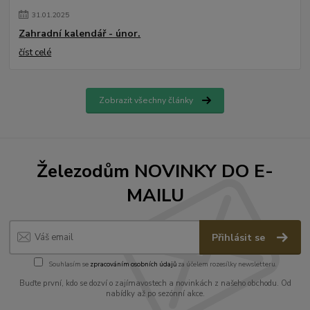
31
.
01
.
2025
Zahradní kalendář - únor.
číst celé
Zobrazit všechny články
Železodům NOVINKY DO E-
MAILU
Přihlásit se
Souhlasím se
zpracováním osobních údajů
za účelem rozesílky newsletteru.
Buďte první, kdo se dozví o zajímavostech a novinkách z našeho obchodu. Od
nabídky až po sezónní akce.