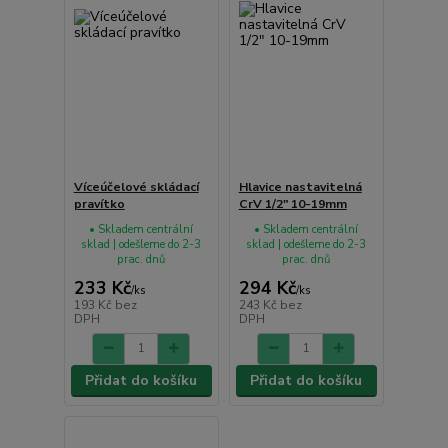
Víceúčelové skládací
Hlavice nastavitelná
pravítko
CrV 1/2" 10-19mm
• Skladem centrální
• Skladem centrální
sklad | odešleme do 2-3
sklad | odešleme do 2-3
prac. dnů
prac. dnů
233 Kč
294 Kč
/
ks
/
ks
193 Kč
bez
243 Kč
bez
DPH
DPH
Přidat do košíku
Přidat do košíku