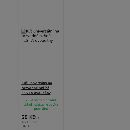
Klíč univerzální na
rozvodné skříně
FESTA dvoudílný
• Skladem centrální
sklad | odešleme do 2-3
prac. dnů
55 Kč
/
ks
45 Kč
bez
DPH