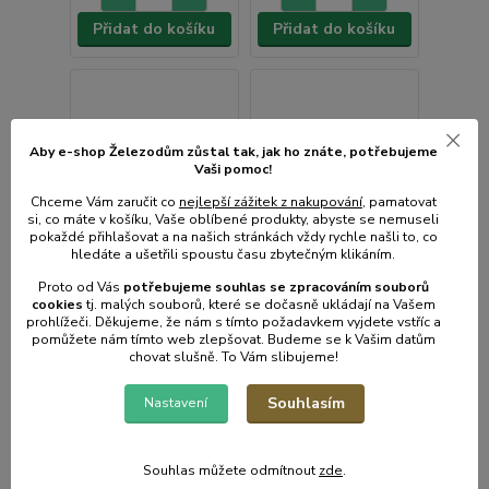
Přidat do košíku
Přidat do košíku
Aby e-shop Železodům zůstal tak, jak ho znáte, potřebujeme
Vaši pomoc!
Chceme Vám zaručit co
nejlepší zážitek z nakupování
, pamatovat
si, co máte v košíku, Vaše oblíbené produkty, abyste se nemuseli
pokaždé přihlašovat a na našich stránkách vždy rychle našli to, co
hledáte a ušetřili spoustu času zbytečným klikáním.
Proto od Vás
potřebujeme souhlas s
e
zpracováním souborů
cookies
t
j. malých souborů, které se dočasně ukládají na Vašem
prohlížeči. Děkujeme, že nám s tímto požadavkem vyjdete vstříc a
pomůžete nám tímto web zlepšovat. Budeme se k Vašim datům
chovat slušně. To Vám slibujeme!
Souhlasím
Nastavení
Náhradní čelisti 14"
Stojan na vodováhy
HORIZONT prázdný -
opotřebený
Souhlas můžete odmítnout
zde
.
• Skladem centrální
• Skladem centrální