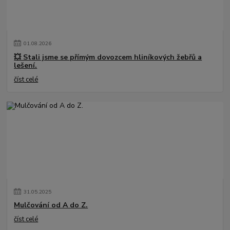
01
.
08
.
2026
💥 Stali jsme se přímým dovozcem hliníkových žebřů a
lešení.
číst celé
31
.
05
.
2025
Mulčování od A do Z.
číst celé