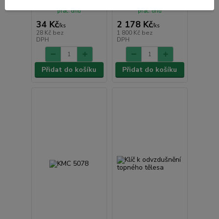
sklad | odešleme do 2-3
sklad | odešleme do 2-3
prac. dnů
prac. dnů
34 Kč
2 178 Kč
/
ks
/
ks
28 Kč
bez
1 800 Kč
bez
DPH
DPH
Přidat do košíku
Přidat do košíku