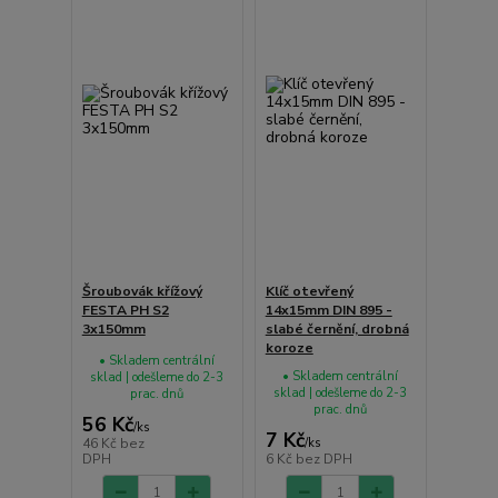
Šroubovák křížový
Klíč otevřený
FESTA PH S2
14x15mm DIN 895 -
3x150mm
slabé černění, drobná
koroze
• Skladem centrální
• Skladem centrální
sklad | odešleme do 2-3
sklad | odešleme do 2-3
prac. dnů
prac. dnů
56 Kč
/
ks
7 Kč
46 Kč
bez
/
ks
DPH
6 Kč
bez DPH