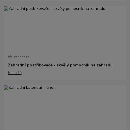
17
.
05
.
2025
Zahradní postřikovače - skvělý pomocník na zahradu.
číst celé