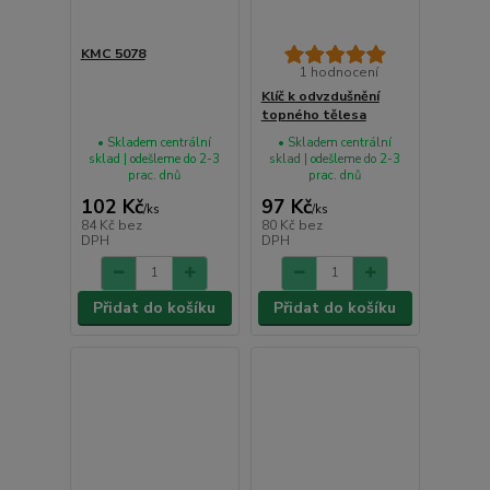
KMC 5078
1 hodnocení
Klíč k odvzdušnění
topného tělesa
• Skladem centrální
• Skladem centrální
sklad | odešleme do 2-3
sklad | odešleme do 2-3
prac. dnů
prac. dnů
102 Kč
97 Kč
/
ks
/
ks
84 Kč
bez
80 Kč
bez
DPH
DPH
Přidat do košíku
Přidat do košíku