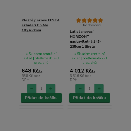
Kleště pákové FESTA
skládací Cr-Mo
1 hodnocení
18"/450mm
Lať stahovací
HORIZONT
nastavitelná 145-
235cm 1 libela
• Skladem centrální
• Skladem centrální
sklad | odešleme do 2-3
sklad | odešleme do 2-3
prac. dnů
prac. dnů
648 Kč
4 012 Kč
/
ks
/
ks
536 Kč
bez
3 316 Kč
bez
DPH
DPH
Přidat do košíku
Přidat do košíku