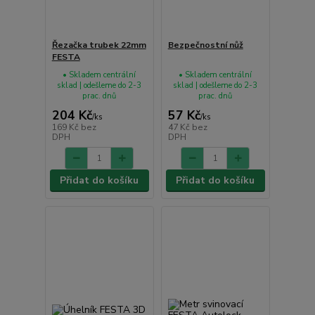
Řezačka trubek 22mm
Bezpečnostní nůž
FESTA
• Skladem centrální
• Skladem centrální
sklad | odešleme do 2-3
sklad | odešleme do 2-3
prac. dnů
prac. dnů
204 Kč
57 Kč
/
ks
/
ks
169 Kč
bez
47 Kč
bez
DPH
DPH
Přidat do košíku
Přidat do košíku