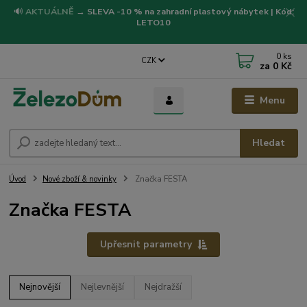
🔊
AKTUÁLNĚ
→
SLEVA -10 % na zahradní plastový nábytek | Kód:
LETO10
0
ks
CZK
za
0 Kč
Menu
Hledat
Úvod
Nové zboží & novinky
Značka FESTA
Značka FESTA
Upřesnit parametry
Nejnovější
Nejlevnější
Nejdražší