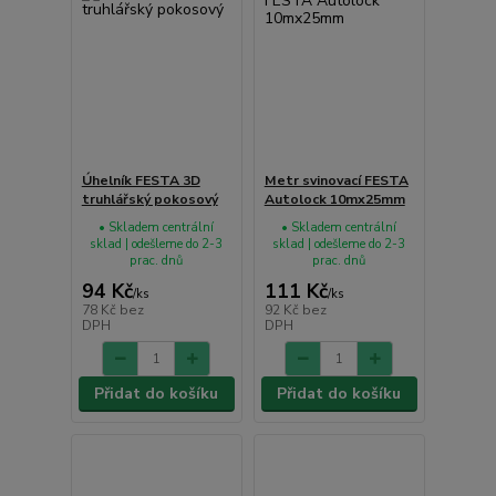
Úhelník FESTA 3D
Metr svinovací FESTA
truhlářský pokosový
Autolock 10mx25mm
• Skladem centrální
• Skladem centrální
sklad | odešleme do 2-3
sklad | odešleme do 2-3
prac. dnů
prac. dnů
94 Kč
111 Kč
/
ks
/
ks
78 Kč
bez
92 Kč
bez
DPH
DPH
Přidat do košíku
Přidat do košíku