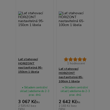
Lať stahovací
HORIZONT
1 hodnocení
nastavitelná 95-
Lať stahovací
150cm 1 libela
HORIZONT
nastavitelná 65-
100cm 1 libela
• Skladem centrální
• Skladem centrální
sklad | odešleme do 2-3
sklad | odešleme do 2-3
prac. dnů
prac. dnů
3 067 Kč
2 642 Kč
/
ks
/
ks
2 535 Kč
bez
2 183 Kč
bez
DPH
DPH