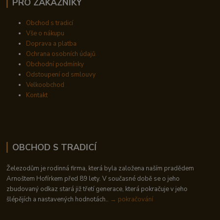
PRO ZÁKAZNÍKY
Obchod s tradicí
Vše o nákupu
Doprava a platba
Ochrana osobních údajů
Obchodní podmínky
Odstoupení od smlouvy
Velkoobchod
Kontakt
OBCHOD S TRADICÍ
Železodům je rodinná firma, která byla založena naším pradědem
Arnoštem Hofírkem před 89 lety. V současné době se o jeho
zbudovaný odkaz stará již třetí generace, která pokračuje v jeho
šlépějích a nastavených hodnotách..
→ pokračování