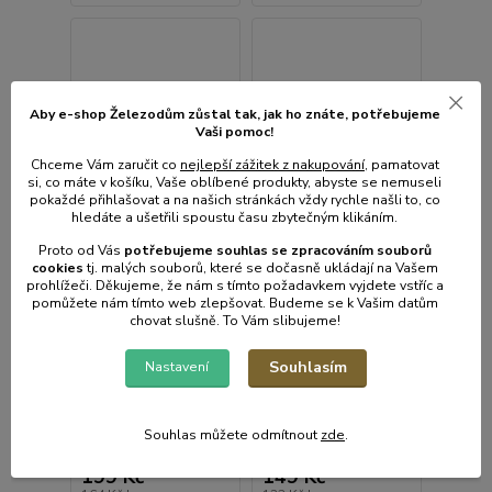
Aby e-shop Železodům zůstal tak, jak ho znáte, potřebujeme
Vaši pomoc!
Chceme Vám zaručit co
nejlepší zážitek z nakupování
, pamatovat
si, co máte v košíku, Vaše oblíbené produkty, abyste se nemuseli
pokaždé přihlašovat a na našich stránkách vždy rychle našli to, co
hledáte a ušetřili spoustu času zbytečným klikáním.
Proto od Vás
potřebujeme souhlas s
e
zpracováním souborů
cookies
t
j. malých souborů, které se dočasně ukládají na Vašem
prohlížeči. Děkujeme, že nám s tímto požadavkem vyjdete vstříc a
pomůžete nám tímto web zlepšovat. Budeme se k Vašim datům
chovat slušně. To Vám slibujeme!
Souhlasím
Vánoční řetěz - Nano
Vánoční řetěz - Nano
Nastavení
240LED teplá bílá
kuličky 10LED barevná
Skladem e-shop,
Skladem e-shop, méně
odešleme do 2-3
Souhlas můžete odmítnout
zde
.
než 5ks
prac.dnů
199 Kč
149 Kč