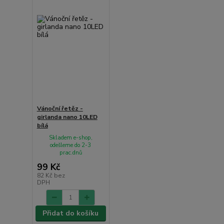
Vánoční řetěz -
girlanda nano 10LED
bílá
Skladem e-shop,
odešleme do 2-3
prac.dnů
99 Kč
82 Kč
bez
DPH
Přidat do košíku