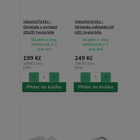
Vánoční řetěz -
Vánoční řetěz -
Girlanda s perlami
Girlanda sněhuláci 20
20LED teplá bílá
LED teplá bílá
Skladem e-shop,
Skladem e-shop,
odešleme do 2-3
odešleme do 2-3
prac.dnů
prac.dnů
199 Kč
249 Kč
164 Kč
bez
206 Kč
bez
DPH
DPH
Přidat do košíku
Přidat do košíku