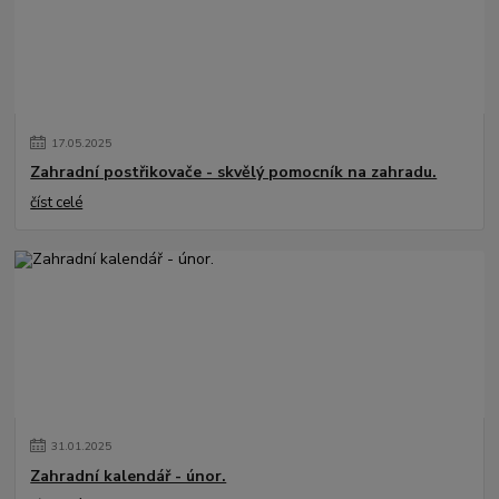
17
.
05
.
2025
Zahradní postřikovače - skvělý pomocník na zahradu.
číst celé
31
.
01
.
2025
Zahradní kalendář - únor.