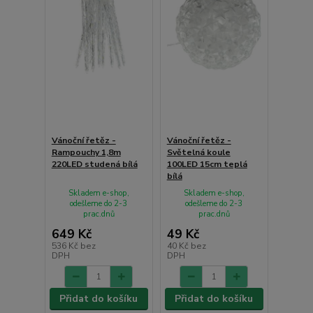
Vánoční řetěz -
Vánoční řetěz -
Rampouchy 1,8m
Světelná koule
220LED studená bílá
100LED 15cm teplá
bílá
Skladem e-shop,
Skladem e-shop,
odešleme do 2-3
odešleme do 2-3
prac.dnů
prac.dnů
649 Kč
49 Kč
536 Kč
bez
40 Kč
bez
DPH
DPH
Přidat do košíku
Přidat do košíku