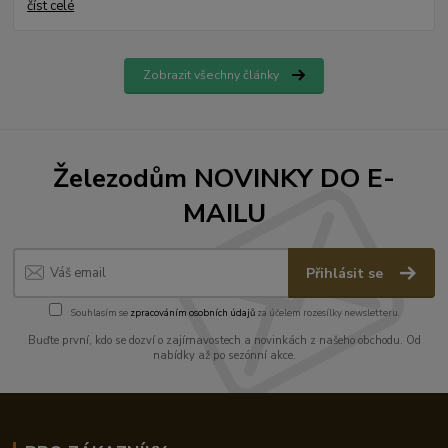
číst celé
Zobrazit všechny články
Železodům NOVINKY DO E-
MAILU
Přihlásit se
Souhlasím se
zpracováním osobních údajů
za účelem rozesílky newsletteru.
Buďte první, kdo se dozví o zajímavostech a novinkách z našeho obchodu. Od
nabídky až po sezónní akce.