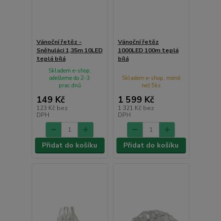
Vánoční řetěz -
Vánoční řetěz
Sněhuláci 1,35m 10LED
1000LED 100m teplá
teplá bílá
bílá
Skladem e-shop,
odešleme do 2-3
Skladem e-shop, méně
prac.dnů
než 5ks
149 Kč
1 599 Kč
123 Kč
bez
1 321 Kč
bez
DPH
DPH
Přidat do košíku
Přidat do košíku