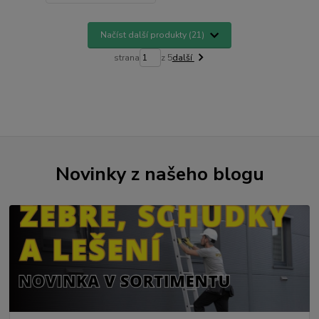
Načíst další produkty (21)
strana
z 5
další
Novinky z našeho blogu