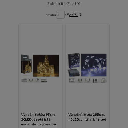
Zobrazuji 1-21 z 102
strana
z 5
další
Vánoční řetěz 95cm,
Vánoční řetěz 195cm,
20LED, teplá bílá,
40LED, vnitřní, bílé led
voděodolné, časovač