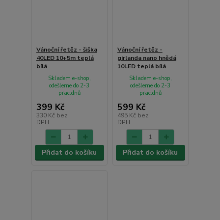
Vánoční řetěz - šiška
Vánoční řetěz -
40LED 10+5m teplá
girlanda nano hnědá
bílá
10LED teplá bílá
Skladem e-shop,
Skladem e-shop,
odešleme do 2-3
odešleme do 2-3
prac.dnů
prac.dnů
399 Kč
599 Kč
330 Kč
bez
495 Kč
bez
DPH
DPH
Přidat do košíku
Přidat do košíku