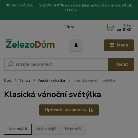
🔊
AKTUÁLNĚ
→
SLEVA -10 % na zahradní plastový nábytek | Kód:
LETO10
0
ks
CZK
za
0 Kč
Menu
Hledat
Úvod
Vánoce
Vánoční světýlka
Klasická vánoční světýlka
Klasická vánoční světýlka
Upřesnit parametry
Nejnovější
Nejlevnější
Nejdražší