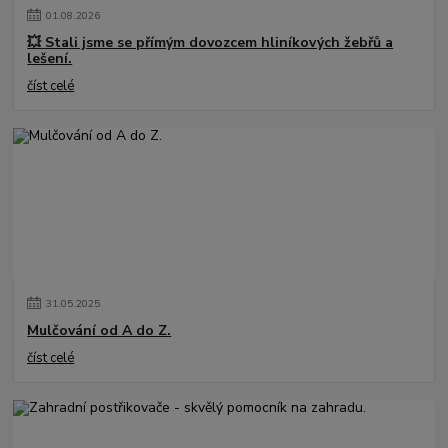
01
.
08
.
2026
💥 Stali jsme se přímým dovozcem hliníkových žebřů a
lešení.
číst celé
31
.
05
.
2025
Mulčování od A do Z.
číst celé