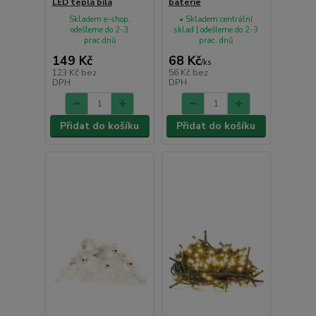
LED teplá bílá
baterie
Skladem e-shop,
• Skladem centrální
odešleme do 2-3
sklad | odešleme do 2-3
prac.dnů
prac. dnů
149 Kč
68 Kč
/
ks
123 Kč
bez
56 Kč
bez
DPH
DPH
Přidat do košíku
Přidat do košíku