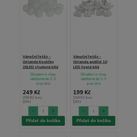
Vánoční řetěz -
Vánoční řetěz -
Girlanda Kouličky
Girlanda andělé 10
20LED studená bílá
LED teplá bílá
Skladem e-shop,
Skladem e-shop,
odešleme do 2-3
odešleme do 2-3
prac.dnů
prac.dnů
249 Kč
199 Kč
206 Kč
bez
164 Kč
bez
DPH
DPH
Přidat do košíku
Přidat do košíku