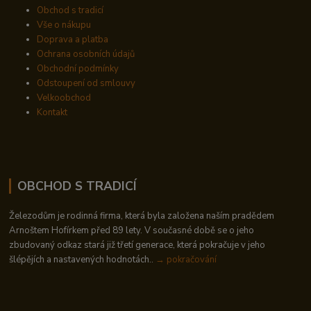
Obchod s tradicí
Vše o nákupu
Doprava a platba
Ochrana osobních údajů
Obchodní podmínky
Odstoupení od smlouvy
Velkoobchod
Kontakt
OBCHOD S TRADICÍ
Železodům je rodinná firma, která byla založena naším pradědem
Arnoštem Hofírkem před 89 lety. V současné době se o jeho
zbudovaný odkaz stará již třetí generace, která pokračuje v jeho
šlépějích a nastavených hodnotách..
→ pokračování