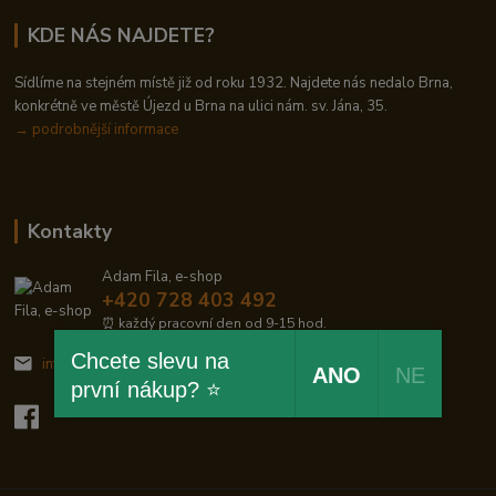
KDE NÁS NAJDETE?
Sídlíme na stejném místě již od roku 1932. Najdete nás nedalo Brna,
konkrétně ve městě Újezd u Brna na ulici nám. sv. Jána, 35.
→
podrobnější informace
Kontakty
Adam Fila, e-shop
+420 728 403 492
⏰ každý pracovní den od 9-15 hod.
Chcete slevu na
info@zelezodum.cz
ANO
NE
první nákup? ⭐