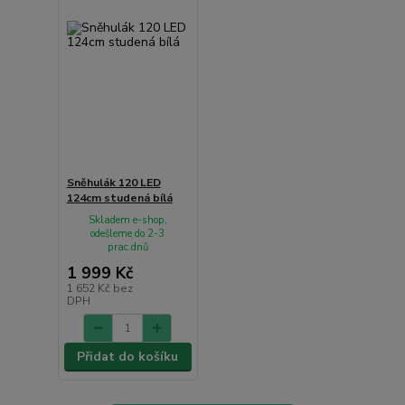
Sněhulák 120 LED
124cm studená bílá
Skladem e-shop,
odešleme do 2-3
prac.dnů
1 999 Kč
1 652 Kč
bez
DPH
Přidat do košíku