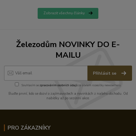
Zobrazit všechny články
Železodům NOVINKY DO E-
MAILU
Přihlásit se
Souhlasím se
zpracováním osobních údajů
za účelem rozesílky newsletteru.
Buďte první, kdo se dozví o zajímavostech a novinkách z našeho obchodu. Od
nabídky až po sezónní akce.
PRO ZÁKAZNÍKY