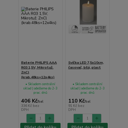
Baterie PHILIPS AAA
Svíčka LED 7,5x10cm,
R03 1,5V, Mikrotuž.
časovač, bílá, plast
ZnCl
(krab.48ks=12x4ks)
• Skladem centrální
• Skladem centrální
sklad | odešleme do 2-3
sklad | odešleme do 2-3
prac. dnů
prac. dnů
406 Kč
110 Kč
/
bal
/
bal
336 Kč
bez
91 Kč
bez
DPH
DPH
Přidat do košíku
Přidat do košíku