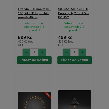
Hvězda 5-ti cípá 6102-
Síť 3751-500,120 LED
103, 24 LED teplá bílá,
Barevných, 2.5 x 1.5 m
průměr 40 cm
KONST
Skladem e-shop,
Skladem e-shop,
odešleme do 2-3
odešleme do 2-3
prac.dnů
prac.dnů
599 Kč
499 Kč
495 Kč
bez
412 Kč
bez
DPH
DPH
Přidat do košíku
Přidat do košíku