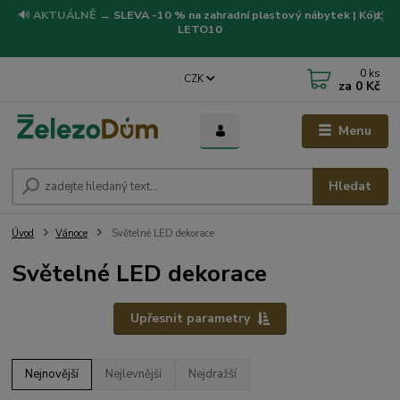
🔊
AKTUÁLNĚ
→
SLEVA -10 % na zahradní plastový nábytek | Kód:
LETO10
0
ks
CZK
za
0 Kč
Menu
Hledat
Úvod
Vánoce
Světelné LED dekorace
Světelné LED dekorace
Upřesnit parametry
Nejnovější
Nejlevnější
Nejdražší