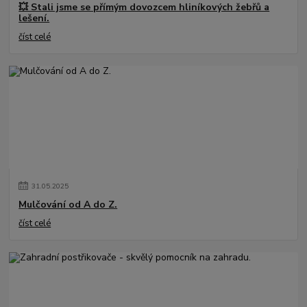
💥 Stali jsme se přímým dovozcem hliníkových žebřů a
lešení.
číst celé
31
.
05
.
2025
Mulčování od A do Z.
číst celé