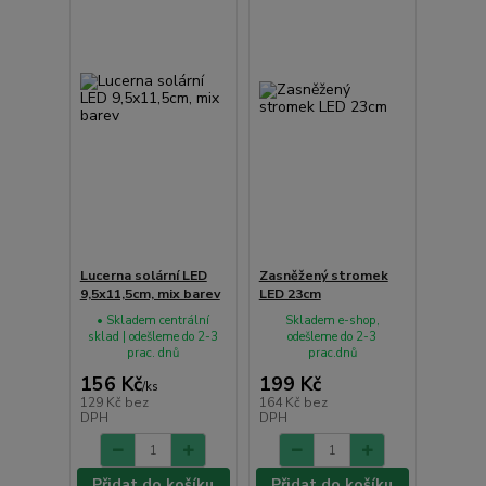
Lucerna solární LED
Zasněžený stromek
9,5x11,5cm, mix barev
LED 23cm
• Skladem centrální
Skladem e-shop,
sklad | odešleme do 2-3
odešleme do 2-3
prac. dnů
prac.dnů
156 Kč
199 Kč
/
ks
129 Kč
bez
164 Kč
bez
DPH
DPH
Přidat do košíku
Přidat do košíku