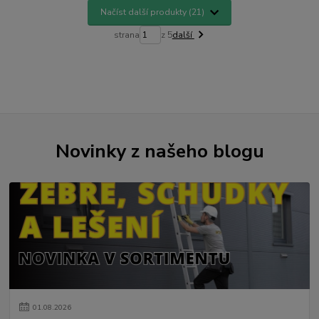
Načíst další produkty (21)
strana
z 5
další
Novinky z našeho blogu
01
.
08
.
2026