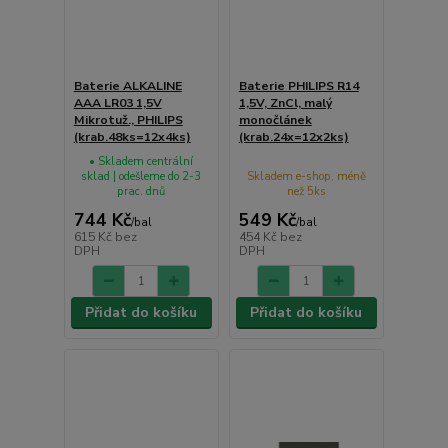
Baterie ALKALINE
Baterie PHILIPS R14
AAA LR03 1,5V
1,5V, ZnCl, malý
Mikrotuž., PHILIPS
monočlánek
(krab.48ks=12x4ks)
(krab.24x=12x2ks)
• Skladem centrální
sklad | odešleme do 2-3
Skladem e-shop, méně
prac. dnů
než 5ks
744 Kč
549 Kč
/
bal
/
bal
615 Kč
bez
454 Kč
bez
DPH
DPH
Přidat do košíku
Přidat do košíku