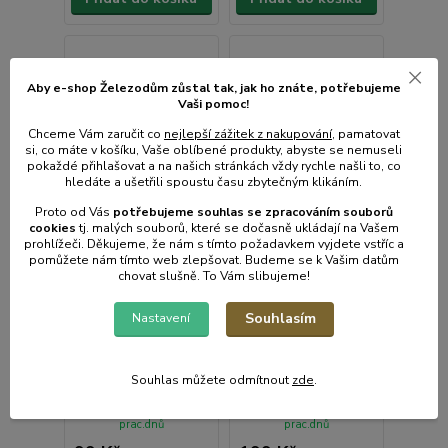
Aby e-shop Železodům zůstal tak, jak ho znáte, potřebujeme
Vaši pomoc!
Chceme Vám zaručit co
nejlepší zážitek z nakupování
, pamatovat
si, co máte v košíku, Vaše oblíbené produkty, abyste se nemuseli
pokaždé přihlašovat a na našich stránkách vždy rychle našli to, co
hledáte a ušetřili spoustu času zbytečným klikáním.
Proto od Vás
potřebujeme souhlas s
e
zpracováním souborů
cookies
t
j. malých souborů, které se dočasně ukládají na Vašem
prohlížeči. Děkujeme, že nám s tímto požadavkem vyjdete vstříc a
pomůžete nám tímto web zlepšovat. Budeme se k Vašim datům
chovat slušně. To Vám slibujeme!
Souhlasím
Nastavení
Dekorace vánoční
Adventní kalendář 8
stromky 5 LED
LED 30cm
Souhlas můžete odmítnout
zde
.
Skladem e-shop,
Skladem e-shop,
odešleme do 2-3
odešleme do 2-3
prac.dnů
prac.dnů