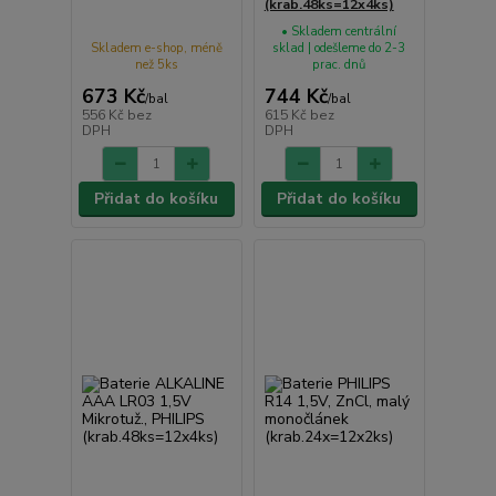
(krab.48ks=12x4ks)
• Skladem centrální
Skladem e-shop, méně
sklad | odešleme do 2-3
než 5ks
prac. dnů
673 Kč
744 Kč
/
bal
/
bal
556 Kč
bez
615 Kč
bez
DPH
DPH
Přidat do košíku
Přidat do košíku