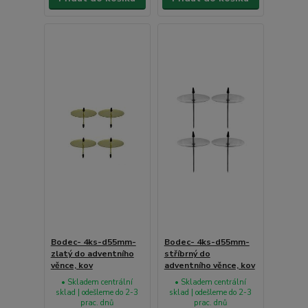
Bodec- 4ks-d55mm-
Bodec- 4ks-d55mm-
zlatý do adventního
stříbrný do
věnce, kov
adventního věnce, kov
• Skladem centrální
• Skladem centrální
sklad | odešleme do 2-3
sklad | odešleme do 2-3
prac. dnů
prac. dnů