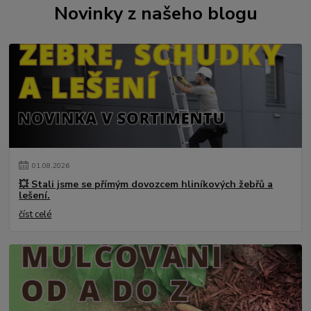
Novinky z našeho blogu
01
.
08
.
2026
💥 Stali jsme se přímým dovozcem hliníkových žebřů a
lešení.
číst celé