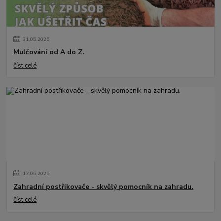
31
.
05
.
2025
Mulčování od A do Z.
číst celé
17
.
05
.
2025
Zahradní postřikovače - skvělý pomocník na zahradu.
číst celé