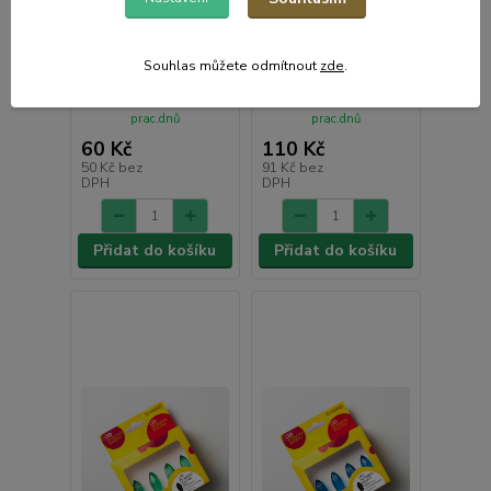
Blistr 4 žárovky pro
Blistr 4 ŽLUTÉ žárovky
svícen 48V/3W
FILAMENT pro svícen
34V/0,2W
Souhlas můžete odmítnout
zde
.
Skladem e-shop,
Skladem e-shop,
odešleme do 2-3
odešleme do 2-3
prac.dnů
prac.dnů
60 Kč
110 Kč
50 Kč
bez
91 Kč
bez
DPH
DPH
Přidat do košíku
Přidat do košíku