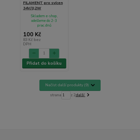
FILAMENT pro svícen
34V/0,2W
Skladem e-shop,
odešleme do 2-3
prac.dnů
100 Kč
83 Kč
bez
DPH
Přidat do košíku
Načíst další produkty (9)
strana
z 2
další