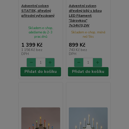
Adventní svícen
Adventní svícen
STATEK, dřevěný
dřevěný bílý s bílou
přírodní vyřezávaný
LED Filament
"žárovkou"
7x34V/0,2W
Skladem e-shop,
odešleme do 2-3
Skladem e-shop, méně
prac.dnů
než 5ks
1 399 Kč
899 Kč
1 156 Kč
bez
743 Kč
bez
DPH
DPH
Přidat do košíku
Přidat do košíku