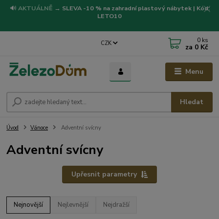
🔊
AKTUÁLNĚ
→
SLEVA -10 % na zahradní plastový nábytek | Kód:
LETO10
0
ks
CZK
za
0 Kč
Menu
Hledat
Úvod
Vánoce
Adventní svícny
Adventní svícny
Upřesnit parametry
Nejnovější
Nejlevnější
Nejdražší