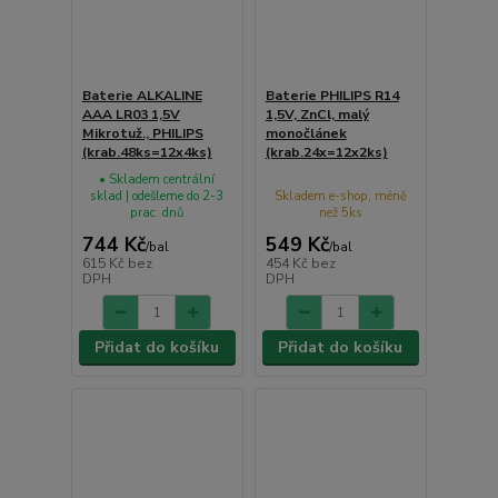
Baterie ALKALINE
Baterie PHILIPS R14
AAA LR03 1,5V
1,5V, ZnCl, malý
Mikrotuž., PHILIPS
monočlánek
(krab.48ks=12x4ks)
(krab.24x=12x2ks)
• Skladem centrální
sklad | odešleme do 2-3
Skladem e-shop, méně
prac. dnů
než 5ks
744 Kč
549 Kč
/
bal
/
bal
615 Kč
bez
454 Kč
bez
DPH
DPH
Přidat do košíku
Přidat do košíku