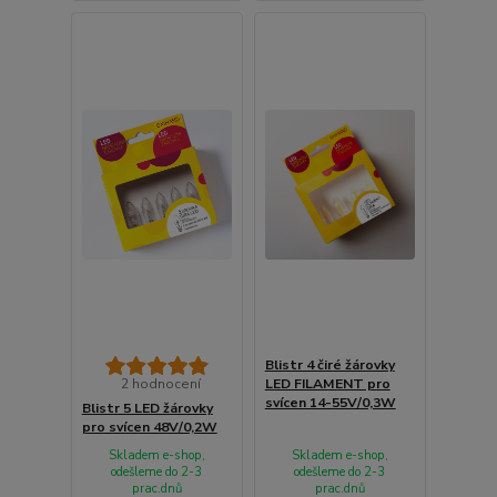
Blistr 4 čiré žárovky
2 hodnocení
LED FILAMENT pro
svícen 14-55V/0,3W
Blistr 5 LED žárovky
pro svícen 48V/0,2W
Skladem e-shop,
Skladem e-shop,
odešleme do 2-3
odešleme do 2-3
prac.dnů
prac.dnů