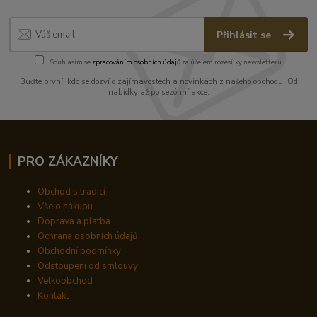
Přihlásit se
Souhlasím se
zpracováním osobních údajů
za účelem rozesílky newsletteru.
Buďte první, kdo se dozví o zajímavostech a novinkách z našeho obchodu. Od
nabídky až po sezónní akce.
PRO ZÁKAZNÍKY
Obchod s tradicí
Vše o nákupu
Doprava a platba
Ochrana osobních údajů
Obchodní podmínky
Odstoupení od smlouvy
Velkoobchod
Kontakt