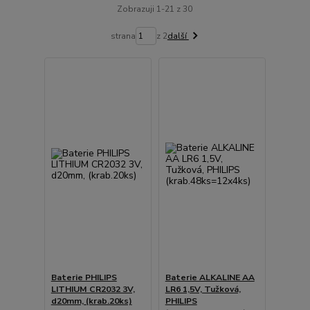
Zobrazuji 1-21 z 30
strana
z 2
další
Baterie PHILIPS
Baterie ALKALINE AA
LITHIUM CR2032 3V,
LR6 1,5V, Tužková,
d20mm, (krab.20ks)
PHILIPS