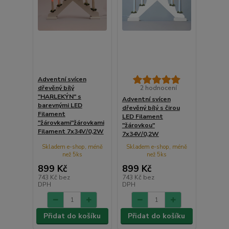
Adventní svícen
dřevěný bílý
2 hodnocení
"HARLEKÝN" s
Adventní svícen
barevnými LED
dřevěný bílý s čirou
Filament
LED Filament
"žárovkami"žárovkami
"žárovkou"
Filament 7x34V/0,2W
7x34V/0,2W
Skladem e-shop, méně
Skladem e-shop, méně
než 5ks
než 5ks
899 Kč
899 Kč
743 Kč
bez
743 Kč
bez
DPH
DPH
Přidat do košíku
Přidat do košíku