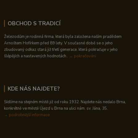
OBCHOD S TRADICÍ
Železodům je rodinná firma, která byla založena naším pradědem
Arnoštem Hofírkem před 89 lety. V současné době se o jeho
zbudovaný odkaz stará již třetí generace, která pokračuje v jeho
šlépějích a nastavených hodnotách..
→ pokračování
KDE NÁS NAJDETE?
Sídlíme na stejném místě již od roku 1932. Najdete nás nedalo Brna,
konkrétně ve městě Újezd u Brna na ulici nám. sv. Jána, 35.
→
podrobnější informace