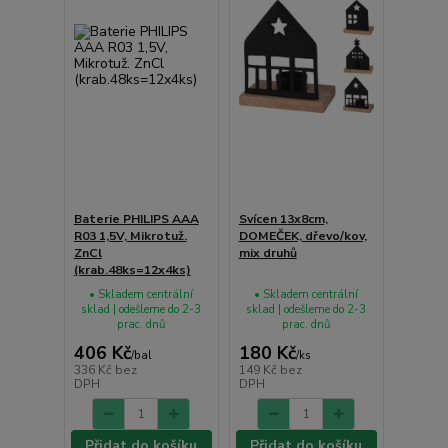
Baterie PHILIPS AAA
Svícen 13x8cm,
R03 1,5V, Mikrotuž.
DOMEČEK, dřevo/kov,
ZnCl
mix druhů
(krab.48ks=12x4ks)
• Skladem centrální
• Skladem centrální
sklad | odešleme do 2-3
sklad | odešleme do 2-3
prac. dnů
prac. dnů
406 Kč
180 Kč
/
bal
/
ks
336 Kč
bez
149 Kč
bez
DPH
DPH
Přidat do košíku
Přidat do košíku