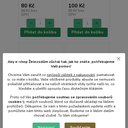
80 Kč
100 Kč
66 Kč
bez
83 Kč
bez
DPH
DPH
Přidat do košíku
Přidat do košíku
Aby e-shop Železodům zůstal tak, jak ho znáte, potřebujeme
Vaši pomoc!
Chceme Vám zaručit co
nejlepší zážitek z nakupování
, pamatovat
si, co máte v košíku, Vaše oblíbené produkty, abyste se nemuseli
pokaždé přihlašovat a na našich stránkách vždy rychle našli to, co
hledáte a ušetřili spoustu času zbytečným klikáním.
Proto od Vás
potřebujeme souhlas s
e
zpracováním souborů
cookies
t
j. malých souborů, které se dočasně ukládají na Vašem
prohlížeči. Děkujeme, že nám s tímto požadavkem vyjdete vstříc a
pomůžete nám tímto web zlepšovat. Budeme se k Vašim datům
chovat slušně. To Vám slibujeme!
Souhlasím
Nastavení