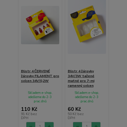
Blistr 4 ČERVENÉ
Blistr 4 žárovky
žárovky FILAMENT pro
34V/3W tažené
svícen 34V/0,2W
matné pro 7-mi
ramenný svícen
Skladem e-shop,
Skladem e-shop,
odešleme do 2-3
odešleme do 2-3
prac.dnů
prac.dnů
110 Kč
60 Kč
91 Kč
bez
50 Kč
bez
DPH
DPH