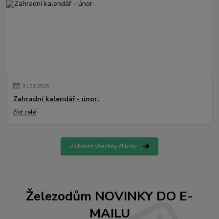
31
.
01
.
2025
Zahradní kalendář - únor.
číst celé
Zobrazit všechny články
Železodům NOVINKY DO E-
MAILU