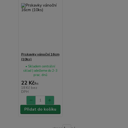
Prskavky vánoční 16cm
(10ks)
• Skladem centrální
sklad | odešleme do 2-3
prac. dnů
22 Kč
/
ks
18 Kč
bez
DPH
Přidat do košíku