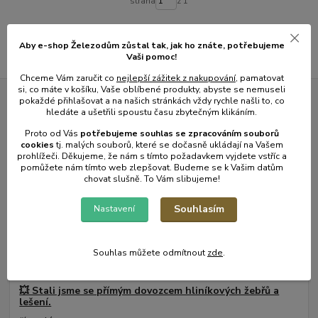
strana
z 1
Aby e-shop Železodům zůstal tak, jak ho znáte, potřebujeme
Vaši pomoc!
Chceme Vám zaručit co
nejlepší zážitek z nakupování
, pamatovat
si, co máte v košíku, Vaše oblíbené produkty, abyste se nemuseli
pokaždé přihlašovat a na našich stránkách vždy rychle našli to, co
Novinky z našeho blogu
hledáte a ušetřili spoustu času zbytečným klikáním.
Proto od Vás
potřebujeme souhlas s
e
zpracováním souborů
cookies
t
j. malých souborů, které se dočasně ukládají na Vašem
prohlížeči. Děkujeme, že nám s tímto požadavkem vyjdete vstříc a
pomůžete nám tímto web zlepšovat. Budeme se k Vašim datům
chovat slušně. To Vám slibujeme!
Souhlasím
Nastavení
Souhlas můžete odmítnout
zde
.
01
.
08
.
2026
💥 Stali jsme se přímým dovozcem hliníkových žebřů a
lešení.