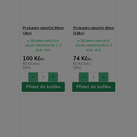
Prskavky vánoční 90cm
Prskavky vánoční 40cm
(3ks)
(10ks)
• Skladem centrální
• Skladem centrální
sklad | odešleme do 2-3
sklad | odešleme do 2-3
prac. dnů
prac. dnů
100 Kč
74 Kč
/
ks
/
ks
83 Kč
bez
61 Kč
bez
DPH
DPH
Přidat do košíku
Přidat do košíku