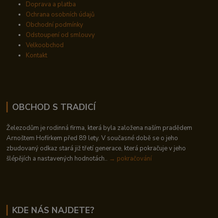
Doprava a platba
Ochrana osobních údajů
Obchodní podmínky
Odstoupení od smlouvy
Velkoobchod
Kontakt
OBCHOD S TRADICÍ
Železodům je rodinná firma, která byla založena naším pradědem
Arnoštem Hofírkem před 89 lety. V současné době se o jeho
zbudovaný odkaz stará již třetí generace, která pokračuje v jeho
šlépějích a nastavených hodnotách..
→ pokračování
KDE NÁS NAJDETE?