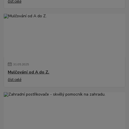
číst celé
31
.
05
.
2025
Mulčování od A do Z.
číst celé