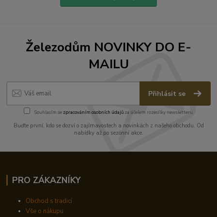
Železodům NOVINKY DO E-
MAILU
Přihlásit se
Souhlasím se
zpracováním osobních údajů
za účelem rozesílky newsletteru.
Buďte první, kdo se dozví o zajímavostech a novinkách z našeho obchodu. Od
nabídky až po sezónní akce.
PRO ZÁKAZNÍKY
Obchod s tradicí
Vše o nákupu