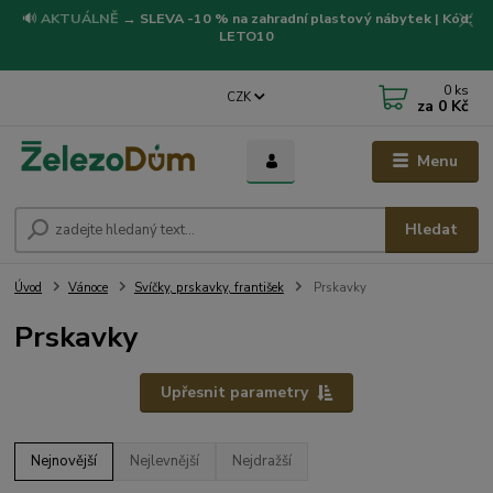
🔊
AKTUÁLNĚ
→
SLEVA -10 % na zahradní plastový nábytek | Kód:
LETO10
0
ks
CZK
za
0 Kč
Menu
Hledat
Úvod
Vánoce
Svíčky, prskavky, františek
Prskavky
Prskavky
Upřesnit parametry
Nejnovější
Nejlevnější
Nejdražší