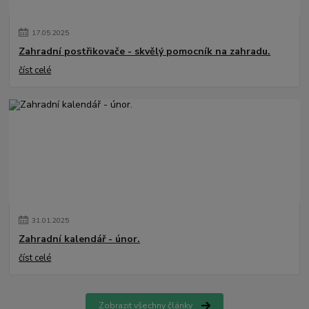
17
.
05
.
2025
Zahradní postřikovače - skvělý pomocník na zahradu.
číst celé
31
.
01
.
2025
Zahradní kalendář - únor.
číst celé
Zobrazit všechny články