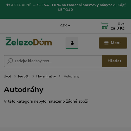
🔊
AKTUÁLNĚ
→
SLEVA -10 % na zahradní plastový nábytek | Kód:
LETO10
0
ks
CZK
za
0 Kč
Menu
Hledat
Úvod
Pro děti
Hry a hračky
Autodráhy
Autodráhy
V této kategorii nebylo nalezeno žádné zboží.