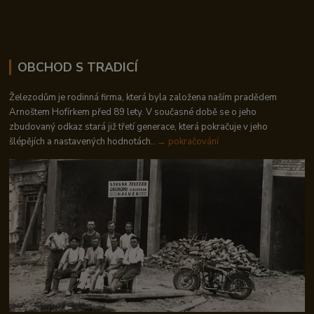
OBCHOD S TRADICÍ
Železodům je rodinná firma, která byla založena naším pradědem
Arnoštem Hofírkem před 89 lety. V současné době se o jeho
zbudovaný odkaz stará již třetí generace, která pokračuje v jeho
šlépějích a nastavených hodnotách..
→ pokračování