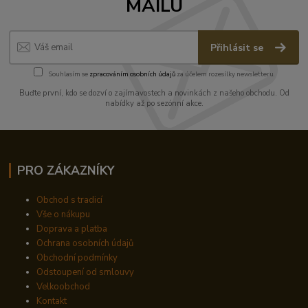
MAILU
Přihlásit se
Souhlasím se
zpracováním osobních údajů
za účelem rozesílky newsletteru.
Buďte první, kdo se dozví o zajímavostech a novinkách z našeho obchodu. Od
nabídky až po sezónní akce.
PRO ZÁKAZNÍKY
Obchod s tradicí
Vše o nákupu
Doprava a platba
Ochrana osobních údajů
Obchodní podmínky
Odstoupení od smlouvy
Velkoobchod
Kontakt