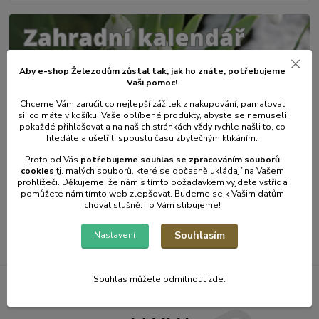
Aby e-shop Železodům zůstal tak, jak ho znáte, potřebujeme
Vaši pomoc!
Chceme Vám zaručit co
nejlepší zážitek z nakupování
, pamatovat
si, co máte v košíku, Vaše oblíbené produkty, abyste se nemuseli
pokaždé přihlašovat a na našich stránkách vždy rychle našli to, co
hledáte a ušetřili spoustu času zbytečným klikáním.
31
.
01
.
2025
Zahradní kalendář - únor.
Proto od Vás
potřebujeme souhlas s
e
zpracováním souborů
cookies
t
j. malých souborů, které se dočasně ukládají na Vašem
číst celé
prohlížeči. Děkujeme, že nám s tímto požadavkem vyjdete vstříc a
pomůžete nám tímto web zlepšovat. Budeme se k Vašim datům
chovat slušně. To Vám slibujeme!
Zobrazit všechny články
Souhlasím
Nastavení
Souhlas můžete odmítnout
zde
.
Železodům NOVINKY DO E-