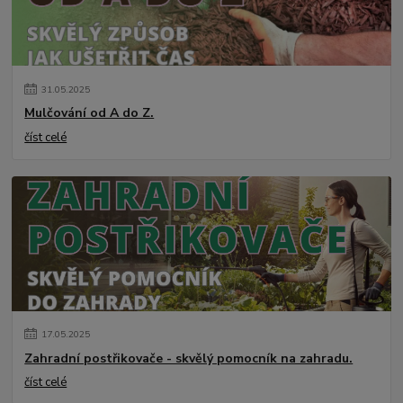
31
.
05
.
2025
Mulčování od A do Z.
číst celé
17
.
05
.
2025
Zahradní postřikovače - skvělý pomocník na zahradu.
číst celé