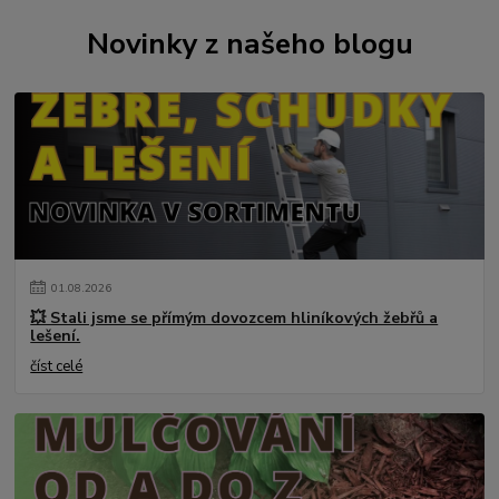
Novinky z našeho blogu
01
.
08
.
2026
💥 Stali jsme se přímým dovozcem hliníkových žebřů a
lešení.
číst celé