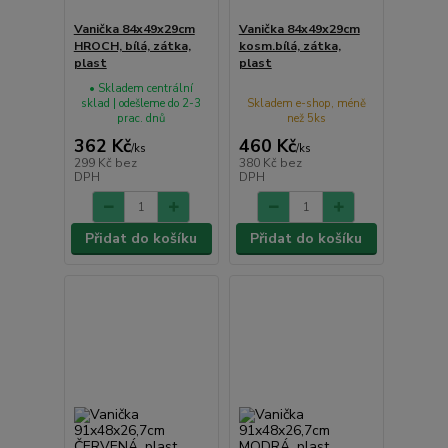
Vanička 84x49x29cm
Vanička 84x49x29cm
HROCH, bílá, zátka,
kosm.bílá, zátka,
plast
plast
• Skladem centrální
sklad | odešleme do 2-3
Skladem e-shop, méně
prac. dnů
než 5ks
362 Kč
460 Kč
/
ks
/
ks
299 Kč
bez
380 Kč
bez
DPH
DPH
Přidat do košíku
Přidat do košíku