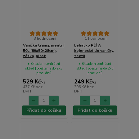
3 hodnocení
1 hodnocení
Vanička transparentní
Lehátko PÉŤA
50L (89x50x28cm),
kojenecké do vaničky,
zátka, plast
textil
• Skladem centrální
• Skladem centrální
sklad | odešleme do 2-3
sklad | odešleme do 2-3
prac. dnů
prac. dnů
529 Kč
249 Kč
/
ks
/
ks
437 Kč
bez
206 Kč
bez
DPH
DPH
Přidat do košíku
Přidat do košíku