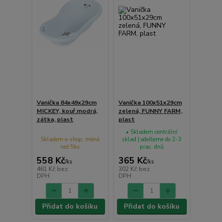
Vanička 84x49x29cm
Vanička 100x51x29cm
MICKEY, kouř.modrá,
zelená, FUNNY FARM,
zátka, plast
plast
• Skladem centrální
Skladem e-shop, méně
sklad | odešleme do 2-3
než 5ks
prac. dnů
558 Kč
365 Kč
/
ks
/
ks
461 Kč
bez
302 Kč
bez
DPH
DPH
Přidat do košíku
Přidat do košíku