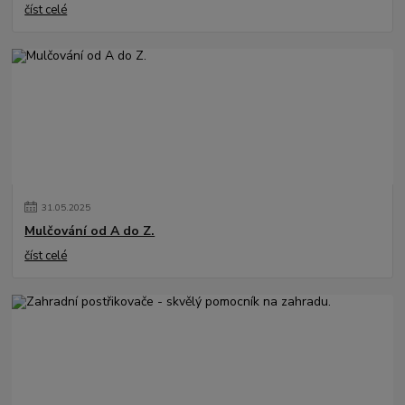
číst celé
31
.
05
.
2025
Mulčování od A do Z.
číst celé