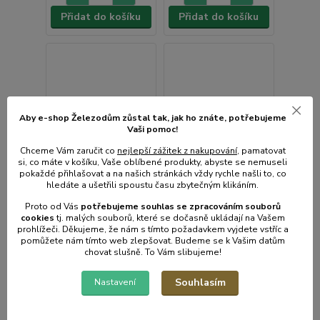
Přidat do košíku
Přidat do košíku
Aby e-shop Železodům zůstal tak, jak ho znáte, potřebujeme
Vaši pomoc!
Chceme Vám zaručit co
nejlepší zážitek z nakupování
, pamatovat
si, co máte v košíku, Vaše oblíbené produkty, abyste se nemuseli
pokaždé přihlašovat a na našich stránkách vždy rychle našli to, co
hledáte a ušetřili spoustu času zbytečným klikáním.
Proto od Vás
potřebujeme souhlas s
e
zpracováním souborů
cookies
t
j. malých souborů, které se dočasně ukládají na Vašem
prohlížeči. Děkujeme, že nám s tímto požadavkem vyjdete vstříc a
pomůžete nám tímto web zlepšovat. Budeme se k Vašim datům
chovat slušně. To Vám slibujeme!
Vanička 30l
Vanička 100x51x29cm
Souhlasím
55x40x21cm
bílá, HROCH,plast
Nastavení
• Skladem centrální
• Skladem centrální
sklad | odešleme do 2-3
sklad | odešleme do 2-3