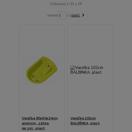
Zobrazuji 1-21 z 25
strana
z 2
další
Vanička 80x54x24cm,
Vanička 102cm
anatom., zátka,
BALBÍNKA, plast
jar.zel., plast