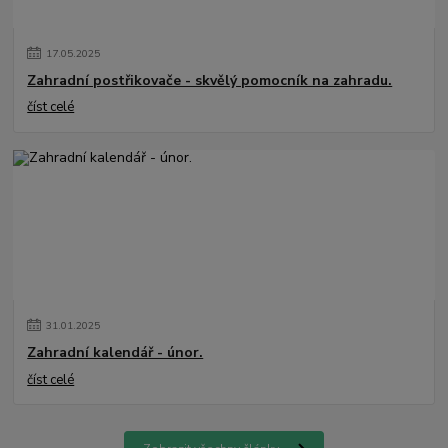
17
.
05
.
2025
Zahradní postřikovače - skvělý pomocník na zahradu.
číst celé
31
.
01
.
2025
Zahradní kalendář - únor.
číst celé