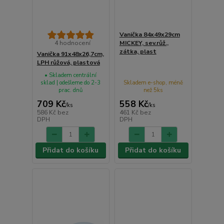
Vanička 84x49x29cm
4 hodnocení
MICKEY, sev.růž.,
zátka, plast
Vanička 91x48x26,7cm,
LPH růžová, plastová
• Skladem centrální
sklad | odešleme do 2-3
Skladem e-shop, méně
prac. dnů
než 5ks
709 Kč
558 Kč
/
ks
/
ks
586 Kč
bez
461 Kč
bez
DPH
DPH
Přidat do košíku
Přidat do košíku