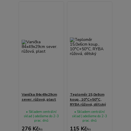
Vanička 84x49x29cm
Teploměr 15,0x6cm
sever. růžová, plast
koup., 10°C+50°C,
RYBA růžová, dětský
• Skladem centrální
• Skladem centrální
sklad | odešleme do 2-3
sklad | odešleme do 2-3
prac. dnů
prac. dnů
276 Kč
115 Kč
/
ks
/
ks