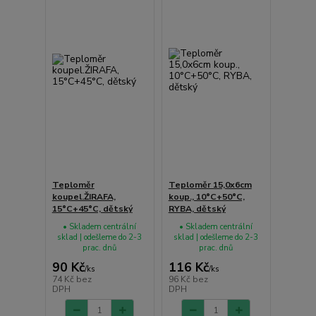
Teploměr
Teploměr 15,0x6cm
koupel.ŽIRAFA,
koup., 10°C+50°C,
15°C+45°C, dětský
RYBA, dětský
• Skladem centrální
• Skladem centrální
sklad | odešleme do 2-3
sklad | odešleme do 2-3
prac. dnů
prac. dnů
90 Kč
116 Kč
/
ks
/
ks
74 Kč
bez
96 Kč
bez
DPH
DPH