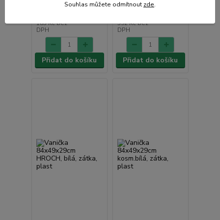
prac. dnů
prac. dnů
Souhlas můžete odmítnout
zde
.
222 Kč
474 Kč
/
ks
/
ks
183 Kč
bez
392 Kč
bez
DPH
DPH
Přidat do košíku
Přidat do košíku