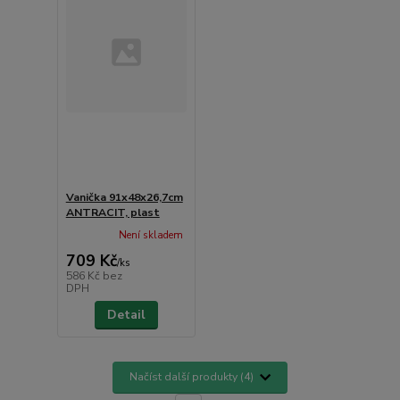
Vanička 91x48x26,7cm
ANTRACIT, plast
Není skladem
709 Kč
/
ks
586 Kč
bez
DPH
Detail
Načíst další produkty (4)