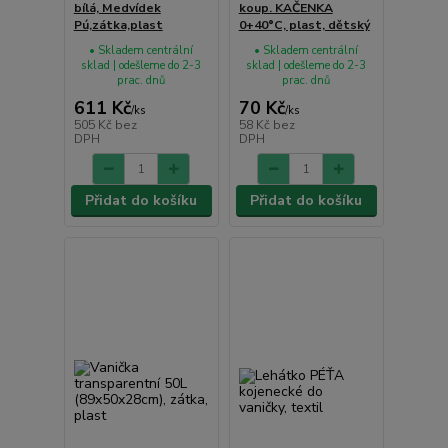
bílá, Medvídek
koup. KAČENKA
Pú,zátka,plast
0+40°C, plast, dětský
• Skladem centrální
• Skladem centrální
sklad | odešleme do 2-3
sklad | odešleme do 2-3
prac. dnů
prac. dnů
611 Kč
70 Kč
/
ks
/
ks
505 Kč
bez
58 Kč
bez
DPH
DPH
Přidat do košíku
Přidat do košíku