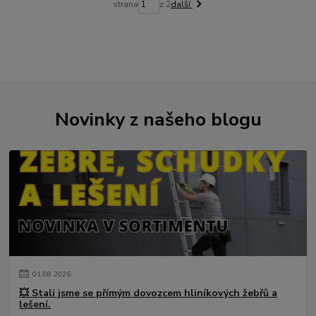
strana
z 2
další
Novinky z našeho blogu
01
.
08
.
2026
💥 Stali jsme se přímým dovozcem hliníkových žebřů a
lešení.