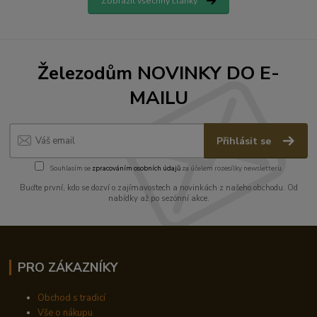
Zobrazit všechny články
Železodům NOVINKY DO E-
MAILU
Přihlásit se
Souhlasím se
zpracováním osobních údajů
za účelem rozesílky newsletteru.
Buďte první, kdo se dozví o zajímavostech a novinkách z našeho obchodu. Od
nabídky až po sezónní akce.
PRO ZÁKAZNÍKY
Obchod s tradicí
Vše o nákupu