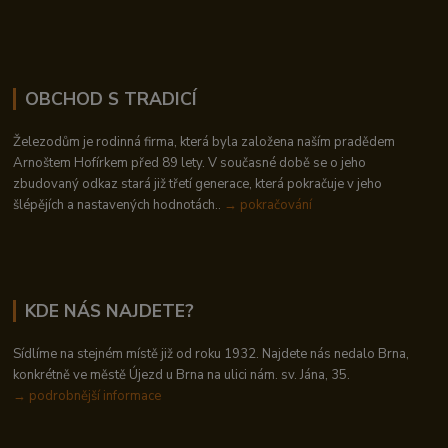
OBCHOD S TRADICÍ
Železodům je rodinná firma, která byla založena naším pradědem
Arnoštem Hofírkem před 89 lety. V současné době se o jeho
zbudovaný odkaz stará již třetí generace, která pokračuje v jeho
šlépějích a nastavených hodnotách..
→ pokračování
KDE NÁS NAJDETE?
Sídlíme na stejném místě již od roku 1932. Najdete nás nedalo Brna,
konkrétně ve městě Újezd u Brna na ulici nám. sv. Jána, 35.
→
podrobnější informace