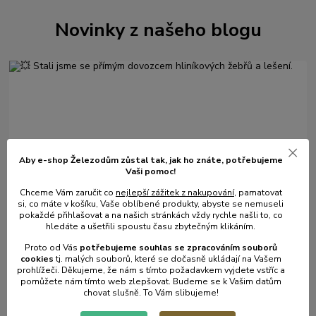
Novinky z našeho blogu
Aby e-shop Železodům zůstal tak, jak ho znáte, potřebujeme
Vaši pomoc!
01
.
08
.
2026
Chceme Vám zaručit co
nejlepší zážitek z nakupování
, pamatovat
💥 Stali jsme se přímým dovozcem hliníkových žebřů a
si, co máte v košíku, Vaše oblíbené produkty, abyste se nemuseli
lešení.
pokaždé přihlašovat a na našich stránkách vždy rychle našli to, co
hledáte a ušetřili spoustu času zbytečným klikáním.
číst celé
Proto od Vás
potřebujeme souhlas s
e
zpracováním souborů
cookies
t
j. malých souborů, které se dočasně ukládají na Vašem
prohlížeči. Děkujeme, že nám s tímto požadavkem vyjdete vstříc a
pomůžete nám tímto web zlepšovat. Budeme se k Vašim datům
chovat slušně. To Vám slibujeme!