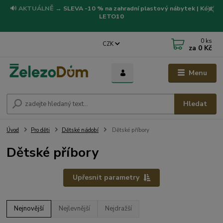
🔊
AKTUÁLNĚ
→
SLEVA -10 % na zahradní plastový nábytek | Kód:
LETO10
0
ks
CZK
za
0 Kč
Menu
Hledat
Úvod
Pro děti
Dětské nádobí
Dětské příbory
Dětské příbory
Upřesnit parametry
Nejnovější
Nejlevnější
Nejdražší