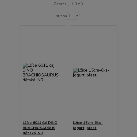
Zobrazuji 1-3 z 3
strana
z 1
Lžíce 6011 čaj DINO
Lžíce 15cm-6ks-
BRACHIOSAURUS,
jogurt, plast
dětská, NR