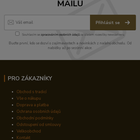
MAILU
Přihlásit se
Souhlasím se
zpracováním osobních údajů
za účelem rozesílky newsletteru.
Buďte první, kdo se dozví o zajímavostech a novinkách z našeho obchodu. Od
nabídky až po sezónní akce.
PRO ZÁKAZNÍKY
Obchod s tradicí
Vše o nákupu
Doprava a platba
Ochrana osobních údajů
Obchodní podmínky
Odstoupení od smlouvy
Velkoobchod
Kontakt