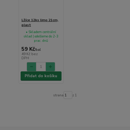
Lžíce 12ks limo 21cm,
plast
• Skladem centrální
sklad | odešleme do 2-3
prac. dnů
59 Kč
/
bal
49 Kč
bez
DPH
Přidat do košíku
strana
z 1