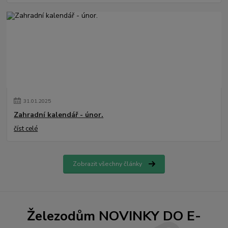
31
.
01
.
2025
Zahradní kalendář - únor.
číst celé
Zobrazit všechny články
Železodům NOVINKY DO E-