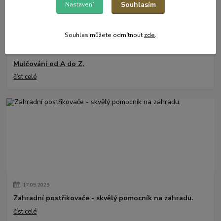
Souhlasím
Nastavení
Souhlas můžete odmítnout
zde
.
31
.
05
.
2025
Mulčování od A do Z.
číst celé
17
.
05
.
2025
Zahradní postřikovače - skvělý pomocník na zahradu.
číst celé