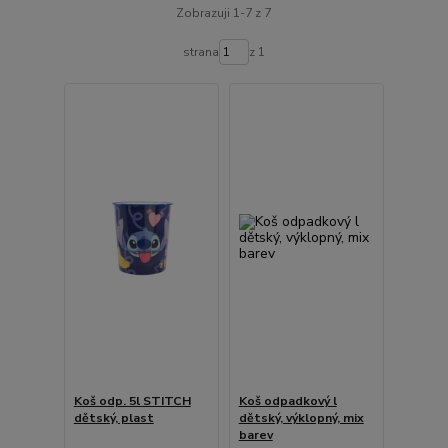
Zobrazuji 1-7 z 7
strana
z 1
Koš odp. 5l STITCH
Koš odpadkový l
dětský, plast
dětský, výklopný, mix
barev