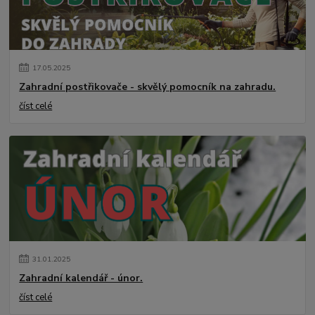
17
.
05
.
2025
Zahradní postřikovače - skvělý pomocník na zahradu.
číst celé
31
.
01
.
2025
Zahradní kalendář - únor.
číst celé