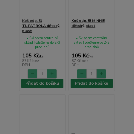
Koš odp. 5l
Koš odp. 5l MINNIE
TL.PATROLA dětský,
dětský, plast
plast
• Skladem centrální
• Skladem centrální
sklad | odešleme do 2-3
sklad | odešleme do 2-3
prac. dnů
prac. dnů
105 Kč
105 Kč
/
ks
/
ks
87 Kč
bez
87 Kč
bez
DPH
DPH
Přidat do košíku
Přidat do košíku