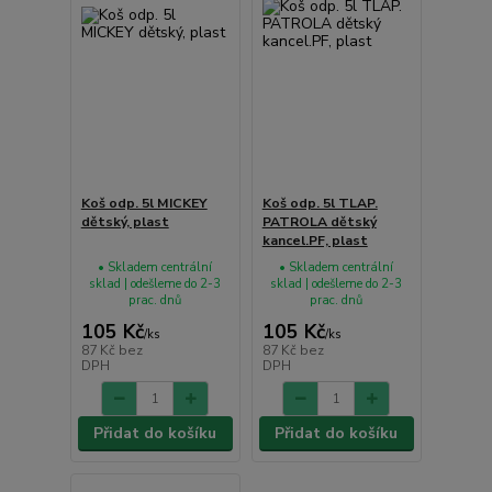
Koš odp. 5l MICKEY
Koš odp. 5l TLAP.
dětský, plast
PATROLA dětský
kancel.PF, plast
• Skladem centrální
• Skladem centrální
sklad | odešleme do 2-3
sklad | odešleme do 2-3
prac. dnů
prac. dnů
105 Kč
105 Kč
/
ks
/
ks
87 Kč
bez
87 Kč
bez
DPH
DPH
Přidat do košíku
Přidat do košíku