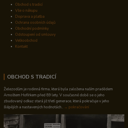
Obchod s tradicí
Vše o nákupu
Doprava a platba
Ochrana osobních údajů
Obchodní podmínky
Odstoupení od smlouvy
Velkoobchod
Kontakt
OBCHOD S TRADICÍ
Železodům je rodinná firma, která byla založena naším pradědem
Arnoštem Hofírkem před 89 lety. V současné době se o jeho
zbudovaný odkaz stará již třetí generace, která pokračuje v jeho
šlépějích a nastavených hodnotách..
→ pokračování