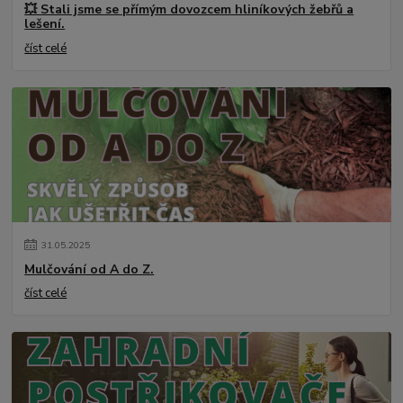
💥 Stali jsme se přímým dovozcem hliníkových žebřů a
lešení.
číst celé
31
.
05
.
2025
Mulčování od A do Z.
číst celé