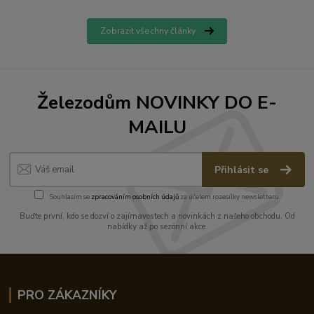
Zobrazit všechny články
Železodům NOVINKY DO E-
MAILU
Přihlásit se
Souhlasím se
zpracováním osobních údajů
za účelem rozesílky newsletteru.
Buďte první, kdo se dozví o zajímavostech a novinkách z našeho obchodu. Od
nabídky až po sezónní akce.
PRO ZÁKAZNÍKY