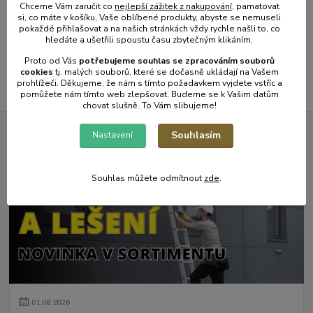
Chceme Vám zaručit co
nejlepší zážitek z nakupování
, pamatovat
si, co máte v košíku, Vaše oblíbené produkty, abyste se nemuseli
pokaždé přihlašovat a na našich stránkách vždy rychle našli to, co
strana
z 1
hledáte a ušetřili spoustu času zbytečným klikáním.
Proto od Vás
potřebujeme souhlas s
e
zpracováním souborů
cookies
t
j. malých souborů, které se dočasně ukládají na Vašem
prohlížeči. Děkujeme, že nám s tímto požadavkem vyjdete vstříc a
pomůžete nám tímto web zlepšovat. Budeme se k Vašim datům
chovat slušně. To Vám slibujeme!
Souhlasím
Nastavení
Novinky z našeho blogu
Souhlas můžete odmítnout
zde
.
01
.
08
.
2026