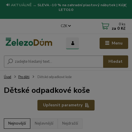
🔊
AKTUÁLNĚ
→
SLEVA -10 % na zahradní plastový nábytek | Kód:
LETO10
0
ks
CZK
za
0 Kč
Menu
Hledat
Úvod
Pro děti
Dětské odpadkové koše
Dětské odpadkové koše
Upřesnit parametry
Nejnovější
Nejlevnější
Nejdražší