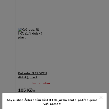
Koš odp. 5l FROZEN
dětský, plast
Není skladem
105 Kč
/
ks
87 Kč
bez
DPH
Aby e-shop Železodům zůstal tak, jak ho znáte, potřebujeme
Vaši pomoc!
Detail