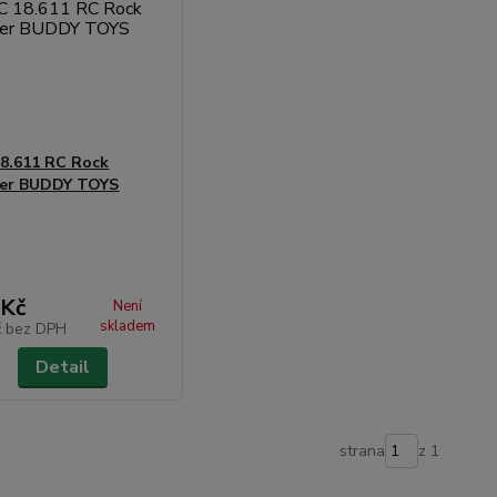
8.611 RC Rock
ber BUDDY TOYS
 Kč
Není
skladem
č
bez DPH
Detail
strana
z 1