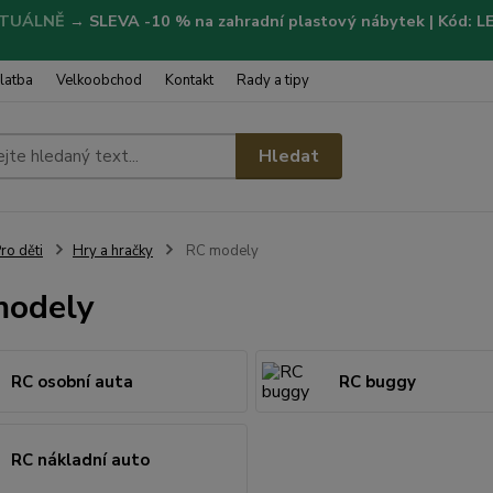
TUÁLNĚ
→
SLEVA -10 % na zahradní plastový nábytek | Kód: 
latba
Velkoobchod
Kontakt
Rady a tipy
Hledat
ro děti
Hry a hračky
RC modely
modely
RC osobní auta
RC buggy
RC nákladní auto