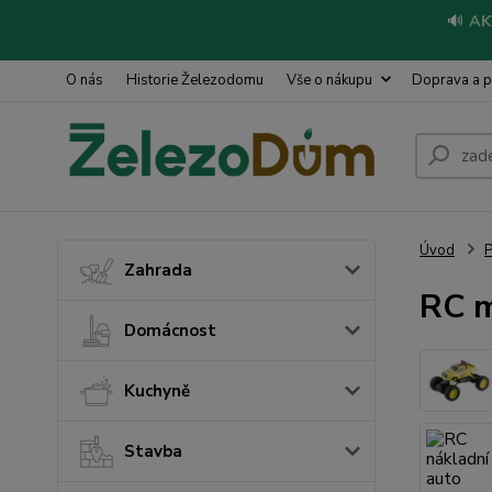
🔊
AK
O nás
Historie Železodomu
Vše o nákupu
Doprava a p
Úvod
P
Zahrada
RC 
Domácnost
Kuchyně
Stavba