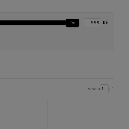
Do
Kč
strana
z 1