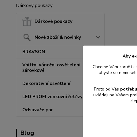
Dárkový poukazy
Dárkové poukazy
Nové zboží & novinky
BRAVSON
Aby e-
Vnitřní vánoční osvětelení
Chceme Vám zaručit c
žárovkové
abyste se nemuseli 
Dekorativní osvětlení
Proto od Vás
potřebu
ukládají na Vašem pro
LED PROFI venkovní řetězy
zle
Odsavače par
Blog