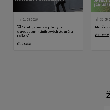
01
.
08
.
2026
31
.
05
.
💥 Stali jsme se přímým
Mulčová
dovozcem hliníkových žebřů a
číst celé
lešení.
číst celé