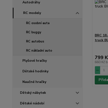
Autodráhy
RC modely
RC osobní auta
RC buggy
BRC 18.
truck 
RC autobus
RC nákladní auto
799 K
Plyšové hračky
660 Kč
b
Dětské hodinky
Přid
Naučné hračky
Dětský nábytek
Dětské nádobí