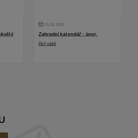
31
.
01
.
2025
skvělý
Zahradní kalendář - únor.
číst celé
U