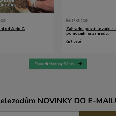
2025
17
.
05
.
2025
ní od A do Z.
Zahradní postřikovače - 
pomocník na zahradu.
číst celé
Zobrazit všechny články
Železodům NOVINKY DO E-MAIL