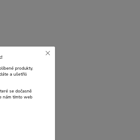
c!
blíbené produkty,
áte a ušetřili
které se dočasně
te nám tímto web