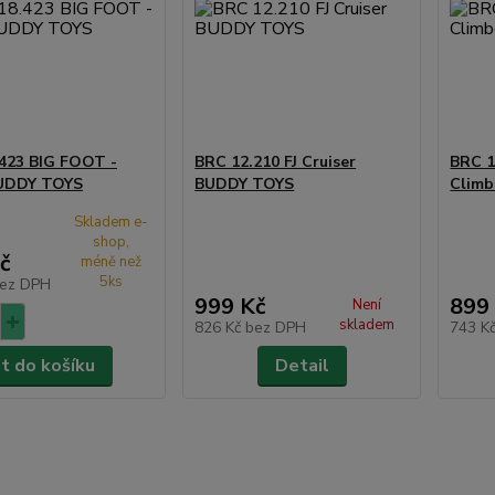
423 BIG FOOT -
BRC 12.210 FJ Cruiser
BRC 1
BUDDY TOYS
BUDDY TOYS
Clim
Skladem e-
shop,
č
méně než
5ks
ez DPH
999 Kč
899
Není
skladem
826 Kč
bez DPH
743 K
at do košíku
Detail