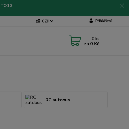
LETO10
Přihlášení
CZK
0
ks
za
0 Kč
RC autobus