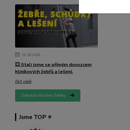
01.08.2026
💥 Stali jsme se přímým dovozcem
hliníkových žebřů a lešení.
číst celé
Zobrazit všechny články
Jsme TOP ⭐️