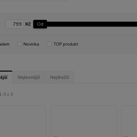
Kč
Od
adem
Novinka
TOP produkt
ější
Nejlevnější
Nejdražší
1-3 z 3