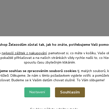
shop Železodům zůstal tak, jak ho znáte, potřebujeme Vaši pomo
o
nejlepší zážitek z nakupování
, pamatovat si, co máte v košíku, Vaše o
pokaždé přihlašovat a na našich stránkách vždy rychle našli to, co hled
spoustu času zbytečným klikáním.
jeme souhlas s
e
zpracováním souborů cookies
t
j. malých souborů, 
hlížeči. Děkujeme, že nám s tímto požadavkem vyjdete vstříc a pomůže
pšovat. Budeme se k Vašim datům chovat slušně. To Vám slibujeme!
Souhlasím
Nastavení