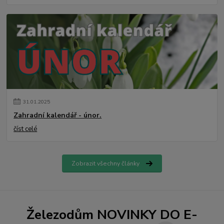
31
.
01
.
2025
Zahradní kalendář - únor.
číst celé
Zobrazit všechny články
Železodům NOVINKY DO E-