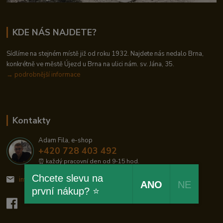
KDE NÁS NAJDETE?
Sídlíme na stejném místě již od roku 1932. Najdete nás nedalo Brna,
konkrétně ve městě Újezd u Brna na ulici nám. sv. Jána, 35.
→
podrobnější informace
Kontakty
Adam Fila, e-shop
+420 728 403 492
⏰ každý pracovní den od 9-15 hod.
Chcete slevu na
info@zelezodum.cz
ANO
NE
první nákup? ⭐