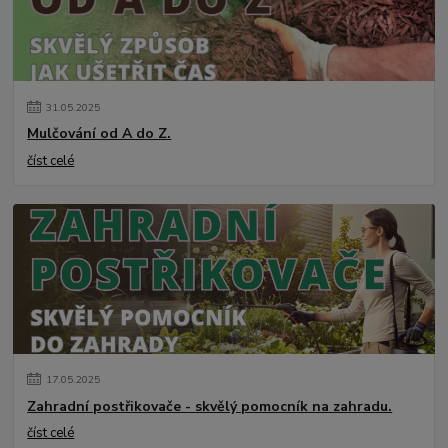
31
.
05
.
2025
Mulčování od A do Z.
číst celé
17
.
05
.
2025
Zahradní postřikovače - skvělý pomocník na zahradu.
číst celé