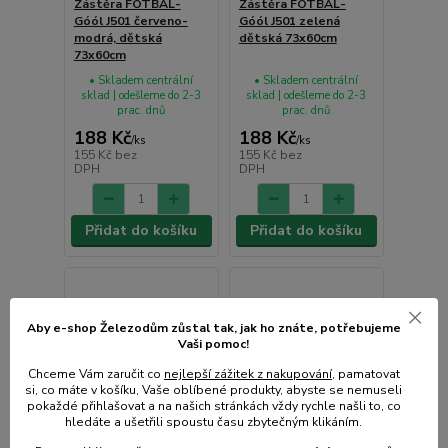
Zástěra FOTBAL-
Zástěra FOTBAL-
Góól J501 červeno-
Góól J501 zelená
modrá, dětská
dětská 73x60cm
73x60cm
• Skladem centrální
• Skladem centrální
sklad | odešleme do 2-3
sklad | odešleme do 2-3
prac. dnů
prac. dnů
188 Kč
188 Kč
/
ks
/
ks
155 Kč
bez
155 Kč
bez
DPH
DPH
Přidat do košíku
Přidat do košíku
Aby e-shop Železodům zůstal tak, jak ho znáte, potřebujeme
Vaši pomoc!
Chceme Vám zaručit co
nejlepší zážitek z nakupování
, pamatovat
si, co máte v košíku, Vaše oblíbené produkty, abyste se nemuseli
pokaždé přihlašovat a na našich stránkách vždy rychle našli to, co
hledáte a ušetřili spoustu času zbytečným klikáním.