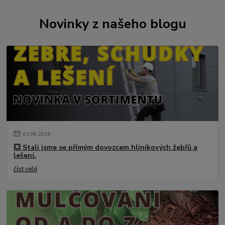
Novinky z našeho blogu
01
.
08
.
2026
💥 Stali jsme se přímým dovozcem hliníkových žebřů a
lešení.
číst celé