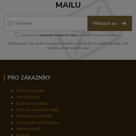
MAILU
Přihlásit se
Souhlasím se
zpracováním osobních údajů
za účelem rozesílky newsletteru.
Buďte první, kdo se dozví o zajímavostech a novinkách z našeho obchodu. Od
nabídky až po sezónní akce.
PRO ZÁKAZNÍKY
Obchod s tradicí
Vše o nákupu
Doprava a platba
Ochrana osobních údajů
Obchodní podmínky
Odstoupení od smlouvy
Velkoobchod
Kontakt