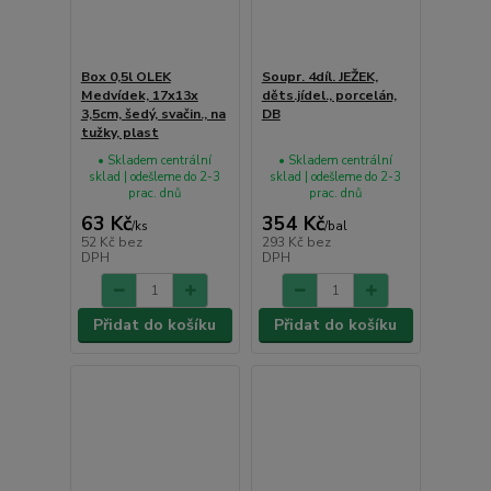
Box 0,5l OLEK
Soupr. 4díl. JEŽEK,
Medvídek, 17x13x
děts.jídel., porcelán,
3,5cm, šedý, svačin., na
DB
tužky, plast
• Skladem centrální
• Skladem centrální
sklad | odešleme do 2-3
sklad | odešleme do 2-3
prac. dnů
prac. dnů
63 Kč
354 Kč
/
ks
/
bal
52 Kč
bez
293 Kč
bez
DPH
DPH
Přidat do košíku
Přidat do košíku