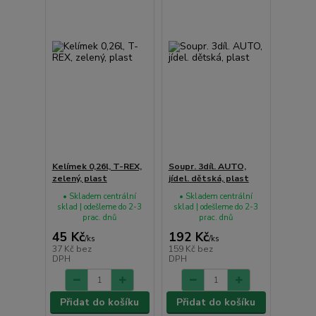
Kelímek 0,26l, T-REX,
Soupr. 3díl. AUTO,
zelený, plast
jídel. dětská, plast
• Skladem centrální
• Skladem centrální
sklad | odešleme do 2-3
sklad | odešleme do 2-3
prac. dnů
prac. dnů
45 Kč
192 Kč
/
ks
/
ks
37 Kč
bez
159 Kč
bez
DPH
DPH
Přidat do košíku
Přidat do košíku