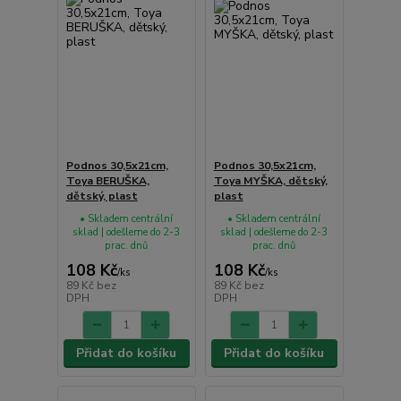
Podnos 30,5x21cm,
Podnos 30,5x21cm,
Toya BERUŠKA,
Toya MYŠKA, dětský,
dětský, plast
plast
• Skladem centrální
• Skladem centrální
sklad | odešleme do 2-3
sklad | odešleme do 2-3
prac. dnů
prac. dnů
108 Kč
108 Kč
/
ks
/
ks
89 Kč
bez
89 Kč
bez
DPH
DPH
Přidat do košíku
Přidat do košíku