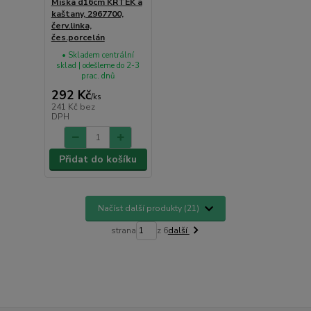
Miska d16cm KRTEK a
kaštany, 2967700,
červ.linka,
čes.porcelán
• Skladem centrální
sklad | odešleme do 2-3
prac. dnů
292 Kč
/
ks
241 Kč
bez
DPH
Přidat do košíku
Načíst další produkty (21)
strana
z 6
další