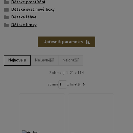
Dětské prostírání
Dětské svačinové boxy
Dětské láhve
Dětské hrnky
Upřesnit parametry
Nejnovější
Nejlevnější
Nejdražší
Zobrazuji 1-21 z 114
strana
z 6
další