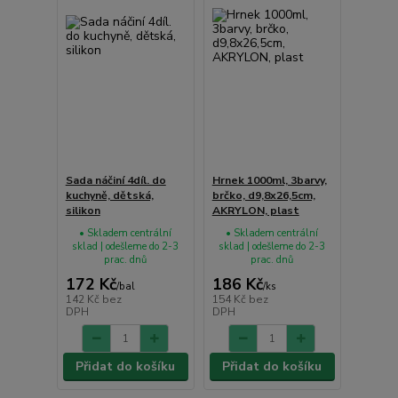
Sada náčiní 4díl. do
Hrnek 1000ml, 3barvy,
kuchyně, dětská,
brčko, d9,8x26,5cm,
silikon
AKRYLON, plast
• Skladem centrální
• Skladem centrální
sklad | odešleme do 2-3
sklad | odešleme do 2-3
prac. dnů
prac. dnů
172 Kč
186 Kč
/
bal
/
ks
142 Kč
bez
154 Kč
bez
DPH
DPH
Přidat do košíku
Přidat do košíku