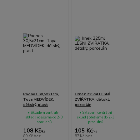
Podnos 30,5x21cm,
Hrnek 225ml LESNÍ
Toya MEDVÍDEK,
ZVÍŘÁTKA, dětský,
dětský, plast
porcelán
• Skladem centrální
• Skladem centrální
sklad | odešleme do 2-3
sklad | odešleme do 2-3
prac. dnů
prac. dnů
108 Kč
105 Kč
/
ks
/
ks
89 Kč
bez
87 Kč
bez