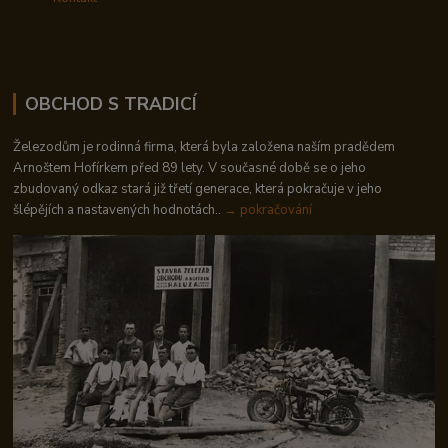
OBCHOD S TRADICÍ
Železodům je rodinná firma, která byla založena naším pradědem
Arnoštem Hofírkem před 89 lety. V současné době se o jeho
zbudovaný odkaz stará již třetí generace, která pokračuje v jeho
šlépějích a nastavených hodnotách..
→ pokračování