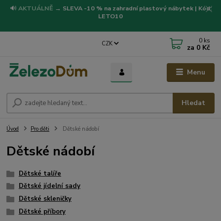
🔊
AKTUÁLNĚ
→
SLEVA -10 % na zahradní plastový nábytek | Kód:
LETO10
0
ks
CZK
za
0 Kč
Menu
Hledat
Úvod
Pro děti
Dětské nádobí
Dětské nádobí
Dětské talíře
Dětské jídelní sady
Dětské skleničky
Dětské příbory