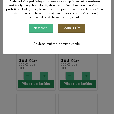
Proto od Vás
potřebujeme souhlas s
e
zpracováním souborů
cookies
t
j. malých souborů, které se dočasně ukládají na Vašem
prohlížeči. Děkujeme, že nám s tímto požadavkem vyjdete vstříc a
pomůžete nám tímto web zlepšovat. Budeme se k Vašim datům
chovat slušně. To Vám slibujeme!
Souhlasím
Nastavení
Zástěra SOVY, modrá
Zástěra SOVY, růžová
J505 dětská 64x50cm
J505 dětská 64x50cm
Souhlas můžete odmítnout
zde
.
• Skladem centrální
Skladem e-shop, méně
sklad | odešleme do 2-3
než 5ks
prac. dnů
188 Kč
188 Kč
/
ks
/
ks
155 Kč
bez
155 Kč
bez
DPH
DPH
Přidat do košíku
Přidat do košíku