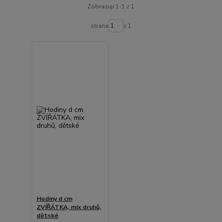
Zobrazuji 1-1 z 1
strana
z 1
Hodiny d cm
ZVÍŘÁTKA, mix druhů,
dětské