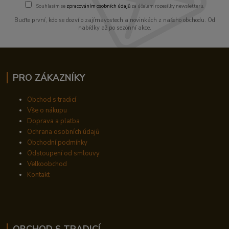
Souhlasím se
zpracováním osobních údajů
za účelem rozesílky newsletteru.
Buďte první, kdo se dozví o zajímavostech a novinkách z našeho obchodu. Od
nabídky až po sezónní akce.
PRO ZÁKAZNÍKY
Obchod s tradicí
Vše o nákupu
Doprava a platba
Ochrana osobních údajů
Obchodní podmínky
Odstoupení od smlouvy
Velkoobchod
Kontakt
OBCHOD S TRADICÍ