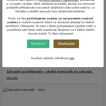
31
.
05
.
2025
si, co máte v košíku, Vaše oblíbené produkty, abyste se nemuseli
Mulčování od A do Z.
pokaždé přihlašovat a na našich stránkách vždy rychle našli to, co
hledáte a ušetřili spoustu času zbytečným klikáním.
číst celé
Proto od Vás
potřebujeme souhlas s
e
zpracováním souborů
cookies
t
j. malých souborů, které se dočasně ukládají na Vašem
prohlížeči. Děkujeme, že nám s tímto požadavkem vyjdete vstříc a
pomůžete nám tímto web zlepšovat. Budeme se k Vašim datům
chovat slušně. To Vám slibujeme!
Souhlasím
Nastavení
Souhlas můžete odmítnout
zde
.
17
.
05
.
2025
Zahradní postřikovače - skvělý pomocník na zahradu.
číst celé