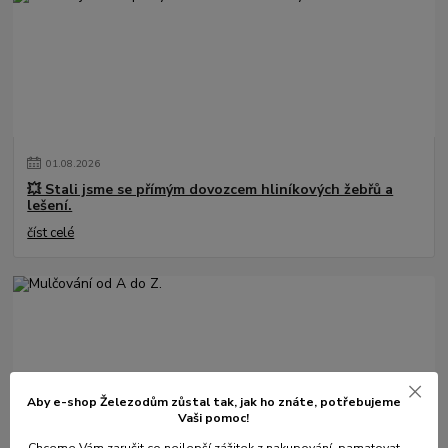
01
.
08
.
2026
💥 Stali jsme se přímým dovozcem hliníkových žebřů a
lešení.
číst celé
Aby e-shop Železodům zůstal tak, jak ho znáte, potřebujeme
Vaši pomoc!
Chceme Vám zaručit co
nejlepší zážitek z nakupování
, pamatovat