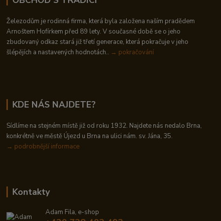
Železodům je rodinná firma, která byla založena naším pradědem
Arnoštem Hofírkem před 89 lety. V současné době se o jeho
zbudovaný odkaz stará již třetí generace, která pokračuje v jeho
šlépějích a nastavených hodnotách..
→ pokračování
KDE NÁS NAJDETE?
Sídlíme na stejném místě již od roku 1932. Najdete nás nedalo Brna,
konkrétně ve městě Újezd u Brna na ulici nám. sv. Jána, 35.
→
podrobnější informace
Kontakty
Adam Fila, e-shop