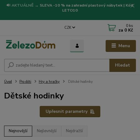
🔊
AKTUÁLNĚ
→
SLEVA -10 % na zahradní plastový nábytek | Kód:
LETO10
0
ks
CZK
za
0 Kč
Menu
Hledat
Úvod
Pro děti
Hry a hračky
Dětské hodinky
Dětské hodinky
Upřesnit parametry
Nejnovější
Nejlevnější
Nejdražší