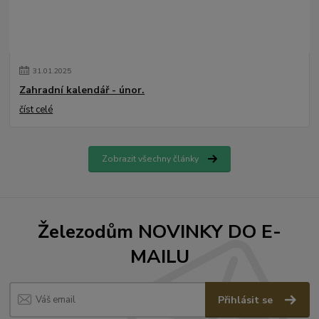
31
.
01
.
2025
Zahradní kalendář - únor.
číst celé
Zobrazit všechny články
Železodům NOVINKY DO E-
MAILU
Přihlásit se