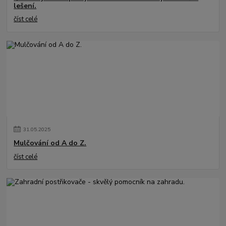
lešení.
číst celé
31
.
05
.
2025
Mulčování od A do Z.
číst celé