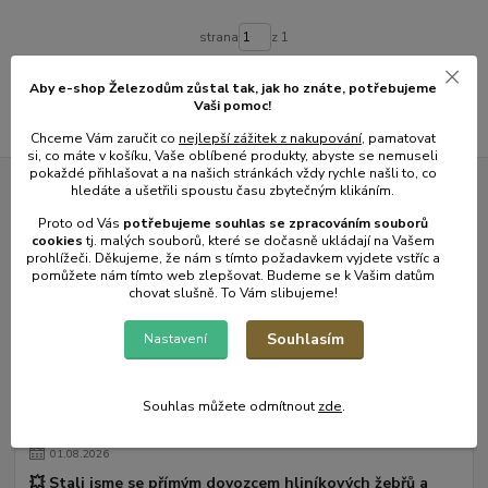
strana
z 1
Aby e-shop Železodům zůstal tak, jak ho znáte, potřebujeme
Vaši pomoc!
Chceme Vám zaručit co
nejlepší zážitek z nakupování
, pamatovat
si, co máte v košíku, Vaše oblíbené produkty, abyste se nemuseli
pokaždé přihlašovat a na našich stránkách vždy rychle našli to, co
hledáte a ušetřili spoustu času zbytečným klikáním.
Novinky z našeho blogu
Proto od Vás
potřebujeme souhlas s
e
zpracováním souborů
cookies
t
j. malých souborů, které se dočasně ukládají na Vašem
prohlížeči. Děkujeme, že nám s tímto požadavkem vyjdete vstříc a
pomůžete nám tímto web zlepšovat. Budeme se k Vašim datům
chovat slušně. To Vám slibujeme!
Souhlasím
Nastavení
Souhlas můžete odmítnout
zde
.
01
.
08
.
2026
💥 Stali jsme se přímým dovozcem hliníkových žebřů a