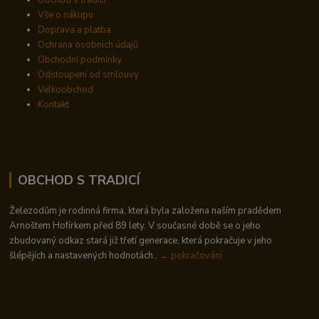
Obchod s tradicí
Vše o nákupu
Doprava a platba
Ochrana osobních údajů
Obchodní podmínky
Odstoupení od smlouvy
Velkoobchod
Kontakt
OBCHOD S TRADICÍ
Železodům je rodinná firma, která byla založena naším pradědem
Arnoštem Hofírkem před 89 lety. V současné době se o jeho
zbudovaný odkaz stará již třetí generace, která pokračuje v jeho
šlépějích a nastavených hodnotách..
→ pokračování