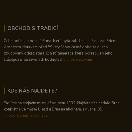
OBCHOD S TRADICÍ
Železodům je rodinná firma, která byla založena naším pradědem
Arnoštem Hofírkem před 89 lety. V současné době se o jeho
zbudovaný odkaz stará již třetí generace, která pokračuje v jeho
šlépějích a nastavených hodnotách..
→ pokračování
KDE NÁS NAJDETE?
Sídlíme na stejném místě již od roku 1932. Najdete nás nedalo Brna,
konkrétně ve městě Újezd u Brna na ulici nám. sv. Jána, 35.
→
podrobnější informace