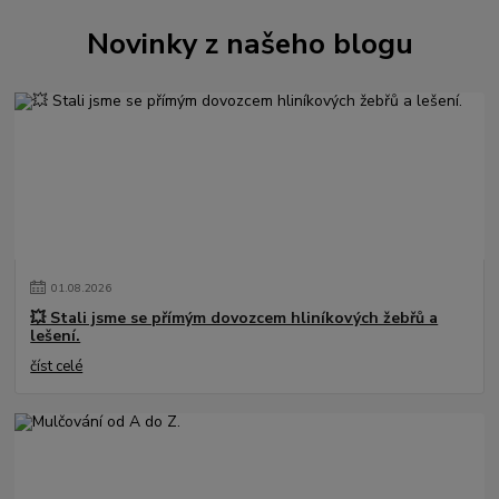
Novinky z našeho blogu
01
.
08
.
2026
💥 Stali jsme se přímým dovozcem hliníkových žebřů a
lešení.
číst celé