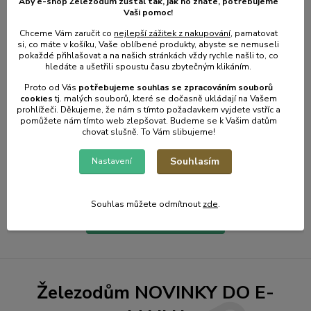
Aby e-shop Železodům zůstal tak, jak ho znáte, potřebujeme
Vaši pomoc!
Chceme Vám zaručit co
nejlepší zážitek z nakupování
, pamatovat
si, co máte v košíku, Vaše oblíbené produkty, abyste se nemuseli
pokaždé přihlašovat a na našich stránkách vždy rychle našli to, co
hledáte a ušetřili spoustu času zbytečným klikáním.
Proto od Vás
potřebujeme souhlas s
e
zpracováním souborů
cookies
t
j. malých souborů, které se dočasně ukládají na Vašem
prohlížeči. Děkujeme, že nám s tímto požadavkem vyjdete vstříc a
pomůžete nám tímto web zlepšovat. Budeme se k Vašim datům
chovat slušně. To Vám slibujeme!
31
.
01
.
2025
Zahradní kalendář - únor.
Souhlasím
Nastavení
číst celé
Souhlas můžete odmítnout
zde
.
Zobrazit všechny články
Železodům NOVINKY DO E-