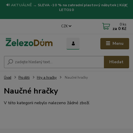
🔊
AKTUÁLNĚ
→
SLEVA -10 % na zahradní plastový nábytek | Kód:
LETO10
0
ks
CZK
za
0 Kč
Menu
Hledat
Úvod
Pro děti
Hry a hračky
Naučné hračky
Naučné hračky
V této kategorii nebylo nalezeno žádné zboží.