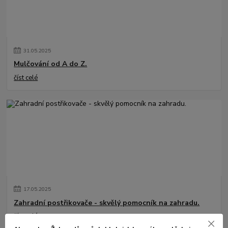
31
.
05
.
2025
Mulčování od A do Z.
číst celé
17
.
05
.
2025
Zahradní postřikovače - skvělý pomocník na zahradu.
číst celé