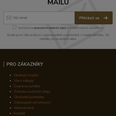
MAILU
Přihlásit se
Souhlasím se
zpracováním osobních údajů
za účelem rozesílky newsletteru.
Buďte první, kdo se dozví o zajímavostech a novinkách z našeho obchodu. Od
nabídky až po sezónní akce.
PRO ZÁKAZNÍKY
Obchod s tradicí
Vše o nákupu
Doprava a platba
Ochrana osobních údajů
Obchodní podmínky
Odstoupení od smlouvy
Velkoobchod
Kontakt