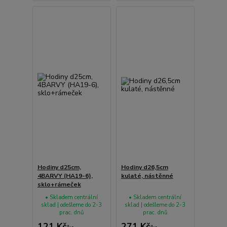
Hodiny d25cm,
Hodiny d26,5cm
4BARVY (HA19-6),
kulaté, nástěnné
sklo+rámeček
• Skladem centrální
• Skladem centrální
sklad | odešleme do 2-3
sklad | odešleme do 2-3
prac. dnů
prac. dnů
121 Kč
271 Kč