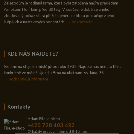
Železodům je rodinná firma, která byla založena naším pradědem
Arnoštem Hofírkem před 89 lety. V současné době se o jeho
zbudovaný odkaz stará již třetí generace, která pokračuje v jeho
šlépějích a nastavených hodnotách..
→ pokračování
KDE NÁS NAJDETE?
Sídlíme na stejném místě již od roku 1932. Najdete nás nedalo Brna,
konkrétně ve městě Újezd u Brna na ulici nám. sv. Jána, 35.
→
podrobnější informace
Kontakty
Adam Fila, e-shop
+420 728 403 492
⏰ každý pracovní den od 9-15 hod.