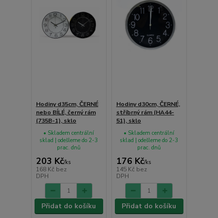
Hodiny d35cm, ČERNÉ
Hodiny d30cm, ČERNÉ,
nebo BÍLÉ, černý rám
stříbrný rám (HA44-
(735B-1), sklo
51), sklo
• Skladem centrální
• Skladem centrální
sklad | odešleme do 2-3
sklad | odešleme do 2-3
prac. dnů
prac. dnů
203 Kč
176 Kč
/
ks
/
ks
168 Kč
bez
145 Kč
bez
DPH
DPH
Přidat do košíku
Přidat do košíku