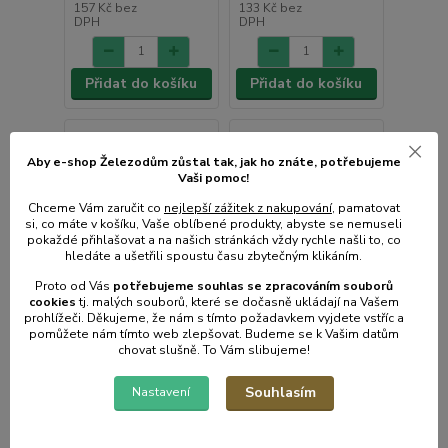
157 Kč
bez
133 Kč
bez
DPH
DPH
Přidat do košíku
Přidat do košíku
Aby e-shop Železodům zůstal tak, jak ho znáte, potřebujeme
Vaši pomoc!
Chceme Vám zaručit co
nejlepší zážitek z nakupování
, pamatovat
si, co máte v košíku, Vaše oblíbené produkty, abyste se nemuseli
pokaždé přihlašovat a na našich stránkách vždy rychle našli to, co
hledáte a ušetřili spoustu času zbytečným klikáním.
Proto od Vás
potřebujeme souhlas s
e
zpracováním souborů
cookies
t
j. malých souborů, které se dočasně ukládají na Vašem
prohlížeči. Děkujeme, že nám s tímto požadavkem vyjdete vstříc a
pomůžete nám tímto web zlepšovat. Budeme se k Vašim datům
chovat slušně. To Vám slibujeme!
Souhlasím
Nastavení
Hodiny d30cm,
Hodiny 21x21cm,