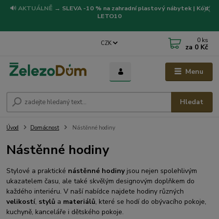
🔊
AKTUÁLNĚ
→
SLEVA -10 % na zahradní plastový nábytek | Kód:
LETO10
0
ks
CZK
za
0 Kč
Menu
Hledat
Úvod
Domácnost
Nástěnné hodiny
Nástěnné hodiny
Stylové a praktické
nástěnné hodiny
jsou nejen spolehlivým
ukazatelem času, ale také skvělým designovým doplňkem do
každého interiéru. V naší nabídce najdete hodiny různých
velikostí
,
stylů
a
materiálů
, které se hodí do obývacího pokoje,
kuchyně, kanceláře i dětského pokoje.