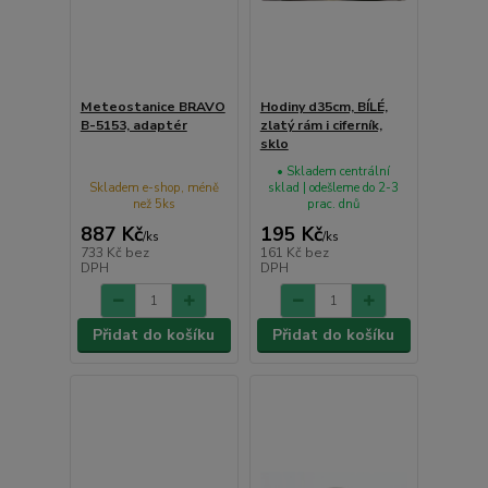
Meteostanice BRAVO
Hodiny d35cm, BÍLÉ,
B-5153, adaptér
zlatý rám i ciferník,
sklo
• Skladem centrální
Skladem e-shop, méně
sklad | odešleme do 2-3
než 5ks
prac. dnů
887 Kč
195 Kč
/
ks
/
ks
733 Kč
bez
161 Kč
bez
DPH
DPH
Přidat do košíku
Přidat do košíku