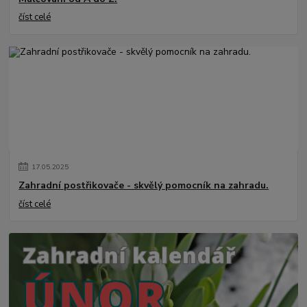
číst celé
17
.
05
.
2025
Zahradní postřikovače - skvělý pomocník na zahradu.
číst celé