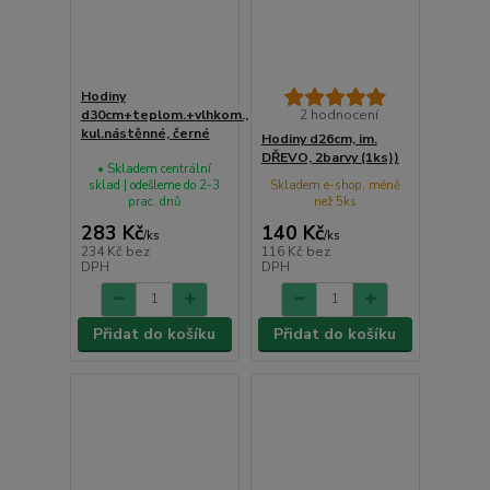
Hodiny
d30cm+teplom.+vlhkom.,
2 hodnocení
kul.nástěnné, černé
Hodiny d26cm, im.
DŘEVO, 2barvy (1ks))
• Skladem centrální
sklad | odešleme do 2-3
Skladem e-shop, méně
prac. dnů
než 5ks
283 Kč
140 Kč
/
ks
/
ks
234 Kč
bez
116 Kč
bez
DPH
DPH
Přidat do košíku
Přidat do košíku