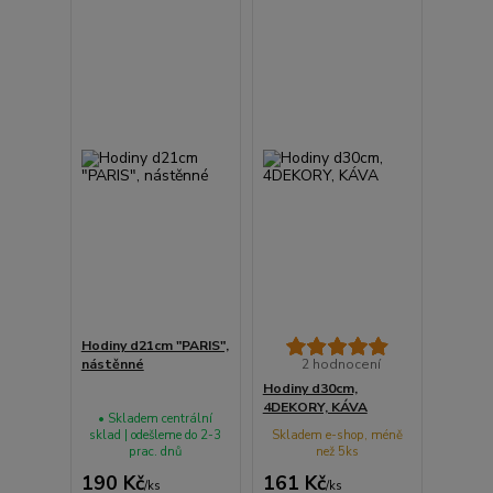
Hodiny d21cm "PARIS",
nástěnné
2 hodnocení
Hodiny d30cm,
4DEKORY, KÁVA
• Skladem centrální
sklad | odešleme do 2-3
Skladem e-shop, méně
prac. dnů
než 5ks
190 Kč
161 Kč
/
ks
/
ks