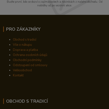
Buďte první, kdo se dozví o zajímavostech a novinkách z našeho obchodu. Od
nabídky až po sezónní akce.
PRO ZÁKAZNÍKY
Obchod s tradicí
Vše o nákupu
Doprava a platba
Ochrana osobních údajů
Obchodní podmínky
Odstoupení od smlouvy
Velkoobchod
Kontakt
OBCHOD S TRADICÍ