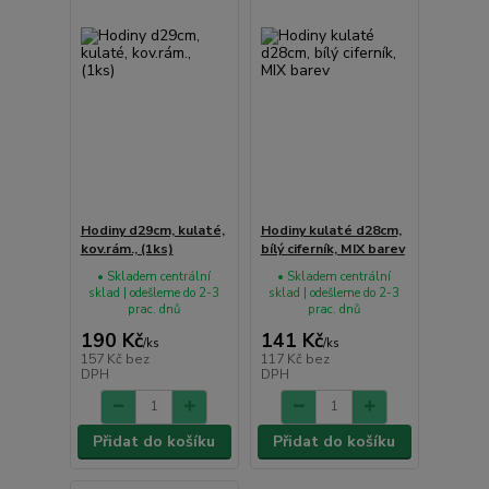
Hodiny d29cm, kulaté,
Hodiny kulaté d28cm,
kov.rám., (1ks)
bílý ciferník, MIX barev
• Skladem centrální
• Skladem centrální
sklad | odešleme do 2-3
sklad | odešleme do 2-3
prac. dnů
prac. dnů
190 Kč
141 Kč
/
ks
/
ks
157 Kč
bez
117 Kč
bez
DPH
DPH
Přidat do košíku
Přidat do košíku