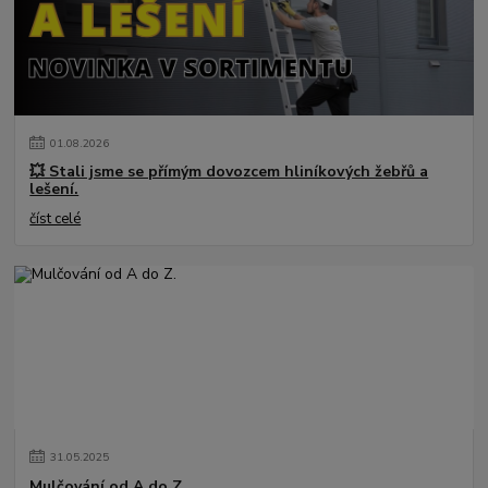
01
.
08
.
2026
💥 Stali jsme se přímým dovozcem hliníkových žebřů a
lešení.
číst celé
31
.
05
.
2025
Mulčování od A do Z.