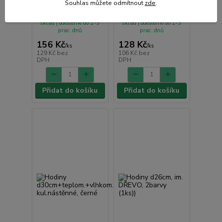
4DEKORY, OVOCE
čtverec, MIX barev
Souhlas můžete odmítnout
zde
.
• Skladem centrální
• Skladem centrální
sklad | odešleme do 2-3
sklad | odešleme do 2-3
prac. dnů
prac. dnů
156 Kč
128 Kč
/
ks
/
ks
129 Kč
bez
106 Kč
bez
DPH
DPH
Přidat do košíku
Přidat do košíku