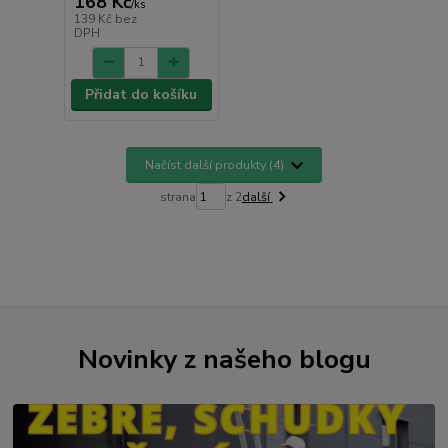
168 Kč
/
ks
139 Kč
bez
DPH
Přidat do košíku
Načíst další produkty (4)
strana
z 2
další
Novinky z našeho blogu