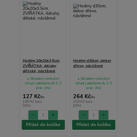
Hodiny 20x20x3,5cm,
Hodiny d30cm, dekor
ZVÍŘÁTKA, 4druhy,
dřevo, nástěnné
dětské, nástěnné
• Skladem centrální
• Skladem centrální
sklad | odešleme do 2-3
sklad | odešleme do 2-3
prac. dnů
prac. dnů
127 Kč
264 Kč
/
ks
/
ks
105 Kč
bez
218 Kč
bez
DPH
DPH
Přidat do košíku
Přidat do košíku