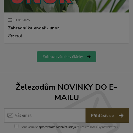
31
.
01
.
2025
Zahradní kalendář - únor.
číst celé
Zobrazit všechny články
Železodům NOVINKY DO E-
MAILU
Přihlásit se
Souhlasím se
zpracováním osobních údajů
za účelem rozesílky newsletteru.