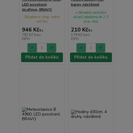
LED posvícení,
barev, nástěnné
im.dřevo, BRAVO
• Skladem centrální
Skladem e-shop, méně
sklad | odešleme do 2-3
než 5ks
prac. dnů
946 Kč
210 Kč
/
ks
/
ks
782 Kč
bez
174 Kč
bez
DPH
DPH
Přidat do košíku
Přidat do košíku