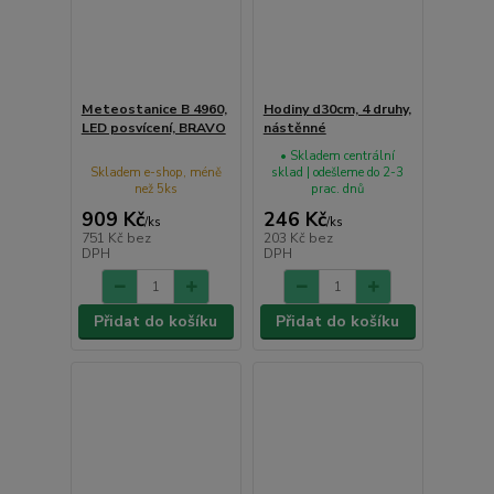
Meteostanice B 4960,
Hodiny d30cm, 4 druhy,
LED posvícení, BRAVO
nástěnné
• Skladem centrální
Skladem e-shop, méně
sklad | odešleme do 2-3
než 5ks
prac. dnů
909 Kč
246 Kč
/
ks
/
ks
751 Kč
bez
203 Kč
bez
DPH
DPH
Přidat do košíku
Přidat do košíku