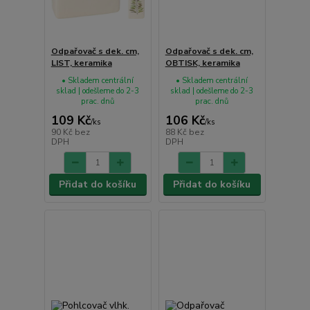
Odpařovač s dek. cm,
Odpařovač s dek. cm,
LIST, keramika
OBTISK, keramika
• Skladem centrální
• Skladem centrální
sklad | odešleme do 2-3
sklad | odešleme do 2-3
prac. dnů
prac. dnů
109 Kč
106 Kč
/
ks
/
ks
90 Kč
bez
88 Kč
bez
DPH
DPH
Přidat do košíku
Přidat do košíku