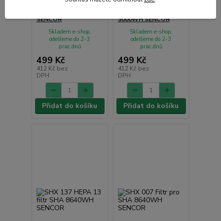
SHX 55 rotační kartáč
SHX 008 Filtr pro SHF
SENCOR
3000WH SENCOR
Skladem e-shop,
Skladem e-shop,
odešleme do 2-3
odešleme do 2-3
prac.dnů
prac.dnů
499 Kč
499 Kč
412 Kč
bez
412 Kč
bez
DPH
DPH
Přidat do košíku
Přidat do košíku