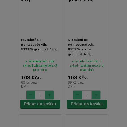
ND náplň do
ND náplň do
pohlcovače vlh.
pohlcovače vlh.
832375 granulát 450g
832375 citron
granulát 450g
• Skladem centrální
• Skladem centrální
sklad | odešleme do 2-3
sklad | odešleme do 2-3
prac. dnů
prac. dnů
108 Kč
108 Kč
/
ks
/
ks
89 Kč
bez
89 Kč
bez
DPH
DPH
Přidat do košíku
Přidat do košíku