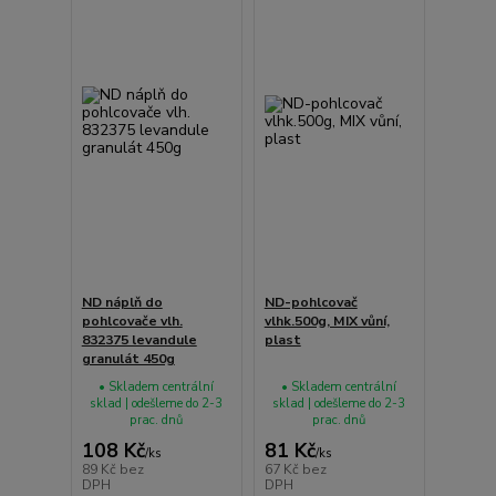
ND náplň do
ND-pohlcovač
pohlcovače vlh.
vlhk.500g, MIX vůní,
832375 levandule
plast
granulát 450g
• Skladem centrální
• Skladem centrální
sklad | odešleme do 2-3
sklad | odešleme do 2-3
prac. dnů
prac. dnů
108 Kč
81 Kč
/
ks
/
ks
89 Kč
bez
67 Kč
bez
DPH
DPH