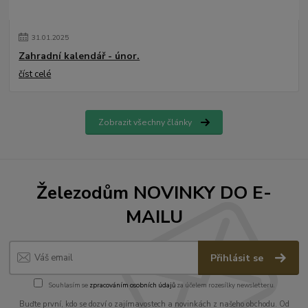
31
.
01
.
2025
Zahradní kalendář - únor.
číst celé
Zobrazit všechny články
Železodům NOVINKY DO E-
MAILU
Přihlásit se
Souhlasím se
zpracováním osobních údajů
za účelem rozesílky newsletteru.
Buďte první, kdo se dozví o zajímavostech a novinkách z našeho obchodu. Od