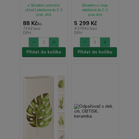
• Skladem centrální
Skladem e-shop,
sklad | odešleme do 2-3
odešleme do 2-3
prac. dnů
prac.dnů
88 Kč
5 299 Kč
/
ks
73 Kč
bez
4 379 Kč
bez
DPH
DPH
Přidat do košíku
Přidat do košíku