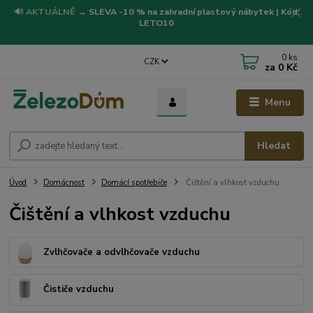
🔊
AKTUÁLNĚ
→
SLEVA -10 % na zahradní plastový nábytek | Kód:
LETO10
0
ks
CZK
za
0 Kč
Menu
Hledat
Úvod
Domácnost
Domácí spotřebiče
Čištění a vlhkost vzduchu
Čištění a vlhkost vzduchu
Zvlhčovače a odvlhčovače vzduchu
Čističe vzduchu