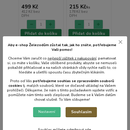
499 Kč
215 Kč
/
ks
412 Kč
bez
178 Kč
bez
DPH
DPH
Přidat do košíku
Přidat do košíku
Aby e-shop Železodům zůstal tak, jak ho znáte, potřebujeme
Vaši pomoc!
Chceme Vám zaručit co
nejlepší zážitek z nakupování
, pamatovat
si, co máte v košíku, Vaše oblíbené produkty, abyste se nemuseli
pokaždé přihlašovat a na našich stránkách vždy rychle našli to, co
hledáte a ušetřili spoustu času zbytečným klikáním.
Proto od Vás
potřebujeme souhlas s
e
zpracováním souborů
cookies
t
j. malých souborů, které se dočasně ukládají na Vašem
prohlížeči. Děkujeme, že nám s tímto požadavkem vyjdete vstříc a
pomůžete nám tímto web zlepšovat. Budeme se k Vašim datům
chovat slušně. To Vám slibujeme!
Souhlasím
Nastavení
Souhlas můžete odmítnout
zde
.