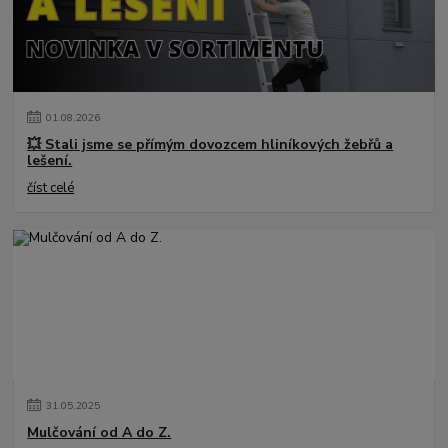
01
.
08
.
2026
💥 Stali jsme se přímým dovozcem hliníkových žebřů a
lešení.
číst celé
31
.
05
.
2025
Mulčování od A do Z.