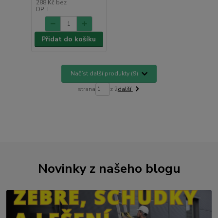
288 Kč
bez
DPH
Přidat do košíku
Načíst další produkty (9)
strana
z 2
další
Novinky z našeho blogu