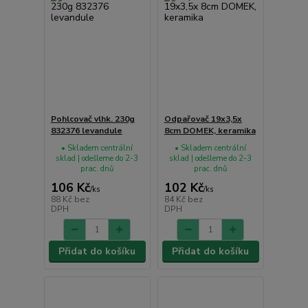
Pohlcovač vlhk. 230g
Odpařovač 19x3,5x
832376 levandule
8cm DOMEK, keramika
• Skladem centrální
• Skladem centrální
sklad | odešleme do 2-3
sklad | odešleme do 2-3
prac. dnů
prac. dnů
106 Kč
102 Kč
/
ks
/
ks
88 Kč
bez
84 Kč
bez
DPH
DPH
Přidat do košíku
Přidat do košíku