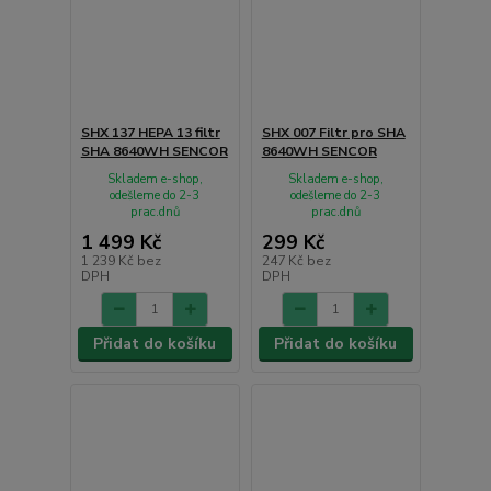
SHX 137 HEPA 13 filtr
SHX 007 Filtr pro SHA
SHA 8640WH SENCOR
8640WH SENCOR
Skladem e-shop,
Skladem e-shop,
odešleme do 2-3
odešleme do 2-3
prac.dnů
prac.dnů
1 499 Kč
299 Kč
1 239 Kč
bez
247 Kč
bez
DPH
DPH
Přidat do košíku
Přidat do košíku