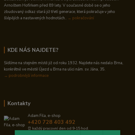
Arnoštem Hofírkem před 89 lety. V současné době se o jeho
zbudovaný odkaz stará již třetí generace, která pokračuje v jeho
šlépějích a nastavených hodnotách..
→ pokračování
KDE NÁS NAJDETE?
Sídlíme na stejném místě již od roku 1932. Najdete nás nedalo Brna,
konkrétně ve městě Újezd u Brna na ulici nám. sv. Jána, 35.
→
podrobnější informace
Kontakty
Adam Fila, e-shop
+420 728 403 492
⏰ každý pracovní den od 9-15 hod.