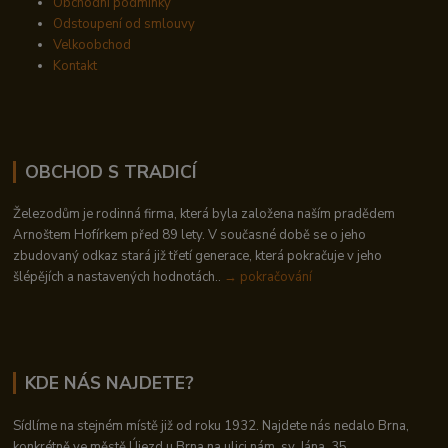
Obchodní podmínky
Odstoupení od smlouvy
Velkoobchod
Kontakt
OBCHOD S TRADICÍ
Železodům je rodinná firma, která byla založena naším pradědem
Arnoštem Hofírkem před 89 lety. V současné době se o jeho
zbudovaný odkaz stará již třetí generace, která pokračuje v jeho
šlépějích a nastavených hodnotách..
→ pokračování
KDE NÁS NAJDETE?
Sídlíme na stejném místě již od roku 1932. Najdete nás nedalo Brna,
konkrétně ve městě Újezd u Brna na ulici nám. sv. Jána, 35.