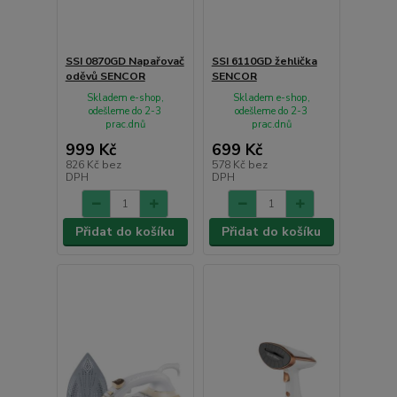
SSI 0870GD Napařovač
SSI 6110GD žehlička
oděvů SENCOR
SENCOR
Skladem e-shop,
Skladem e-shop,
odešleme do 2-3
odešleme do 2-3
prac.dnů
prac.dnů
999 Kč
699 Kč
826 Kč
bez
578 Kč
bez
DPH
DPH
Přidat do košíku
Přidat do košíku