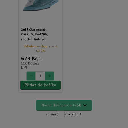
žehlička napař.
CARLA, B-4795,
modrá, fialová
Skladem e-shop, méně
než 5ks
673 Kč
/
ks
556 Kč
bez
DPH
Přidat do košíku
Načíst další produkty (4)
strana
z 2
další