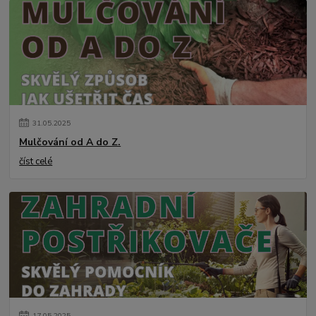
31
.
05
.
2025
Mulčování od A do Z.
číst celé
17
.
05
.
2025