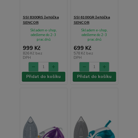
SSI 8300RS žehlička
SSI 6100GR žehlička
SENCOR
SENCOR
Skladem e-shop,
Skladem e-shop,
odešleme do 2-3
odešleme do 2-3
prac.dnů
prac.dnů
999 Kč
699 Kč
826 Kč
bez
578 Kč
bez
DPH
DPH
Přidat do košíku
Přidat do košíku