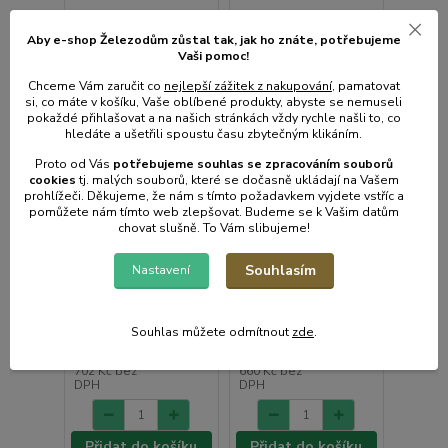
Aby e-shop Železodům zůstal tak, jak ho znáte, potřebujeme
Vaši pomoc!
Chceme Vám zaručit co
nejlepší zážitek z nakupování
, pamatovat
si, co máte v košíku, Vaše oblíbené produkty, abyste se nemuseli
pokaždé přihlašovat a na našich stránkách vždy rychle našli to, co
hledáte a ušetřili spoustu času zbytečným klikáním.
Proto od Vás
potřebujeme souhlas s
e
zpracováním souborů
cookies
t
j. malých souborů, které se dočasně ukládají na Vašem
prohlížeči. Děkujeme, že nám s tímto požadavkem vyjdete vstříc a
pomůžete nám tímto web zlepšovat. Budeme se k Vašim datům
chovat slušně. To Vám slibujeme!
SSI 3520RS žehlička
SSI 8710VT Žehlička
Souhlasím
Nastavení
SENCOR
SENCOR
Skladem e-shop,
Skladem e-shop,
odešleme do 2-3
odešleme do 2-3
prac.dnů
prac.dnů
Souhlas můžete odmítnout
zde
.
849 Kč
799 Kč
702 Kč
bez
660 Kč
bez
DPH
DPH
Přidat do košíku
Přidat do košíku