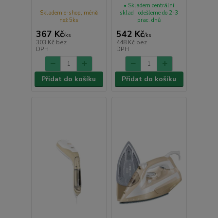
• Skladem centrální
Skladem e-shop, méně
sklad | odešleme do 2-3
než 5ks
prac. dnů
367 Kč
542 Kč
/
ks
/
ks
303 Kč
bez
448 Kč
bez
DPH
DPH
Přidat do košíku
Přidat do košíku