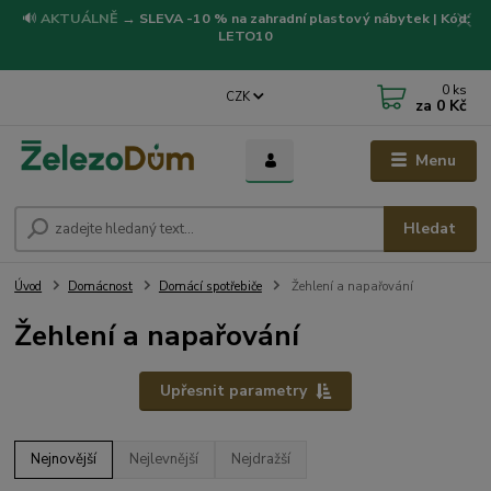
🔊
AKTUÁLNĚ
→
SLEVA -10 % na zahradní plastový nábytek | Kód:
LETO10
0
ks
CZK
za
0 Kč
Menu
Hledat
Úvod
Domácnost
Domácí spotřebiče
Žehlení a napařování
Žehlení a napařování
Upřesnit parametry
Nejnovější
Nejlevnější
Nejdražší