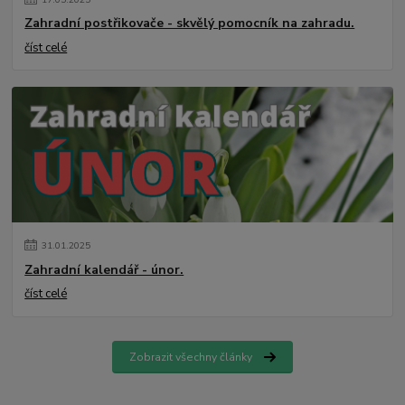
Zahradní postřikovače - skvělý pomocník na zahradu.
číst celé
31
.
01
.
2025
Zahradní kalendář - únor.
číst celé
Zobrazit všechny články