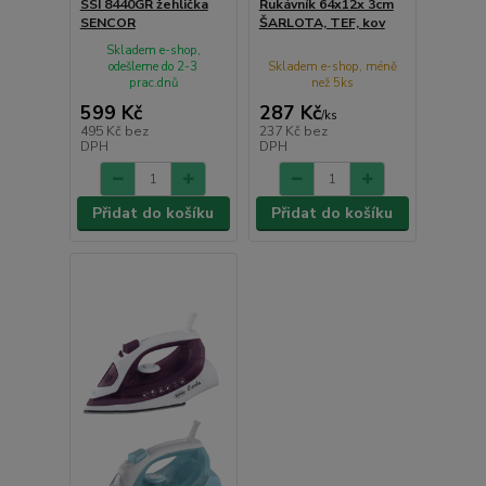
SSI 8440GR žehlička
Rukávník 64x12x 3cm
SENCOR
ŠARLOTA, TEF, kov
Skladem e-shop,
odešleme do 2-3
Skladem e-shop, méně
prac.dnů
než 5ks
599 Kč
287 Kč
/
ks
495 Kč
bez
237 Kč
bez
DPH
DPH
Přidat do košíku
Přidat do košíku