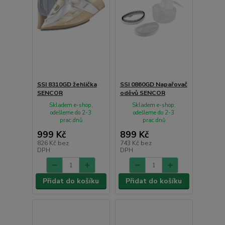
SSI 8310GD žehlička
SSI 0860GD Napařovač
SENCOR
oděvů SENCOR
Skladem e-shop,
Skladem e-shop,
odešleme do 2-3
odešleme do 2-3
prac.dnů
prac.dnů
999 Kč
899 Kč
826 Kč
bez
743 Kč
bez
DPH
DPH
Přidat do košíku
Přidat do košíku