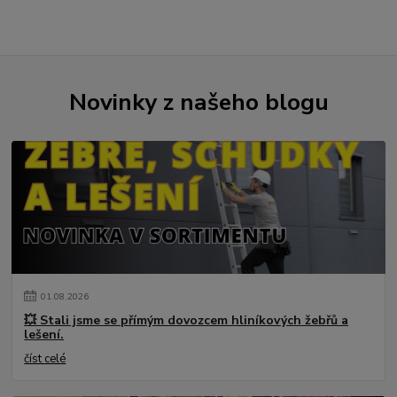
Novinky z našeho blogu
01
.
08
.
2026
💥 Stali jsme se přímým dovozcem hliníkových žebřů a
lešení.
číst celé