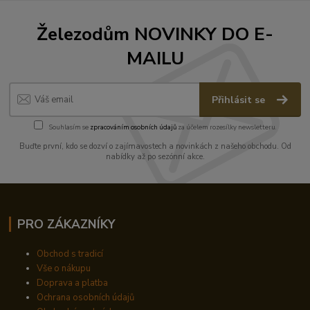
Železodům NOVINKY DO E-
MAILU
Přihlásit se
Souhlasím se
zpracováním osobních údajů
za účelem rozesílky newsletteru.
Buďte první, kdo se dozví o zajímavostech a novinkách z našeho obchodu. Od
nabídky až po sezónní akce.
PRO ZÁKAZNÍKY
Obchod s tradicí
Vše o nákupu
Doprava a platba
Ochrana osobních údajů