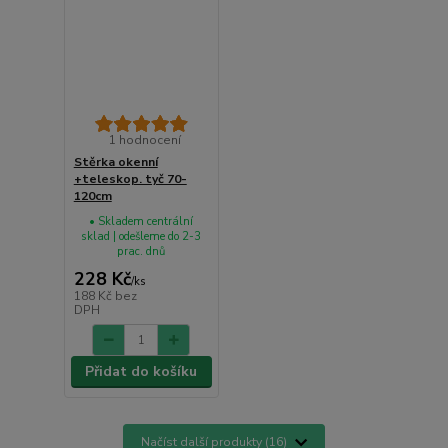
1 hodnocení
Stěrka okenní
+teleskop. tyč 70-
120cm
• Skladem centrální
sklad | odešleme do 2-3
prac. dnů
228 Kč
/
ks
188 Kč
bez
DPH
Přidat do košíku
Načíst další produkty (16)