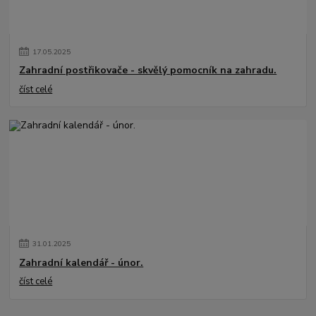
17
.
05
.
2025
Zahradní postřikovače - skvělý pomocník na zahradu.
číst celé
31
.
01
.
2025
Zahradní kalendář - únor.
číst celé