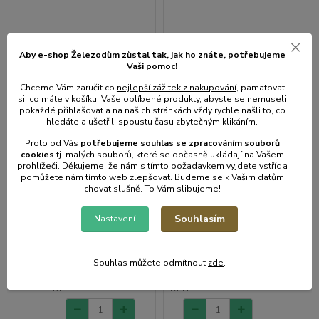
Aby e-shop Železodům zůstal tak, jak ho znáte, potřebujeme
Vaši pomoc!
Chceme Vám zaručit co
nejlepší zážitek z nakupování
, pamatovat
si, co máte v košíku, Vaše oblíbené produkty, abyste se nemuseli
pokaždé přihlašovat a na našich stránkách vždy rychle našli to, co
hledáte a ušetřili spoustu času zbytečným klikáním.
Proto od Vás
potřebujeme souhlas s
e
zpracováním souborů
cookies
t
j. malých souborů, které se dočasně ukládají na Vašem
prohlížeči. Děkujeme, že nám s tímto požadavkem vyjdete vstříc a
pomůžete nám tímto web zlepšovat. Budeme se k Vašim datům
Stěrka okenní 24cm +
čistič žaluzií 28x11cm,
chovat slušně. To Vám slibujeme!
molitan, teleskop.hůl
mikrovlákno, MIX
70-120cm, kov
barev, plast/kov
Souhlasím
Nastavení
• Skladem centrální
• Skladem centrální
sklad | odešleme do 2-3
sklad | odešleme do 2-3
prac. dnů
prac. dnů
Souhlas můžete odmítnout
zde
.
128 Kč
70 Kč
/
ks
/
ks
106 Kč
bez
58 Kč
bez
DPH
DPH