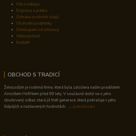
Vše o nákupu
Doprava a platba
Ochrana osobních údajů
Obchodní podmínky
Odstoupení od smlouvy
Velkoobchod
Kontakt
OBCHOD S TRADICÍ
Železodům je rodinná firma, která byla založena naším pradědem
Arnoštem Hofírkem před 89 lety. V současné době se o jeho
zbudovaný odkaz stará již třetí generace, která pokračuje v jeho
šlépějích a nastavených hodnotách..
→ pokračování