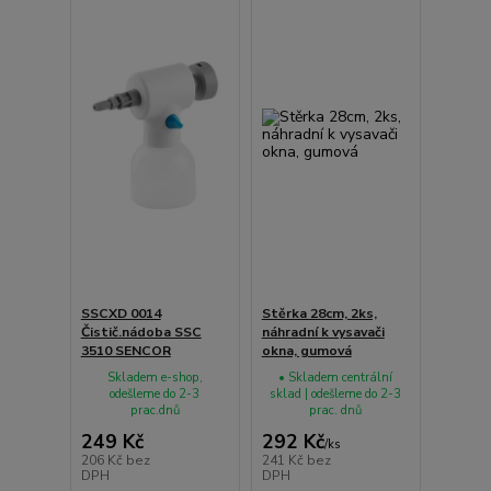
SSCXD 0014
Stěrka 28cm, 2ks,
Čistič.nádoba SSC
náhradní k vysavači
3510 SENCOR
okna, gumová
Skladem e-shop,
• Skladem centrální
odešleme do 2-3
sklad | odešleme do 2-3
prac.dnů
prac. dnů
249 Kč
292 Kč
/
ks
206 Kč
bez
241 Kč
bez
DPH
DPH