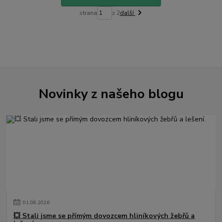
strana
z 2
další
Novinky z našeho blogu
01
.
08
.
2026
💥 Stali jsme se přímým dovozcem hliníkových žebřů a