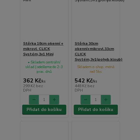
Stěrka 18cm okenní +
Stěrka 30cm
mikrovl. CLICK
okenní+mikrovl.33cm
Systém,3v1 Mini
CLICK
Systém,3v1(pohyb.kloub)
• Skladem centrální
sklad | odešleme do 2-3
Skladem e-shop, méně
prac. dnů
než 5ks
362 Kč
542 Kč
/
ks
/
ks
299 Kč
bez
448 Kč
bez
DPH
DPH
Přidat do košíku
Přidat do košíku