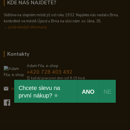
KDE NÁS NAJDETE?
Sídlíme na stejném místě již od roku 1932. Najdete nás nedalo Brna,
konkrétně ve městě Újezd u Brna na ulici nám. sv. Jána, 35.
→
podrobnější informace
Kontakty
Adam Fila, e-shop
+420 728 403 492
⏰ každý pracovní den od 9-15 hod.
Chcete slevu na
info@zelezodum.cz
ANO
NE
první nákup? ⭐