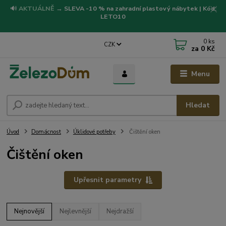
🔊
AKTUÁLNĚ
→
SLEVA -10 % na zahradní plastový nábytek | Kód:
LETO10
0
ks
CZK
za
0 Kč
Menu
Hledat
Úvod
Domácnost
Úklidové potřeby
Čištění oken
Čištění oken
Upřesnit parametry
Nejnovější
Nejlevnější
Nejdražší