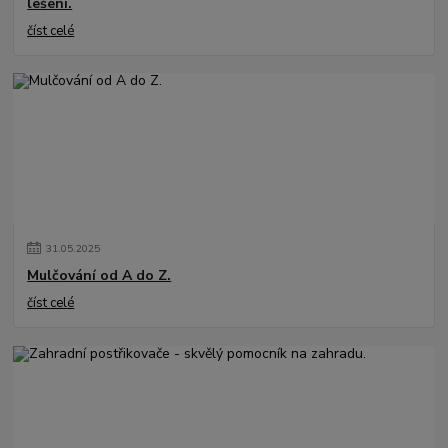
lešení.
číst celé
31
.
05
.
2025
Mulčování od A do Z.
číst celé