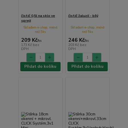
čistič 0,5l na sklo ve
čistič žaluzií - bílý
spreji
Skladem e-shop, méně
Skladem e-shop, méně
než 5ks
než 5ks
209 Kč
246 Kč
/
ks
/
ks
173 Kč
bez
203 Kč
bez
DPH
DPH
Přidat do košíku
Přidat do košíku