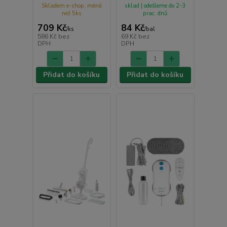
Skladem e-shop, méně
sklad | odešleme do 2-3
než 5ks
prac. dnů
709 Kč
84 Kč
/
ks
/
bal
586 Kč
bez
69 Kč
bez
DPH
DPH
Přidat do košíku
Přidat do košíku