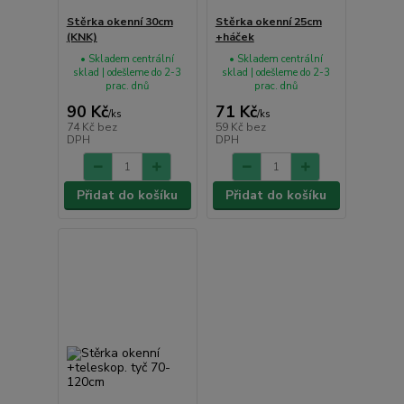
Stěrka okenní 30cm
Stěrka okenní 25cm
(KNK)
+háček
• Skladem centrální
• Skladem centrální
sklad | odešleme do 2-3
sklad | odešleme do 2-3
prac. dnů
prac. dnů
90 Kč
71 Kč
/
ks
/
ks
74 Kč
bez
59 Kč
bez
DPH
DPH
Přidat do košíku
Přidat do košíku