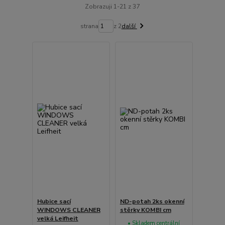
Zobrazuji 1-21 z 37
strana
z 2
další
Hubice sací
ND-potah 2ks okenní
WINDOWS CLEANER
stěrky KOMBI cm
velká Leifheit
• Skladem centrální