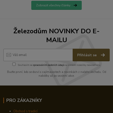
Zobrazit všechny články
Železodům NOVINKY DO E-
MAILU
Přihlásit se
Souhlasím se
zpracováním osobních údajů
za účelem rozesílky newsletteru.
Buďte první, kdo se dozví o zajímavostech a novinkách z našeho obchodu. Od
nabídky až po sezónní akce.
PRO ZÁKAZNÍKY
Obchod s tradicí