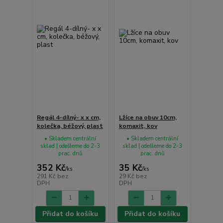
Regál 4-dílný- x x cm,
Lžíce na obuv 10cm,
kolečka, béžový, plast
komaxit, kov
• Skladem centrální
• Skladem centrální
sklad | odešleme do 2-3
sklad | odešleme do 2-3
prac. dnů
prac. dnů
352 Kč
35 Kč
/
ks
/
ks
291 Kč
bez
29 Kč
bez
DPH
DPH
Přidat do košíku
Přidat do košíku