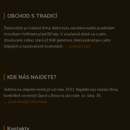
OBCHOD S TRADICÍ
Železodům je rodinná firma, která byla založena naším pradědem
Arnoštem Hofírkem před 89 lety. V současné době se o jeho
zbudovaný odkaz stará již třetí generace, která pokračuje v jeho
šlépějích a nastavených hodnotách..
→ pokračování
KDE NÁS NAJDETE?
Sídlíme na stejném místě již od roku 1932. Najdete nás nedalo Brna,
konkrétně ve městě Újezd u Brna na ulici nám. sv. Jána, 35.
→
podrobnější informace
Kontakty