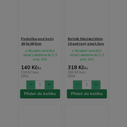
Podložka pod boty
Botník 50x24x130cm
49,5x38,5cm
10.patrový, plast/kov
• Skladem centrální
• Skladem centrální
sklad | odešleme do 2-3
sklad | odešleme do 2-3
prac. dnů
prac. dnů
140 Kč
318 Kč
/
ks
/
ks
116 Kč
bez
263 Kč
bez
DPH
DPH
Přidat do košíku
Přidat do košíku