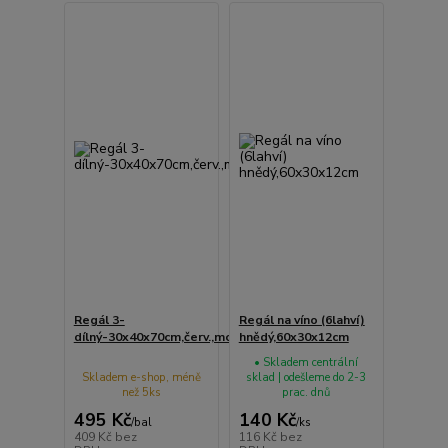
Regál 3-
Regál na víno (6lahví)
dílný-30x40x70cm,červ.,modrý,zel.poj.,plast
hnědý,60x30x12cm
• Skladem centrální
Skladem e-shop, méně
sklad | odešleme do 2-3
než 5ks
prac. dnů
495 Kč
140 Kč
/
bal
/
ks
409 Kč
bez
116 Kč
bez