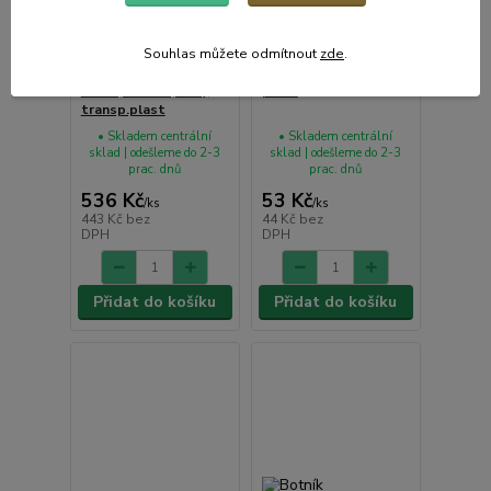
Souhlas můžete odmítnout
zde
.
Regál 4-dílný
Lžíce na obuv 63cm,
50x19,5x80cm, úzký,
plast
transp.plast
• Skladem centrální
• Skladem centrální
sklad | odešleme do 2-3
sklad | odešleme do 2-3
prac. dnů
prac. dnů
536 Kč
53 Kč
/
ks
/
ks
443 Kč
bez
44 Kč
bez
DPH
DPH
Přidat do košíku
Přidat do košíku