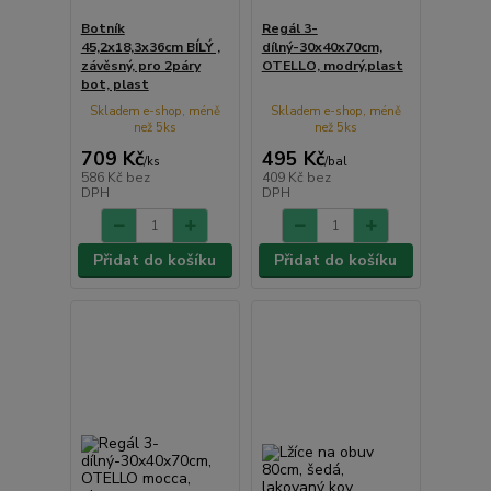
Botník
Regál 3-
45,2x18,3x36cm BÍLÝ ,
dílný-30x40x70cm,
závěsný, pro 2páry
OTELLO, modrý,plast
bot, plast
Skladem e-shop, méně
Skladem e-shop, méně
než 5ks
než 5ks
709 Kč
495 Kč
/
ks
/
bal
586 Kč
bez
409 Kč
bez
DPH
DPH
Přidat do košíku
Přidat do košíku