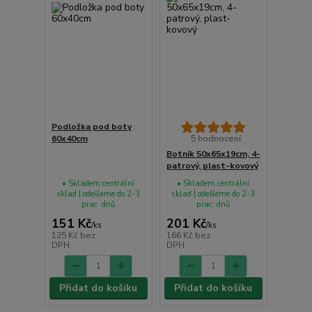
Podložka pod boty
60x40cm
5 hodnocení
Botník 50x65x19cm, 4-
patrový, plast-kovový
• Skladem centrální
• Skladem centrální
sklad | odešleme do 2-3
sklad | odešleme do 2-3
prac. dnů
prac. dnů
151 Kč
201 Kč
/
ks
/
ks
125 Kč
bez
166 Kč
bez
DPH
DPH
Přidat do košíku
Přidat do košíku