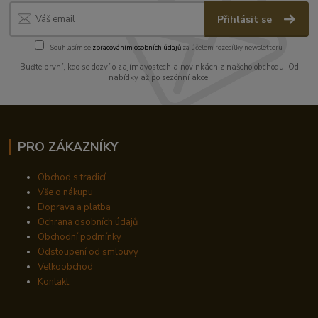
Přihlásit se
Souhlasím se
zpracováním osobních údajů
za účelem rozesílky newsletteru.
Buďte první, kdo se dozví o zajímavostech a novinkách z našeho obchodu. Od
nabídky až po sezónní akce.
PRO ZÁKAZNÍKY
Obchod s tradicí
Vše o nákupu
Doprava a platba
Ochrana osobních údajů
Obchodní podmínky
Odstoupení od smlouvy
Velkoobchod
Kontakt