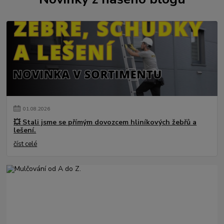
01
.
08
.
2026
💥 Stali jsme se přímým dovozcem hliníkových žebřů a
lešení.
číst celé