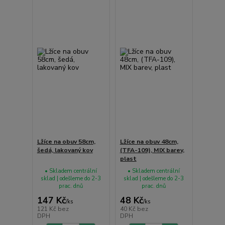
Lžíce na obuv 58cm,
Lžíce na obuv 48cm,
šedá, lakovaný kov
(TFA-109), MIX barev,
plast
• Skladem centrální
• Skladem centrální
sklad | odešleme do 2-3
sklad | odešleme do 2-3
prac. dnů
prac. dnů
147 Kč
48 Kč
/
ks
/
ks
121 Kč
bez
40 Kč
bez
DPH
DPH