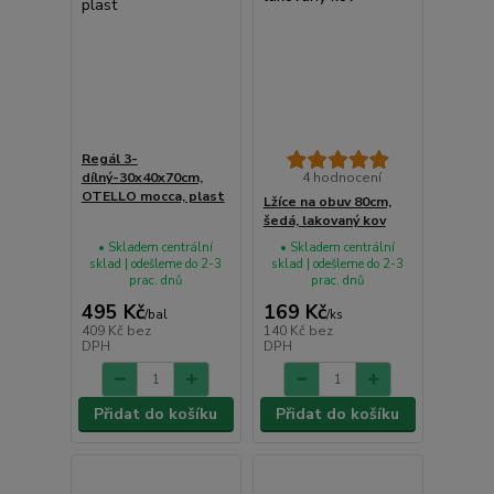
Regál 3-
dílný-30x40x70cm,
4 hodnocení
OTELLO mocca, plast
Lžíce na obuv 80cm,
šedá, lakovaný kov
• Skladem centrální
• Skladem centrální
sklad | odešleme do 2-3
sklad | odešleme do 2-3
prac. dnů
prac. dnů
495 Kč
169 Kč
/
bal
/
ks
409 Kč
bez
140 Kč
bez
DPH
DPH
Přidat do košíku
Přidat do košíku