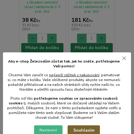
• Skladem centrální
• Skladem centrální
sklad | odešleme do 2-3
sklad | odešleme do 2-3
prac. dnů
prac. dnů
38 Kč
181 Kč
/
ks
/
ks
31 Kč
bez
150 Kč
bez
DPH
DPH
Přidat do košíku
Přidat do košíku
Aby e-shop Železodům zůstal tak, jak ho znáte, potřebujeme
Vaši pomoc!
Chceme Vám zaručit co
nejlepší zážitek z nakupování
, pamatovat
si, co máte v košíku, Vaše oblíbené produkty, abyste se nemuseli
pokaždé přihlašovat a na našich stránkách vždy rychle našli to, co
hledáte a ušetřili spoustu času zbytečným klikáním.
Proto od Vás
potřebujeme souhlas s
e
zpracováním souborů
cookies
t
j. malých souborů, které se dočasně ukládají na Vašem
prohlížeči. Děkujeme, že nám s tímto požadavkem vyjdete vstříc a
pomůžete nám tímto web zlepšovat. Budeme se k Vašim datům
chovat slušně. To Vám slibujeme!
Souhlasím
Nastavení