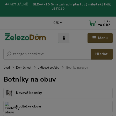
🔊
AKTUÁLNĚ
→
SLEVA -10 % na zahradní plastový nábytek | Kód:
LETO10
0
ks
CZK
za
0 Kč
Menu
Hledat
Úvod
Domácnost
Úklidové potřeby
Botníky na obuv
Botníky na obuv
Kovové botníky
Podložky obuvi