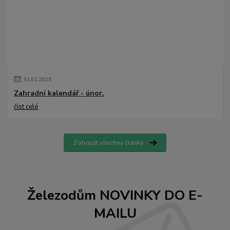
31
.
01
.
2025
Zahradní kalendář - únor.
číst celé
Zobrazit všechny články
Železodům NOVINKY DO E-
MAILU