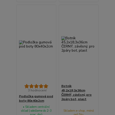
Botník
3 hodnocení
45,2x18,3x36cm
ČERNÝ, závěsný, pro
Podložka gumová pod
2páry bot, plast
boty 80x40x2cm
• Skladem centrální
sklad | odešleme do 2-3
Skladem e-shop, méně
prac. dnů
než 5ks