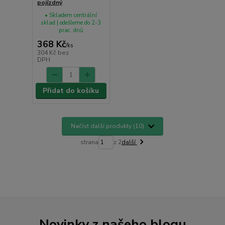
pojízdný
• Skladem centrální
sklad | odešleme do 2-3
prac. dnů
368 Kč
/
ks
304 Kč
bez
DPH
Přidat do košíku
Načíst další produkty (10)
strana
z 2
další
Novinky z našeho blogu