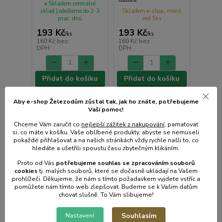
• Skladem centrální
sklad | odešleme do 2-3
Skladem e-shop, méně
prac. dnů
než 5ks
193 Kč
193 Kč
/
ks
/
ks
160 Kč
bez
160 Kč
bez
DPH
DPH
Přidat do košíku
Přidat do košíku
Aby e-shop Železodům zůstal tak, jak ho znáte, potřebujeme
Vaši pomoc!
Chceme Vám zaručit co
nejlepší zážitek z nakupování
, pamatovat
si, co máte v košíku, Vaše oblíbené produkty, abyste se nemuseli
pokaždé přihlašovat a na našich stránkách vždy rychle našli to, co
hledáte a ušetřili spoustu času zbytečným klikáním.
Proto od Vás
potřebujeme souhlas s
e
zpracováním souborů
cookies
t
j. malých souborů, které se dočasně ukládají na Vašem
prohlížeči. Děkujeme, že nám s tímto požadavkem vyjdete vstříc a
pomůžete nám tímto web zlepšovat. Budeme se k Vašim datům
chovat slušně. To Vám slibujeme!
Souhlasím
Nastavení