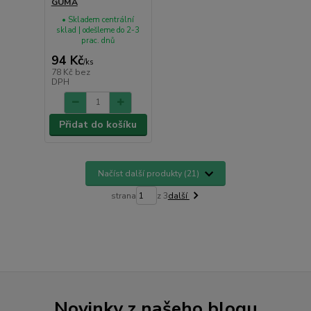
GUMA
• Skladem centrální
sklad | odešleme do 2-3
prac. dnů
94 Kč
/
ks
78 Kč
bez
DPH
Přidat do košíku
Načíst další produkty (21)
strana
z 3
další
Novinky z našeho blogu