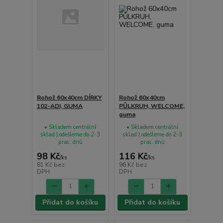
Rohož 60x40cm DÍRKY
Rohož 60x40cm
102-ADI, GUMA
PŮLKRUH, WELCOME,
guma
• Skladem centrální
• Skladem centrální
sklad | odešleme do 2-3
sklad | odešleme do 2-3
prac. dnů
prac. dnů
98 Kč
116 Kč
/
ks
/
ks
81 Kč
bez
96 Kč
bez
DPH
DPH
Přidat do košíku
Přidat do košíku