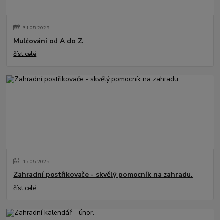
31
.
05
.
2025
Mulčování od A do Z.
číst celé
17
.
05
.
2025
Zahradní postřikovače - skvělý pomocník na zahradu.
číst celé