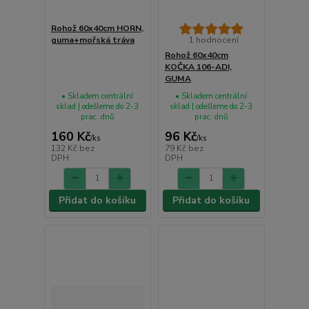
Rohož 60x40cm HORN,
guma+mořská tráva
1 hodnocení
Rohož 60x40cm
KOČKA 106-ADI,
GUMA
• Skladem centrální
• Skladem centrální
sklad | odešleme do 2-3
sklad | odešleme do 2-3
prac. dnů
prac. dnů
160 Kč
96 Kč
/
ks
/
ks
132 Kč
bez
79 Kč
bez
DPH
DPH
Přidat do košíku
Přidat do košíku