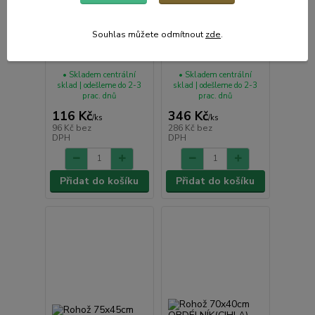
Souhlas můžete odmítnout
zde
.
Rohož 60x40cm
Rohož 100x60cm PIN
STOPY, PP+kokos
419, GUMA
• Skladem centrální
• Skladem centrální
sklad | odešleme do 2-3
sklad | odešleme do 2-3
prac. dnů
prac. dnů
116 Kč
346 Kč
/
ks
/
ks
96 Kč
bez
286 Kč
bez
DPH
DPH
Přidat do košíku
Přidat do košíku