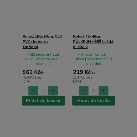
Rohož 150x90cm, CLIN
Rohož 75x45cm
PVC+koberec,
PŮLKRUH VĚJÍŘ hnědá,
tm.šedá
K-602-2
• Skladem centrální
• Skladem centrální
sklad | odešleme do 2-3
sklad | odešleme do 2-3
prac. dnů
prac. dnů
561 Kč
219 Kč
/
ks
/
ks
464 Kč
bez
181 Kč
bez
DPH
DPH
Přidat do košíku
Přidat do košíku