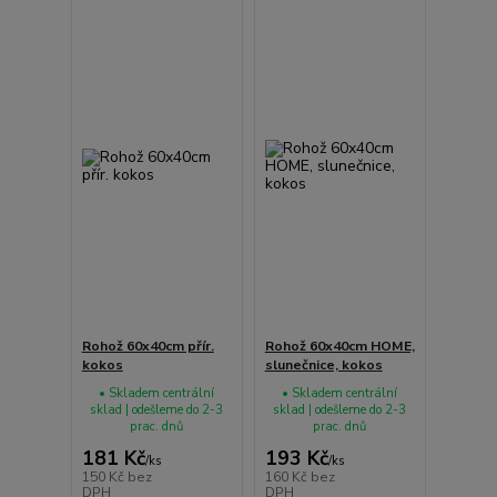
Rohož 60x40cm přír.
Rohož 60x40cm HOME,
kokos
slunečnice, kokos
• Skladem centrální
• Skladem centrální
sklad | odešleme do 2-3
sklad | odešleme do 2-3
prac. dnů
prac. dnů
181 Kč
193 Kč
/
ks
/
ks
150 Kč
bez
160 Kč
bez
DPH
DPH