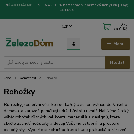
🔊
AKTUÁLNĚ
→
SLEVA -10 % na zahradní plastový nábytek | Kód:
LETO10
0
ks
CZK
za
0 Kč
Menu
Hledat
Úvod
Domácnost
Rohožky
Rohožky
Rohožky
jsou první věcí, kterou každý uvidí při vstupu do Vašeho
domova, a zároveň pomáhají udržet čistotu uvnitř. Nabízíme široký
výběr rohožek různých
velikostí
,
materiálů
a
designů
, které
skvěle zachytí nečistoty a dodají Vašemu vstupnímu prostoru
osobitý styl. Vyberte si
rohožku
, která bude praktická a zároveň