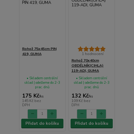
Rohož 75x45cm PIN
419, GUMA
1 hodnocení
Rohož 70x40cm
OBDÉLNÍK(CIHLA)
119-ADI, GUMA
• Skladem centrální
• Skladem centrální
sklad | odešleme do 2-3
sklad | odešleme do 2-3
prac. dnů
prac. dnů
175 Kč
132 Kč
/
ks
/
ks
145 Kč
bez
109 Kč
bez
DPH
DPH
Přidat do košíku
Přidat do košíku