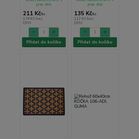
prac. dnů
prac. dnů
211 Kč
135 Kč
/
ks
/
ks
174 Kč
bez
112 Kč
bez
DPH
DPH
Přidat do košíku
Přidat do košíku