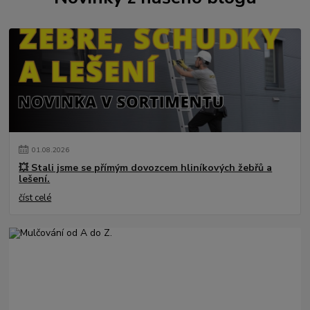
01
.
08
.
2026
💥 Stali jsme se přímým dovozcem hliníkových žebřů a
lešení.
číst celé