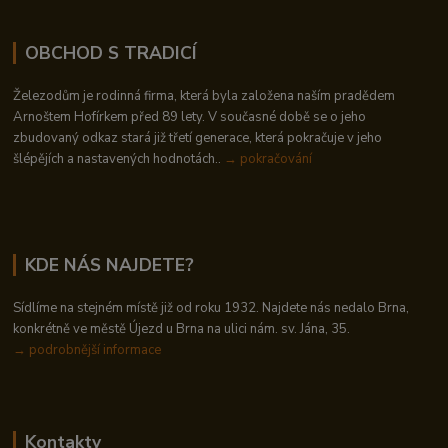
OBCHOD S TRADICÍ
Železodům je rodinná firma, která byla založena naším pradědem
Arnoštem Hofírkem před 89 lety. V současné době se o jeho
zbudovaný odkaz stará již třetí generace, která pokračuje v jeho
šlépějích a nastavených hodnotách..
→ pokračování
KDE NÁS NAJDETE?
Sídlíme na stejném místě již od roku 1932. Najdete nás nedalo Brna,
konkrétně ve městě Újezd u Brna na ulici nám. sv. Jána, 35.
→
podrobnější informace
Kontakty