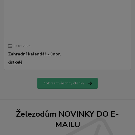
31
.
01
.
2025
Zahradní kalendář - únor.
číst celé
Zobrazit všechny články
Železodům NOVINKY DO E-
MAILU