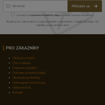
Přihlásit se
Souhlasím se
zpracováním osobních údajů
za účelem rozesílky newsletteru.
Buďte první, kdo se dozví o zajímavostech a novinkách z našeho obchodu. Od
nabídky až po sezónní akce.
PRO ZÁKAZNÍKY
Obchod s tradicí
Vše o nákupu
Doprava a platba
Ochrana osobních údajů
Obchodní podmínky
Odstoupení od smlouvy
Velkoobchod
Kontakt