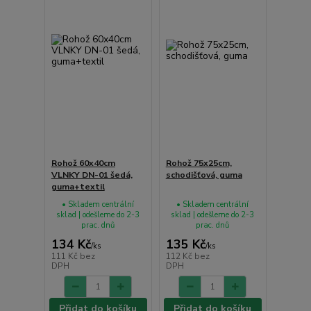
Rohož 60x40cm
Rohož 75x25cm,
VLNKY DN-01 šedá,
schodišťová, guma
guma+textil
• Skladem centrální
• Skladem centrální
sklad | odešleme do 2-3
sklad | odešleme do 2-3
prac. dnů
prac. dnů
134 Kč
135 Kč
/
ks
/
ks
111 Kč
bez
112 Kč
bez
DPH
DPH
Přidat do košíku
Přidat do košíku