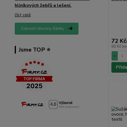
hliníkových žebřů a lešení.
číst celé
Zobrazit všechny články
72 Kč
60 Kč
be
Jsme TOP ⭐️
Přid