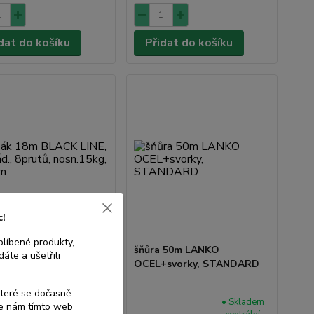
dat do košíku
Přidat do košíku
c!
blíbené produkty,
 18m BLACK LINE,
šňůra 50m LANKO
áte a ušetřili
ád., 8prutů, nosn.15kg,
OCEL+svorky, STANDARD
m
které se dočasně
• Skladem
• Skladem
te nám tímto web