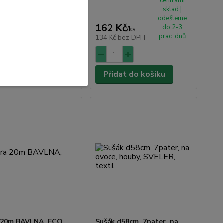
centrální
centrální
sklad |
sklad |
odešleme
odešleme
 Kč
162 Kč
do 2-3
do 2-3
/
ks
/
ks
prac. dnů
prac. dnů
č
bez DPH
134 Kč
bez DPH
dat do košíku
Přidat do košíku
 20m BAVLNA, ECO
Sušák d58cm, 7pater, na