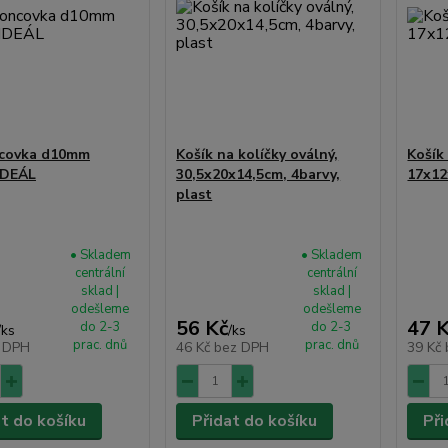
covka d10mm
Košík na kolíčky oválný,
Košík 
IDEÁL
30,5x20x14,5cm, 4barvy,
17x12
plast
• Skladem
• Skladem
centrální
centrální
sklad |
sklad |
odešleme
odešleme
56 Kč
47 
do 2-3
do 2-3
/
ks
/
ks
prac. dnů
prac. dnů
 DPH
46 Kč
bez DPH
39 Kč
at do košíku
Přidat do košíku
Při