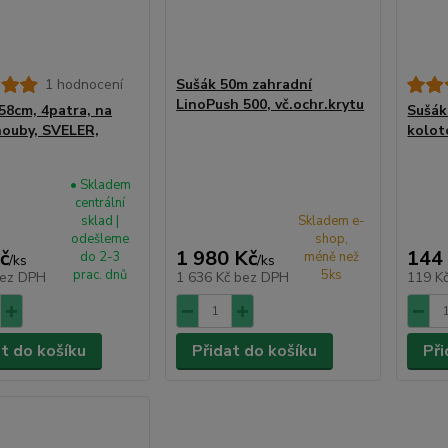
1 hodnocení
Sušák 50m zahradní
LinoPush 500, vč.ochr.krytu
58cm, 4patra, na
Sušák
houby, SVELER,
kolot
• Skladem
centrální
sklad |
Skladem e-
odešleme
shop,
č
1 980 Kč
144
do 2-3
méně než
/
ks
/
ks
prac. dnů
5ks
ez DPH
1 636 Kč
bez DPH
119 K
at do košíku
Přidat do košíku
Při