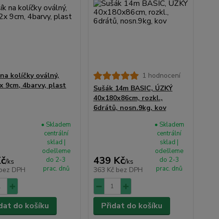
na kolíčky oválný,
1 hodnocení
x 9cm, 4barvy, plast
Sušák 14m BASIC, ÚZKÝ
40x180x86cm, rozkl.,
6drátů, nosn.9kg, kov
• Skladem
• Skladem
centrální
centrální
sklad |
sklad |
odešleme
odešleme
Kč
439 Kč
do 2-3
do 2-3
/
ks
/
ks
prac. dnů
prac. dnů
bez DPH
363 Kč
bez DPH
dat do košíku
Přidat do košíku