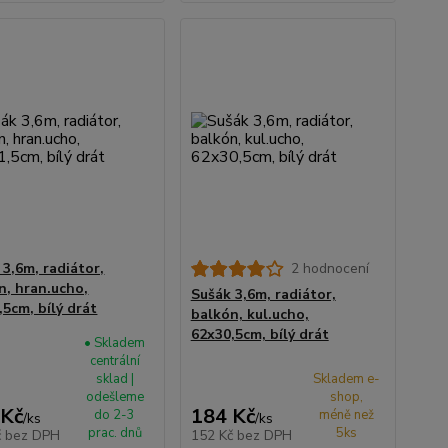
 3,6m, radiátor,
2 hodnocení
n, hran.ucho,
Sušák 3,6m, radiátor,
,5cm, bílý drát
balkón, kul.ucho,
62x30,5cm, bílý drát
• Skladem
centrální
sklad |
Skladem e-
odešleme
shop,
 Kč
184 Kč
do 2-3
méně než
/
ks
/
ks
prac. dnů
5ks
č
bez DPH
152 Kč
bez DPH