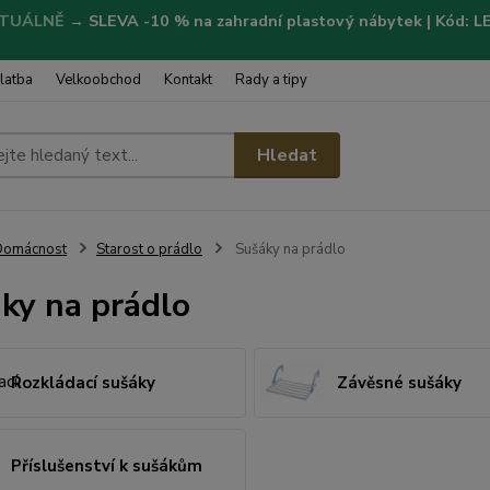
TUÁLNĚ
→
SLEVA -10 % na zahradní plastový nábytek | Kód: 
latba
Velkoobchod
Kontakt
Rady a tipy
Hledat
Domácnost
Starost o prádlo
Sušáky na prádlo
ky na prádlo
Rozkládací sušáky
Závěsné sušáky
Příslušenství k sušákům