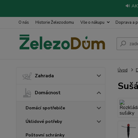
🔊
AK
O nás
Historie Železodomu
Vše o nákupu
Doprava a p
Úvod
Zahrada
Sušá
Domácnost
Domácí spotřebiče
Úklidové potřeby
Poštovní schránky