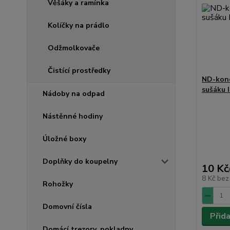
Věšáky a ramínka
Kolíčky na prádlo
Odžmolkovače
Čistící prostředky
ND-kon
sušáku 
Nádoby na odpad
Nástěnné hodiny
Úložné boxy
Doplňky do koupelny
10 Kč
8 Kč
bez
Rohožky
Domovní čísla
Přid
Domácí trezory, pokladny