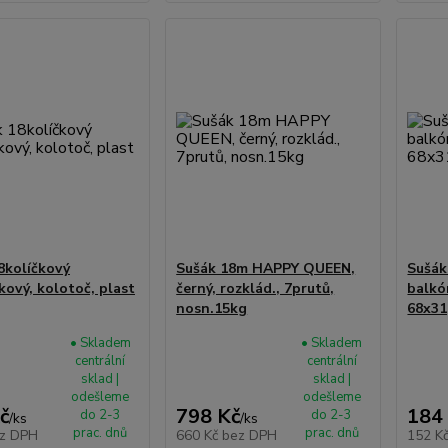
8kolíčkový
Sušák 18m HAPPY QUEEN,
Sušák
kový, kolotoč, plast
černý, rozklád., 7prutů,
balkó
nosn.15kg
68x31
• Skladem
• Skladem
centrální
centrální
sklad |
sklad |
odešleme
odešleme
č
798 Kč
184
do 2-3
do 2-3
/
ks
/
ks
prac. dnů
prac. dnů
z DPH
660 Kč
bez DPH
152 K