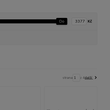
Do
Kč
strana
z 4
další