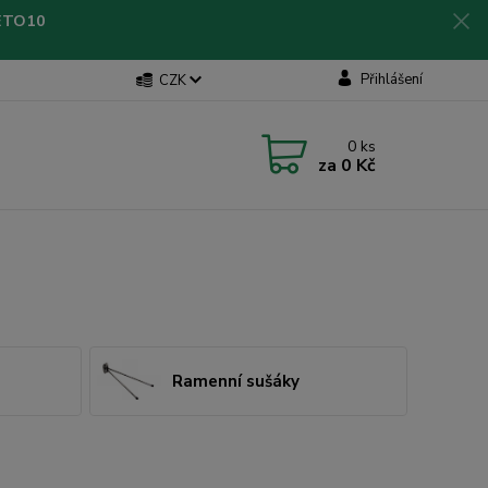
LETO10
Přihlášení
CZK
0
ks
za
0 Kč
Ramenní sušáky