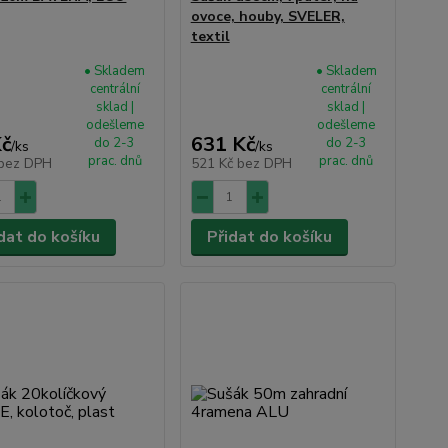
ovoce, houby, SVELER,
textil
• Skladem
• Skladem
centrální
centrální
sklad |
sklad |
odešleme
odešleme
Kč
631 Kč
do 2-3
do 2-3
/
ks
/
ks
prac. dnů
prac. dnů
bez DPH
521 Kč
bez DPH
dat do košíku
Přidat do košíku