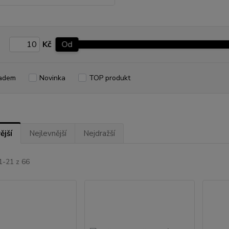
Kč
Od
adem
Novinka
TOP produkt
ější
Nejlevnější
Nejdražší
1-21 z 66