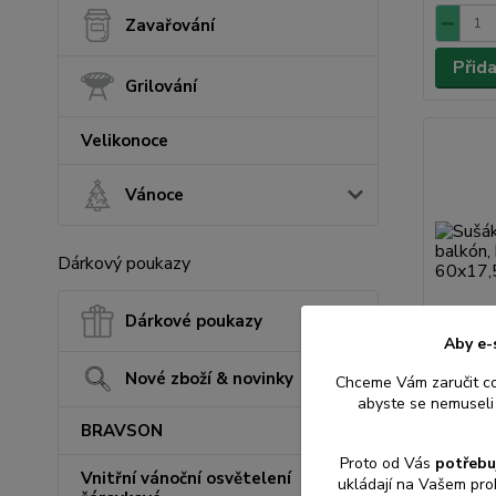
Zavařování
Přid
Grilování
Velikonoce
Vánoce
Dárkový poukazy
Dárkové poukazy
Aby e-
Nové zboží & novinky
Chceme Vám zaručit c
Sušák 2
abyste se nemuseli 
balkón,
BRAVSON
60x17,5
Proto od Vás
potřebu
Vnitřní vánoční osvětelení
ukládají na Vašem pro