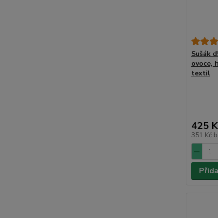
Sušák d
ovoce, 
textil
425 K
351 Kč
b
Přid