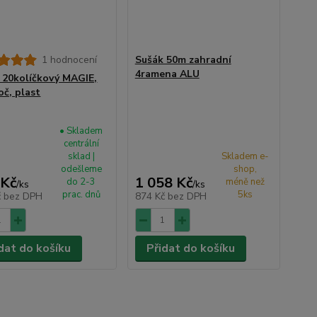
1 hodnocení
Sušák 50m zahradní
4ramena ALU
 20kolíčkový MAGIE,
oč, plast
• Skladem
centrální
sklad |
Skladem e-
odešleme
shop,
 Kč
1 058 Kč
do 2-3
méně než
/
ks
/
ks
prac. dnů
5ks
č
bez DPH
874 Kč
bez DPH
dat do košíku
Přidat do košíku