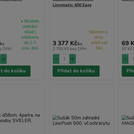
Linomatic 400 Easy
• Skladem
centrální
sklad |
Skladem e-
odešleme
shop,
3 377 Kč
69 
do 2-3
méně než
/
ks
/
ks
prac. dnů
5ks
z DPH
2 791 Kč
bez DPH
57 Kč
at do košíku
Přidat do košíku
Při