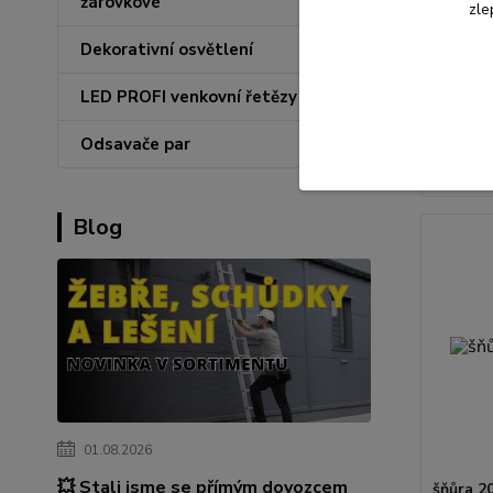
žárovkové
zle
Dekorativní osvětlení
161 K
133 Kč
b
LED PROFI venkovní řetězy
Odsavače par
Přid
Blog
01.08.2026
💥 Stali jsme se přímým dovozcem
šňůra 