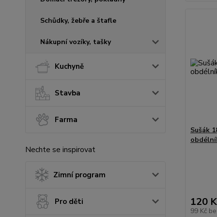
Schůdky, žebře a štafle
Nákupní vozíky, tašky
Kuchyně
Stavba
Farma
Sušák 1
obdélní
Nechte se inspirovat
Zimní program
120 K
Pro děti
99 Kč
be