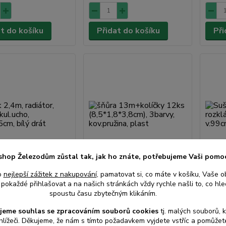
at do košíku
Přidat do košíku
Při
shop Železodům zůstal tak, jak ho znáte, potřebujeme Vaši pomo
o
nejlepší zážitek z nakupování
, pamatovat si, co máte v košíku, Vaše o
,4m, radiátor,
šňůra 13m+kolíčky 12ks
Sušák
pokaždé přihlašovat a na našich stránkách vždy rychle našli to, co hled
 kul.ucho,
(8,5*1,8*3,8cm), 3barvy,
rozkl
spoustu času zbytečným klikáním.
cm, bílý drát
kov.pružina, plast
v.99c
jeme souhlas s
e
zpracováním souborů cookies
t
j. malých souborů, 
• Skladem
• Skladem
hlížeči. Děkujeme, že nám s tímto požadavkem vyjdete vstříc a pomůže