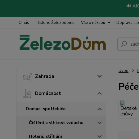
🔊
AK
O nás
Historie Železodomu
Vše o nákupu
Doprava a p
Úvod
Zahrada
Péče
Domácnost
Domácí spotřebiče
Čištění a vlhkost vzduchu
Holení, stříhání