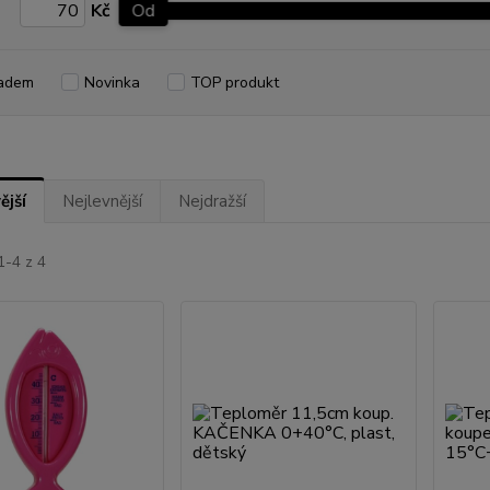
Kč
Od
adem
Novinka
TOP produkt
ější
Nejlevnější
Nejdražší
1-4 z 4