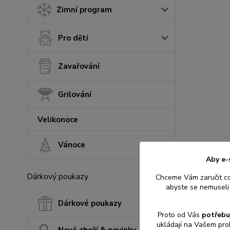
Zimní program
Pro děti
Zavařování
Grilování
Velikonoce
Vánoce
Aby e-
Dárkový poukazy
Chceme Vám zaručit c
abyste se nemuseli 
Dárkové poukazy
Proto od Vás
potřebu
ukládají na Vašem pro