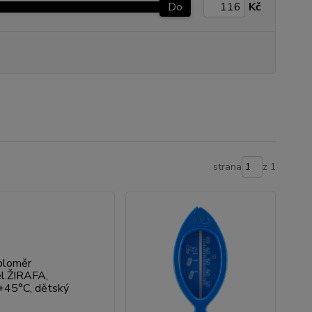
Do
Kč
strana
z 1