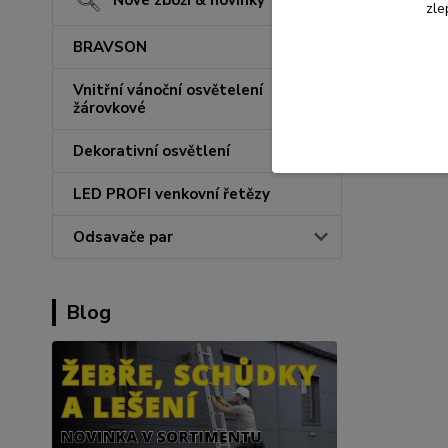
Nové zboží & novinky
zle
BRAVSON
Vnitřní vánoční osvětelení
žárovkové
Dekorativní osvětlení
LED PROFI venkovní řetězy
Odsavače par
Blog