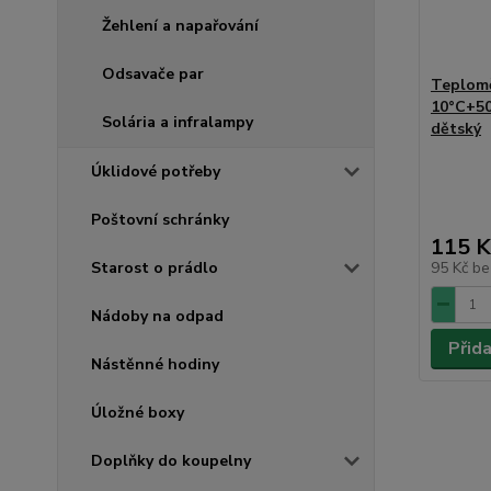
Žehlení a napařování
Odsavače par
Teplomě
10°C+50
Solária a infralampy
dětský
Úklidové potřeby
Poštovní schránky
115 K
Starost o prádlo
95 Kč
be
Nádoby na odpad
Přid
Nástěnné hodiny
Úložné boxy
Doplňky do koupelny