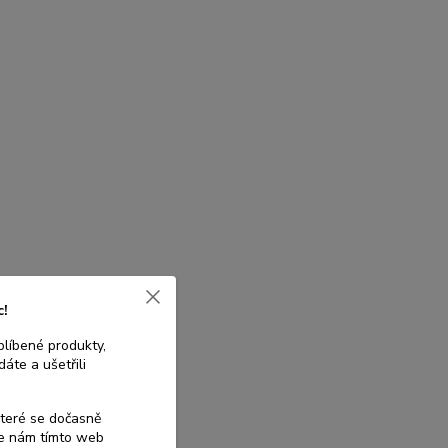
c!
blíbené produkty,
áte a ušetřili
které se dočasně
te nám tímto web