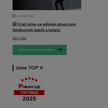
01.08.2026
💥 Stali jsme se přímým dovozcem
hliníkových žebřů a lešení.
číst celé
Zobrazit všechny články
Jsme TOP ⭐️