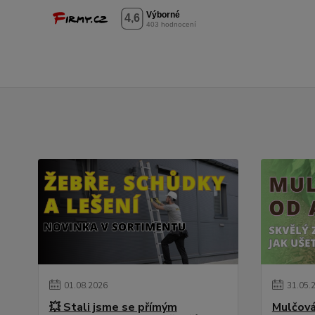
01
.
08
.
2026
31
.
05
.
💥 Stali jsme se přímým
Mulčová