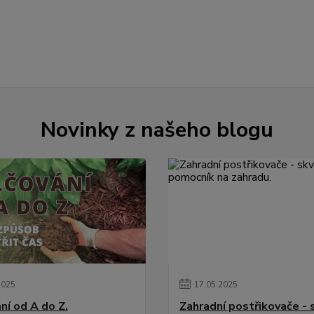
Novinky z našeho blogu
2025
17
.
05
.
2025
ní od A do Z.
Zahradní postřikovače - 