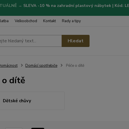
TUÁLNĚ
→
SLEVA -10 % na zahradní plastový nábytek | Kód: 
latba
Velkoobchod
Kontakt
Rady a tipy
Hledat
Domácnost
Domácí spotřebiče
Péče o dítě
 o dítě
Dětské chůvy