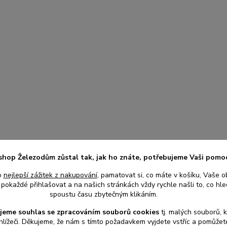
shop Železodům zůstal tak, jak ho znáte, potřebujeme Vaši pomo
o
nejlepší zážitek z nakupování
, pamatovat si, co máte v košíku, Vaše o
pokaždé přihlašovat a na našich stránkách vždy rychle našli to, co hled
spoustu času zbytečným klikáním.
jeme souhlas s
e
zpracováním souborů cookies
t
j. malých souborů, 
hlížeči. Děkujeme, že nám s tímto požadavkem vyjdete vstříc a pomůže