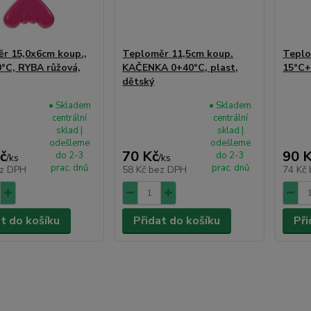
r 15,0x6cm koup.,
Teploměr 11,5cm koup.
Teplo
°C, RYBA růžová,
KAČENKA 0+40°C, plast,
15°C+
dětský
• Skladem
• Skladem
centrální
centrální
sklad |
sklad |
odešleme
odešleme
č
70 Kč
90 
do 2-3
do 2-3
/
ks
/
ks
prac. dnů
prac. dnů
z DPH
58 Kč
bez DPH
74 Kč
at do košíku
Přidat do košíku
Při