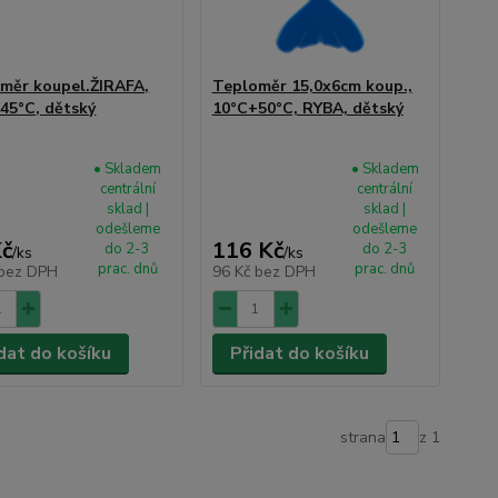
měr koupel.ŽIRAFA,
Teploměr 15,0x6cm koup.,
45°C, dětský
10°C+50°C, RYBA, dětský
• Skladem
• Skladem
centrální
centrální
sklad |
sklad |
odešleme
odešleme
Kč
116 Kč
do 2-3
do 2-3
/
ks
/
ks
prac. dnů
prac. dnů
bez DPH
96 Kč
bez DPH
dat do košíku
Přidat do košíku
strana
z 1