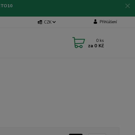
LETO10
Přihlášení
CZK
0
ks
za
0 Kč