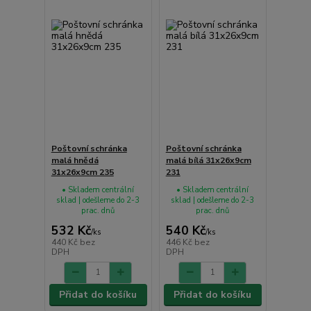
Poštovní schránka
Poštovní schránka
malá hnědá
malá bílá 31x26x9cm
31x26x9cm 235
231
• Skladem centrální
• Skladem centrální
sklad | odešleme do 2-3
sklad | odešleme do 2-3
prac. dnů
prac. dnů
532 Kč
540 Kč
/
ks
/
ks
440 Kč
bez
446 Kč
bez
DPH
DPH
Přidat do košíku
Přidat do košíku