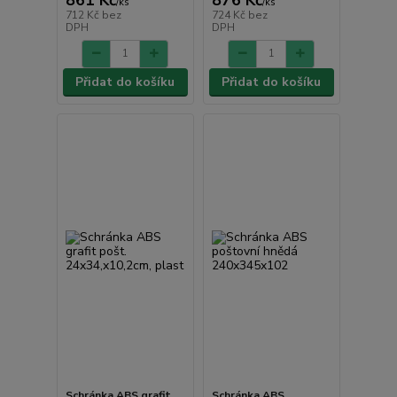
/
ks
/
ks
712 Kč
bez
724 Kč
bez
DPH
DPH
Přidat do košíku
Přidat do košíku
Schránka ABS grafit
Schránka ABS