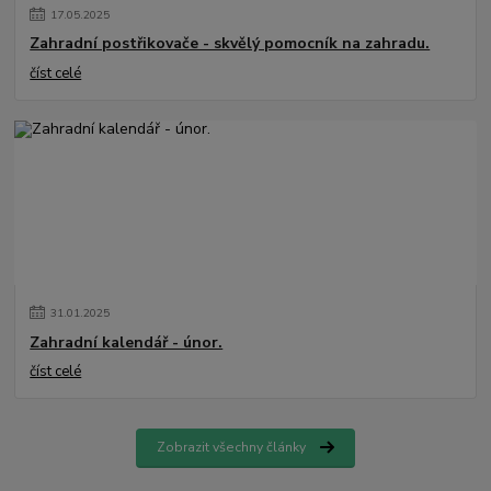
17
.
05
.
2025
Zahradní postřikovače - skvělý pomocník na zahradu.
číst celé
31
.
01
.
2025
Zahradní kalendář - únor.
číst celé
Zobrazit všechny články