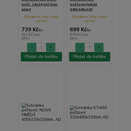
pošt. 24x34,x10,2cm,
poštovní hnědá
plast
240x345x102
Skladem e-shop, méně
Skladem e-shop, méně
než 5ks
než 5ks
739 Kč
699 Kč
/
ks
/
ks
611 Kč
bez
578 Kč
bez
DPH
DPH
Přidat do košíku
Přidat do košíku