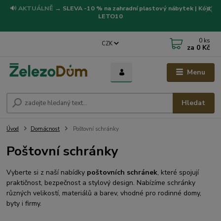
🔊
AKTUÁLNĚ
→
SLEVA -10 % na zahradní plastový nábytek | Kód:
LETO10
0
ks
CZK
za
0 Kč
Menu
Hledat
Úvod
Domácnost
Poštovní schránky
Poštovní schránky
Vyberte si z naší nabídky
poštovních schránek
, které spojují
praktičnost, bezpečnost a stylový design. Nabízíme schránky
různých velikostí, materiálů a barev, vhodné pro rodinné domy,
byty i firmy.