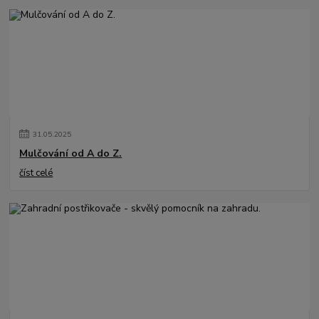
31
.
05
.
2025
Mulčování od A do Z.
číst celé