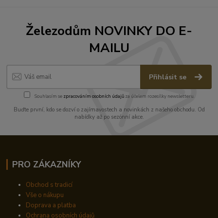
Železodům NOVINKY DO E-
MAILU
Přihlásit se
Souhlasím se
zpracováním osobních údajů
za účelem rozesílky newsletteru.
Buďte první, kdo se dozví o zajímavostech a novinkách z našeho obchodu. Od
nabídky až po sezónní akce.
PRO ZÁKAZNÍKY
Obchod s tradicí
Vše o nákupu
Doprava a platba
Ochrana osobních údajů