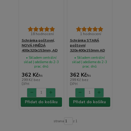
18 hodnocení
1 hodnocení
Schránka poštovní,
Schránka STARÁ
NOVÁ HNĚDÁ
poštovní
400x320x153mm, AD
320x400x153mm AD
• Skladem centrální
• Skladem centrální
sklad | odešleme do 2-3
sklad | odešleme do 2-3
prac. dnů
prac. dnů
362 Kč
362 Kč
/
ks
/
ks
299 Kč
bez
299 Kč
bez
DPH
DPH
Přidat do košíku
Přidat do košíku
strana
z 1