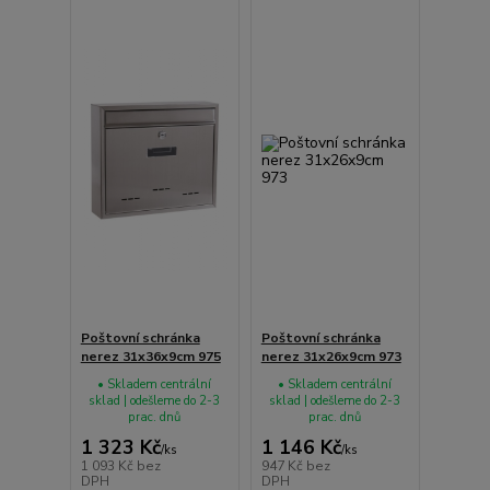
Poštovní schránka
Poštovní schránka
nerez 31x36x9cm 975
nerez 31x26x9cm 973
• Skladem centrální
• Skladem centrální
sklad | odešleme do 2-3
sklad | odešleme do 2-3
prac. dnů
prac. dnů
1 323 Kč
1 146 Kč
/
ks
/
ks
1 093 Kč
bez
947 Kč
bez
DPH
DPH