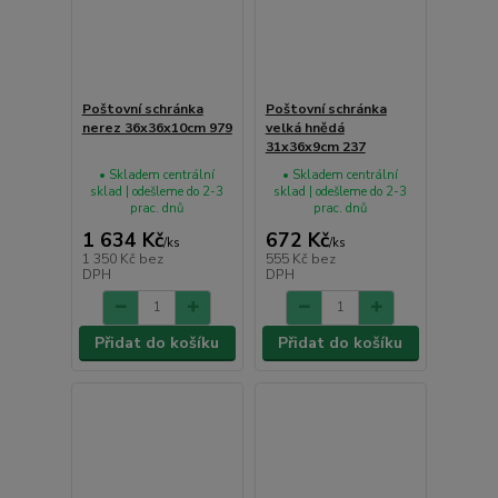
Poštovní schránka
Poštovní schránka
nerez 36x36x10cm 979
velká hnědá
31x36x9cm 237
• Skladem centrální
• Skladem centrální
sklad | odešleme do 2-3
sklad | odešleme do 2-3
prac. dnů
prac. dnů
1 634 Kč
672 Kč
/
ks
/
ks
1 350 Kč
bez
555 Kč
bez
DPH
DPH
Přidat do košíku
Přidat do košíku