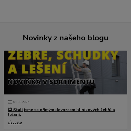
Novinky z našeho blogu
01
.
08
.
2026
💥 Stali jsme se přímým dovozcem hliníkových žebřů a
lešení.
číst celé