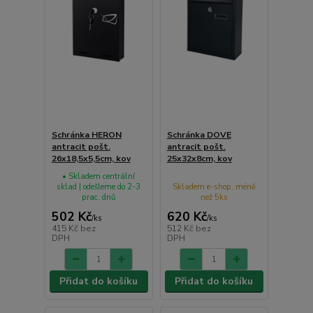
Schránka HERON
Schránka DOVE
antracit pošt.
antracit pošt.
26x18,5x5,5cm, kov
25x32x8cm, kov
• Skladem centrální
sklad | odešleme do 2-3
Skladem e-shop, méně
prac. dnů
než 5ks
502 Kč
620 Kč
/
ks
/
ks
415 Kč
bez
512 Kč
bez
DPH
DPH
Přidat do košíku
Přidat do košíku