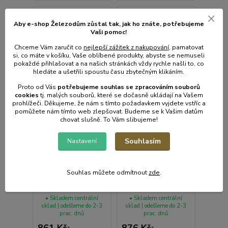
Aby e-shop Železodům zůstal tak, jak ho znáte, potřebujeme
Vaši pomoc!
Chceme Vám zaručit co
nejlepší zážitek z nakupování
, pamatovat
si, co máte v košíku, Vaše oblíbené produkty, abyste se nemuseli
pokaždé přihlašovat a na našich stránkách vždy rychle našli to, co
hledáte a ušetřili spoustu času zbytečným klikáním.
Proto od Vás
potřebujeme souhlas s
e
zpracováním souborů
cookies
t
j. malých souborů, které se dočasně ukládají na Vašem
prohlížeči. Děkujeme, že nám s tímto požadavkem vyjdete vstříc a
pomůžete nám tímto web zlepšovat. Budeme se k Vašim datům
chovat slušně. To Vám slibujeme!
Souhlasím
Nastavení
Poštovní schránka bílá
Poštovní schránka
Souhlas můžete odmítnout
zde
.
29x36x10. 5cm 972
hnědá 29x36x10. 5cm
971
• Skladem centrální
• Skladem centrální
sklad | odešleme do 2-3
sklad | odešleme do 2-3
prac. dnů
prac. dnů
861 Kč
876 Kč