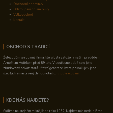
Obchodní podmínky
Odstoupení od smlouvy
Velkoobchod
Kontakt
OBCHOD S TRADICÍ
Železodům je rodinná firma, která byla založena naším pradědem
Arnoštem Hofírkem před 89 lety. V současné době se o jeho
zbudovaný odkaz stará již třetí generace, která pokračuje v jeho
šlépějích a nastavených hodnotách..
→ pokračování
KDE NÁS NAJDETE?
Sídlíme na stejném místě již od roku 1932. Najdete nás nedalo Brna,