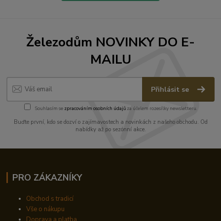
Železodům NOVINKY DO E-
MAILU
Přihlásit se
Souhlasím se
zpracováním osobních údajů
za účelem rozesílky newsletteru.
Buďte první, kdo se dozví o zajímavostech a novinkách z našeho obchodu. Od
nabídky až po sezónní akce.
PRO ZÁKAZNÍKY
Obchod s tradicí
Vše o nákupu
Doprava a platba