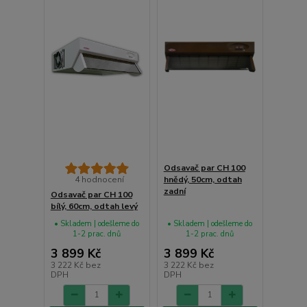
Odsavač par CH 100
4 hodnocení
hnědý, 50cm, odtah
zadní
Odsavač par CH 100
bílý, 60cm, odtah levý
• Skladem | odešleme do
• Skladem | odešleme do
1-2 prac. dnů
1-2 prac. dnů
3 899 Kč
3 899 Kč
3 222 Kč
bez
3 222 Kč
bez
DPH
DPH