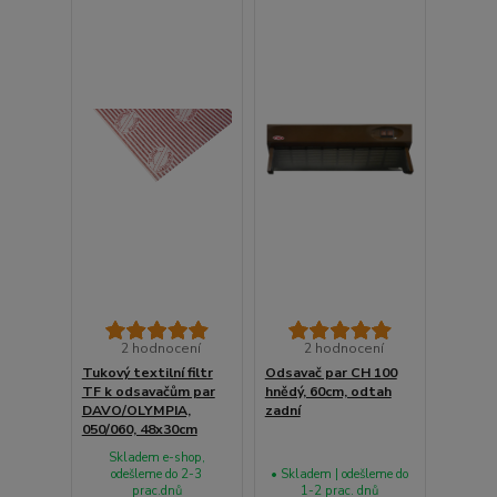
2 hodnocení
2 hodnocení
Tukový textilní filtr
Odsavač par CH 100
TF k odsavačům par
hnědý, 60cm, odtah
DAVO/OLYMPIA,
zadní
050/060, 48x30cm
Skladem e-shop,
odešleme do 2-3
• Skladem | odešleme do
prac.dnů
1-2 prac. dnů