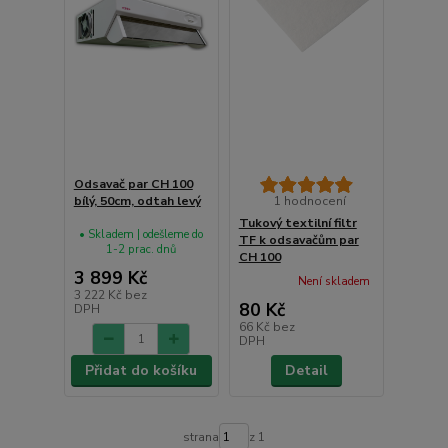
Odsavač par CH 100
bílý, 50cm, odtah levý
1 hodnocení
Tukový textilní filtr
• Skladem | odešleme do
TF k odsavačům par
1-2 prac. dnů
CH 100
3 899 Kč
Není skladem
3 222 Kč
bez
80 Kč
DPH
66 Kč
bez
DPH
Přidat do košíku
Detail
strana
z 1