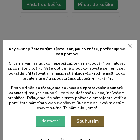
Přidat do košíku
Přidat do košíku
Aby e-shop Železodům zůstal tak, jak ho znáte, potřebujeme
Vaši pomoc!
Chceme Vám zaručit co
nejlepší zážitek z nakupování
, pamatovat
si, co máte v košíku, Vaše oblíbené produkty, abyste se nemuseli
pokaždé přihlašovat a na našich stránkách vždy rychle našli to, co
hledáte a ušetřili spoustu času zbytečným klikáním.
Proto od Vás
potřebujeme souhlas s
e
zpracováním souborů
cookies
t
j. malých souborů, které se dočasně ukládají na Vašem
prohlížeči. Děkujeme, že nám s tímto požadavkem vyjdete vstříc a
pomůžete nám tímto web zlepšovat. Budeme se k Vašim datům
chovat slušně. To Vám slibujeme!
Odsavač par CH 100
2 hodnocení
hnědý, 50cm, odtah
Souhlasím
Nastavení
levý
Odsavač par CH 100
hnědý, 50cm, odtah
pravý