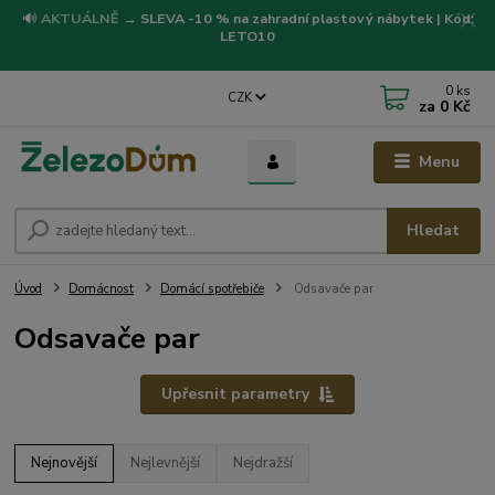
🔊
AKTUÁLNĚ
→
SLEVA -10 % na zahradní plastový nábytek | Kód:
LETO10
0
ks
CZK
za
0 Kč
Menu
Hledat
Úvod
Domácnost
Domácí spotřebiče
Odsavače par
Odsavače par
Upřesnit parametry
Nejnovější
Nejlevnější
Nejdražší