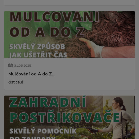
31
.
05
.
2025
Mulčování od A do Z.
číst celé