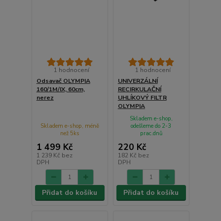
1 hodnocení
1 hodnocení
Odsavač OLYMPIA
UNIVERZÁLNÍ
160/1M/IX, 60cm,
RECIRKULAČNÍ
nerez
UHLÍKOVÝ FILTR
OLYMPIA
Skladem e-shop,
Skladem e-shop, méně
odešleme do 2-3
než 5ks
prac.dnů
1 499 Kč
220 Kč
1 239 Kč
bez
182 Kč
bez
DPH
DPH
Přidat do košíku
Přidat do košíku