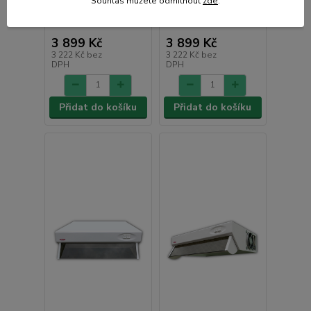
Souhlas můžete odmítnout
zde
.
• Skladem | odešleme do
• Skladem | odešleme do
1-2 prac. dnů
1-2 prac. dnů
3 899 Kč
3 899 Kč
3 222 Kč
bez
3 222 Kč
bez
DPH
DPH
Přidat do košíku
Přidat do košíku