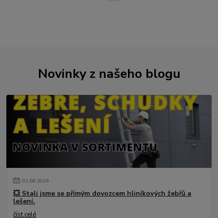
Novinky z našeho blogu
01
.
08
.
2026
💥 Stali jsme se přímým dovozcem hliníkových žebřů a
lešení.
číst celé