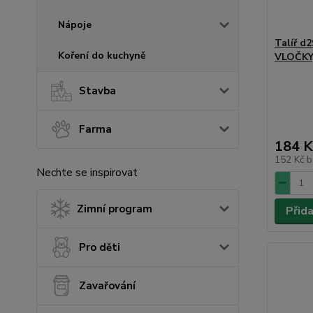
Nápoje
Talíř d
Koření do kuchyně
VLOČKY,
Stavba
Farma
184 K
152 Kč
b
Nechte se inspirovat
Zimní program
Přid
Pro děti
Zavařování