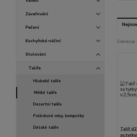
Vaření
Zavařování
Nejnov
Pečení
Kuchyňské náčiní
Zobrazuji 
Stolování
Talíře
Hluboké talíře
Mělké talíře
Dezertní talíře
Polévkové mísy, kompotky
Dětské talíře
Talíř d
sv.tyrk