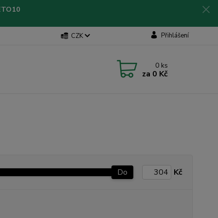
LETO10
Přihlášení
CZK
0
ks
za
0 Kč
Do
Kč