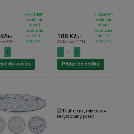
• Skladem
• Skladem
centrální
centrální
sklad |
sklad |
odešleme
odešleme
 Kč
108 Kč
do 2-3
do 2-3
/
ks
/
ks
prac. dnů
prac. dnů
bez DPH
89 Kč
bez DPH
dat do košíku
Přidat do košíku