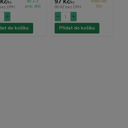
 Kč
97 Kč
do 2-3
méně než
/
ks
/
ks
prac. dnů
5ks
bez DPH
80 Kč
bez DPH
dat do košíku
Přidat do košíku