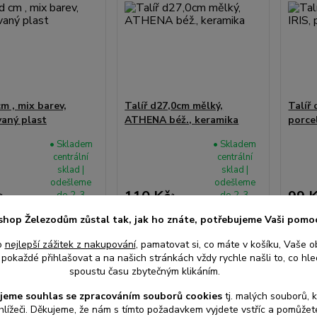
cm , mix barev,
Talíř d27,0cm mělký,
Talíř 
vaný plast
ATHENA béž., keramika
porce
• Skladem
• Skladem
centrální
centrální
sklad |
sklad |
odešleme
odešleme
110 Kč
99 
do 2-3
do 2-3
/
ks
/
ks
prac. dnů
prac. dnů
z DPH
91 Kč
bez DPH
82 Kč
shop Železodům zůstal tak, jak ho znáte, potřebujeme Vaši pomo
o
nejlepší zážitek z nakupování
, pamatovat si, co máte v košíku, Vaše o
pokaždé přihlašovat a na našich stránkách vždy rychle našli to, co hled
at do košíku
Přidat do košíku
Při
spoustu času zbytečným klikáním.
jeme souhlas s
e
zpracováním souborů cookies
t
j. malých souborů, 
hlížeči. Děkujeme, že nám s tímto požadavkem vyjdete vstříc a pomůže