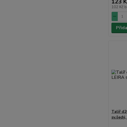
123 K
102 Kč
b
Přid
Talíř d
sv.šedý