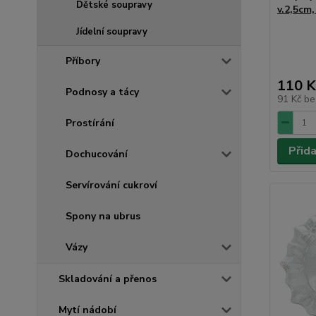
Dětské soupravy
v.2,5cm
Jídelní soupravy
Příbory
110 K
Podnosy a tácy
91 Kč
be
Prostírání
Přid
Dochucování
Servírování cukroví
Spony na ubrus
Vázy
Skladování a přenos
Mytí nádobí