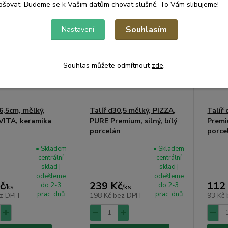
pšovat. Budeme se k Vašim datům chovat slušně. To Vám slibujeme!
Souhlasím
Nastavení
Souhlas můžete odmítnout
zde
.
6,5cm, mělký,
Talíř d30,5 mělký, PIZZA,
Talíř
ITA, keramika
PURE Premium, silný, bílý
Premiu
porcelán
porce
• Skladem
• Skladem
centrální
centrální
sklad |
sklad |
odešleme
odešleme
č
239 Kč
112
do 2-3
do 2-3
/
ks
/
ks
prac. dnů
prac. dnů
z DPH
198 Kč
bez DPH
93 Kč