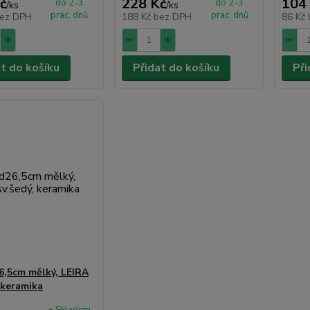
č
228 Kč
104
do 2-3
do 2-3
/
ks
/
ks
prac. dnů
prac. dnů
ez DPH
188 Kč
bez DPH
86 Kč
at do košíku
Přidat do košíku
Při
26,5cm mělký, LEIRA
, keramika
• Skladem