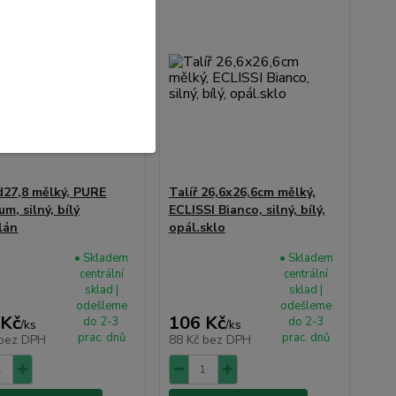
 d27,8 mělký, PURE
Talíř 26,6x26,6cm mělký,
m, silný, bílý
ECLISSI Bianco, silný, bílý,
lán
opál.sklo
• Skladem
• Skladem
centrální
centrální
sklad |
sklad |
odešleme
odešleme
 Kč
106 Kč
do 2-3
do 2-3
/
ks
/
ks
prac. dnů
prac. dnů
bez DPH
88 Kč
bez DPH