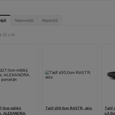
ější
Nejlevnější
Nejdražší
1-21 z 31
27,0cm mělký,
Talíř d30,0cm RASTR, sklo
Talíř
ys, ALEXANDRA,
v.3,0