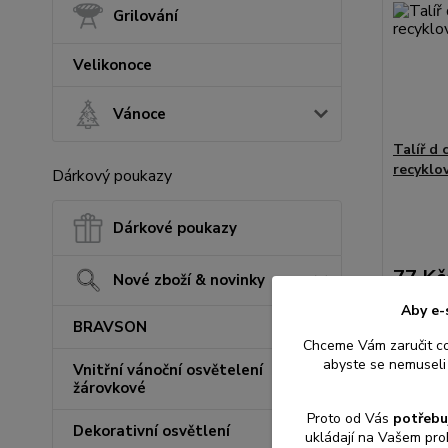
Grilování
Velikonoce
Vánoce
Talíř d 
recyklo
Dárkový poukazy
Dárkové poukazy
77 Kč
Nové zboží & novinky
64 Kč
be
Aby e-
BRAVSON
Chceme Vám zaručit c
abyste se nemuseli 
Přid
Vnitřní vánoční osvětelení
žárovkové
Proto od Vás
potřebu
Dekorativní osvětlení
ukládají na Vašem pro