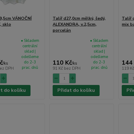
29,5cm VÁNOČNÍ
Talíř d27,0cm mělký, šedý,
Talíř
 sklo
ALEXANDRA, v.2,5cm,
mix b
porcelán
• Skladem
• Skladem
centrální
centrální
sklad |
sklad |
odešleme
odešleme
č
110 Kč
144
do 2-3
do 2-3
/
ks
/
ks
prac. dnů
prac. dnů
ez DPH
91 Kč
bez DPH
119 K
at do košíku
Přidat do košíku
Při