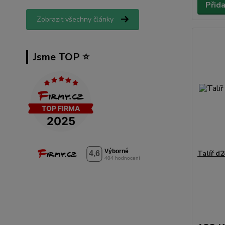
Přid
Zobrazit všechny články
Jsme TOP ⭐️
Talíř d