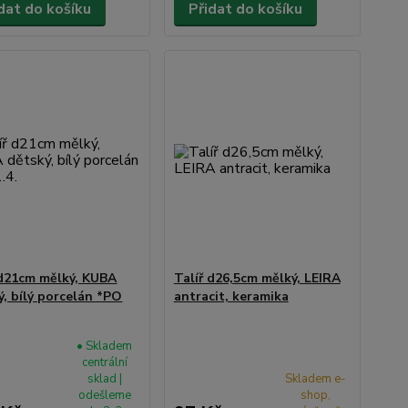
dat do košíku
Přidat do košíku
 d21cm mělký, KUBA
Talíř d26,5cm mělký, LEIRA
ý, bílý porcelán *PO
antracit, keramika
• Skladem
centrální
sklad |
Skladem e-
odešleme
shop,