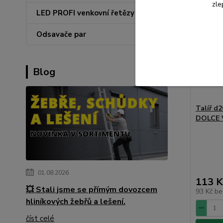
zle
LED PROFI venkovní řetězy
Odsavače par
Blog
Talíř d2
DOLCE V
01.08.2026
113 K
💥 Stali jsme se přímým dovozcem
93 Kč
be
hliníkových žebřů a lešení.
číst celé