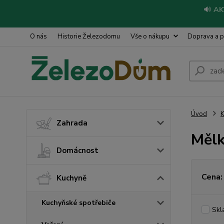
🔊
AK
O nás
Historie Železodomu
Vše o nákupu
Doprava a p
Úvod
Zahrada
Mělk
Domácnost
Cena:
Kuchyně
Kuchyňské spotřebiče
Skl