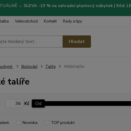
TUÁLNĚ
→
SLEVA -10 % na zahradní plastový nábytek | Kód: 
latba
Velkoobchod
Kontakt
Rady a tipy
Hledat
Kuchyně
Stolování
Talíře
Mělké talíře
é talíře
Kč
Od
adem
Novinka
TOP produkt