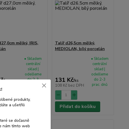
d27,0cm mělký, IRIS,
Talíř d26,5cm mělký,
lán
MEDIOLAN, bílý porcelán
• Skladem
• Skladem
centrální
centrální
sklad |
sklad |
odešleme
odešleme
Kč
131 Kč
do 2-3
do 2-3
/
ks
/
ks
prac. dnů
prac. dnů
bez DPH
108 Kč
bez DPH
c!
blíbené produkty,
áte a ušetřili
dat do košíku
Přidat do košíku
které se dočasně
te nám tímto web