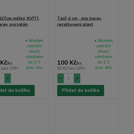
 d27cm mělký, KVÍTÍ,
Talíř d cm , mix barev,
arev, porcelán
recyklovaný plast
• Skladem
• Skladem
centrální
centrální
sklad |
sklad |
odešleme
odešleme
 Kč
100 Kč
do 2-3
do 2-3
/
ks
/
ks
prac. dnů
prac. dnů
č
bez DPH
83 Kč
bez DPH
dat do košíku
Přidat do košíku