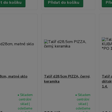
at do košíku
Přidat do košíku
Při
28cm, matné sklo
Talíř d28,5cm PIZZA, černý,
Talíř
keramika
dětsk
1.4.
• Skladem
• Skladem
centrální
centrální
sklad |
sklad |
odešleme
odešleme