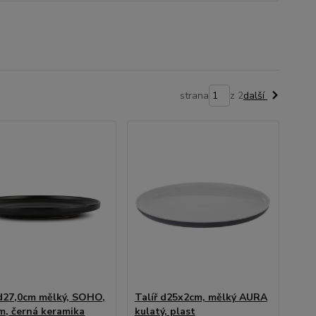
strana
z 2
další
 d27,0cm mělký, SOHO,
Talíř d25x2cm, mělký AURA
cm, černá keramika
kulatý, plast