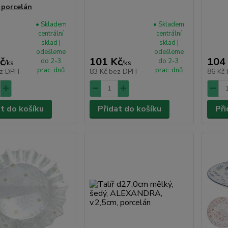
, porcelán
• Skladem
• Skladem
centrální
centrální
sklad |
sklad |
odešleme
odešleme
č
101 Kč
104
do 2-3
do 2-3
/
ks
/
ks
prac. dnů
prac. dnů
z DPH
83 Kč
bez DPH
86 Kč
at do košíku
Přidat do košíku
Při