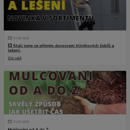
01
.
08
.
2026
💥 Stali jsme se přímým dovozcem hliníkových žebřů a
lešení.
číst celé
31
.
05
.
2025
Mulčování od A do Z.