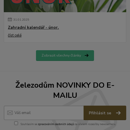
31
.
01
.
2025
Zahradní kalendář - únor.
číst celé
Zobrazit všechny články
Železodům NOVINKY DO E-
MAILU
Přihlásit se
Souhlasím se
zpracováním osobních údajů
za účelem rozesílky newsletteru.