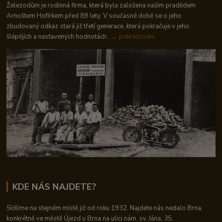
Železodům je rodinná firma, která byla založena naším pradědem
Arnoštem Hofírkem před 89 lety. V současné době se o jeho
zbudovaný odkaz stará již třetí generace, která pokračuje v jeho
šlépějích a nastavených hodnotách..
→ pokračování
KDE NÁS NAJDETE?
Sídlíme na stejném místě již od roku 1932. Najdete nás nedalo Brna,
konkrétně ve městě Újezd u Brna na ulici nám. sv. Jána, 35.