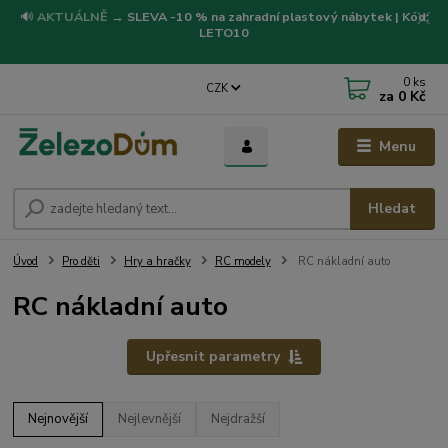
🔊
AKTUÁLNĚ
→
SLEVA -10 % na zahradní plastový nábytek | Kód:
LETO10
0
ks
CZK
za
0 Kč
Menu
Hledat
Úvod
Pro děti
Hry a hračky
RC modely
RC nákladní auto
RC nákladní auto
Upřesnit parametry
Nejnovější
Nejlevnější
Nejdražší