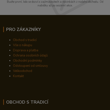
Buďte první, kdo se dozví o zajímavostech a novinkách z našeho obchodu. Od
nabídky až po sezónní akce.
PRO ZÁKAZNÍKY
Obchod s tradicí
Vše o nákupu
Doprava a platba
Ochrana osobních údajů
Obchodní podmínky
Odstoupení od smlouvy
Velkoobchod
Kontakt
OBCHOD S TRADICÍ