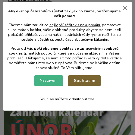
číst celé
Aby e-shop Železodům zůstal tak, jak ho znáte, potřebujeme
Vaši pomoc!
Chceme Vám zaručit co
nejlepší zážitek z nakupování
, pamatovat
si, co máte v košíku, Vaše oblíbené produkty, abyste se nemuseli
pokaždé přihlašovat a na našich stránkách vždy rychle našli to, co
hledáte a ušetřili spoustu času zbytečným klikáním.
Proto od Vás
potřebujeme souhlas s
e
zpracováním souborů
cookies
t
j. malých souborů, které se dočasně ukládají na Vašem
prohlížeči. Děkujeme, že nám s tímto požadavkem vyjdete vstříc a
pomůžete nám tímto web zlepšovat. Budeme se k Vašim datům
chovat slušně. To Vám slibujeme!
17
.
05
.
2025
Souhlasím
Nastavení
Zahradní postřikovače - skvělý pomocník na zahradu.
číst celé
Souhlas můžete odmítnout
zde
.