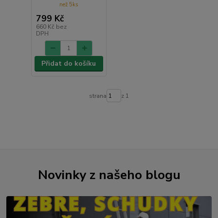
než 5ks
799 Kč
660 Kč
bez
DPH
Přidat do košíku
strana
z 1
Novinky z našeho blogu