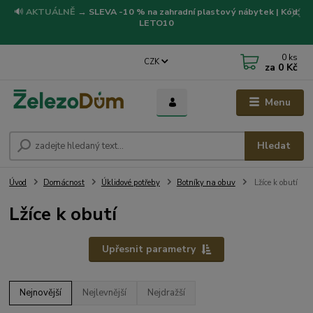
🔊
AKTUÁLNĚ
→
SLEVA -10 % na zahradní plastový nábytek | Kód:
LETO10
0
ks
CZK
za
0 Kč
Menu
Hledat
Úvod
Domácnost
Úklidové potřeby
Botníky na obuv
Lžíce k obutí
Lžíce k obutí
Upřesnit parametry
Nejnovější
Nejlevnější
Nejdražší