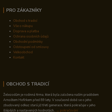
PRO ZÁKAZNÍKY
Obchod s tradicí
Vše o nákupu
Doprava a platba
Ochrana osobních údajů
Obchodní podmínky
Odstoupení od smlouvy
Velkoobchod
Kontakt
OBCHOD S TRADICÍ
Železodům je rodinná firma, která byla založena naším pradědem
Arnoštem Hofírkem před 89 lety. V současné době se o jeho
zbudovaný odkaz stará již třetí generace, která pokračuje v jeho
šlépějích a nastavených hodnotách..
→ pokračování