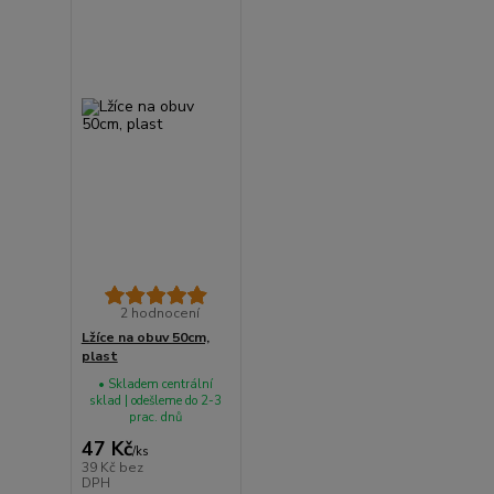
2 hodnocení
Lžíce na obuv 50cm,
plast
• Skladem centrální
sklad | odešleme do 2-3
prac. dnů
47 Kč
/
ks
39 Kč
bez
DPH