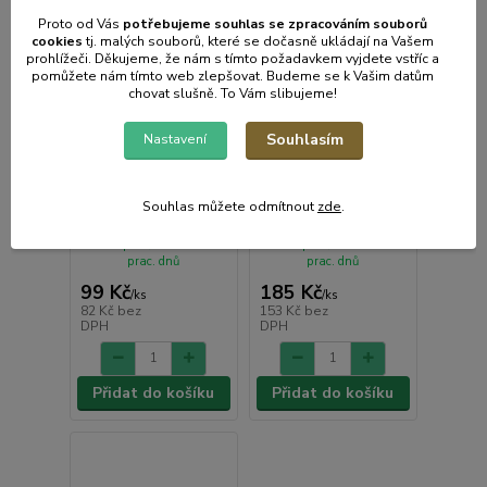
Proto od Vás
potřebujeme souhlas s
e
zpracováním souborů
cookies
t
j. malých souborů, které se dočasně ukládají na Vašem
prohlížeči. Děkujeme, že nám s tímto požadavkem vyjdete vstříc a
pomůžete nám tímto web zlepšovat. Budeme se k Vašim datům
chovat slušně. To Vám slibujeme!
Souhlasím
Nastavení
Lžíce na obuv 30cm
střední, kov
1 hodnocení
Lžíce na obuv 58cm
MAXI, kov
Souhlas můžete odmítnout
zde
.
• Skladem centrální
• Skladem centrální
sklad | odešleme do 2-3
sklad | odešleme do 2-3
prac. dnů
prac. dnů
99 Kč
185 Kč
/
ks
/
ks
82 Kč
bez
153 Kč
bez
DPH
DPH
Přidat do košíku
Přidat do košíku