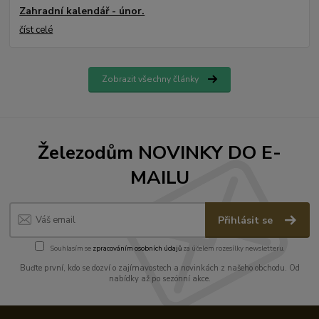
Zahradní kalendář - únor.
číst celé
Zobrazit všechny články
Železodům NOVINKY DO E-
MAILU
Přihlásit se
Souhlasím se
zpracováním osobních údajů
za účelem rozesílky newsletteru.
Buďte první, kdo se dozví o zajímavostech a novinkách z našeho obchodu. Od
nabídky až po sezónní akce.