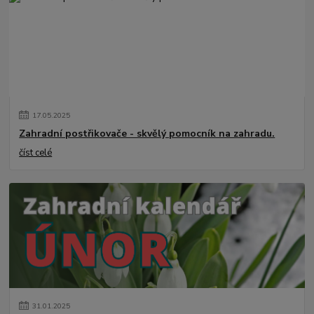
17
.
05
.
2025
Zahradní postřikovače - skvělý pomocník na zahradu.
číst celé
31
.
01
.
2025