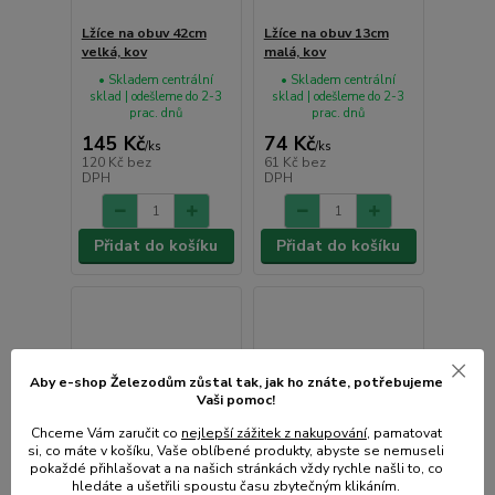
Lžíce na obuv 42cm
Lžíce na obuv 13cm
velká, kov
malá, kov
• Skladem centrální
• Skladem centrální
sklad | odešleme do 2-3
sklad | odešleme do 2-3
prac. dnů
prac. dnů
145 Kč
74 Kč
/
ks
/
ks
120 Kč
bez
61 Kč
bez
DPH
DPH
Přidat do košíku
Přidat do košíku
Aby e-shop Železodům zůstal tak, jak ho znáte, potřebujeme
Vaši pomoc!
Chceme Vám zaručit co
nejlepší zážitek z nakupování
, pamatovat
si, co máte v košíku, Vaše oblíbené produkty, abyste se nemuseli
pokaždé přihlašovat a na našich stránkách vždy rychle našli to, co
hledáte a ušetřili spoustu času zbytečným klikáním.