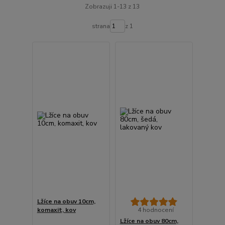
Zobrazuji 1-13 z 13
strana
z 1
Lžíce na obuv 10cm,
komaxit, kov
4 hodnocení
Lžíce na obuv 80cm,