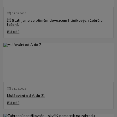
01
.
08
.
2026
💥 Stali jsme se přímým dovozcem hliníkových žebřů a
lešení.
číst celé
31
.
05
.
2025
Mulčování od A do Z.
číst celé