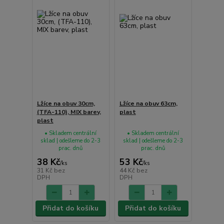
Lžíce na obuv 30cm,
Lžíce na obuv 63cm,
(TFA-110), MIX barev,
plast
plast
• Skladem centrální
• Skladem centrální
sklad | odešleme do 2-3
sklad | odešleme do 2-3
prac. dnů
prac. dnů
38 Kč
53 Kč
/
ks
/
ks
31 Kč
bez
44 Kč
bez
DPH
DPH
Přidat do košíku
Přidat do košíku