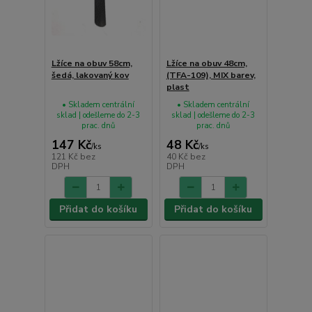
Lžíce na obuv 58cm,
Lžíce na obuv 48cm,
šedá, lakovaný kov
(TFA-109), MIX barev,
plast
• Skladem centrální
• Skladem centrální
sklad | odešleme do 2-3
sklad | odešleme do 2-3
prac. dnů
prac. dnů
147 Kč
48 Kč
/
ks
/
ks
121 Kč
bez
40 Kč
bez
DPH
DPH
Přidat do košíku
Přidat do košíku