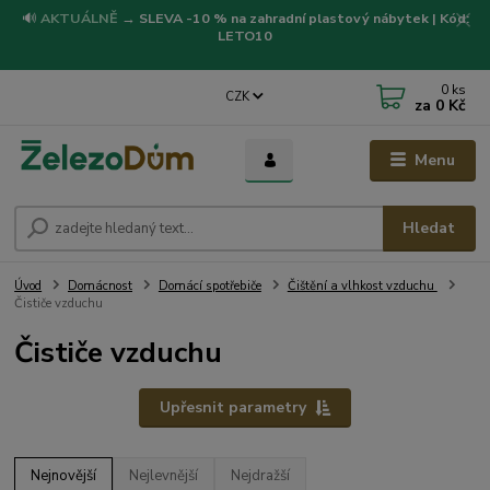
🔊
AKTUÁLNĚ
→
SLEVA -10 % na zahradní plastový nábytek | Kód:
LETO10
0
ks
CZK
za
0 Kč
Menu
Hledat
Úvod
Domácnost
Domácí spotřebiče
Čištění a vlhkost vzduchu
Čističe vzduchu
Čističe vzduchu
Upřesnit parametry
Nejnovější
Nejlevnější
Nejdražší