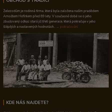
OBCHOD S TRADICÍ
Železodům je rodinná firma, která byla založena naším pradědem
Arnoštem Hofírkem před 89 lety. V současné době se o jeho
zbudovaný odkaz stará již třetí generace, která pokračuje v jeho
šlépějích a nastavených hodnotách..
→ pokračování
KDE NÁS NAJDETE?