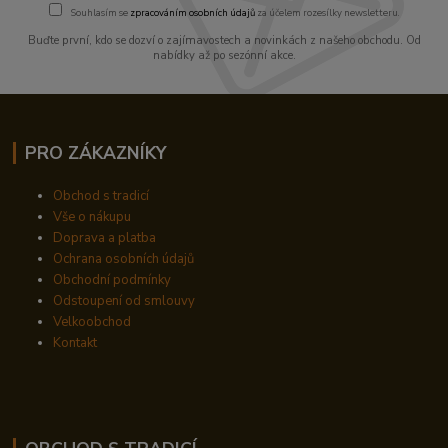
Souhlasím se
zpracováním osobních údajů
za účelem rozesílky newsletteru.
Buďte první, kdo se dozví o zajímavostech a novinkách z našeho obchodu. Od
nabídky až po sezónní akce.
PRO ZÁKAZNÍKY
Obchod s tradicí
Vše o nákupu
Doprava a platba
Ochrana osobních údajů
Obchodní podmínky
Odstoupení od smlouvy
Velkoobchod
Kontakt