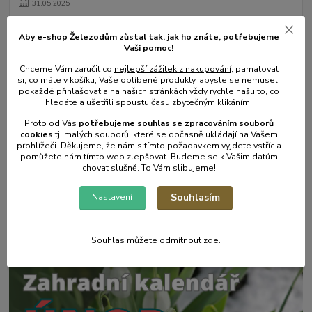
31
.
05
.
2025
Mulčování od A do Z.
Aby e-shop Železodům zůstal tak, jak ho znáte, potřebujeme
číst celé
Vaši pomoc!
Chceme Vám zaručit co
nejlepší zážitek z nakupování
, pamatovat
si, co máte v košíku, Vaše oblíbené produkty, abyste se nemuseli
pokaždé přihlašovat a na našich stránkách vždy rychle našli to, co
hledáte a ušetřili spoustu času zbytečným klikáním.
Proto od Vás
potřebujeme souhlas s
e
zpracováním souborů
cookies
t
j. malých souborů, které se dočasně ukládají na Vašem
prohlížeči. Děkujeme, že nám s tímto požadavkem vyjdete vstříc a
pomůžete nám tímto web zlepšovat. Budeme se k Vašim datům
chovat slušně. To Vám slibujeme!
17
.
05
.
2025
Souhlasím
Nastavení
Zahradní postřikovače - skvělý pomocník na zahradu.
číst celé
Souhlas můžete odmítnout
zde
.