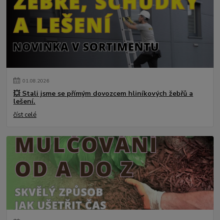
01
.
08
.
2026
💥 Stali jsme se přímým dovozcem hliníkových žebřů a
lešení.
číst celé