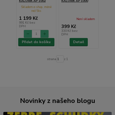
KALORIK AP 1002
KALORIK AP 1000
Skladem e-shop, méně
než 5ks
1 199 Kč
Není skladem
991 Kč
bez
399 Kč
DPH
330 Kč
bez
DPH
Přidat do košíku
Detail
strana
z 1
Novinky z našeho blogu