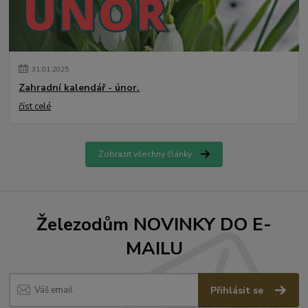
31
.
01
.
2025
Zahradní kalendář - únor.
číst celé
Zobrazit všechny články
Železodům NOVINKY DO E-
MAILU
Přihlásit se