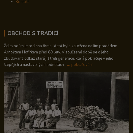
Kontakt
OBCHOD S TRADICÍ
Železodům je rodinná firma, která byla založena naším pradědem
Arnoštem Hofírkem před 89 lety. V současné době se o jeho
zbudovaný odkaz stará již třetí generace, která pokračuje v jeho
šlépějích a nastavených hodnotách..
→ pokračování