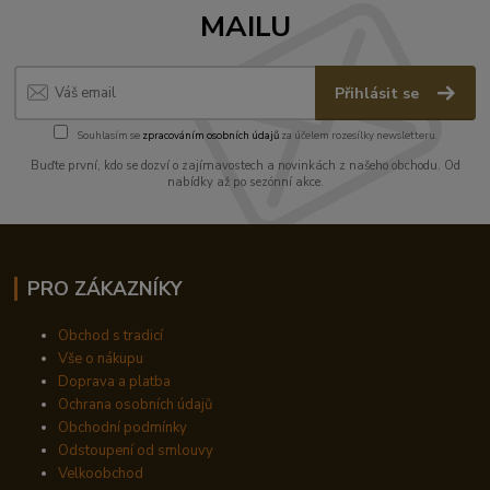
MAILU
Přihlásit se
Souhlasím se
zpracováním osobních údajů
za účelem rozesílky newsletteru.
Buďte první, kdo se dozví o zajímavostech a novinkách z našeho obchodu. Od
nabídky až po sezónní akce.
PRO ZÁKAZNÍKY
Obchod s tradicí
Vše o nákupu
Doprava a platba
Ochrana osobních údajů
Obchodní podmínky
Odstoupení od smlouvy
Velkoobchod