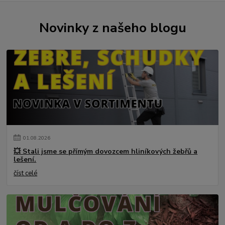
Novinky z našeho blogu
01
.
08
.
2026
💥 Stali jsme se přímým dovozcem hliníkových žebřů a
lešení.
číst celé