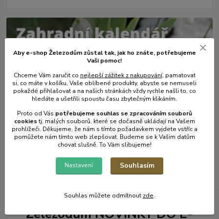
Aby e-shop Železodům zůstal tak, jak ho znáte, potřebujeme
Vaši pomoc!
Chceme Vám zaručit co
nejlepší zážitek z nakupování
, pamatovat
si, co máte v košíku, Vaše oblíbené produkty, abyste se nemuseli
pokaždé přihlašovat a na našich stránkách vždy rychle našli to, co
hledáte a ušetřili spoustu času zbytečným klikáním.
31
.
01
.
2025
Proto od Vás
potřebujeme souhlas s
e
zpracováním souborů
Zahradní kalendář - únor.
cookies
t
j. malých souborů, které se dočasně ukládají na Vašem
prohlížeči. Děkujeme, že nám s tímto požadavkem vyjdete vstříc a
číst celé
pomůžete nám tímto web zlepšovat. Budeme se k Vašim datům
chovat slušně. To Vám slibujeme!
Zobrazit všechny články
Souhlasím
Nastavení
Souhlas můžete odmítnout
zde
.
Železodům NOVINKY DO E-