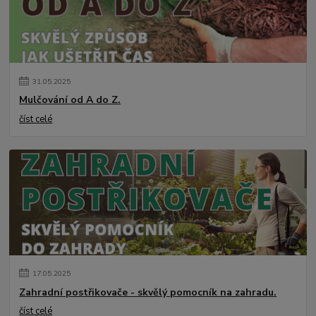
31
.
05
.
2025
Mulčování od A do Z.
číst celé
17
.
05
.
2025
Zahradní postřikovače - skvělý pomocník na zahradu.
číst celé