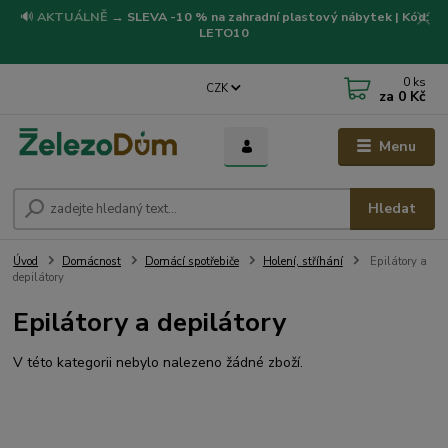
🔊
AKTUÁLNĚ
→
SLEVA -10 % na zahradní plastový nábytek | Kód:
LETO10
0
ks
CZK
za
0 Kč
Menu
Hledat
Úvod
Domácnost
Domácí spotřebiče
Holení, stříhání
Epilátory a
depilátory
Epilátory a depilátory
V této kategorii nebylo nalezeno žádné zboží.