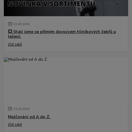
01
.
08
.
2026
💥 Stali jsme se přímým dovozcem hliníkových žebřů a
lešení.
číst celé
31
.
05
.
2025
Mulčování od A do Z.
číst celé