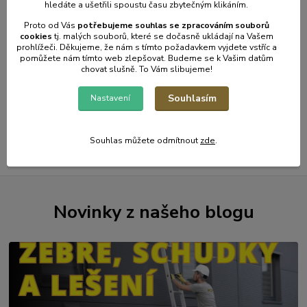
61 Kč
bez
50 Kč
bez
hledáte a ušetřili spoustu času zbytečným klikáním.
DPH
DPH
Proto od Vás
potřebujeme souhlas s
e
zpracováním souborů
cookies
t
j. malých souborů, které se dočasně ukládají na Vašem
prohlížeči. Děkujeme, že nám s tímto požadavkem vyjdete vstříc a
Přidat do košíku
Přidat do košíku
pomůžete nám tímto web zlepšovat. Budeme se k Vašim datům
chovat slušně. To Vám slibujeme!
Souhlasím
Nastavení
strana
z 1
Souhlas můžete odmítnout
zde
.
Novinky z našeho blogu