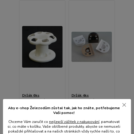
Držák 6ks
Držák 4ks
zub.kartáčků+pasty-
zub.kartáčků+pasty,samolep.
vel.otvor,stojan
Aby e-shop Železodům zůstal tak, jak ho znáte, potřebujeme
Vaši pomoc!
• Skladem centrální
• Skladem centrální
sklad | odešleme do 2-3
sklad | odešleme do 2-3
Chceme Vám zaručit co
nejlepší zážitek z nakupování
, pamatovat
prac. dnů
prac. dnů
si, co máte v košíku, Vaše oblíbené produkty, abyste se nemuseli
74 Kč
61 Kč
pokaždé přihlašovat a na našich stránkách vždy rychle našli to, co
/
ks
/
ks