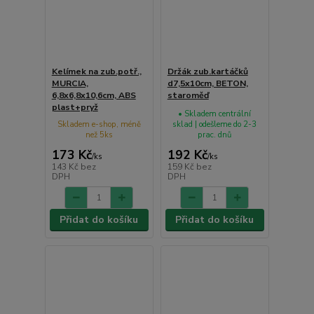
Kelímek na zub.potř.,
Držák zub.kartáčků
MURCIA,
d7,5x10cm, BETON,
6,8x6,8x10,6cm, ABS
staroměď
plast+pryž
• Skladem centrální
Skladem e-shop, méně
sklad | odešleme do 2-3
než 5ks
prac. dnů
173 Kč
192 Kč
/
ks
/
ks
143 Kč
bez
159 Kč
bez
DPH
DPH
Přidat do košíku
Přidat do košíku