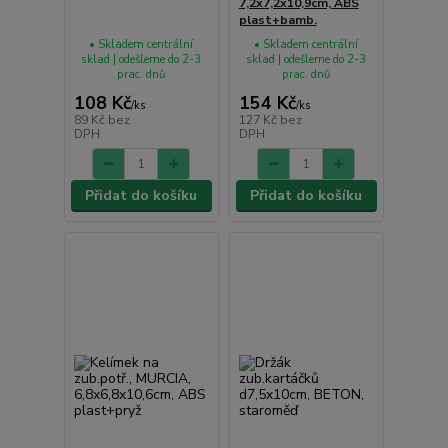
7,2x7,2x10,9cm, ABS
plast+bamb.
• Skladem centrální
• Skladem centrální
sklad | odešleme do 2-3
sklad | odešleme do 2-3
prac. dnů
prac. dnů
108 Kč
154 Kč
/
ks
/
ks
89 Kč
bez
127 Kč
bez
DPH
DPH
Přidat do košíku
Přidat do košíku