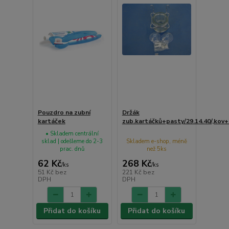
Pouzdro na zubní
Držák
kartáček
zub.kartáčků+pasty/29.14.40/,kov+
• Skladem centrální
sklad | odešleme do 2-3
Skladem e-shop, méně
prac. dnů
než 5ks
62 Kč
268 Kč
/
ks
/
ks
51 Kč
bez
221 Kč
bez
DPH
DPH
Přidat do košíku
Přidat do košíku