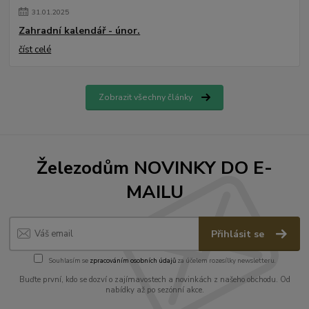
31
.
01
.
2025
Zahradní kalendář - únor.
číst celé
Zobrazit všechny články
Železodům NOVINKY DO E-
MAILU
Přihlásit se
Souhlasím se
zpracováním osobních údajů
za účelem rozesílky newsletteru.
Buďte první, kdo se dozví o zajímavostech a novinkách z našeho obchodu. Od
nabídky až po sezónní akce.