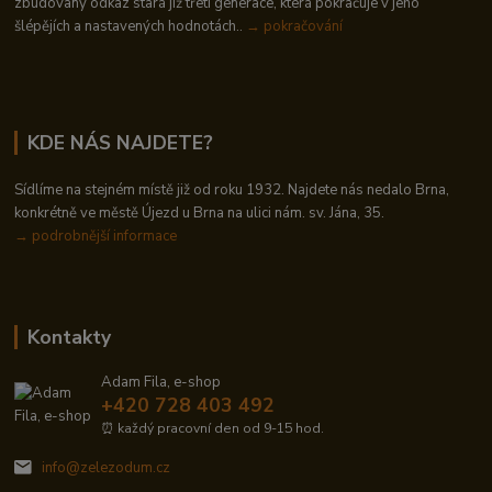
zbudovaný odkaz stará již třetí generace, která pokračuje v jeho
šlépějích a nastavených hodnotách..
→ pokračování
KDE NÁS NAJDETE?
Sídlíme na stejném místě již od roku 1932. Najdete nás nedalo Brna,
konkrétně ve městě Újezd u Brna na ulici nám. sv. Jána, 35.
→
podrobnější informace
Kontakty
Adam Fila, e-shop
+420 728 403 492
⏰ každý pracovní den od 9-15 hod.
info@zelezodum.cz