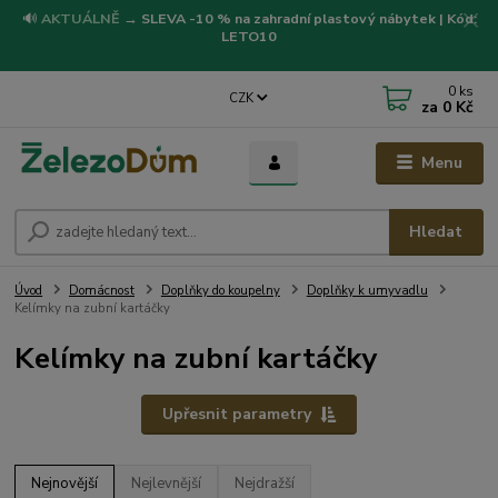
🔊
AKTUÁLNĚ
→
SLEVA -10 % na zahradní plastový nábytek | Kód:
LETO10
0
ks
CZK
za
0 Kč
Menu
Hledat
Úvod
Domácnost
Doplňky do koupelny
Doplňky k umyvadlu
Kelímky na zubní kartáčky
Kelímky na zubní kartáčky
Upřesnit parametry
Nejnovější
Nejlevnější
Nejdražší