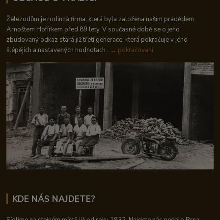
Železodům je rodinná firma, která byla založena naším pradědem
Arnoštem Hofírkem před 89 lety. V současné době se o jeho
zbudovaný odkaz stará již třetí generace, která pokračuje v jeho
šlépějích a nastavených hodnotách..
→ pokračování
KDE NÁS NAJDETE?