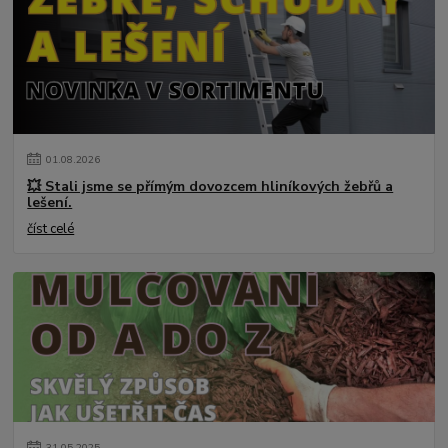
01
.
08
.
2026
💥 Stali jsme se přímým dovozcem hliníkových žebřů a
lešení.
číst celé
31
.
05
.
2025