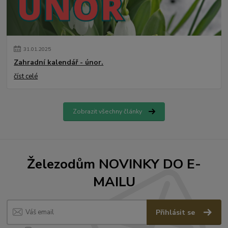
31
.
01
.
2025
Zahradní kalendář - únor.
číst celé
Zobrazit všechny články
Železodům NOVINKY DO E-
MAILU
Přihlásit se