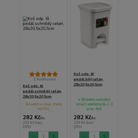
Koš odp. 6l
1 hodnocení
pedál.bílý,ratan,
28x20,5x20,5cm
Koš odp. 6l
pedál.sv.hnědý ratan,
28x20,5x20,5cm
• Skladem centrální
Skladem e-shop, méně
sklad | odešleme do 2-3
než 5ks
prac. dnů
282 Kč
282 Kč
/
ks
/
ks
233 Kč
bez
233 Kč
bez
DPH
DPH