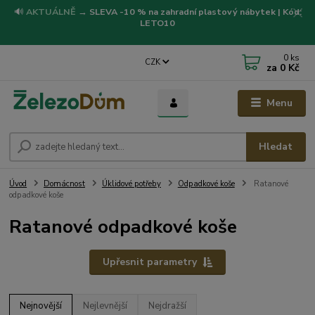
🔊
AKTUÁLNĚ
→
SLEVA -10 % na zahradní plastový nábytek | Kód:
LETO10
0
ks
CZK
za
0 Kč
Menu
Hledat
Úvod
Domácnost
Úklidové potřeby
Odpadkové koše
Ratanové
odpadkové koše
Ratanové odpadkové koše
Upřesnit parametry
Nejnovější
Nejlevnější
Nejdražší