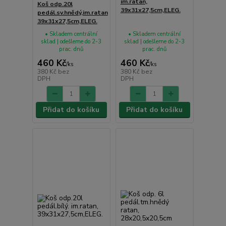
im.ratan,
Koš odp.20l
39x31x27,5cm,ELEG.
pedál.sv.hnědý,im.ratan
39x31x27,5cm,ELEG.
• Skladem centrální
• Skladem centrální
sklad | odešleme do 2-3
sklad | odešleme do 2-3
prac. dnů
prac. dnů
460 Kč
460 Kč
/
ks
/
ks
380 Kč
bez
380 Kč
bez
DPH
DPH
Přidat do košíku
Přidat do košíku