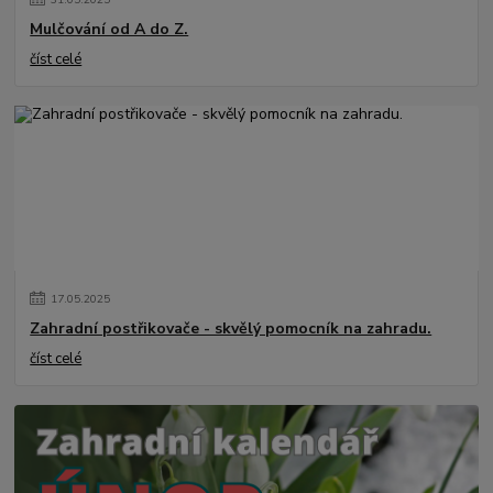
Mulčování od A do Z.
číst celé
17
.
05
.
2025
Zahradní postřikovače - skvělý pomocník na zahradu.
číst celé