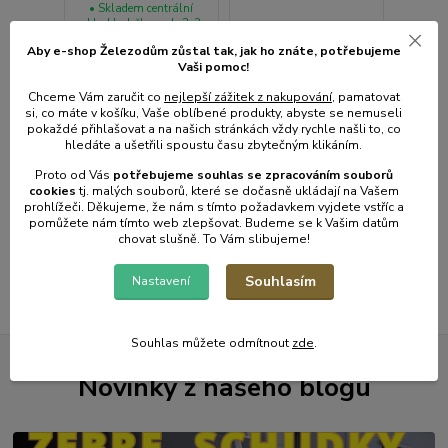
• Skladem centrální
sklad | odešleme do 2-3
prac. dnů
Aby e-shop Železodům zůstal tak, jak ho znáte, potřebujeme
282 Kč
Vaši pomoc!
/
ks
Není skladem
233 Kč
bez
282 Kč
Chceme Vám zaručit co
nejlepší zážitek z nakupování
, pamatovat
DPH
/
ks
si, co máte v košíku, Vaše oblíbené produkty, abyste se nemuseli
233 Kč
bez
pokaždé přihlašovat a na našich stránkách vždy rychle našli to, co
DPH
hledáte a ušetřili spoustu času zbytečným klikáním.
Přidat do košíku
Detail
Proto od Vás
potřebujeme souhlas s
e
zpracováním souborů
cookies
t
j. malých souborů, které se dočasně ukládají na Vašem
prohlížeči. Děkujeme, že nám s tímto požadavkem vyjdete vstříc a
pomůžete nám tímto web zlepšovat. Budeme se k Vašim datům
strana
z 1
chovat slušně. To Vám slibujeme!
Souhlasím
Nastavení
Souhlas můžete odmítnout
zde
.
Novinky z našeho blogu