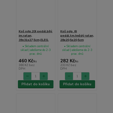
Koš odp.20l pedál.bílý.
Koš odp. 6l
im.ratan,
pedál.tm.hnědý ratan,
39x31x27,5cm,ELEG.
28x20,5x20,5cm
• Skladem centrální
• Skladem centrální
sklad | odešleme do 2-3
sklad | odešleme do 2-3
prac. dnů
prac. dnů
460 Kč
282 Kč
/
ks
/
ks
380 Kč
bez
233 Kč
bez
DPH
DPH
Přidat do košíku
Přidat do košíku