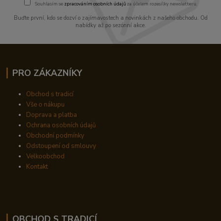
Souhlasím se
zpracováním osobních údajů
za účelem rozesílky newsletteru.
Buďte první, kdo se dozví o zajímavostech a novinkách z našeho obchodu. Od
nabídky až po sezónní akce.
PRO ZÁKAZNÍKY
Obchod s tradicí
Vše o nákupu
Doprava a platba
Ochrana osobních údajů
Obchodní podmínky
Odstoupení od smlouvy
Velkoobchod
Kontakt
OBCHOD S TRADICÍ