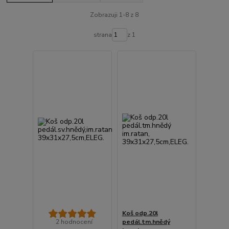
Zobrazuji 1-8 z 8
strana
z 1
Koš odp.20l
2 hodnocení
pedál.tm.hnědý