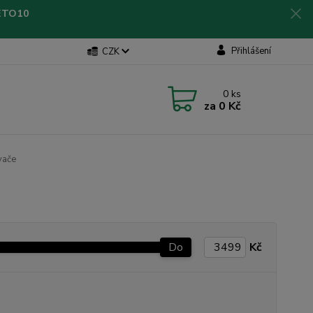
LETO10
Přihlášení
CZK
0
ks
za
0 Kč
vače
Do
Kč