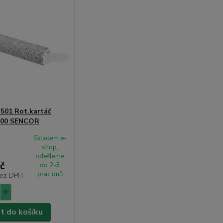
501 Rot.kartáč
00 SENCOR
Skladem e-
shop,
odešleme
č
do 2-3
prac.dnů
ez DPH
at do košíku