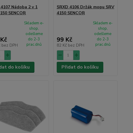
4107 Nádoba 2 v 1
SRXD 4106 Držák mopu SRV
4150 SENCOR
4150 SENCOR
Skladem e-
Skladem e-
shop,
shop,
odešleme
odešleme
 Kč
99 Kč
do 2-3
do 2-3
prac.dnů
prac.dnů
č
bez DPH
82 Kč
bez DPH
dat do košíku
Přidat do košíku