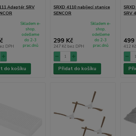
111 Adaptér SRV
SRXD 4110 nabíjecí stanice
SRXD 
ENCOR
SENCOR
SRV 
Skladem e-
Skladem e-
shop,
shop,
odešleme
odešleme
č
299 Kč
499
do 2-3
do 2-3
prac.dnů
prac.dnů
ez DPH
247 Kč
bez DPH
412 K
at do košíku
Přidat do košíku
Při