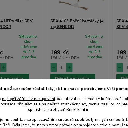
4 HEPA filtr SRV
SRX 4103 Boční kartáčky (4
SRX 4
ENCOR
ks) SENCOR
SRV 
Skladem e-
Skladem e-
shop,
shop,
odešleme
odešleme
č
199 Kč
199
do 2-3
do 2-3
prac.dnů
prac.dnů
ez DPH
164 Kč
bez DPH
164 K
at do košíku
Přidat do košíku
Při
shop Železodům zůstal tak, jak ho znáte, potřebujeme Vaši pomo
o
nejlepší zážitek z nakupování
, pamatovat si, co máte v košíku, Vaše o
pokaždé přihlašovat a na našich stránkách vždy rychle našli to, co hled
spoustu času zbytečným klikáním.
jeme souhlas s
e
zpracováním souborů cookies
t
j. malých souborů, 
hlížeči. Děkujeme, že nám s tímto požadavkem vyjdete vstříc a pomůže