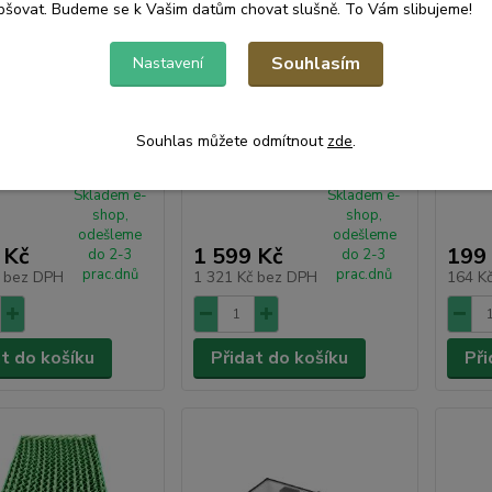
pšovat. Budeme se k Vašim datům chovat slušně. To Vám slibujeme!
Souhlasím
Nastavení
3 Dustbox SRV 74x
SRX 7401 Náhr.baterie SRV
SRX 7
Souhlas můžete odmítnout
zde
.
R
74xx SENCOR
(2ks)
Skladem e-
Skladem e-
shop,
shop,
odešleme
odešleme
 Kč
1 599 Kč
199
do 2-3
do 2-3
prac.dnů
prac.dnů
č
bez DPH
1 321 Kč
bez DPH
164 K
at do košíku
Přidat do košíku
Při