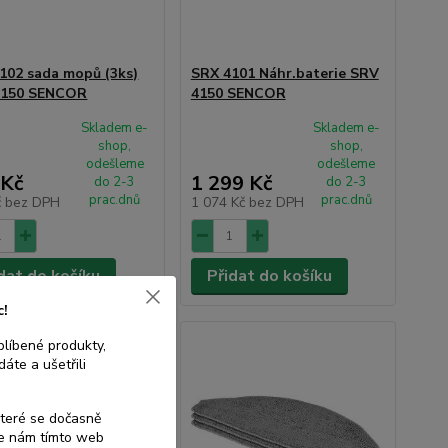
102 sada mopů (3ks)
SRX 4101 Náhr.baterie SRV
4150 SENCOR
4150 SENCOR
Skladem e-
Skladem e-
shop,
shop,
odešleme
odešleme
 Kč
1 299 Kč
do 2-3
do 2-3
prac.dnů
prac.dnů
č
bez DPH
1 074 Kč
bez DPH
dat do košíku
Přidat do košíku
c!
blíbené produkty,
áte a ušetřili
které se dočasně
te nám tímto web