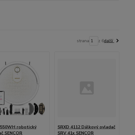
strana
z 6
další
550WH robotický
SRXD 4112 Dálkový ovladač
vač SENCOR
SRV 41x SENCOR