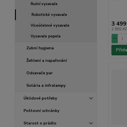
Ruční vysavače
Robotické vysavače
3 499
Víceúčelové vysavače
2 892 K
Vysavače popela
Zubní hygiena
Přid
Žehlení a napařování
Odsavače par
Solária a infralampy
Úklidové potřeby
Poštovní schránky
Starost o prádlo