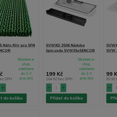
5 Náhr.filtr pro SFN
SVWXD 3506 Nádoba
SVWXD
ENCOR
špin.vodu SVW35xSENCOR
SVW 
Skladem e-
Skladem e-
shop,
shop,
odešleme
odešleme
č
199 Kč
99 
do 2-3
do 2-3
prac.dnů
prac.dnů
ez DPH
164 Kč
bez DPH
82 Kč
at do košíku
Přidat do košíku
Při