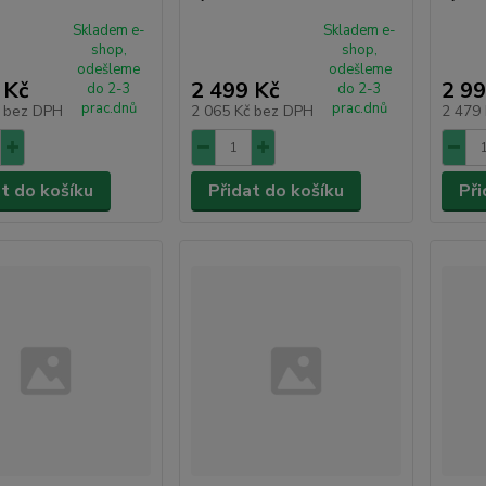
Skladem e-
Skladem e-
shop,
shop,
odešleme
odešleme
 Kč
2 499 Kč
2 99
do 2-3
do 2-3
prac.dnů
prac.dnů
č
bez DPH
2 065 Kč
bez DPH
2 479
at do košíku
Přidat do košíku
Při