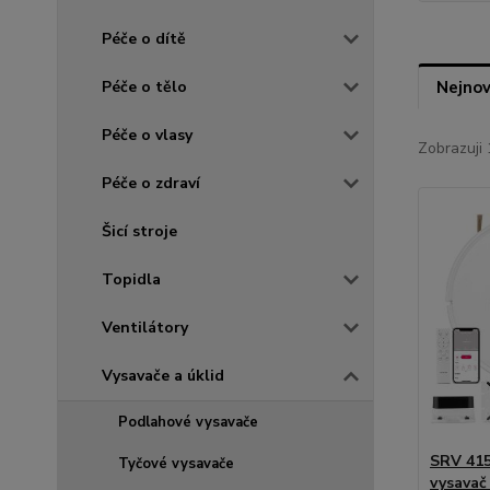
Péče o dítě
Péče o tělo
Nejnov
Péče o vlasy
Zobrazuji 
Péče o zdraví
Šicí stroje
Topidla
Ventilátory
Vysavače a úklid
Podlahové vysavače
SRV 41
Tyčové vysavače
vysava