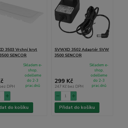
 3503 Vrchní kryt
SVWXD 3502 Adaptér SVW
3500 SENCOR
3500 SENCOR
Skladem e-
Skladem e-
shop,
shop,
odešleme
odešleme
Kč
299 Kč
do 2-3
do 2-3
prac.dnů
prac.dnů
bez DPH
247 Kč
bez DPH
dat do košíku
Přidat do košíku