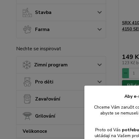
Stavba
SRX 410
4150 S
Farma
Nechte se inspirovat
149 K
123 Kč
b
Zimní program
Pro děti
Přid
Aby e-
Zavařování
Chceme Vám zaručit c
abyste se nemuseli 
Grilování
Proto od Vás
potřebu
Velikonoce
ukládají na Vašem pro