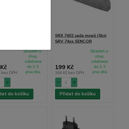
403 Náhr.boční kartáč
SRX 7402 sada mopů (3ks)
 SENCOR
SRV 74xx SENCOR
Skladem e-
Skladem e-
shop,
shop,
odešleme
odešleme
 Kč
199 Kč
do 2-3
do 2-3
prac.dnů
prac.dnů
č
bez DPH
164 Kč
bez DPH
dat do košíku
Přidat do košíku