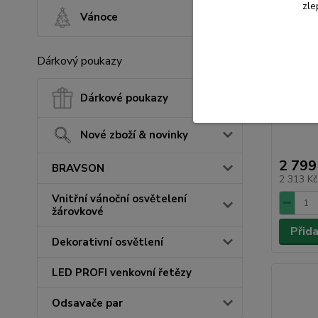
zle
Vánoce
Dárkový poukazy
SRX 741
Dárkové poukazy
SENCO
Nové zboží & novinky
2 799
BRAVSON
2 313 K
Vnitřní vánoční osvětelení
žárovkové
Přid
Dekorativní osvětlení
LED PROFI venkovní řetězy
Odsavače par