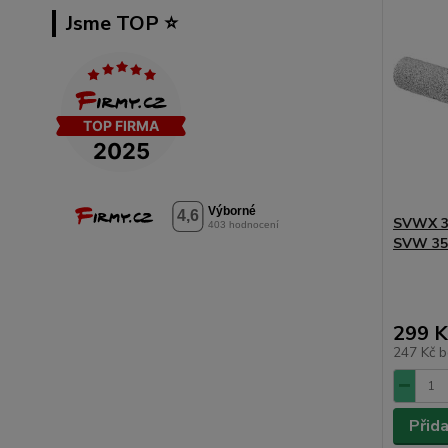
Jsme TOP ⭐️
SVWX 3
SVW 35
299 K
247 Kč
b
Přid