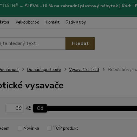
TUÁLNĚ
→
SLEVA -10 % na zahradní plastový nábytek | Kód: 
latba
Velkoobchod
Kontakt
Rady a tipy
Hledat
Domácnost
Domácí spotřebiče
Vysavače a úklid
Robotické vysa
tické vysavače
Kč
Od
adem
Novinka
TOP produkt