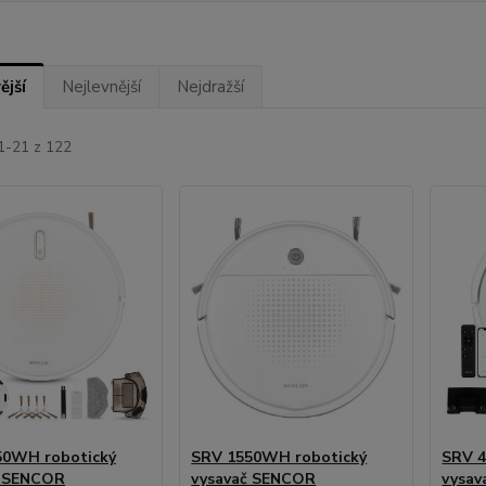
ější
Nejlevnější
Nejdražší
1-21 z 122
50WH robotický
SRV 1550WH robotický
SRV 4
č SENCOR
vysavač SENCOR
vysa