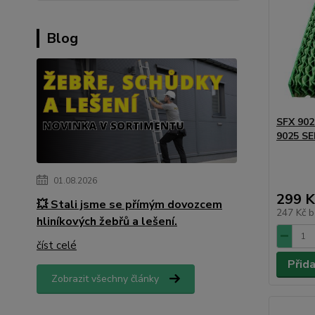
Blog
SFX 902
9025 S
01.08.2026
299 K
💥 Stali jsme se přímým dovozcem
247 Kč
b
hliníkových žebřů a lešení.
číst celé
Přid
Zobrazit všechny články