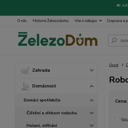
🔊
AK
O nás
Historie Železodomu
Vše o nákupu
Doprava a p
Úvod
Zahrada
Robo
Domácnost
Domácí spotřebiče
Cena:
Čištění a vlhkost vzduchu
Skl
Holení, stříhání