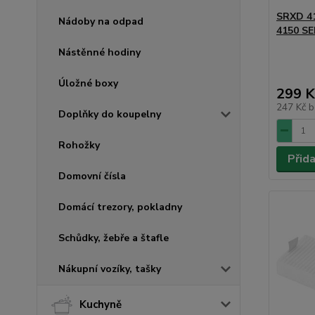
SRXD 4
Nádoby na odpad
4150 S
Nástěnné hodiny
Úložné boxy
299 K
247 Kč
b
Doplňky do koupelny
Rohožky
Přid
Domovní čísla
Domácí trezory, pokladny
Schůdky, žebře a štafle
Nákupní vozíky, tašky
Kuchyně