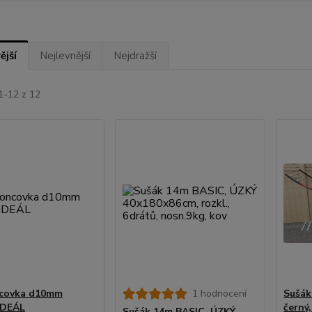
ější
Nejlevnější
Nejdražší
1-12 z 12
covka d10mm
1 hodnocení
Sušá
IDEÁL
černý,
Sušák 14m BASIC, ÚZKÝ