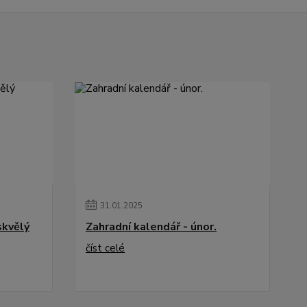
31
.
01
.
2025
skvělý
Zahradní kalendář - únor.
číst celé