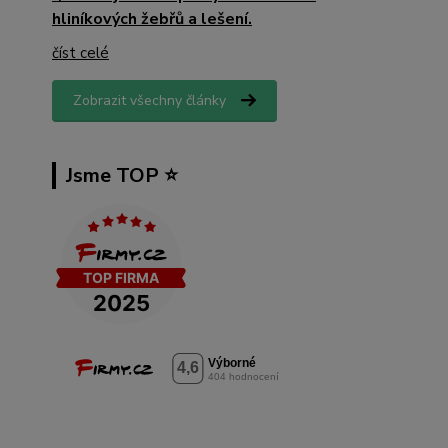
hliníkových žebřů a lešení.
číst celé
Zobrazit všechny články
Jsme TOP ⭐️