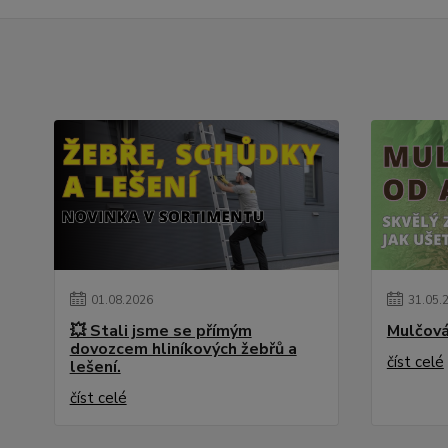
01
.
08
.
2026
31
.
05
.
💥 Stali jsme se přímým
Mulčová
dovozcem hliníkových žebřů a
číst celé
lešení.
číst celé