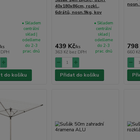
nosn.
40x180x86cm, rozkl.,
6drátů, nosn.9kg, kov
• Skladem
• Skladem
centrální
centrální
sklad |
sklad |
odešleme
odešleme
439 Kč
798
do 2-3
do 2-3
/
ks
/
ks
prac. dnů
prac. dnů
 DPH
363 Kč
bez DPH
660 K
at do košíku
Přidat do košíku
Při