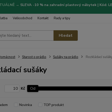
TUÁLNĚ
→
SLEVA -10 % na zahradní plastový nábytek | Kód: 
latba
Velkoobchod
Kontakt
Rady a tipy
Hledat
Domácnost
Starost o prádlo
Sušáky na prádlo
Rozkládací sušák
ládací sušáky
Kč
Od
adem
Novinka
TOP produkt