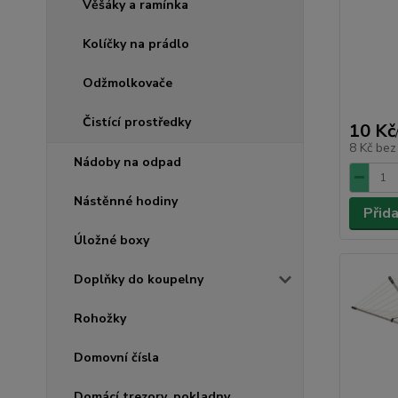
Věšáky a ramínka
Kolíčky na prádlo
Odžmolkovače
Čistící prostředky
10 Kč
8 Kč
bez
Nádoby na odpad
Nástěnné hodiny
Přid
Úložné boxy
Doplňky do koupelny
Rohožky
Domovní čísla
Domácí trezory, pokladny