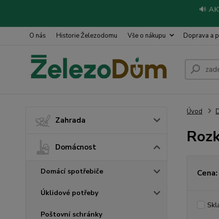
🔊
AK
O nás
Historie Železodomu
Vše o nákupu
Doprava a p
Úvod
Zahrada
Rozk
Domácnost
Domácí spotřebiče
Cena:
Úklidové potřeby
Skl
Poštovní schránky