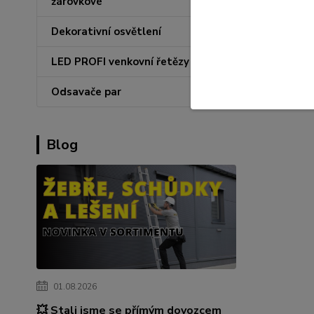
žárovkové
Dekorativní osvětlení
LED PROFI venkovní řetězy
Odsavače par
Blog
01.08.2026
💥 Stali jsme se přímým dovozcem