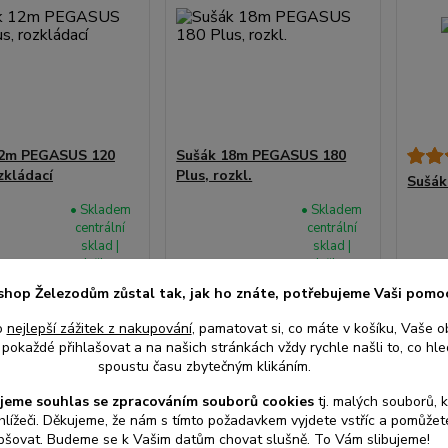
12m PEGASUS 120
Sušák 18m PEGASUS 180
zkládací
Plus, rozkl.
Sušák
• Skladem
• Skladem
centrální
centrální
sklad |
sklad |
odešleme
odešleme
 Kč
1 403 Kč
do 2-3
do 2-3
/
ks
/
ks
shop Železodům zůstal tak, jak ho znáte, potřebujeme Vaši pomo
prac. dnů
prac. dnů
ez DPH
1 160 Kč
bez DPH
399
o
nejlepší zážitek z nakupování
, pamatovat si, co máte v košíku, Vaše o
330 K
pokaždé přihlašovat a na našich stránkách vždy rychle našli to, co hled
spoustu času zbytečným klikáním.
at do košíku
Přidat do košíku
jeme souhlas s
e
zpracováním souborů cookies
t
j. malých souborů, 
hlížeči. Děkujeme, že nám s tímto požadavkem vyjdete vstříc a pomůže
pšovat. Budeme se k Vašim datům chovat slušně. To Vám slibujeme!