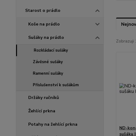
Starost o prádlo
Koše na prádlo
Nejnov
Sušáky na prádlo
Zobrazuji 
Rozkládací sušáky
Závěsné sušáky
Ramenní sušáky
Příslušenství k sušákům
Držáky ručníků
Žehlící prkna
Potahy na žehlící prkna
ND-kon
sušáku 