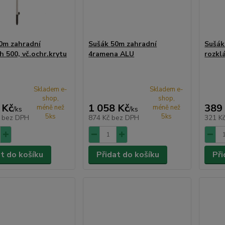
0m zahradní
Sušák 50m zahradní
Sušák
h 500, vč.ochr.krytu
4ramena ALU
rozklá
Skladem e-
Skladem e-
shop,
shop,
 Kč
1 058 Kč
389
méně než
méně než
/
ks
/
ks
5ks
5ks
č
bez DPH
874 Kč
bez DPH
321 K
at do košíku
Přidat do košíku
Při