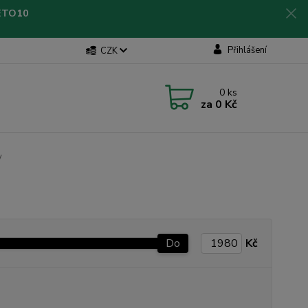
LETO10
Přihlášení
CZK
0
ks
za
0 Kč
y
Do
Kč