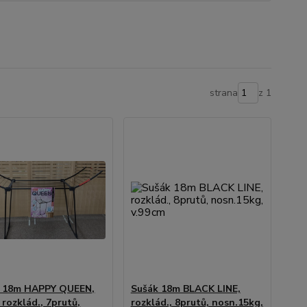
strana
z 1
k 18m HAPPY QUEEN,
Sušák 18m BLACK LINE,
 rozklád., 7prutů,
rozklád., 8prutů, nosn.15kg,