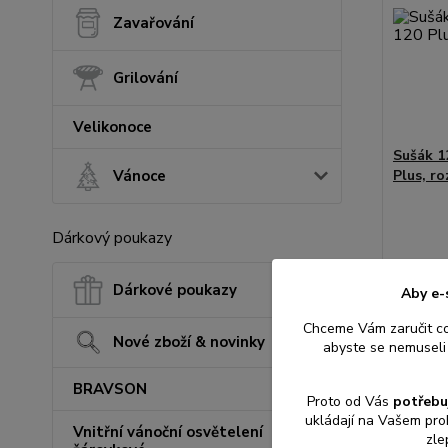
Zavařování
Grilování
Velikonoce
Sušák 
Vánoce
Plus, ro
Dárkový poukazy
1 132
Dárkové poukazy
Aby e-
936 Kč
b
Chceme Vám zaručit c
Nové zboží & novinky
abyste se nemuseli 
Přid
BRAVSON
Proto od Vás
potřebu
ukládají na Vašem pro
Vnitřní vánoční osvětelení
zle