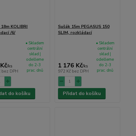
 18m KOLIBRI
Sušák 15m PEGASUS 150
dací /6/
SLIM, rozkládací
• Skladem
• Skladem
centrální
centrální
sklad |
sklad |
odešleme
odešleme
 Kč
1 176 Kč
do 2-3
do 2-3
/
ks
/
ks
prac. dnů
prac. dnů
č
bez DPH
972 Kč
bez DPH
dat do košíku
Přidat do košíku