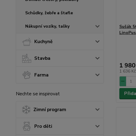
Schůdky, žebře a štafle
Nákupní vozíky, tašky
Sušák 5
LinoPus
Kuchyně
Stavba
1 980
1 636 K
Farma
Přid
Nechte se inspirovat
Zimní program
Pro děti