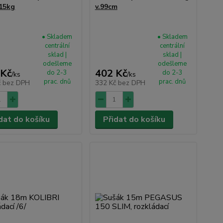
15kg
v.99cm
• Skladem
• Skladem
centrální
centrální
sklad |
sklad |
odešleme
odešleme
 Kč
402 Kč
do 2-3
do 2-3
/
ks
/
ks
prac. dnů
prac. dnů
č
bez DPH
332 Kč
bez DPH
dat do košíku
Přidat do košíku