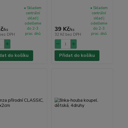
• Skladem
• Skladem
centrální
centrální
sklad |
sklad |
odešleme
odešleme
Kč
39 Kč
do 2-3
do 2-3
/
ks
/
ks
prac. dnů
prac. dnů
bez DPH
32 Kč
bez DPH
dat do košíku
Přidat do košíku