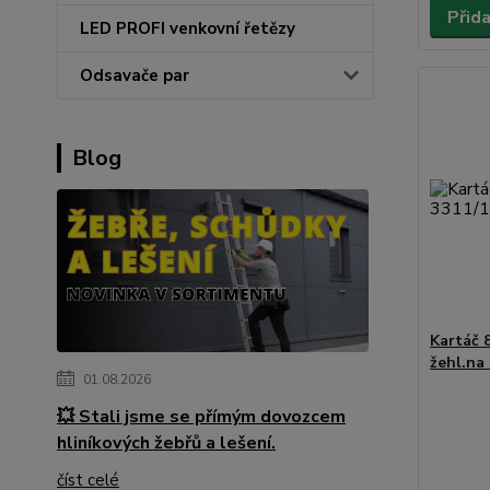
Přid
LED PROFI venkovní řetězy
Odsavače par
Blog
Kartáč 
žehl.na
01.08.2026
💥 Stali jsme se přímým dovozcem
hliníkových žebřů a lešení.
číst celé