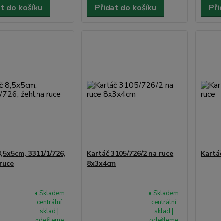
at do košíku
Přidat do košíku
Při
8,5x5cm, 3311/1/726,
Kartáč 3105/726/2 na ruce
Kartá
 ruce
8x3x4cm
• Skladem
• Skladem
centrální
centrální
sklad |
sklad |
odešleme
odešleme