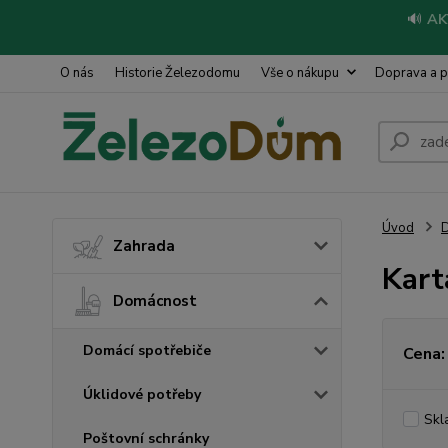
🔊
AK
O nás
Historie Železodomu
Vše o nákupu
Doprava a p
Úvod
Zahrada
Kart
Domácnost
Domácí spotřebiče
Cena:
Úklidové potřeby
Skl
Poštovní schránky