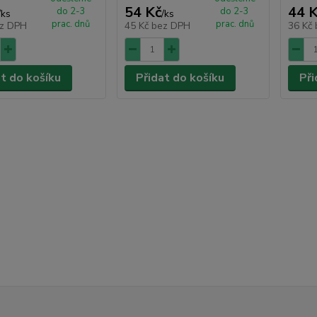
54 Kč
44 
do 2-3
do 2-3
/
ks
/
ks
prac. dnů
prac. dnů
z DPH
45 Kč
bez DPH
36 Kč
at do košíku
Přidat do košíku
Při