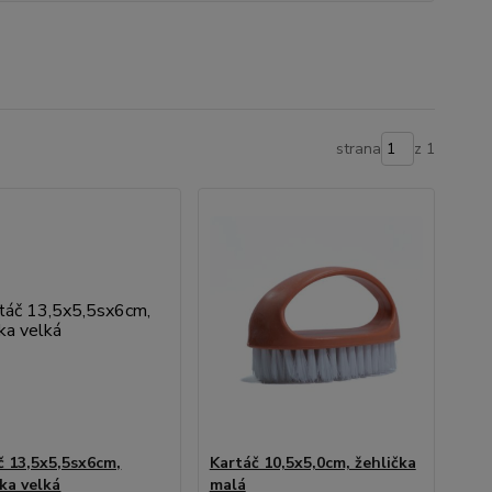
strana
z 1
č 13,5x5,5sx6cm,
Kartáč 10,5x5,0cm, žehlička
čka velká
malá