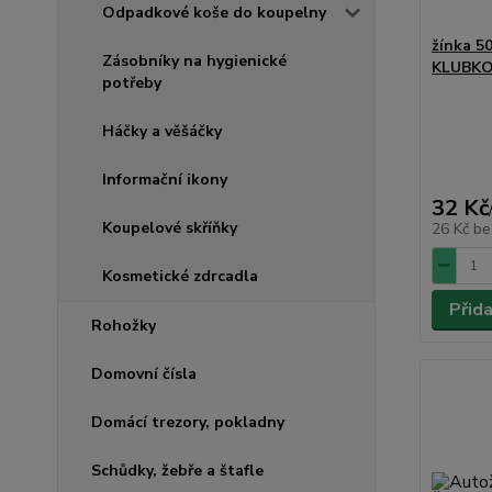
Odpadkové koše do koupelny
žínka 5
Zásobníky na hygienické
KLUBKO-
potřeby
Háčky a věšáčky
Informační ikony
32 Kč
Koupelové skříňky
26 Kč
be
Kosmetické zdrcadla
Přid
Rohožky
Domovní čísla
Domácí trezory, pokladny
Schůdky, žebře a štafle