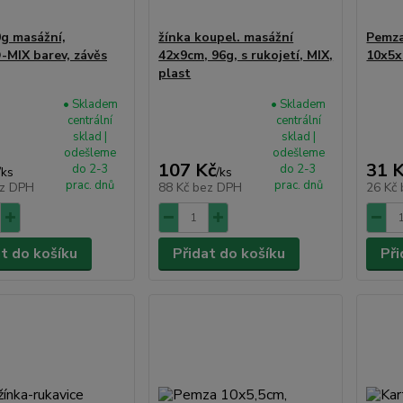
0g masážní,
žínka koupel. masážní
Pemza
MIX barev, závěs
42x9cm, 96g, s rukojetí, MIX,
10x5
plast
• Skladem
• Skladem
centrální
centrální
sklad |
sklad |
odešleme
odešleme
107 Kč
31 
do 2-3
do 2-3
/
ks
/
ks
prac. dnů
prac. dnů
z DPH
88 Kč
bez DPH
26 Kč
at do košíku
Přidat do košíku
Při