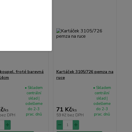
 koupel. froté barevná
Kartáček 3105/726 pemza na
14cm
ruce
• Skladem
• Skladem
centrální
centrální
sklad |
sklad |
odešleme
odešleme
Kč
71 Kč
do 2-3
do 2-3
/
ks
/
ks
prac. dnů
prac. dnů
bez DPH
59 Kč
bez DPH