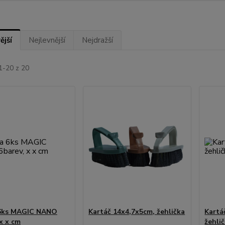
ější
Nejlevnější
Nejdražší
1-20 z 20
6ks MAGIC NANO
Kartáč 14x4,7x5cm, žehlička
Kartá
x x cm
žehli