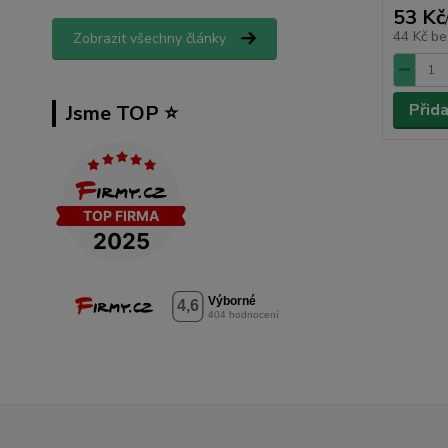
53 Kč
44 Kč
be
Zobrazit všechny články
Přid
Jsme TOP ⭐️