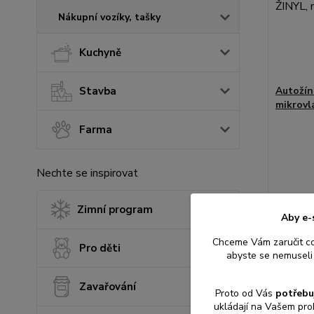
Nákupní vozíky, tašky
Kuchyně
Stavba
Autožín
mikrovl
Farma
Nechte se inspirovat
Zimní program
74 Kč
Aby e-
61 Kč
be
Chceme Vám zaručit c
Pro děti
abyste se nemuseli 
Přid
Zavařování
Proto od Vás
potřebu
ukládají na Vašem pro