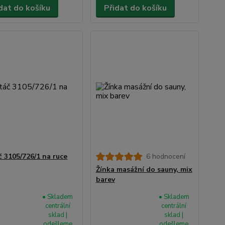
dat do košíku
Přidat do košíku
č 3105/726/1 na ruce
6 hodnocení
Žínka masážní do sauny, mix
barev
• Skladem
• Skladem
centrální
centrální
sklad |
sklad |
odešleme
odešleme