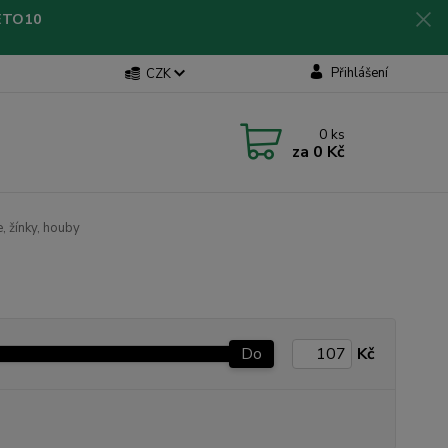
LETO10
Přihlášení
CZK
0
ks
za
0 Kč
, žínky, houby
Do
Kč