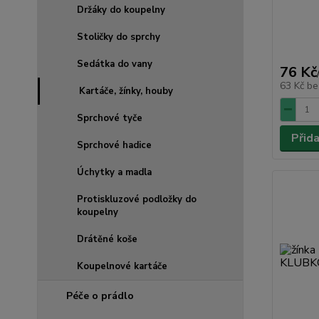
Držáky do koupelny
Stoličky do sprchy
Sedátka do vany
76 Kč
63 Kč
be
Kartáče, žínky, houby
Sprchové tyče
Přid
Sprchové hadice
Úchytky a madla
Protiskluzové podložky do
koupelny
Drátěné koše
Koupelnové kartáče
Péče o prádlo