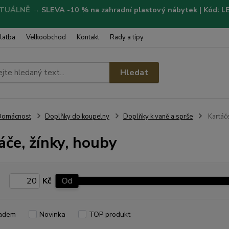
TUÁLNĚ
→
SLEVA -10 % na zahradní plastový nábytek | Kód: 
latba
Velkoobchod
Kontakt
Rady a tipy
Hledat
Domácnost
Doplňky do koupelny
Doplňky k vaně a sprše
Kartáče
áče, žínky, houby
Kč
Od
adem
Novinka
TOP produkt