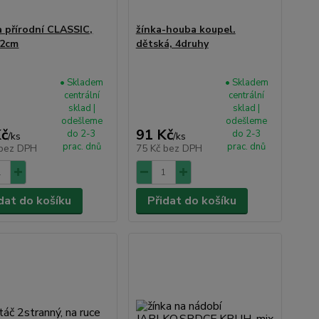
 přírodní CLASSIC,
žínka-houba koupel.
x2cm
dětská, 4druhy
• Skladem
• Skladem
centrální
centrální
sklad |
sklad |
odešleme
odešleme
Kč
91 Kč
do 2-3
do 2-3
/
ks
/
ks
prac. dnů
prac. dnů
bez DPH
75 Kč
bez DPH
dat do košíku
Přidat do košíku