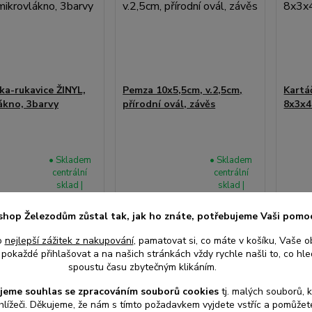
ka-rukavice ŽINYL,
Pemza 10x5,5cm, v.2,5cm,
Kartá
ákno, 3barvy
přírodní ovál, závěs
8x3x4
• Skladem
• Skladem
centrální
centrální
sklad |
sklad |
odešleme
odešleme
30 Kč
26 
do 2-3
do 2-3
/
ks
/
ks
shop Železodům zůstal tak, jak ho znáte, potřebujeme Vaši pomo
prac. dnů
prac. dnů
z DPH
25 Kč
bez DPH
21 Kč
o
nejlepší zážitek z nakupování
, pamatovat si, co máte v košíku, Vaše o
pokaždé přihlašovat a na našich stránkách vždy rychle našli to, co hled
spoustu času zbytečným klikáním.
at do košíku
Přidat do košíku
Při
jeme souhlas s
e
zpracováním souborů cookies
t
j. malých souborů, 
hlížeči. Děkujeme, že nám s tímto požadavkem vyjdete vstříc a pomůže