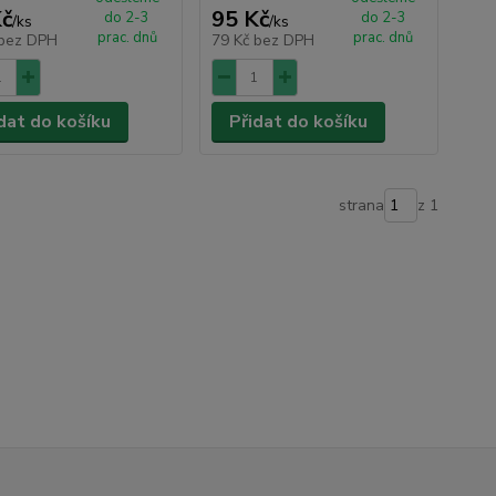
Kč
95 Kč
do 2-3
do 2-3
/
ks
/
ks
prac. dnů
prac. dnů
bez DPH
79 Kč
bez DPH
dat do košíku
Přidat do košíku
strana
z 1