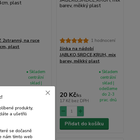
č 2stranný, na ruce
1 hodnocení
cm, plast
žínka na nádobí
JABLKO,SRDCE,KRUH, mix
barev, měkký plast
• Skladem
• Skladem
centrální
centrální
sklad |
sklad |
odešleme
odešleme
Kč
20 Kč
do 2-3
do 2-3
/
ks
/
ks
c!
prac. dnů
prac. dnů
bez DPH
17 Kč
bez DPH
blíbené produkty,
áte a ušetřili
dat do košíku
Přidat do košíku
které se dočasně
te nám tímto web