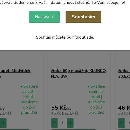
pšovat. Budeme se k Vašim datům chovat slušně. To Vám slibujeme!
Souhlasím
Nastavení
Souhlas můžete odmítnout
zde
.
oupel. Medvídek
žínka 60g masážní, KLUBKO,
žínka
m
N.A. BW
20,5x
• Skladem
• Skladem
centrální
centrální
sklad |
sklad |
odešleme
odešleme
55 Kč
46 
do 2-3
do 2-3
/
ks
/
ks
prac. dnů
prac. dnů
z DPH
45 Kč
bez DPH
38 Kč