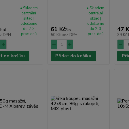
• Skladem
• Skladem
centrální
centrální
sklad |
sklad |
odešleme
odešleme
61 Kč
47 
do 2-3
do 2-3
/
bal
/
ks
prac. dnů
prac. dnů
z DPH
50 Kč
bez DPH
39 Kč
at do košíku
Přidat do košíku
Při