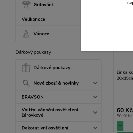
zle
Grilování
Velikonoce
Vánoce
Dárkový poukazy
Dárkové poukazy
žínka k
20x15c
Nové zboží & novinky
BRAVSON
60 Kč
Vnitřní vánoční osvětelení
žárovkové
50 Kč
be
Dekorativní osvětlení