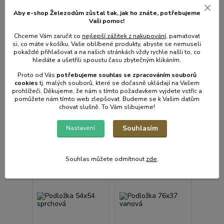
Podložka 73,5x35,5
Podložka 54x54
Aby e-shop Železodům zůstal tak, jak ho znáte, potřebujeme
gum. vanová
sprchová
Vaši pomoc!
• Skladem centrální
• Skladem centrální
Chceme Vám zaručit co
nejlepší zážitek z nakupování
, pamatovat
sklad | odešleme do 2-3
sklad | odešleme do 2-3
si, co máte v košíku, Vaše oblíbené produkty, abyste se nemuseli
prac. dnů
prac. dnů
pokaždé přihlašovat a na našich stránkách vždy rychle našli to, co
251 Kč
251 Kč
/
ks
/
ks
hledáte a ušetřili spoustu času zbytečným klikáním.
207 Kč
bez
207 Kč
bez
DPH
DPH
Proto od Vás
potřebujeme souhlas s
e
zpracováním souborů
cookies
t
j. malých souborů, které se dočasně ukládají na Vašem
prohlížeči. Děkujeme, že nám s tímto požadavkem vyjdete vstříc a
pomůžete nám tímto web zlepšovat. Budeme se k Vašim datům
Přidat do košíku
Přidat do košíku
chovat slušně. To Vám slibujeme!
Souhlasím
Nastavení
Souhlas můžete odmítnout
zde
.