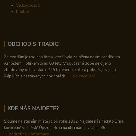
Velkoobchod
Kontakt
OBCHOD S TRADICÍ
Železodům je rodinná firma, která byla založena naším pradědem
Arnoštem Hofírkem před 89 lety. V současné době se o jeho
zbudovaný odkaz stará již třetí generace, která pokračuje v jeho
šlépějích a nastavených hodnotách..
→ pokračování
KDE NÁS NAJDETE?
Sídlíme na stejném místě již od roku 1932. Najdete nás nedalo Brna,
konkrétně ve městě Újezd u Brna na ulici nám. sv. Jána, 35.
→
podrobnější informace