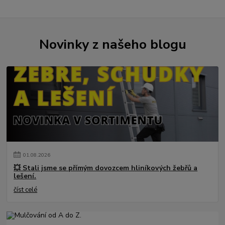
Novinky z našeho blogu
01
.
08
.
2026
💥 Stali jsme se přímým dovozcem hliníkových žebřů a
lešení.
číst celé