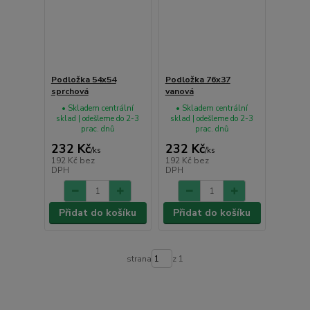
Podložka 54x54
Podložka 76x37
sprchová
vanová
• Skladem centrální
• Skladem centrální
sklad | odešleme do 2-3
sklad | odešleme do 2-3
prac. dnů
prac. dnů
232 Kč
232 Kč
/
ks
/
ks
192 Kč
bez
192 Kč
bez
DPH
DPH
Přidat do košíku
Přidat do košíku
strana
z 1