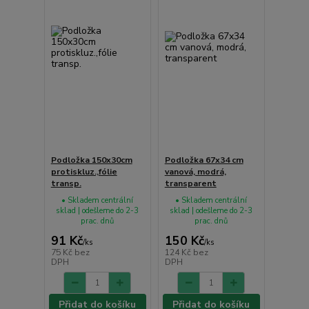
Podložka 150x30cm
Podložka 67x34 cm
protiskluz.,fólie
vanová, modrá,
transp.
transparent
• Skladem centrální
• Skladem centrální
sklad | odešleme do 2-3
sklad | odešleme do 2-3
prac. dnů
prac. dnů
91 Kč
150 Kč
/
ks
/
ks
75 Kč
bez
124 Kč
bez
DPH
DPH
Přidat do košíku
Přidat do košíku