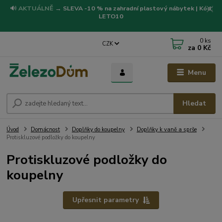
🔊
AKTUÁLNĚ
→
SLEVA -10 % na zahradní plastový nábytek | Kód:
LETO10
0
ks
CZK
za
0 Kč
Menu
Hledat
Úvod
Domácnost
Doplňky do koupelny
Doplňky k vaně a sprše
Protiskluzové podložky do koupelny
Protiskluzové podložky do
koupelny
Upřesnit parametry