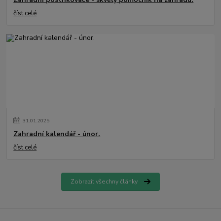
číst celé
31
.
01
.
2025
Zahradní kalendář - únor.
číst celé
Zobrazit všechny články