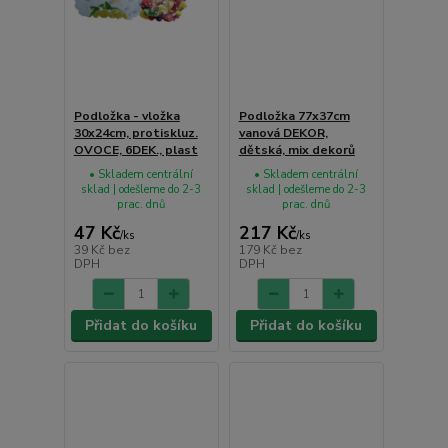
Podložka - vložka
Podložka 77x37cm
30x24cm, protiskluz.
vanová DEKOR,
OVOCE, 6DEK., plast
dětská, mix dekorů
• Skladem centrální
• Skladem centrální
sklad | odešleme do 2-3
sklad | odešleme do 2-3
prac. dnů
prac. dnů
47 Kč
217 Kč
/
ks
/
ks
39 Kč
bez
179 Kč
bez
DPH
DPH
Přidat do košíku
Přidat do košíku