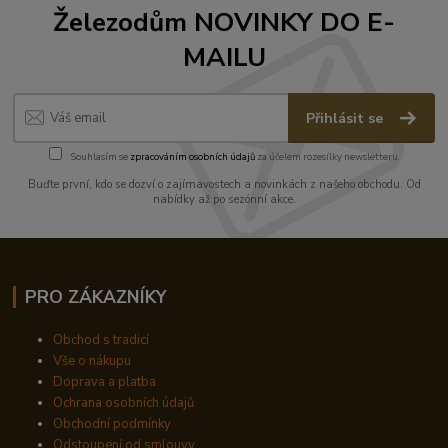
Železodům NOVINKY DO E-
MAILU
Přihlásit se
Souhlasím se
zpracováním osobních údajů
za účelem rozesílky newsletteru.
Buďte první, kdo se dozví o zajímavostech a novinkách z našeho obchodu. Od
nabídky až po sezónní akce.
PRO ZÁKAZNÍKY
Obchod s tradicí
Vše o nákupu
Doprava a platba
Ochrana osobních údajů
Obchodní podmínky
Odstoupení od smlouvy