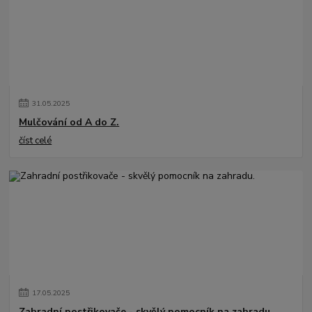
31
.
05
.
2025
Mulčování od A do Z.
číst celé
17
.
05
.
2025
Zahradní postřikovače - skvělý pomocník na zahradu.