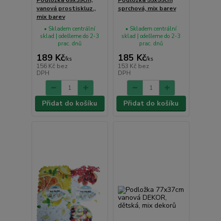
vanová prostiskluz.,
sprchová, mix barev
mix barev
• Skladem centrální
• Skladem centrální
sklad | odešleme do 2-3
sklad | odešleme do 2-3
prac. dnů
prac. dnů
189 Kč
185 Kč
/
ks
/
ks
156 Kč
bez
153 Kč
bez
DPH
DPH
Přidat do košíku
Přidat do košíku