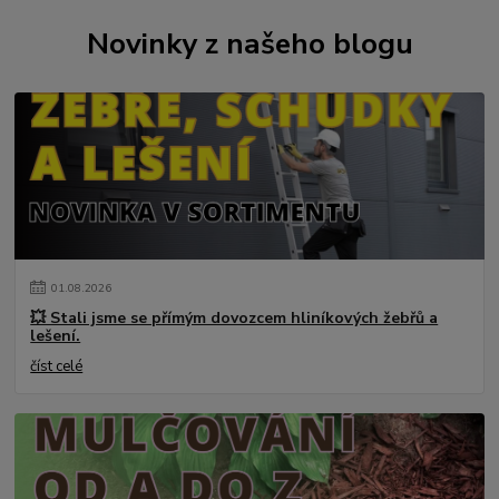
Novinky z našeho blogu
01
.
08
.
2026
💥 Stali jsme se přímým dovozcem hliníkových žebřů a
lešení.
číst celé