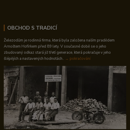
OBCHOD S TRADICÍ
Železodům je rodinná firma, která byla založena naším pradědem
Arnoštem Hofírkem před 89 lety. V současné době se o jeho
zbudovaný odkaz stará již třetí generace, která pokračuje v jeho
šlépějích a nastavených hodnotách..
→ pokračování