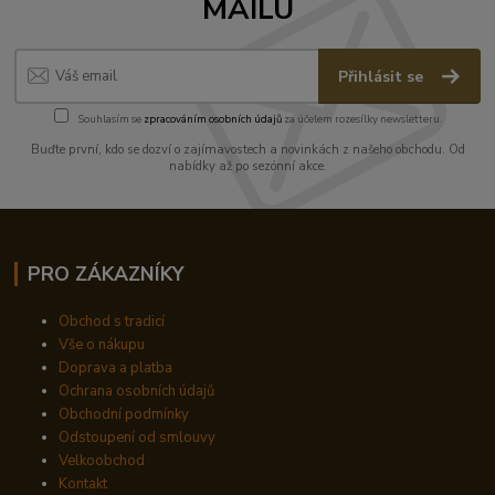
MAILU
Přihlásit se
Souhlasím se
zpracováním osobních údajů
za účelem rozesílky newsletteru.
Buďte první, kdo se dozví o zajímavostech a novinkách z našeho obchodu. Od
nabídky až po sezónní akce.
PRO ZÁKAZNÍKY
Obchod s tradicí
Vše o nákupu
Doprava a platba
Ochrana osobních údajů
Obchodní podmínky
Odstoupení od smlouvy
Velkoobchod
Kontakt