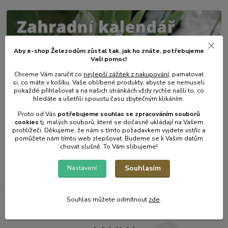
Aby e-shop Železodům zůstal tak, jak ho znáte, potřebujeme
Vaši pomoc!
Chceme Vám zaručit co
nejlepší zážitek z nakupování
, pamatovat
si, co máte v košíku, Vaše oblíbené produkty, abyste se nemuseli
pokaždé přihlašovat a na našich stránkách vždy rychle našli to, co
hledáte a ušetřili spoustu času zbytečným klikáním.
31
.
01
.
2025
Zahradní kalendář - únor.
Proto od Vás
potřebujeme souhlas s
e
zpracováním souborů
cookies
t
j. malých souborů, které se dočasně ukládají na Vašem
číst celé
prohlížeči. Děkujeme, že nám s tímto požadavkem vyjdete vstříc a
pomůžete nám tímto web zlepšovat. Budeme se k Vašim datům
chovat slušně. To Vám slibujeme!
Zobrazit všechny články
Souhlasím
Nastavení
Souhlas můžete odmítnout
zde
.
Železodům NOVINKY DO E-