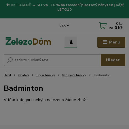
🔊
AKTUÁLNĚ
→
SLEVA -10 % na zahradní plastový nábytek | Kód:
LETO10
0
ks
CZK
za
0 Kč
Menu
Hledat
Úvod
Pro děti
Hry a hračky
Venkovní hračky
Badminton
Badminton
V této kategorii nebylo nalezeno žádné zboží.