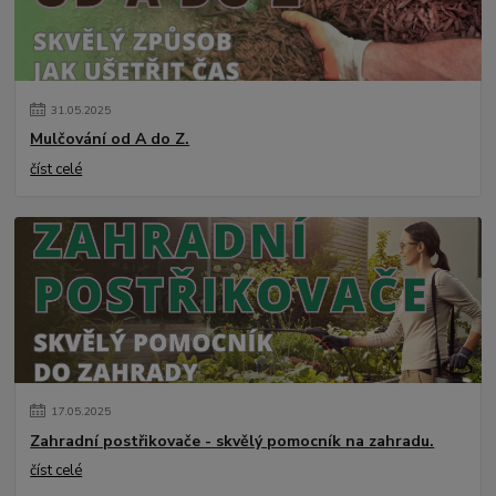
31
.
05
.
2025
Mulčování od A do Z.
číst celé
17
.
05
.
2025
Zahradní postřikovače - skvělý pomocník na zahradu.
číst celé