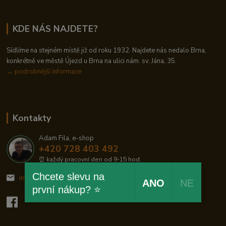
KDE NÁS NAJDETE?
Sídlíme na stejném místě již od roku 1932. Najdete nás nedalo Brna,
konkrétně ve městě Újezd u Brna na ulici nám. sv. Jána, 35.
→
podrobnější informace
Kontakty
Adam Fila, e-shop
+420 728 403 492
⏰ každý pracovní den od 9-15 hod.
Chcete slevu na
info@zelezodum.cz
ANO
NE
první nákup? ⭐