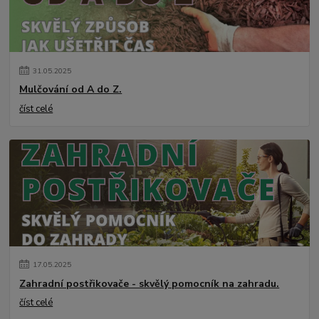
31
.
05
.
2025
Mulčování od A do Z.
číst celé
17
.
05
.
2025
Zahradní postřikovače - skvělý pomocník na zahradu.
číst celé