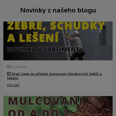
Novinky z našeho blogu
01
.
08
.
2026
💥 Stali jsme se přímým dovozcem hliníkových žebřů a
lešení.
číst celé