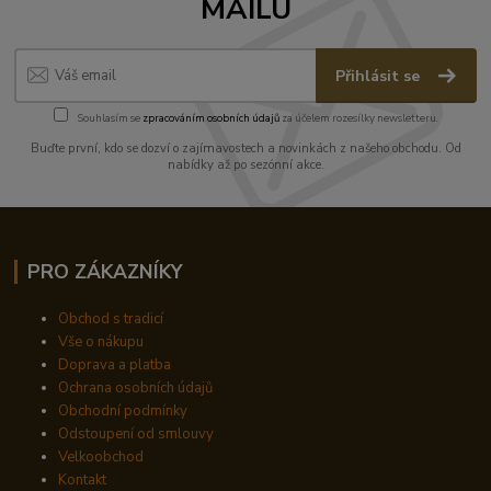
MAILU
Přihlásit se
Souhlasím se
zpracováním osobních údajů
za účelem rozesílky newsletteru.
Buďte první, kdo se dozví o zajímavostech a novinkách z našeho obchodu. Od
nabídky až po sezónní akce.
PRO ZÁKAZNÍKY
Obchod s tradicí
Vše o nákupu
Doprava a platba
Ochrana osobních údajů
Obchodní podmínky
Odstoupení od smlouvy
Velkoobchod
Kontakt