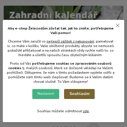
Aby e-shop Železodům zůstal tak, jak ho znáte, potřebujeme
Vaši pomoc!
Chceme Vám zaručit co
nejlepší zážitek z nakupování
, pamatovat
si, co máte v košíku, Vaše oblíbené produkty, abyste se nemuseli
pokaždé přihlašovat a na našich stránkách vždy rychle našli to, co
hledáte a ušetřili spoustu času zbytečným klikáním.
31
.
01
.
2025
Zahradní kalendář - únor.
Proto od Vás
potřebujeme souhlas s
e
zpracováním souborů
cookies
t
j. malých souborů, které se dočasně ukládají na Vašem
číst celé
prohlížeči. Děkujeme, že nám s tímto požadavkem vyjdete vstříc a
pomůžete nám tímto web zlepšovat. Budeme se k Vašim datům
chovat slušně. To Vám slibujeme!
Zobrazit všechny články
Souhlasím
Nastavení
Souhlas můžete odmítnout
zde
.
Železodům NOVINKY DO E-