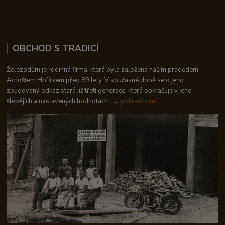
OBCHOD S TRADICÍ
Železodům je rodinná firma, která byla založena naším pradědem
Arnoštem Hofírkem před 89 lety. V současné době se o jeho
zbudovaný odkaz stará již třetí generace, která pokračuje v jeho
šlépějích a nastavených hodnotách..
→ pokračování