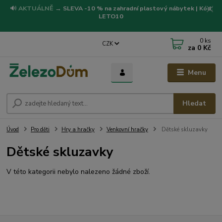
🔊
AKTUÁLNĚ
→
SLEVA -10 % na zahradní plastový nábytek | Kód:
LETO10
0
ks
CZK
za
0 Kč
Menu
Hledat
Úvod
Pro děti
Hry a hračky
Venkovní hračky
Dětské skluzavky
Dětské skluzavky
V této kategorii nebylo nalezeno žádné zboží.