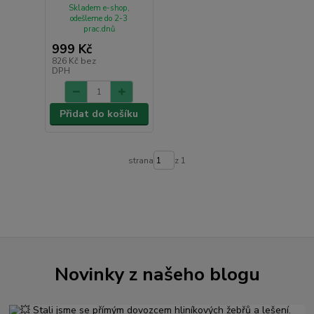
Skladem e-shop,
odešleme do 2-3
prac.dnů
999 Kč
826 Kč
bez
DPH
Přidat do košíku
strana
z 1
Novinky z našeho blogu