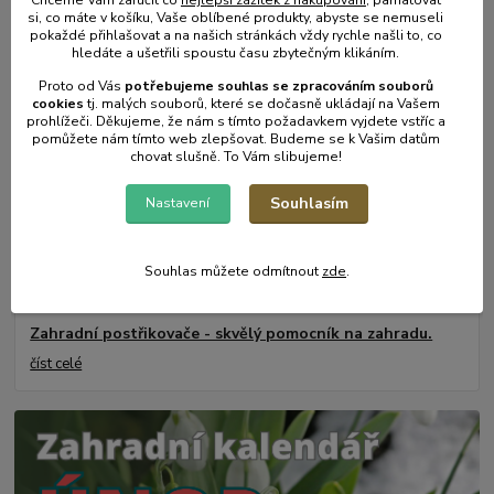
31
.
05
.
2025
si, co máte v košíku, Vaše oblíbené produkty, abyste se nemuseli
Mulčování od A do Z.
pokaždé přihlašovat a na našich stránkách vždy rychle našli to, co
hledáte a ušetřili spoustu času zbytečným klikáním.
číst celé
Proto od Vás
potřebujeme souhlas s
e
zpracováním souborů
cookies
t
j. malých souborů, které se dočasně ukládají na Vašem
prohlížeči. Děkujeme, že nám s tímto požadavkem vyjdete vstříc a
pomůžete nám tímto web zlepšovat. Budeme se k Vašim datům
chovat slušně. To Vám slibujeme!
Souhlasím
Nastavení
Souhlas můžete odmítnout
zde
.
17
.
05
.
2025
Zahradní postřikovače - skvělý pomocník na zahradu.
číst celé