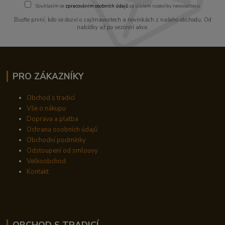
Souhlasím se
zpracováním osobních údajů
za účelem rozesílky newsletteru.
Buďte první, kdo se dozví o zajímavostech a novinkách z našeho obchodu. Od
nabídky až po sezónní akce.
PRO ZÁKAZNÍKY
Obchod s tradicí
Vše o nákupu
Doprava a platba
Ochrana osobních údajů
Obchodní podmínky
Odstoupení od smlouvy
Velkoobchod
Kontakt
OBCHOD S TRADICÍ