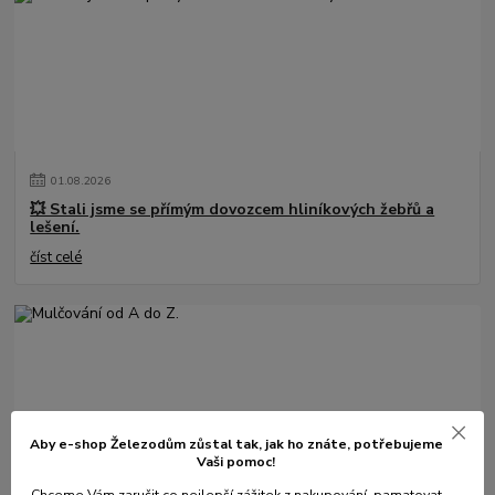
01
.
08
.
2026
💥 Stali jsme se přímým dovozcem hliníkových žebřů a
lešení.
číst celé
Aby e-shop Železodům zůstal tak, jak ho znáte, potřebujeme
Vaši pomoc!
Chceme Vám zaručit co
nejlepší zážitek z nakupování
, pamatovat