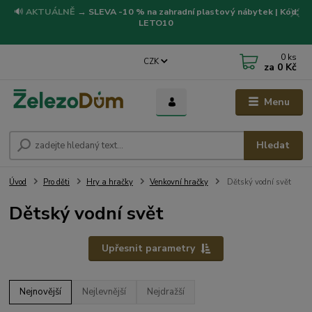
🔊
AKTUÁLNĚ
→
SLEVA -10 % na zahradní plastový nábytek | Kód:
LETO10
0
ks
CZK
za
0 Kč
Menu
Hledat
Úvod
Pro děti
Hry a hračky
Venkovní hračky
Dětský vodní svět
Dětský vodní svět
Upřesnit parametry
Nejnovější
Nejlevnější
Nejdražší