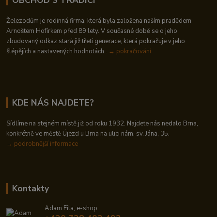
Železodům je rodinná firma, která byla založena naším pradědem
Arnoštem Hofírkem před 89 lety. V současné době se o jeho
zbudovaný odkaz stará již třetí generace, která pokračuje v jeho
šlépějích a nastavených hodnotách..
→ pokračování
KDE NÁS NAJDETE?
Sídlíme na stejném místě již od roku 1932. Najdete nás nedalo Brna,
konkrétně ve městě Újezd u Brna na ulici nám. sv. Jána, 35.
→
podrobnější informace
Kontakty
Adam Fila, e-shop