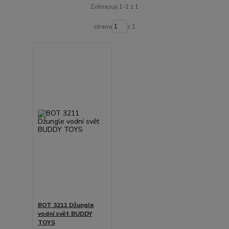
Zobrazuji 1-1 z 1
strana
z 1
BOT 3211 Džungle
vodní svět BUDDY
TOYS