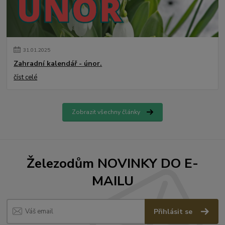
31
.
01
.
2025
Zahradní kalendář - únor.
číst celé
Zobrazit všechny články
Železodům NOVINKY DO E-
MAILU
Přihlásit se