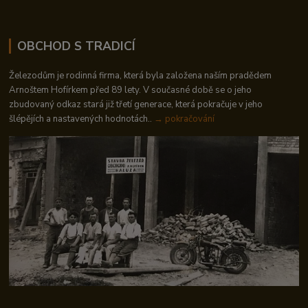
OBCHOD S TRADICÍ
Železodům je rodinná firma, která byla založena naším pradědem
Arnoštem Hofírkem před 89 lety. V současné době se o jeho
zbudovaný odkaz stará již třetí generace, která pokračuje v jeho
šlépějích a nastavených hodnotách..
→ pokračování