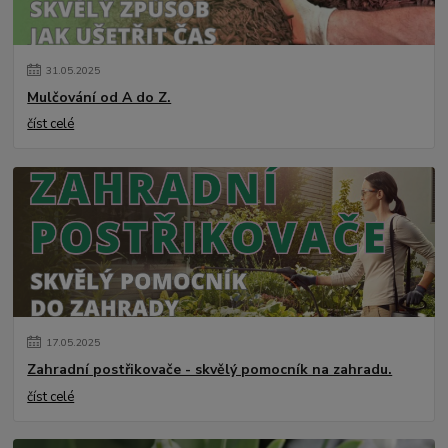
31
.
05
.
2025
Mulčování od A do Z.
číst celé
17
.
05
.
2025
Zahradní postřikovače - skvělý pomocník na zahradu.
číst celé