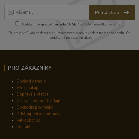
Přihlásit se
Souhlasím se
zpracováním osobních údajů
za účelem rozesílky newsletteru.
Buďte první, kdo se dozví o zajímavostech a novinkách z našeho obchodu. Od
nabídky až po sezónní akce.
PRO ZÁKAZNÍKY
Obchod s tradicí
Vše o nákupu
Doprava a platba
Ochrana osobních údajů
Obchodní podmínky
Odstoupení od smlouvy
Velkoobchod
Kontakt