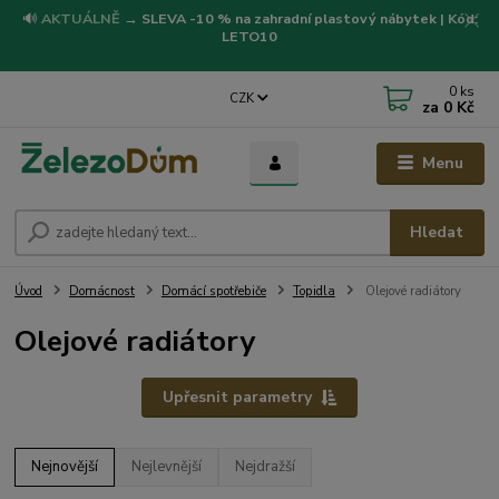
🔊
AKTUÁLNĚ
→
SLEVA -10 % na zahradní plastový nábytek | Kód:
LETO10
0
ks
CZK
za
0 Kč
Menu
Hledat
Úvod
Domácnost
Domácí spotřebiče
Topidla
Olejové radiátory
Olejové radiátory
Upřesnit parametry
Nejnovější
Nejlevnější
Nejdražší