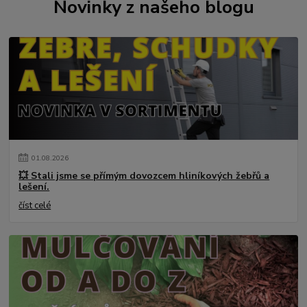
Novinky z našeho blogu
01
.
08
.
2026
💥 Stali jsme se přímým dovozcem hliníkových žebřů a
lešení.
číst celé