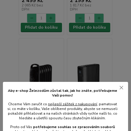
2 499 Kč
2 199 Kč
2 065 Kč
bez
1 817 Kč
bez
DPH
DPH
Přidat do košíku
Přidat do košíku
Aby e-shop Železodům zůstal tak, jak ho znáte, potřebujeme
Vaši pomoc!
Chceme Vám zaručit co
nejlepší zážitek z nakupování
, pamatovat
si, co máte v košíku, Vaše oblíbené produkty, abyste se nemuseli
pokaždé přihlašovat a na našich stránkách vždy rychle našli to, co
hledáte a ušetřili spoustu času zbytečným klikáním.
Proto od Vás
potřebujeme souhlas s
e
zpracováním souborů
SOH 2107BK olejový
SOH 8211GY olejový