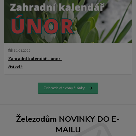
31
.
01
.
2025
Zahradní kalendář - únor.
číst celé
Zobrazit všechny články
Železodům NOVINKY DO E-
MAILU