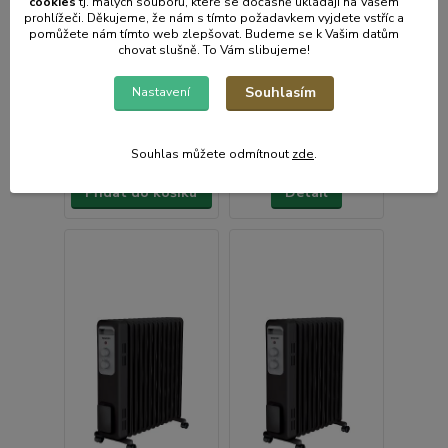
cookies
t
j. malých souborů, které se dočasně ukládají na Vašem
radiátor SENCOR
radiátor SENCOR
prohlížeči. Děkujeme, že nám s tímto požadavkem vyjdete vstříc a
pomůžete nám tímto web zlepšovat. Budeme se k Vašim datům
Skladem e-shop,
chovat slušně. To Vám slibujeme!
odešleme do 2-3
prac.dnů
Souhlasím
Nastavení
899 Kč
Není skladem
743 Kč
bez
3 499 Kč
DPH
2 892 Kč
bez
Souhlas můžete odmítnout
zde
.
DPH
Přidat do košíku
Detail